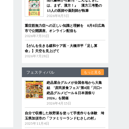
現代書林から新刊『こんなときに
は、まず、漢方！』 漢方三考塾の
15人の医師や薬剤師が執筆
2026年8月5日
重症筋無力症への正しい知識と理解を 8月8日広島
市で公開講座、オンライン配信も
2026年7月31日
【がんを生きる緩和ケア医・大橋洋平「足し算
命」】天空を見上げて
2026年7月28日
フェスティバル
もっと見る
絶品屋台グルメが全国各地から大集
結 “庶民派食フェス”第4回「川口×
絶品グルメビール＆日本酒祭り
2026」を開催
2026年4月15日
自分で収穫した秋野菜を使って芋煮作りを体験 埼
玉県加須市の「ファミリーランドむさしの村」
2025年11月4日