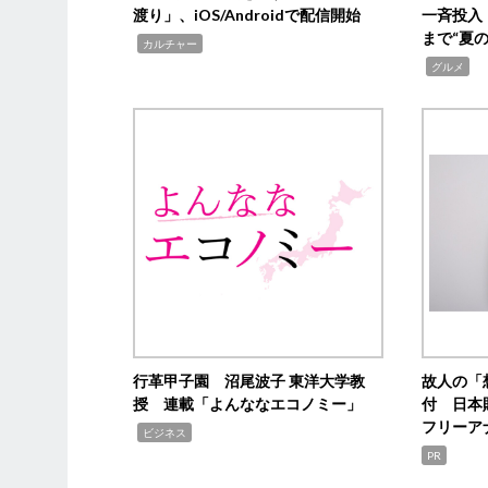
渡り」、iOS/Androidで配信開始
一斉投入
まで“夏
,
カルチャー
,
グルメ
行革甲子園 沼尾波子 東洋大学教
故人の「
授 連載「よんななエコノミー」
付 日本
フリーア
,
ビジネス
PR