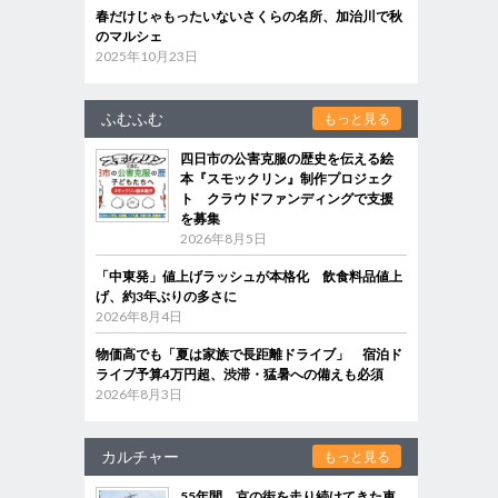
春だけじゃもったいないさくらの名所、加治川で秋
のマルシェ
2025年10月23日
ふむふむ
もっと見る
四日市の公害克服の歴史を伝える絵
本『スモックリン』制作プロジェク
ト クラウドファンディングで支援
を募集
2026年8月5日
「中東発」値上げラッシュが本格化 飲食料品値上
げ、約3年ぶりの多さに
2026年8月4日
物価高でも「夏は家族で長距離ドライブ」 宿泊ド
ライブ予算4万円超、渋滞・猛暑への備えも必須
2026年8月3日
カルチャー
もっと見る
55年間、京の街を走り続けてきた車