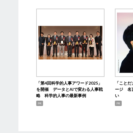
「第4回科学的人事アワード2025」
「ことだ
を開催 データとAIで変わる人事戦
ージ 名
略 科学的人事の最新事例
い
PR
PR