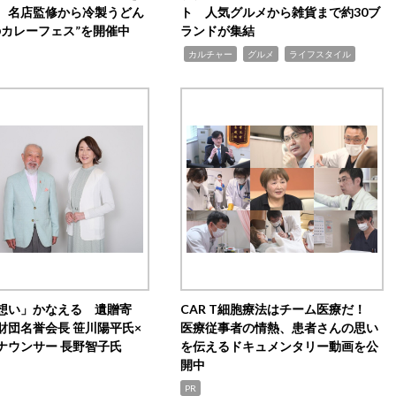
 名店監修から冷製うどん
ト 人気グルメから雑貨まで約30ブ
のカレーフェス”を開催中
ランドが集結
,
,
,
カルチャー
グルメ
ライフスタイル
想い」かなえる 遺贈寄
CAR T細胞療法はチーム医療だ！
財団名誉会長 笹川陽平氏×
医療従事者の情熱、患者さんの思い
ナウンサー 長野智子氏
を伝えるドキュメンタリー動画を公
開中
PR