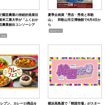
で園芸農業の持続的発展目
夏季企画展「秀吉・秀長と和歌
留米工業大学が「ふくおか
山」 和歌山市立博物館で8月8日か
芸農業創出コンソーシア
ら
,
カルチャー
社会
イレブン、カレー15商品を
横浜高島屋で「韓国市場」がスター