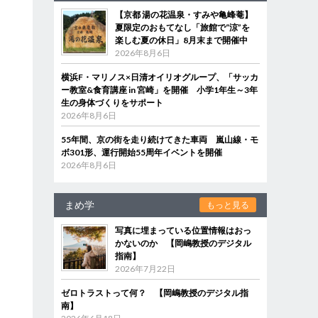
【京都 湯の花温泉・すみや亀峰菴】
夏限定のおもてなし「旅館で“涼”を
楽しむ夏の休日」8月末まで開催中
2026年8月6日
横浜F・マリノス×日清オイリオグループ、「サッカ
ー教室&食育講座 in 宮崎」を開催 小学1年生～3年
生の身体づくりをサポート
2026年8月6日
55年間、京の街を走り続けてきた車両 嵐山線・モ
ボ301形、運行開始55周年イベントを開催
2026年8月6日
まめ学
もっと見る
写真に埋まっている位置情報はおっ
かないのか 【岡嶋教授のデジタル
指南】
2026年7月22日
ゼロトラストって何？ 【岡嶋教授のデジタル指
南】