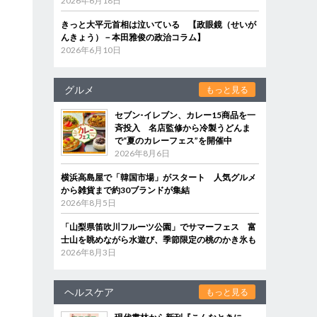
2026年6月18日
きっと大平元首相は泣いている 【政眼鏡（せいが
んきょう）－本田雅俊の政治コラム】
2026年6月10日
グルメ
もっと見る
セブン‐イレブン、カレー15商品を一
斉投入 名店監修から冷製うどんま
で“夏のカレーフェス”を開催中
2026年8月6日
横浜高島屋で「韓国市場」がスタート 人気グルメ
から雑貨まで約30ブランドが集結
2026年8月5日
「山梨県笛吹川フルーツ公園」でサマーフェス 富
士山を眺めながら水遊び、季節限定の桃のかき氷も
2026年8月3日
ヘルスケア
もっと見る