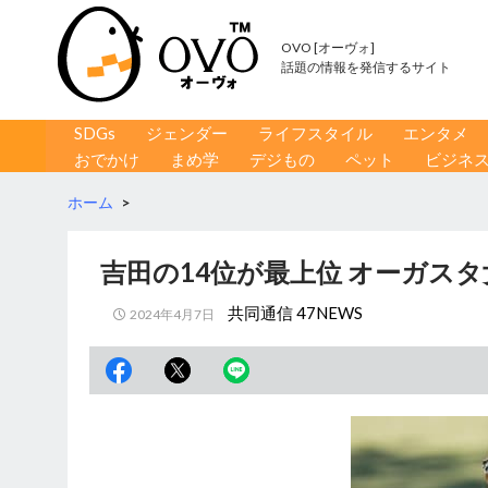
OVO [オーヴォ]
話題の情報を発信するサイト
コンテンツへ移動
検
SDGs
ジェンダー
ライフスタイル
エンタメ
索
おでかけ
まめ学
デジもの
ペット
ビジネ
ホーム
>
吉田の14位が最上位 オーガス
共同通信 47NEWS
2024年4月7日