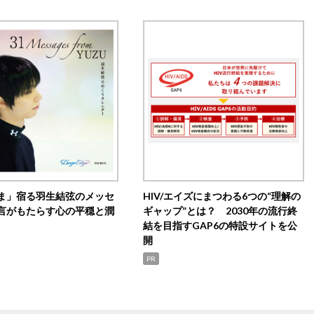
ま」宿る羽生結弦のメッセ
HIV/エイズにまつわる6つの“理解の
言がもたらす心の平穏と潤
ギャップ”とは？ 2030年の流行終
結を目指すGAP6の特設サイトを公
開
PR