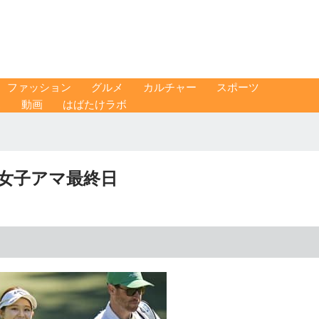
ファッション
グルメ
カルチャー
スポーツ
ス
動画
はばたけラボ
タ女子アマ最終日