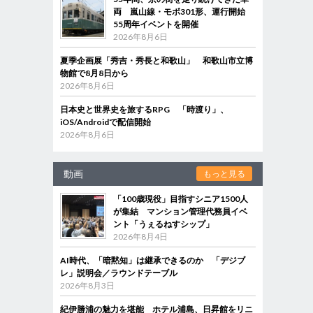
両 嵐山線・モボ301形、運行開始
55周年イベントを開催
2026年8月6日
夏季企画展「秀吉・秀長と和歌山」 和歌山市立博
物館で8月8日から
2026年8月6日
日本史と世界史を旅するRPG 「時渡り」、
iOS/Androidで配信開始
2026年8月6日
動画
もっと見る
「100歳現役」目指すシニア1500人
が集結 マンション管理代務員イベ
ント「うぇるねすシップ」
2026年8月4日
AI時代、「暗黙知」は継承できるのか 「デジブ
レ」説明会／ラウンドテーブル
2026年8月3日
紀伊勝浦の魅力を堪能 ホテル浦島、日昇館をリニ