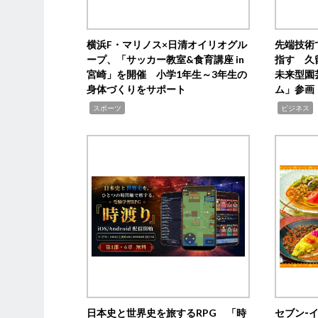
横浜F・マリノス×日清オイリオグル
先端技術
ープ、「サッカー教室&食育講座 in
指す 久
宮崎」を開催 小学1年生～3年生の
未来型園
身体づくりをサポート
ム」参画
,
,
,
スポーツ
ビジネス
日本史と世界史を旅するRPG 「時
セブン‐