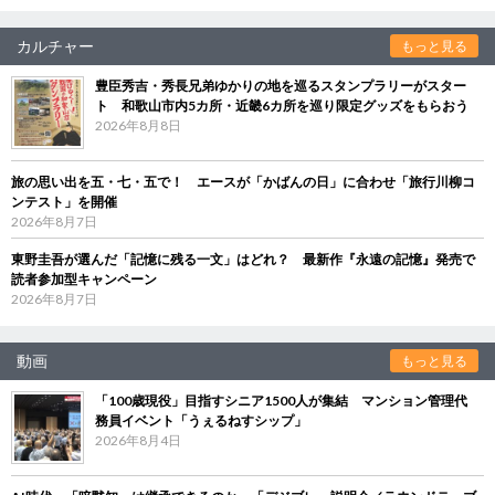
カルチャー
もっと見る
豊臣秀吉・秀長兄弟ゆかりの地を巡るスタンプラリーがスター
ト 和歌山市内5カ所・近畿6カ所を巡り限定グッズをもらおう
2026年8月8日
旅の思い出を五・七・五で！ エースが「かばんの日」に合わせ「旅行川柳コ
ンテスト」を開催
2026年8月7日
東野圭吾が選んだ「記憶に残る一文」はどれ？ 最新作『永遠の記憶』発売で
読者参加型キャンペーン
2026年8月7日
動画
もっと見る
「100歳現役」目指すシニア1500人が集結 マンション管理代
務員イベント「うぇるねすシップ」
2026年8月4日