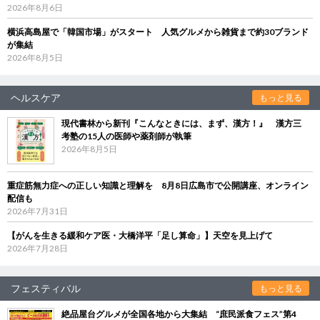
2026年8月6日
横浜高島屋で「韓国市場」がスタート 人気グルメから雑貨まで約30ブランド
が集結
2026年8月5日
ヘルスケア
もっと見る
現代書林から新刊『こんなときには、まず、漢方！』 漢方三
考塾の15人の医師や薬剤師が執筆
2026年8月5日
重症筋無力症への正しい知識と理解を 8月8日広島市で公開講座、オンライン
配信も
2026年7月31日
【がんを生きる緩和ケア医・大橋洋平「足し算命」】天空を見上げて
2026年7月28日
フェスティバル
もっと見る
絶品屋台グルメが全国各地から大集結 “庶民派食フェス”第4