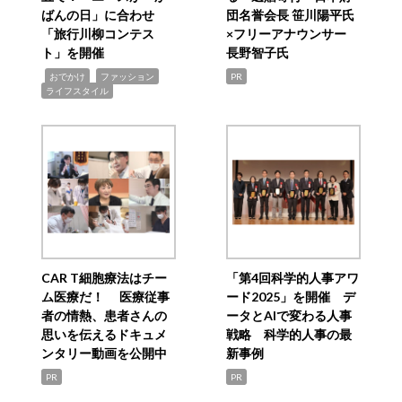
ばんの日」に合わせ
団名誉会長 笹川陽平氏
「旅行川柳コンテス
×フリーアナウンサー
ト」を開催
長野智子氏
,
,
,
おでかけ
ファッション
PR
ライフスタイル
CAR T細胞療法はチー
「第4回科学的人事アワ
ム医療だ！ 医療従事
ード2025」を開催 デ
者の情熱、患者さんの
ータとAIで変わる人事
思いを伝えるドキュメ
戦略 科学的人事の最
ンタリー動画を公開中
新事例
PR
PR