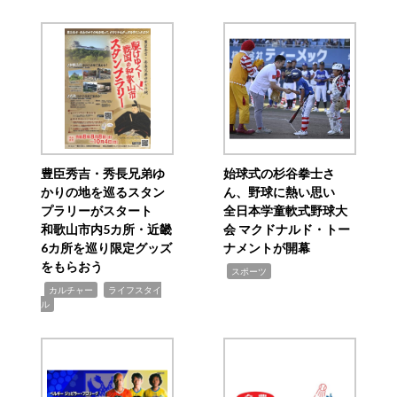
豊臣秀吉・秀長兄弟ゆ
始球式の杉谷拳士さ
かりの地を巡るスタン
ん、野球に熱い思い
プラリーがスタート
全日本学童軟式野球大
和歌山市内5カ所・近畿
会 マクドナルド・トー
6カ所を巡り限定グッズ
ナメントが開幕
をもらおう
,
スポーツ
,
,
カルチャー
ライフスタイ
ル