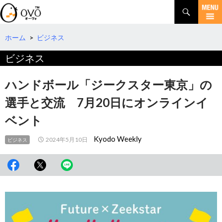
検
索
コ
ン
テ
ホーム
>
ビジネス
ン
ビジネス
ツ
へ
移
ハンドボール「ジークスター東京」の
動
選手と交流 7月20日にオンラインイ
ベント
Kyodo Weekly
2024年5月10日
ビジネス