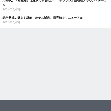
AI時代、「暗黙知」は継承できるのか 「デジブレ」説明会／ラウンドテーブ
ル
2026年8月3日
紀伊勝浦の魅力を堪能 ホテル浦島、日昇館をリニューアル
2026年8月3日