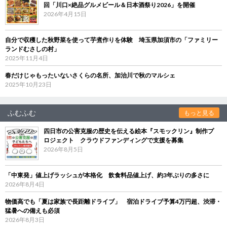
回「川口×絶品グルメビール＆日本酒祭り2026」を開催
2026年4月15日
自分で収穫した秋野菜を使って芋煮作りを体験 埼玉県加須市の「ファミリー
ランドむさしの村」
2025年11月4日
春だけじゃもったいないさくらの名所、加治川で秋のマルシェ
2025年10月23日
ふむふむ
もっと見る
四日市の公害克服の歴史を伝える絵本『スモックリン』制作プ
ロジェクト クラウドファンディングで支援を募集
2026年8月5日
「中東発」値上げラッシュが本格化 飲食料品値上げ、約3年ぶりの多さに
2026年8月4日
物価高でも「夏は家族で長距離ドライブ」 宿泊ドライブ予算4万円超、渋滞・
猛暑への備えも必須
2026年8月3日