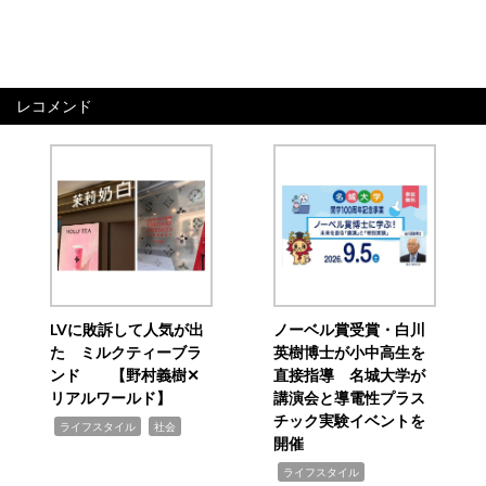
レコメンド
LVに敗訴して人気が出
ノーベル賞受賞・白川
た ミルクティーブラ
英樹博士が小中高生を
ンド 【野村義樹✕
直接指導 名城大学が
リアルワールド】
講演会と導電性プラス
チック実験イベントを
,
,
ライフスタイル
社会
開催
,
ライフスタイル