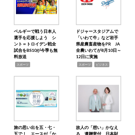
ベルギーで戦う日本人
ドジャースタジアムで
選手を応援しよう シ
「いわて牛」など岩手
ント＝トロイデン戦全
県産農畜産物をPR JA
試合をBS10が今季も無
全農いわてが8月10日～
料放送
12日に実施
,
,
,
スポーツ
スポーツ
ビジネス
旅の思い出を五・七・
故人の「想い」かなえ
五で！ エースが「か
る 遺贈寄付 日本財