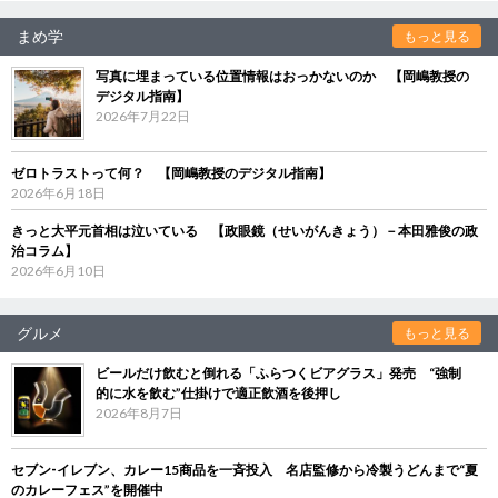
まめ学
もっと見る
写真に埋まっている位置情報はおっかないのか 【岡嶋教授の
デジタル指南】
2026年7月22日
ゼロトラストって何？ 【岡嶋教授のデジタル指南】
2026年6月18日
きっと大平元首相は泣いている 【政眼鏡（せいがんきょう）－本田雅俊の政
治コラム】
2026年6月10日
グルメ
もっと見る
ビールだけ飲むと倒れる「ふらつくビアグラス」発売 “強制
的に水を飲む”仕掛けで適正飲酒を後押し
2026年8月7日
セブン‐イレブン、カレー15商品を一斉投入 名店監修から冷製うどんまで“夏
のカレーフェス”を開催中