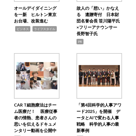
オールデイダイニング
故人の「想い」かなえ
を一新 ヒルトン東京
る 遺贈寄付 日本財
お台場、改装進む
団名誉会長 笹川陽平氏
×フリーアナウンサー
,
,
ビジネス
ライフスタイル
長野智子氏
PR
CAR T細胞療法はチー
「第4回科学的人事アワ
ム医療だ！ 医療従事
ード2025」を開催 デ
者の情熱、患者さんの
ータとAIで変わる人事
思いを伝えるドキュメ
戦略 科学的人事の最
ンタリー動画を公開中
新事例