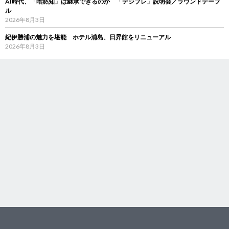
AI時代、「暗黙知」は継承できるのか 「デジブレ」説明会／ラウンドテーブ
ル
2026年8月3日
紀伊勝浦の魅力を堪能 ホテル浦島、日昇館をリニューアル
2026年8月3日