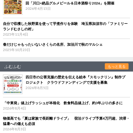
回「川口×絶品グルメビール＆日本酒祭り2026」を開催
2026年4月15日
自分で収穫した秋野菜を使って芋煮作りを体験 埼玉県加須市の「ファミリー
ランドむさしの村」
2025年11月4日
春だけじゃもったいないさくらの名所、加治川で秋のマルシェ
2025年10月23日
ふむふむ
もっと見る
四日市の公害克服の歴史を伝える絵本『スモックリン』制作プ
ロジェクト クラウドファンディングで支援を募集
2026年8月5日
「中東発」値上げラッシュが本格化 飲食料品値上げ、約3年ぶりの多さに
2026年8月4日
物価高でも「夏は家族で長距離ドライブ」 宿泊ドライブ予算4万円超、渋滞・
猛暑への備えも必須
2026年8月3日