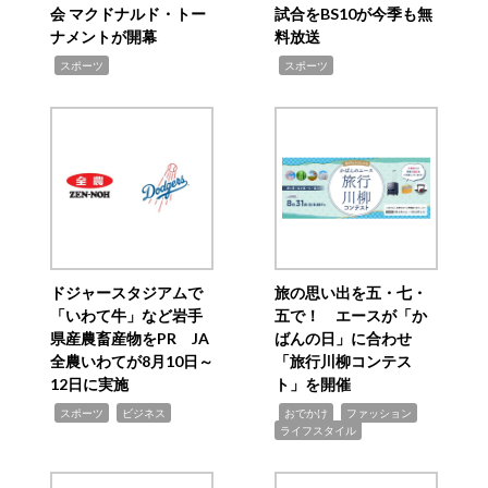
会 マクドナルド・トー
試合をBS10が今季も無
ナメントが開幕
料放送
,
,
スポーツ
スポーツ
ドジャースタジアムで
旅の思い出を五・七・
「いわて牛」など岩手
五で！ エースが「か
県産農畜産物をPR JA
ばんの日」に合わせ
全農いわてが8月10日～
「旅行川柳コンテス
12日に実施
ト」を開催
,
,
,
,
,
スポーツ
ビジネス
おでかけ
ファッション
ライフスタイル