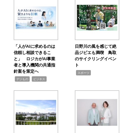
「人がAIに求めるのは
日野川の風を感じて絶
信頼し相談できるこ
品ジビエも満喫 鳥取
と」 ロジカがAI事業
のサイクリングイベン
者と導入機関の共通指
ト
針案を策定へ
,
スポーツ
,
,
デジもの
ビジネス