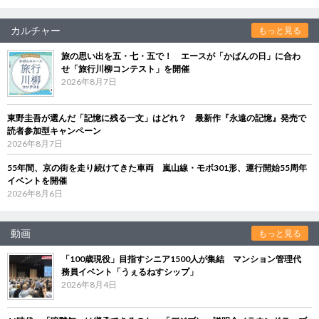
カルチャー
もっと見る
旅の思い出を五・七・五で！ エースが「かばんの日」に合わ
せ「旅行川柳コンテスト」を開催
2026年8月7日
東野圭吾が選んだ「記憶に残る一文」はどれ？ 最新作『永遠の記憶』発売で
読者参加型キャンペーン
2026年8月7日
55年間、京の街を走り続けてきた車両 嵐山線・モボ301形、運行開始55周年
イベントを開催
2026年8月6日
動画
もっと見る
「100歳現役」目指すシニア1500人が集結 マンション管理代
務員イベント「うぇるねすシップ」
2026年8月4日