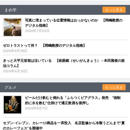
まめ学
もっと見る
写真に埋まっている位置情報はおっかないのか 【岡嶋教授の
デジタル指南】
2026年7月22日
ゼロトラストって何？ 【岡嶋教授のデジタル指南】
2026年6月18日
きっと大平元首相は泣いている 【政眼鏡（せいがんきょう）－本田雅俊の政
治コラム】
2026年6月10日
グルメ
もっと見る
ビールだけ飲むと倒れる「ふらつくビアグラス」発売 “強制
的に水を飲む”仕掛けで適正飲酒を後押し
2026年8月7日
セブン‐イレブン、カレー15商品を一斉投入 名店監修から冷製うどんまで“夏
のカレーフェス”を開催中