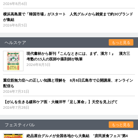
2026年8月6日
横浜高島屋で「韓国市場」がスタート 人気グルメから雑貨まで約30ブランド
が集結
2026年8月5日
ヘルスケア
もっと見る
現代書林から新刊『こんなときには、まず、漢方！』 漢方三
考塾の15人の医師や薬剤師が執筆
2026年8月5日
重症筋無力症への正しい知識と理解を 8月8日広島市で公開講座、オンライン
配信も
2026年7月31日
【がんを生きる緩和ケア医・大橋洋平「足し算命」】天空を見上げて
2026年7月28日
フェスティバル
もっと見る
絶品屋台グルメが全国各地から大集結 “庶民派食フェス”第4