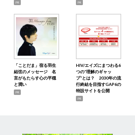
PR
PR
「ことだま」宿る羽生
HIV/エイズにまつわる6
結弦のメッセージ 名
つの“理解のギャッ
言がもたらす心の平穏
プ”とは？ 2030年の流
と潤い
行終結を目指すGAP6の
特設サイトを公開
PR
PR