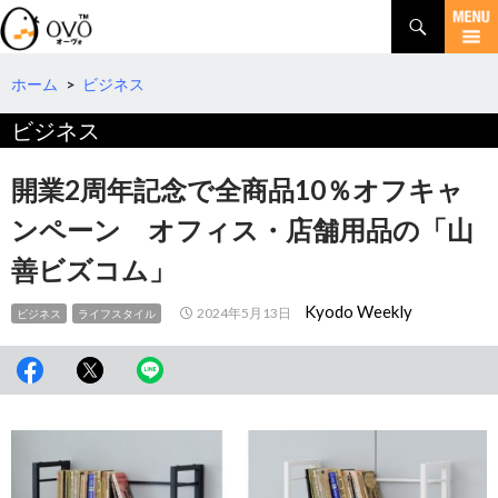
検
索
コ
ン
テ
ホーム
>
ビジネス
ン
ビジネス
ツ
へ
移
開業2周年記念で全商品10％オフキャ
動
ンペーン オフィス・店舗用品の「山
善ビズコム」
Kyodo Weekly
2024年5月13日
ビジネス
ライフスタイル