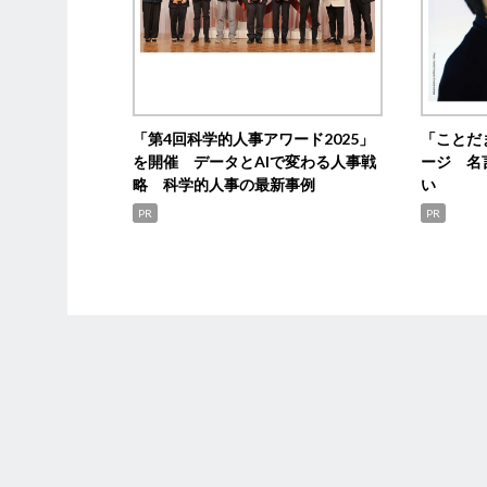
「第4回科学的人事アワード2025」
「ことだ
を開催 データとAIで変わる人事戦
ージ 名
略 科学的人事の最新事例
い
PR
PR