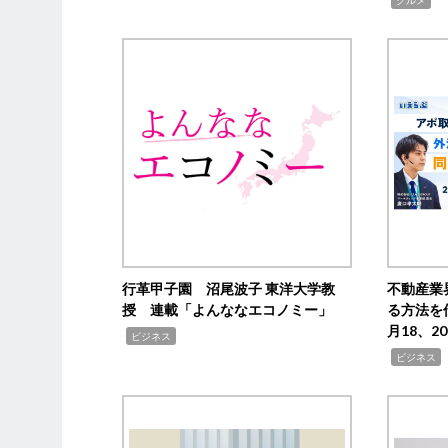
行革甲子園 沼尾波子 東洋大学教
不動産業
授 連載「よんななエコノミー」
る方法を
月18、
,
ビジネス
,
ビジネス