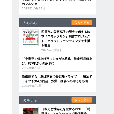
のマルシェ
2025年10月23日
ふむふむ
もっと見る
四日市の公害克服の歴史を伝える絵
本『スモックリン』制作プロジェク
ト クラウドファンディングで支援
を募集
2026年8月5日
「中東発」値上げラッシュが本格化 飲食料品値上
げ、約3年ぶりの多さに
2026年8月4日
物価高でも「夏は家族で長距離ドライブ」 宿泊ド
ライブ予算4万円超、渋滞・猛暑への備えも必須
2026年8月3日
カルチャー
もっと見る
日本史と世界史を旅するRPG 「時
渡り」、iOS/Androidで配信開始