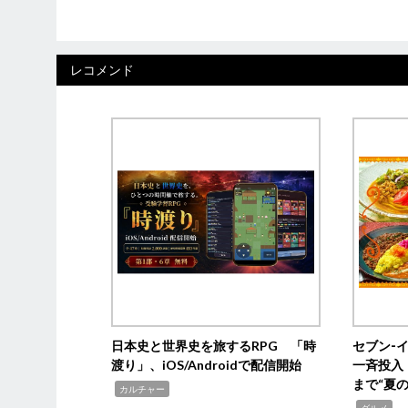
レコメンド
日本史と世界史を旅するRPG 「時
セブン‐
渡り」、iOS/Androidで配信開始
一斉投入
まで“夏
,
カルチャー
,
グルメ