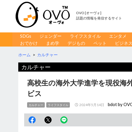
OVO [オーヴォ]
話題の情報を発信するサイト
コンテンツへ移動
検
SDGs
ジェンダー
ライフスタイル
エンタメ
索
おでかけ
まめ学
デジもの
ペット
ビジネ
ホーム
>
カルチャー
カルチャー
高校生の海外大学進学を現役海
ビス
bdot by OV
2024年5月14日
カルチャー
ライフスタイル