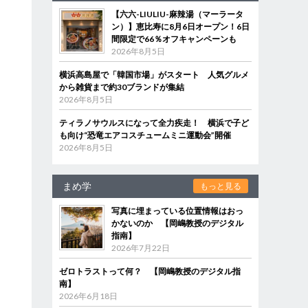
【六六-LIULIU-麻辣湯（マーラータ
ン）】恵比寿に8月6日オープン！6日
間限定で66％オフキャンペーンも
2026年8月5日
横浜高島屋で「韓国市場」がスタート 人気グルメ
から雑貨まで約30ブランドが集結
2026年8月5日
ティラノサウルスになって全力疾走！ 横浜で子ど
も向け“恐竜エアコスチュームミニ運動会”開催
2026年8月5日
まめ学
もっと見る
写真に埋まっている位置情報はおっ
かないのか 【岡嶋教授のデジタル
指南】
2026年7月22日
ゼロトラストって何？ 【岡嶋教授のデジタル指
南】
2026年6月18日