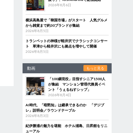
2026年8月6日
横浜高島屋で「韓国市場」がスタート 人気グルメ
から雑貨まで約30ブランドが集結
2026年8月5日
トランペットの神様が軽井沢でクラシックコンサー
ト 草津から軽井沢にも拠点を増やして開催
2026年8月5日
動画
もっと見る
「100歳現役」目指すシニア1500人
が集結 マンション管理代務員イベ
ント「うぇるねすシップ」
2026年8月4日
AI時代、「暗黙知」は継承できるのか 「デジブ
レ」説明会／ラウンドテーブル
2026年8月3日
紀伊勝浦の魅力を堪能 ホテル浦島、日昇館をリニ
ューアル