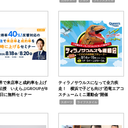
界で来店率と成約率を上げ
ティラノサウルスになって全力疾
伝授 いえらぶGROUPが8
走！ 横浜で子ども向け“恐竜エアコ
20日に無料セミナー
スチュームミニ運動会”開催
,
,
スポーツ
ライフスタイル