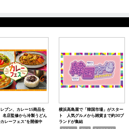
イレブン、カレー15商品を
横浜高島屋で「韓国市場」がスター
 名店監修から冷製うどん
ト 人気グルメから雑貨まで約30ブ
のカレーフェス”を開催中
ランドが集結
,
,
,
カルチャー
グルメ
ライフスタイル