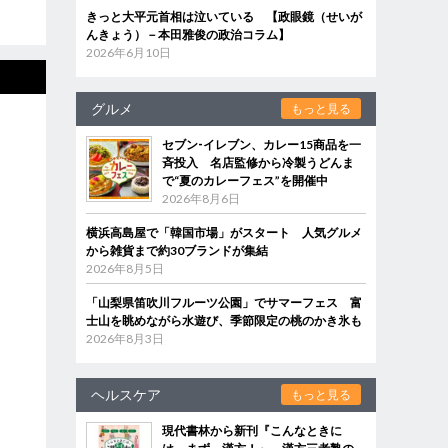
きっと大平元首相は泣いている 【政眼鏡（せいが
んきょう）－本田雅俊の政治コラム】
2026年6月10日
グルメ
もっと見る
セブン‐イレブン、カレー15商品を一
斉投入 名店監修から冷製うどんま
で“夏のカレーフェス”を開催中
2026年8月6日
横浜高島屋で「韓国市場」がスタート 人気グルメ
から雑貨まで約30ブランドが集結
2026年8月5日
「山梨県笛吹川フルーツ公園」でサマーフェス 富
士山を眺めながら水遊び、季節限定の桃のかき氷も
2026年8月3日
ヘルスケア
もっと見る
現代書林から新刊『こんなときに