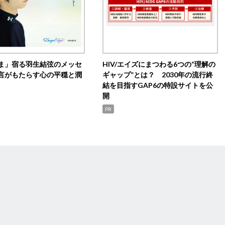
ま」宿る羽生結弦のメッセ
HIV/エイズにまつわる6つの“理解の
言がもたらす心の平穏と潤
ギャップ”とは？ 2030年の流行終
結を目指すGAP6の特設サイトを公
開
PR