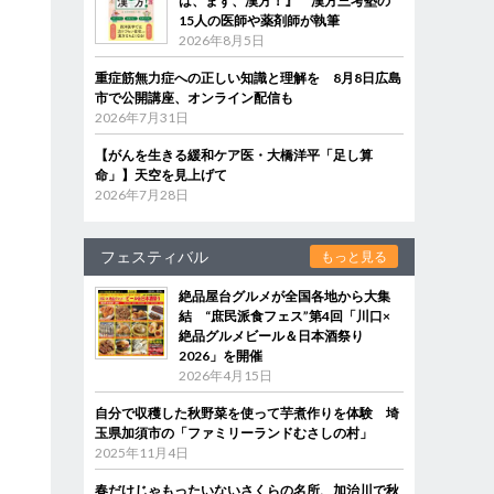
は、まず、漢方！』 漢方三考塾の
15人の医師や薬剤師が執筆
2026年8月5日
重症筋無力症への正しい知識と理解を 8月8日広島
市で公開講座、オンライン配信も
2026年7月31日
【がんを生きる緩和ケア医・大橋洋平「足し算
命」】天空を見上げて
2026年7月28日
フェスティバル
もっと見る
絶品屋台グルメが全国各地から大集
結 “庶民派食フェス”第4回「川口×
絶品グルメビール＆日本酒祭り
2026」を開催
2026年4月15日
自分で収穫した秋野菜を使って芋煮作りを体験 埼
玉県加須市の「ファミリーランドむさしの村」
2025年11月4日
春だけじゃもったいないさくらの名所、加治川で秋