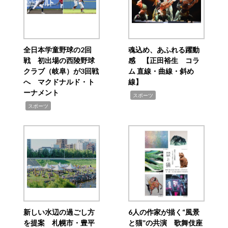
全日本学童野球の2回
魂込め、あふれる躍動
戦 初出場の西陵野球
感 【正田裕生 コラ
クラブ（岐阜）が3回戦
ム 直線・曲線・斜め
へ マクドナルド・ト
線】
ーナメント
,
スポーツ
,
スポーツ
新しい水辺の過ごし方
6人の作家が描く“風景
を提案 札幌市・豊平
と猫”の共演 歌舞伎座