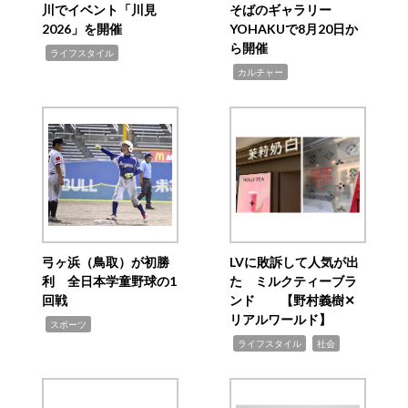
川でイベント「川見
そばのギャラリー
2026」を開催
YOHAKUで8月20日か
ら開催
,
ライフスタイル
,
カルチャー
弓ヶ浜（鳥取）が初勝
LVに敗訴して人気が出
利 全日本学童野球の1
た ミルクティーブラ
回戦
ンド 【野村義樹✕
リアルワールド】
,
スポーツ
,
,
ライフスタイル
社会