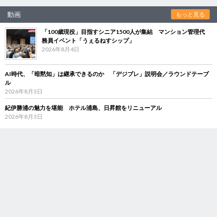
動画
もっと見る
「100歳現役」目指すシニア1500人が集結 マンション管理代
務員イベント「うぇるねすシップ」
2026年8月4日
AI時代、「暗黙知」は継承できるのか 「デジブレ」説明会／ラウンドテーブ
ル
2026年8月3日
紀伊勝浦の魅力を堪能 ホテル浦島、日昇館をリニューアル
2026年8月3日