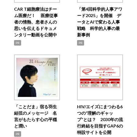
CAR T細胞療法はチー
「第4回科学的人事アワ
ム医療だ！ 医療従事
ード2025」を開催 デ
者の情熱、患者さんの
ータとAIで変わる人事
思いを伝えるドキュメ
戦略 科学的人事の最
ンタリー動画を公開中
新事例
PR
PR
「ことだま」宿る羽生
HIV/エイズにまつわる6
結弦のメッセージ 名
つの“理解のギャッ
言がもたらす心の平穏
プ”とは？ 2030年の流
と潤い
行終結を目指すGAP6の
特設サイトを公開
PR