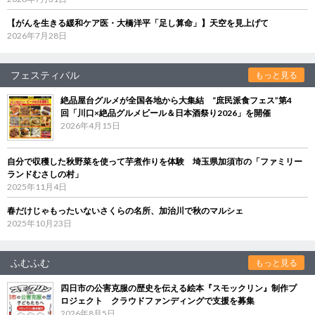
【がんを生きる緩和ケア医・大橋洋平「足し算命」】天空を見上げて
2026年7月28日
フェスティバル
もっと見る
絶品屋台グルメが全国各地から大集結 “庶民派食フェス”第4
回「川口×絶品グルメビール＆日本酒祭り2026」を開催
2026年4月15日
自分で収穫した秋野菜を使って芋煮作りを体験 埼玉県加須市の「ファミリー
ランドむさしの村」
2025年11月4日
春だけじゃもったいないさくらの名所、加治川で秋のマルシェ
2025年10月23日
ふむふむ
もっと見る
四日市の公害克服の歴史を伝える絵本『スモックリン』制作プ
ロジェクト クラウドファンディングで支援を募集
2026年8月5日