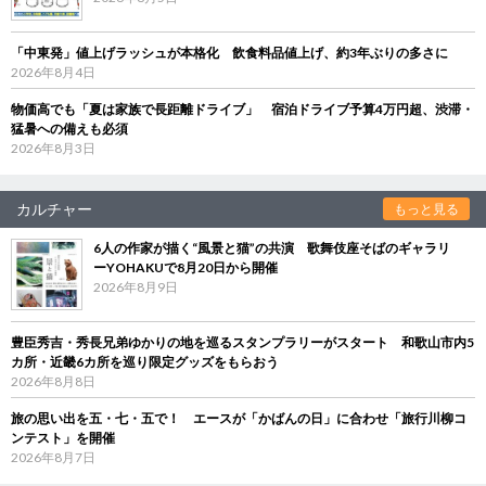
「中東発」値上げラッシュが本格化 飲食料品値上げ、約3年ぶりの多さに
2026年8月4日
物価高でも「夏は家族で長距離ドライブ」 宿泊ドライブ予算4万円超、渋滞・
猛暑への備えも必須
2026年8月3日
カルチャー
もっと見る
6人の作家が描く“風景と猫”の共演 歌舞伎座そばのギャラリ
ーYOHAKUで8月20日から開催
2026年8月9日
豊臣秀吉・秀長兄弟ゆかりの地を巡るスタンプラリーがスタート 和歌山市内5
カ所・近畿6カ所を巡り限定グッズをもらおう
2026年8月8日
旅の思い出を五・七・五で！ エースが「かばんの日」に合わせ「旅行川柳コ
ンテスト」を開催
2026年8月7日