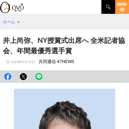
検
索
コ
ン
テ
ホーム
>
ン
ツ
井上尚弥、NY授賞式出席へ 全米記者協
へ
移
会、年間最優秀選手賞
動
共同通信 47NEWS
2024年5月15日