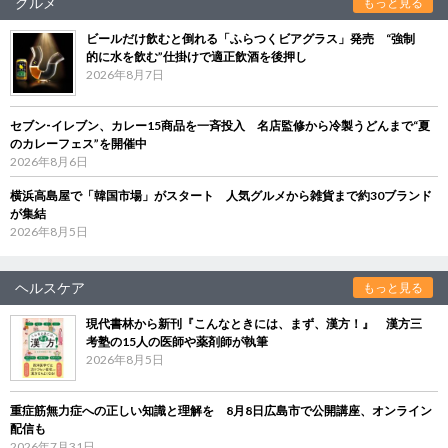
グルメ
もっと見る
ビールだけ飲むと倒れる「ふらつくビアグラス」発売 “強制
的に水を飲む”仕掛けで適正飲酒を後押し
2026年8月7日
セブン‐イレブン、カレー15商品を一斉投入 名店監修から冷製うどんまで“夏
のカレーフェス”を開催中
2026年8月6日
横浜高島屋で「韓国市場」がスタート 人気グルメから雑貨まで約30ブランド
が集結
2026年8月5日
ヘルスケア
もっと見る
現代書林から新刊『こんなときには、まず、漢方！』 漢方三
考塾の15人の医師や薬剤師が執筆
2026年8月5日
重症筋無力症への正しい知識と理解を 8月8日広島市で公開講座、オンライン
配信も
2026年7月31日