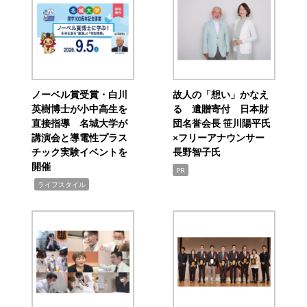
ノーベル賞受賞・白川
故人の「想い」かなえ
英樹博士が小中高生を
る 遺贈寄付 日本財
直接指導 名城大学が
団名誉会長 笹川陽平氏
講演会と導電性プラス
×フリーアナウンサー
チック実験イベントを
長野智子氏
開催
PR
,
ライフスタイル