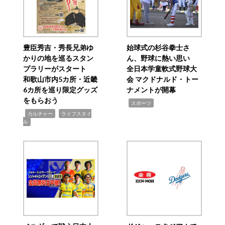
豊臣秀吉・秀長兄弟ゆ
始球式の杉谷拳士さ
かりの地を巡るスタン
ん、野球に熱い思い
プラリーがスタート
全日本学童軟式野球大
和歌山市内5カ所・近畿
会 マクドナルド・トー
6カ所を巡り限定グッズ
ナメントが開幕
をもらおう
,
スポーツ
,
,
カルチャー
ライフスタイ
ル