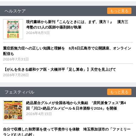
ヘルスケア
もっと見る
現代書林から新刊『こんなときには、まず、漢方！』 漢方三
考塾の15人の医師や薬剤師が執筆
2026年8月5日
重症筋無力症への正しい知識と理解を 8月8日広島市で公開講座、オンライン
配信も
2026年7月31日
【がんを生きる緩和ケア医・大橋洋平「足し算命」】天空を見上げて
2026年7月28日
フェスティバル
もっと見る
絶品屋台グルメが全国各地から大集結 “庶民派食フェス”第4
回「川口×絶品グルメビール＆日本酒祭り2026」を開催
2026年4月15日
自分で収穫した秋野菜を使って芋煮作りを体験 埼玉県加須市の「ファミリー
ランドむさしの村」