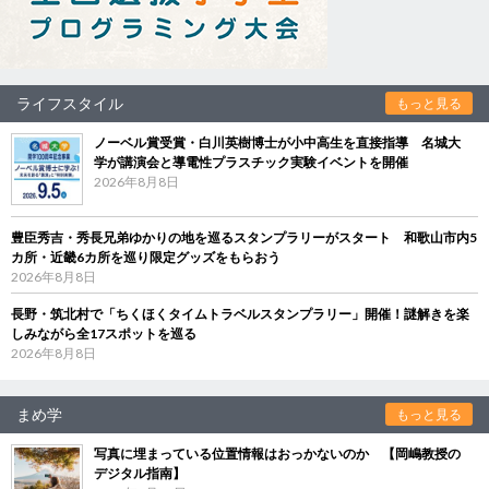
ライフスタイル
もっと見る
ノーベル賞受賞・白川英樹博士が小中高生を直接指導 名城大
学が講演会と導電性プラスチック実験イベントを開催
2026年8月8日
豊臣秀吉・秀長兄弟ゆかりの地を巡るスタンプラリーがスタート 和歌山市内5
カ所・近畿6カ所を巡り限定グッズをもらおう
2026年8月8日
長野・筑北村で「ちくほくタイムトラベルスタンプラリー」開催！謎解きを楽
しみながら全17スポットを巡る
2026年8月8日
まめ学
もっと見る
写真に埋まっている位置情報はおっかないのか 【岡嶋教授の
デジタル指南】