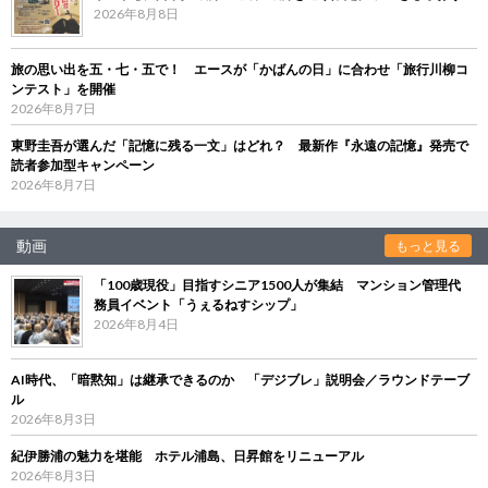
2026年8月8日
旅の思い出を五・七・五で！ エースが「かばんの日」に合わせ「旅行川柳コ
ンテスト」を開催
2026年8月7日
東野圭吾が選んだ「記憶に残る一文」はどれ？ 最新作『永遠の記憶』発売で
読者参加型キャンペーン
2026年8月7日
動画
もっと見る
「100歳現役」目指すシニア1500人が集結 マンション管理代
務員イベント「うぇるねすシップ」
2026年8月4日
AI時代、「暗黙知」は継承できるのか 「デジブレ」説明会／ラウンドテーブ
ル
2026年8月3日
紀伊勝浦の魅力を堪能 ホテル浦島、日昇館をリニューアル
2026年8月3日