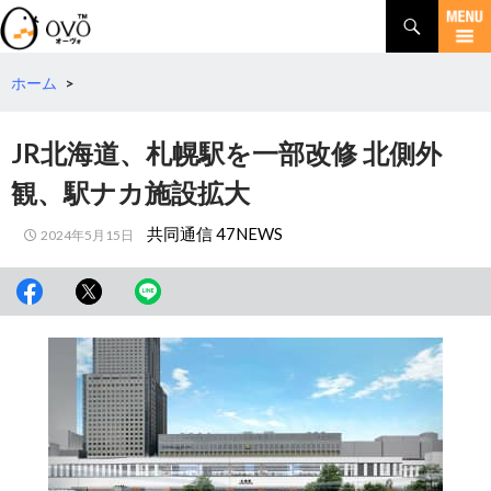
検
索
コ
ン
テ
ホーム
>
ン
ツ
JR北海道、札幌駅を一部改修 北側外
へ
移
観、駅ナカ施設拡大
動
共同通信 47NEWS
2024年5月15日