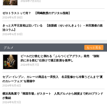
2026年7月22日
ゼロトラストって何？ 【岡嶋教授のデジタル指南】
2026年6月18日
きっと大平元首相は泣いている 【政眼鏡（せいがんきょう）－本田雅俊の政
治コラム】
2026年6月10日
グルメ
もっと見る
ビールだけ飲むと倒れる「ふらつくビアグラス」発売 “強制
的に水を飲む”仕掛けで適正飲酒を後押し
2026年8月7日
セブン‐イレブン、カレー15商品を一斉投入 名店監修から冷製うどんまで“夏
のカレーフェス”を開催中
2026年8月6日
横浜高島屋で「韓国市場」がスタート 人気グルメから雑貨まで約30ブランド
が集結
2026年8月5日