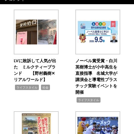
LVに敗訴して人気が出
ノーベル賞受賞・白川
た ミルクティーブラ
英樹博士が小中高生を
ンド 【野村義樹✕
直接指導 名城大学が
リアルワールド】
講演会と導電性プラス
チック実験イベントを
,
,
ライフスタイル
社会
開催
,
ライフスタイル