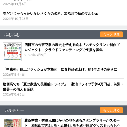
2025年11月4日
春だけじゃもったいないさくらの名所、加治川で秋のマルシェ
2025年10月23日
ふむふむ
もっと見る
四日市の公害克服の歴史を伝える絵本『スモックリン』制作プ
ロジェクト クラウドファンディングで支援を募集
2026年8月5日
「中東発」値上げラッシュが本格化 飲食料品値上げ、約3年ぶりの多さに
2026年8月4日
物価高でも「夏は家族で長距離ドライブ」 宿泊ドライブ予算4万円超、渋滞・
猛暑への備えも必須
2026年8月3日
カルチャー
もっと見る
豊臣秀吉・秀長兄弟ゆかりの地を巡るスタンプラリーがスター
ト 和歌山市内5カ所・近畿6カ所を巡り限定グッズをもらおう