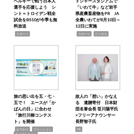
ベルギーで戦う日本人
ドジャースタジアムで
選手を応援しよう シ
「いわて牛」など岩手
ント＝トロイデン戦全
県産農畜産物をPR JA
試合をBS10が今季も無
全農いわてが8月10日～
料放送
12日に実施
,
,
,
スポーツ
スポーツ
ビジネス
旅の思い出を五・七・
故人の「想い」かなえ
五で！ エースが「か
る 遺贈寄付 日本財
ばんの日」に合わせ
団名誉会長 笹川陽平氏
「旅行川柳コンテス
×フリーアナウンサー
ト」を開催
長野智子氏
,
,
,
おでかけ
ファッション
PR