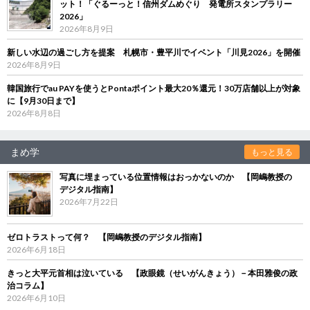
ット！「ぐるーっと！信州ダムめぐり 発電所スタンプラリー
2026」
2026年8月9日
新しい水辺の過ごし方を提案 札幌市・豊平川でイベント「川見2026」を開催
2026年8月9日
韓国旅行でau PAYを使うとPontaポイント最大20％還元！30万店舗以上が対象
に【9月30日まで】
2026年8月8日
まめ学
もっと見る
写真に埋まっている位置情報はおっかないのか 【岡嶋教授の
デジタル指南】
2026年7月22日
ゼロトラストって何？ 【岡嶋教授のデジタル指南】
2026年6月18日
きっと大平元首相は泣いている 【政眼鏡（せいがんきょう）－本田雅俊の政
治コラム】
2026年6月10日