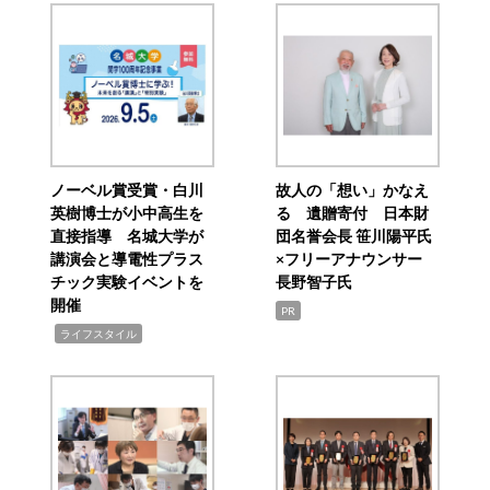
ノーベル賞受賞・白川
故人の「想い」かなえ
英樹博士が小中高生を
る 遺贈寄付 日本財
直接指導 名城大学が
団名誉会長 笹川陽平氏
講演会と導電性プラス
×フリーアナウンサー
チック実験イベントを
長野智子氏
開催
PR
,
ライフスタイル