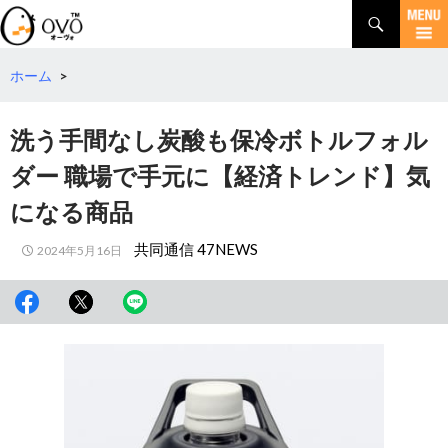
検
索
コ
ン
テ
ホーム
>
ン
ツ
洗う手間なし炭酸も保冷ボトルフォル
へ
移
ダー 職場で手元に【経済トレンド】気
動
になる商品
共同通信 47NEWS
2024年5月16日