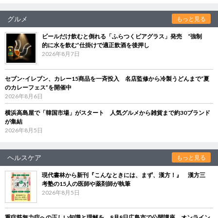
グルメ
もっと見る
ビールだけ飲むと倒れる「ふらつくビアグラス」発売 “強制
的に水を飲む”仕掛けで適正飲酒を後押し
2026年8月7日
セブン‐イレブン、カレー15商品を一斉投入 名店監修から冷製うどんまで“夏
のカレーフェス”を開催中
2026年8月6日
横浜高島屋で「韓国市場」がスタート 人気グルメから雑貨まで約30ブランド
が集結
2026年8月5日
ヘルスケア
もっと見る
現代書林から新刊『こんなときには、まず、漢方！』 漢方三
考塾の15人の医師や薬剤師が執筆
2026年8月5日
重症筋無力症への正しい知識と理解を 8月8日広島市で公開講座、オンライン