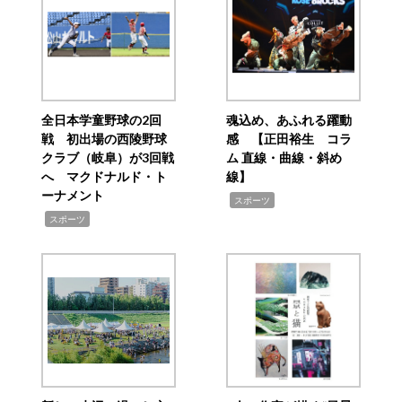
全日本学童野球の2回
魂込め、あふれる躍動
戦 初出場の西陵野球
感 【正田裕生 コラ
クラブ（岐阜）が3回戦
ム 直線・曲線・斜め
へ マクドナルド・ト
線】
ーナメント
,
スポーツ
,
スポーツ