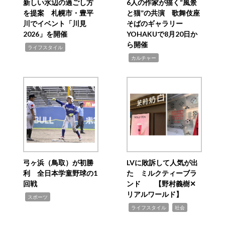
新しい水辺の過ごし方
6人の作家が描く“風景
を提案 札幌市・豊平
と猫”の共演 歌舞伎座
川でイベント「川見
そばのギャラリー
2026」を開催
YOHAKUで8月20日か
ら開催
,
ライフスタイル
,
カルチャー
弓ヶ浜（鳥取）が初勝
LVに敗訴して人気が出
利 全日本学童野球の1
た ミルクティーブラ
回戦
ンド 【野村義樹✕
リアルワールド】
,
スポーツ
,
,
ライフスタイル
社会