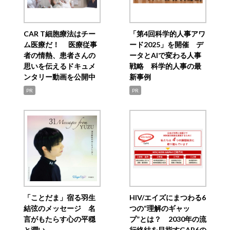
CAR T細胞療法はチー
「第4回科学的人事アワ
ム医療だ！ 医療従事
ード2025」を開催 デ
者の情熱、患者さんの
ータとAIで変わる人事
思いを伝えるドキュメ
戦略 科学的人事の最
ンタリー動画を公開中
新事例
PR
PR
「ことだま」宿る羽生
HIV/エイズにまつわる6
結弦のメッセージ 名
つの“理解のギャッ
言がもたらす心の平穏
プ”とは？ 2030年の流
と潤い
行終結を目指すGAP6の