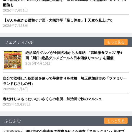
配信も
2026年7月31日
【がんを生きる緩和ケア医・大橋洋平「足し算命」】天空を見上げて
2026年7月28日
フェスティバル
もっと見る
絶品屋台グルメが全国各地から大集結 “庶民派食フェス”第4
回「川口×絶品グルメビール＆日本酒祭り2026」を開催
2026年4月15日
自分で収穫した秋野菜を使って芋煮作りを体験 埼玉県加須市の「ファミリー
ランドむさしの村」
2025年11月4日
春だけじゃもったいないさくらの名所、加治川で秋のマルシェ
2025年10月23日
ふむふむ
もっと見る
四日市の公害克服の歴史を伝える絵本『スモックリン』制作プ