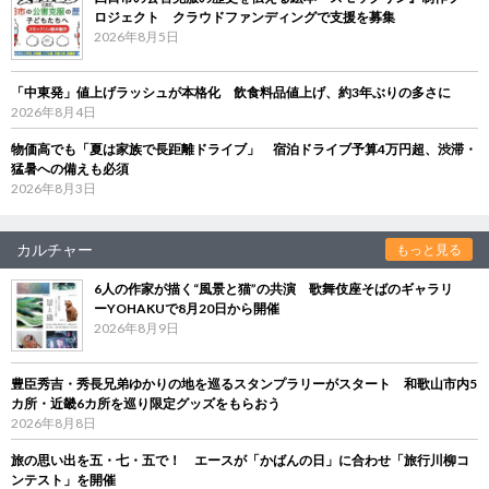
ロジェクト クラウドファンディングで支援を募集
2026年8月5日
「中東発」値上げラッシュが本格化 飲食料品値上げ、約3年ぶりの多さに
2026年8月4日
物価高でも「夏は家族で長距離ドライブ」 宿泊ドライブ予算4万円超、渋滞・
猛暑への備えも必須
2026年8月3日
カルチャー
もっと見る
6人の作家が描く“風景と猫”の共演 歌舞伎座そばのギャラリ
ーYOHAKUで8月20日から開催
2026年8月9日
豊臣秀吉・秀長兄弟ゆかりの地を巡るスタンプラリーがスタート 和歌山市内5
カ所・近畿6カ所を巡り限定グッズをもらおう
2026年8月8日
旅の思い出を五・七・五で！ エースが「かばんの日」に合わせ「旅行川柳コ
ンテスト」を開催