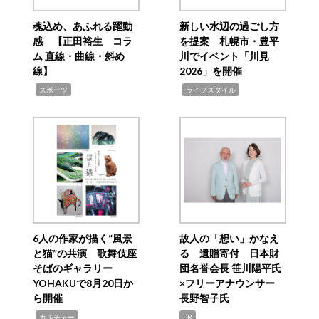
魂込め、あふれる躍動
新しい水辺の過ごし方
感 【正田裕生 コラ
を提案 札幌市・豊平
ム 直線・曲線・斜め
川でイベント「川見
線】
2026」を開催
,
,
スポーツ
ライフスタイル
6人の作家が描く“風景
故人の「想い」かなえ
と猫”の共演 歌舞伎座
る 遺贈寄付 日本財
そばのギャラリー
団名誉会長 笹川陽平氏
YOHAKUで8月20日か
×フリーアナウンサー
ら開催
長野智子氏
,
カルチャー
PR