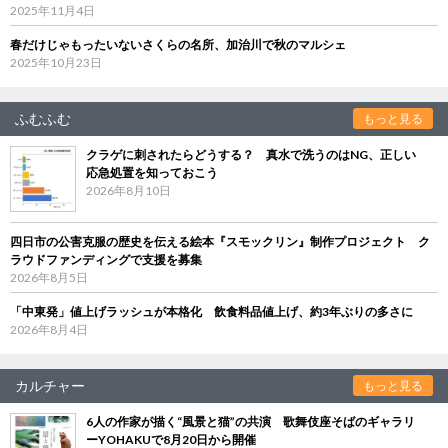
2025年11月4日
春だけじゃもったいないさくらの名所、加治川で秋のマルシェ
2025年10月23日
ふむふむ
もっと見る
クラゲに刺されたらどうする？ 真水で洗うのはNG、正しい
応急処置を知っておこう
2026年8月10日
四日市の公害克服の歴史を伝える絵本『スモックリン』制作プロジェクト ク
ラウドファンディングで支援を募集
2026年8月5日
「中東発」値上げラッシュが本格化 飲食料品値上げ、約3年ぶりの多さに
2026年8月4日
カルチャー
もっと見る
6人の作家が描く“風景と猫”の共演 歌舞伎座そばのギャラリ
ーYOHAKUで8月20日から開催