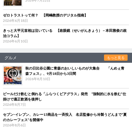
2026年7月22日
ゼロトラストって何？ 【岡嶋教授のデジタル指南】
2026年6月18日
きっと大平元首相は泣いている 【政眼鏡（せいがんきょう）－本田雅俊の政
治コラム】
2026年6月10日
グルメ
もっと見る
秋の日比谷公園に青森のおいしいものが大集合 「んめぇ青
森フェス」、9月18日から3日間
2026年8月10日
ビールだけ飲むと倒れる「ふらつくビアグラス」発売 “強制的に水を飲む”仕
掛けで適正飲酒を後押し
2026年8月7日
セブン‐イレブン、カレー15商品を一斉投入 名店監修から冷製うどんまで“夏
のカレーフェス”を開催中
2026年8月6日