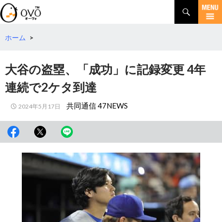
検
索
コ
ン
テ
ホーム
>
ン
ツ
大谷の盗塁、「成功」に記録変更 4年
へ
移
連続で2ケタ到達
動
共同通信 47NEWS
2024年5月17日