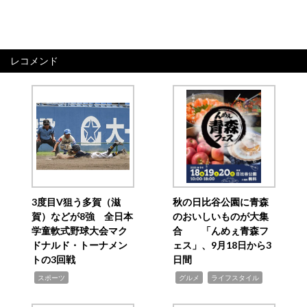
レコメンド
3度目V狙う多賀（滋
秋の日比谷公園に青森
賀）などが8強 全日本
のおいしいものが大集
学童軟式野球大会マク
合 「んめぇ青森フ
ドナルド・トーナメン
ェス」、9月18日から3
トの3回戦
日間
,
,
,
スポーツ
グルメ
ライフスタイル