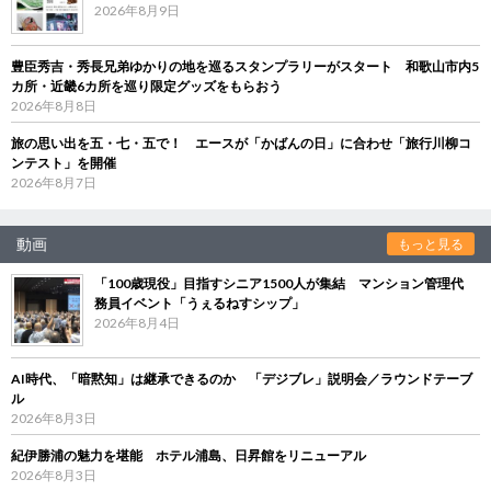
2026年8月9日
豊臣秀吉・秀長兄弟ゆかりの地を巡るスタンプラリーがスタート 和歌山市内5
カ所・近畿6カ所を巡り限定グッズをもらおう
2026年8月8日
旅の思い出を五・七・五で！ エースが「かばんの日」に合わせ「旅行川柳コ
ンテスト」を開催
2026年8月7日
動画
もっと見る
「100歳現役」目指すシニア1500人が集結 マンション管理代
務員イベント「うぇるねすシップ」
2026年8月4日
AI時代、「暗黙知」は継承できるのか 「デジブレ」説明会／ラウンドテーブ
ル
2026年8月3日
紀伊勝浦の魅力を堪能 ホテル浦島、日昇館をリニューアル
2026年8月3日