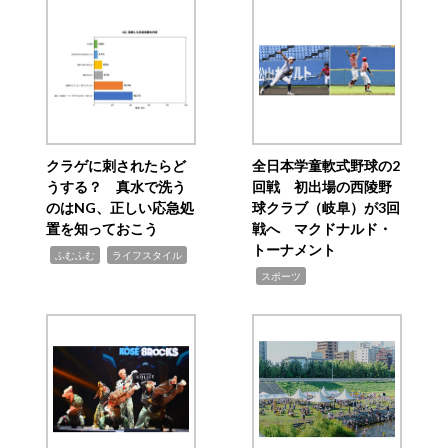
クラゲに刺されたらど
全日本学童軟式野球の2
うする？ 真水で洗う
回戦 初出場の西陵野
のはNG、正しい応急処
球クラブ（岐阜）が3回
置を知っておこう
戦へ マクドナルド・
トーナメント
,
,
ふむふむ
ライフスタイル
,
スポーツ