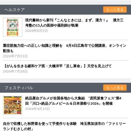
ヘルスケア
もっと見る
現代書林から新刊『こんなときには、まず、漢方！』 漢方三
考塾の15人の医師や薬剤師が執筆
2026年8月5日
重症筋無力症への正しい知識と理解を 8月8日広島市で公開講座、オンライン
配信も
2026年7月31日
【がんを生きる緩和ケア医・大橋洋平「足し算命」】天空を見上げて
2026年7月28日
フェスティバル
もっと見る
絶品屋台グルメが全国各地から大集結 “庶民派食フェス”第4
回「川口×絶品グルメビール＆日本酒祭り2026」を開催
2026年4月15日
自分で収穫した秋野菜を使って芋煮作りを体験 埼玉県加須市の「ファミリー
ランドむさしの村」