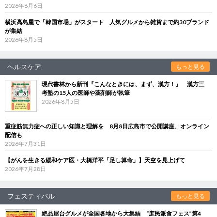
2026年8月6日
横浜高島屋で「韓国市場」がスタート 人気グルメから雑貨まで約30ブランド
が集結
2026年8月5日
ヘルスケア
もっと見る
現代書林から新刊『こんなときには、まず、漢方！』 漢方三
考塾の15人の医師や薬剤師が執筆
2026年8月5日
重症筋無力症への正しい知識と理解を 8月8日広島市で公開講座、オンライン
配信も
2026年7月31日
【がんを生きる緩和ケア医・大橋洋平「足し算命」】天空を見上げて
2026年7月28日
フェスティバル
もっと見る
絶品屋台グルメが全国各地から大集結 “庶民派食フェス”第4