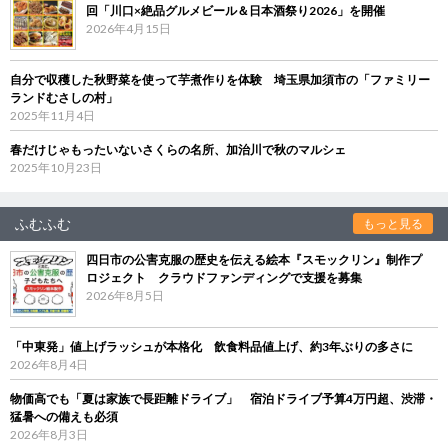
回「川口×絶品グルメビール＆日本酒祭り2026」を開催
2026年4月15日
自分で収穫した秋野菜を使って芋煮作りを体験 埼玉県加須市の「ファミリー
ランドむさしの村」
2025年11月4日
春だけじゃもったいないさくらの名所、加治川で秋のマルシェ
2025年10月23日
ふむふむ
もっと見る
四日市の公害克服の歴史を伝える絵本『スモックリン』制作プ
ロジェクト クラウドファンディングで支援を募集
2026年8月5日
「中東発」値上げラッシュが本格化 飲食料品値上げ、約3年ぶりの多さに
2026年8月4日
物価高でも「夏は家族で長距離ドライブ」 宿泊ドライブ予算4万円超、渋滞・
猛暑への備えも必須
2026年8月3日