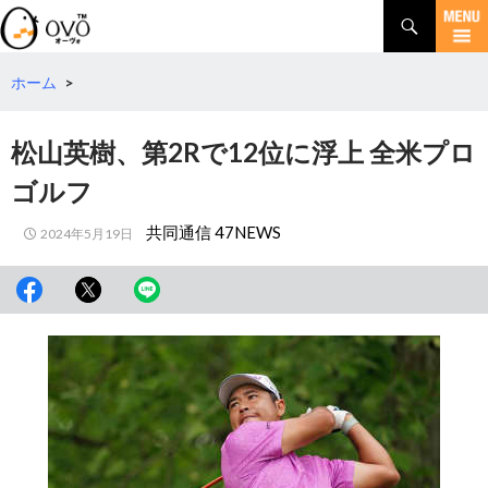
検
索
コ
ン
テ
ホーム
>
ン
ツ
松山英樹、第2Rで12位に浮上 全米プロ
へ
移
ゴルフ
動
共同通信 47NEWS
2024年5月19日