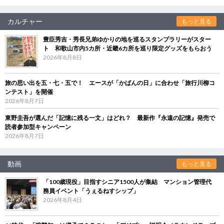
カルチャー
もっと見る
豊臣秀吉・秀長兄弟ゆかりの地を巡るスタンプラリーがスター
ト 和歌山市内5カ所・近畿6カ所を巡り限定グッズをもらおう
2026年8月8日
旅の思い出を五・七・五で！ エースが「かばんの日」に合わせ「旅行川柳コ
ンテスト」を開催
2026年8月7日
東野圭吾が選んだ「記憶に残る一文」はどれ？ 最新作『永遠の記憶』発売で
読者参加型キャンペーン
2026年8月7日
動画
もっと見る
「100歳現役」目指すシニア1500人が集結 マンション管理代
務員イベント「うぇるねすシップ」
2026年8月4日