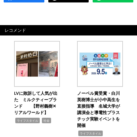
レコメンド
LVに敗訴して人気が出
ノーベル賞受賞・白川
た ミルクティーブラ
英樹博士が小中高生を
ンド 【野村義樹✕
直接指導 名城大学が
リアルワールド】
講演会と導電性プラス
チック実験イベントを
,
,
ライフスタイル
社会
開催
,
ライフスタイル