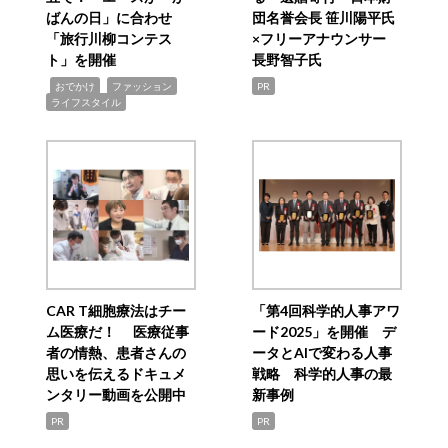
ばんの日」に合わせ
団名誉会長 笹川陽平氏
「旅行川柳コンテス
×フリーアナウンサー
ト」を開催
長野智子氏
,
,
,
おでかけ
ファッション
PR
ライフスタイル
CAR T細胞療法はチー
「第4回科学的人事アワ
ム医療だ！ 医療従事
ード2025」を開催 デ
者の情熱、患者さんの
ータとAIで変わる人事
思いを伝えるドキュメ
戦略 科学的人事の最
ンタリー動画を公開中
新事例
PR
PR