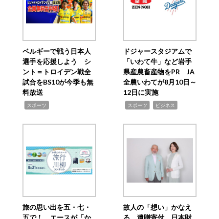
ベルギーで戦う日本人
ドジャースタジアムで
選手を応援しよう シ
「いわて牛」など岩手
ント＝トロイデン戦全
県産農畜産物をPR JA
試合をBS10が今季も無
全農いわてが8月10日～
料放送
12日に実施
,
,
,
スポーツ
スポーツ
ビジネス
旅の思い出を五・七・
故人の「想い」かなえ
五で！ エースが「か
る 遺贈寄付 日本財