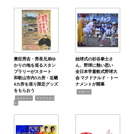
豊臣秀吉・秀長兄弟ゆ
始球式の杉谷拳士さ
かりの地を巡るスタン
ん、野球に熱い思い
プラリーがスタート
全日本学童軟式野球大
和歌山市内5カ所・近畿
会 マクドナルド・トー
6カ所を巡り限定グッズ
ナメントが開幕
をもらおう
,
スポーツ
,
,
カルチャー
ライフスタイ
ル