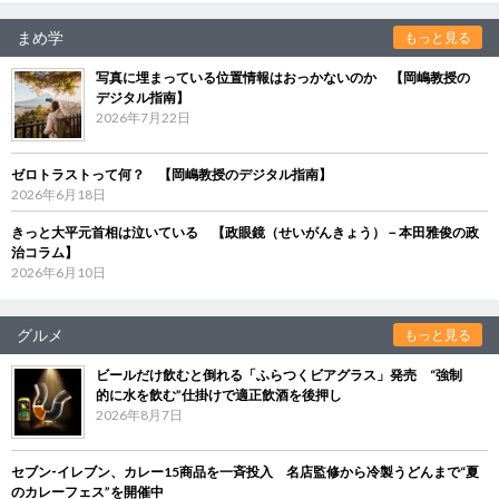
まめ学
もっと見る
写真に埋まっている位置情報はおっかないのか 【岡嶋教授の
デジタル指南】
2026年7月22日
ゼロトラストって何？ 【岡嶋教授のデジタル指南】
2026年6月18日
きっと大平元首相は泣いている 【政眼鏡（せいがんきょう）－本田雅俊の政
治コラム】
2026年6月10日
グルメ
もっと見る
ビールだけ飲むと倒れる「ふらつくビアグラス」発売 “強制
的に水を飲む”仕掛けで適正飲酒を後押し
2026年8月7日
セブン‐イレブン、カレー15商品を一斉投入 名店監修から冷製うどんまで“夏
のカレーフェス”を開催中