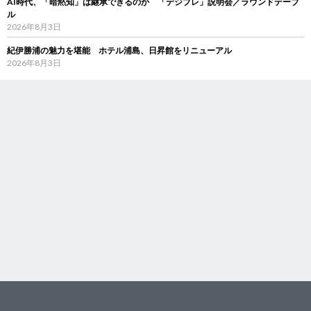
AI時代、「暗黙知」は継承できるのか 「デジブレ」説明会／ラウンドテーブ
ル
2026年8月3日
紀伊勝浦の魅力を堪能 ホテル浦島、日昇館をリニューアル
2026年8月3日