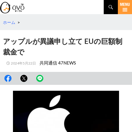
検
索
コ
ン
テ
ホーム
>
ン
ツ
アップルが異議申し立て EUの巨額制
へ
移
裁金で
動
共同通信 47NEWS
2024年5月22日