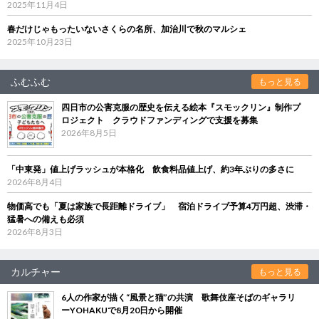
2025年11月4日
春だけじゃもったいないさくらの名所、加治川で秋のマルシェ
2025年10月23日
ふむふむ
もっと見る
四日市の公害克服の歴史を伝える絵本『スモックリン』制作プ
ロジェクト クラウドファンディングで支援を募集
2026年8月5日
「中東発」値上げラッシュが本格化 飲食料品値上げ、約3年ぶりの多さに
2026年8月4日
物価高でも「夏は家族で長距離ドライブ」 宿泊ドライブ予算4万円超、渋滞・
猛暑への備えも必須
2026年8月3日
カルチャー
もっと見る
6人の作家が描く“風景と猫”の共演 歌舞伎座そばのギャラリ
ーYOHAKUで8月20日から開催