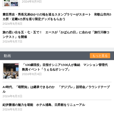
2026年8月9日
豊臣秀吉・秀長兄弟ゆかりの地を巡るスタンプラリーがスタート 和歌山市内5
カ所・近畿6カ所を巡り限定グッズをもらおう
2026年8月8日
旅の思い出を五・七・五で！ エースが「かばんの日」に合わせ「旅行川柳コ
ンテスト」を開催
2026年8月7日
動画
もっと見る
「100歳現役」目指すシニア1500人が集結 マンション管理代
務員イベント「うぇるねすシップ」
2026年8月4日
AI時代、「暗黙知」は継承できるのか 「デジブレ」説明会／ラウンドテーブ
ル
2026年8月3日
紀伊勝浦の魅力を堪能 ホテル浦島、日昇館をリニューアル
2026年8月3日