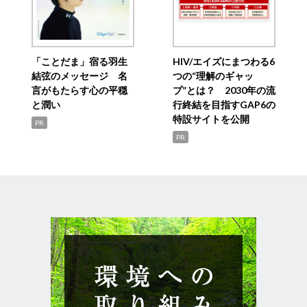
「ことだま」宿る羽生
HIV/エイズにまつわる6
結弦のメッセージ 名
つの“理解のギャッ
言がもたらす心の平穏
プ”とは？ 2030年の流
と潤い
行終結を目指すGAP6の
特設サイトを公開
PR
PR