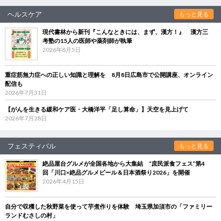
ヘルスケア
もっと見る
現代書林から新刊『こんなときには、まず、漢方！』 漢方三
考塾の15人の医師や薬剤師が執筆
2026年8月5日
重症筋無力症への正しい知識と理解を 8月8日広島市で公開講座、オンライン
配信も
2026年7月31日
【がんを生きる緩和ケア医・大橋洋平「足し算命」】天空を見上げて
2026年7月28日
フェスティバル
もっと見る
絶品屋台グルメが全国各地から大集結 “庶民派食フェス”第4
回「川口×絶品グルメビール＆日本酒祭り2026」を開催
2026年4月15日
自分で収穫した秋野菜を使って芋煮作りを体験 埼玉県加須市の「ファミリー
ランドむさしの村」