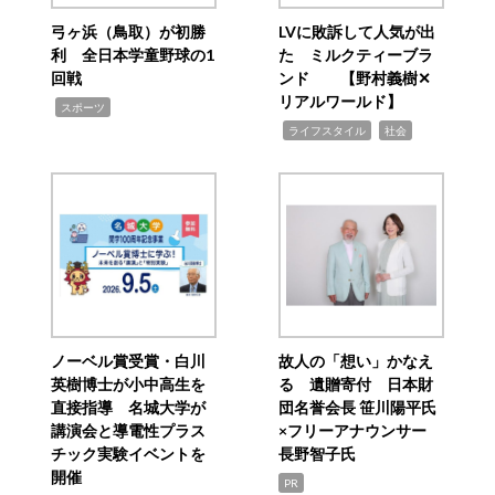
弓ヶ浜（鳥取）が初勝
LVに敗訴して人気が出
利 全日本学童野球の1
た ミルクティーブラ
回戦
ンド 【野村義樹✕
リアルワールド】
,
スポーツ
,
,
ライフスタイル
社会
ノーベル賞受賞・白川
故人の「想い」かなえ
英樹博士が小中高生を
る 遺贈寄付 日本財
直接指導 名城大学が
団名誉会長 笹川陽平氏
講演会と導電性プラス
×フリーアナウンサー
チック実験イベントを
長野智子氏
開催
PR