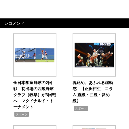
レコメンド
全日本学童野球の2回
魂込め、あふれる躍動
戦 初出場の西陵野球
感 【正田裕生 コラ
クラブ（岐阜）が3回戦
ム 直線・曲線・斜め
へ マクドナルド・ト
線】
ーナメント
,
スポーツ
,
スポーツ