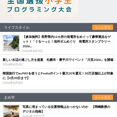
ライフスタイル
もっと見る
【参加無料】長野県内12カ所の発電所をめぐって豪華賞品をゲ
ット！「ぐるーっと！信州ダムめぐり 発電所スタンプラリー
2026」
2026年8月9日
新しい水辺の過ごし方を提案 札幌市・豊平川でイベント「川見2026」を開催
2026年8月9日
韓国旅行でau PAYを使うとPontaポイント最大20％還元！30万店舗以上が対象
に【9月30日まで】
2026年8月8日
まめ学
もっと見る
写真に埋まっている位置情報はおっかないのか 【岡嶋教授の
デジタル指南】
2026年7月22日