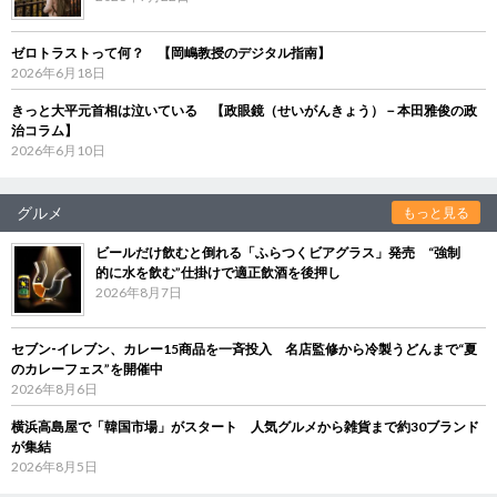
ゼロトラストって何？ 【岡嶋教授のデジタル指南】
2026年6月18日
きっと大平元首相は泣いている 【政眼鏡（せいがんきょう）－本田雅俊の政
治コラム】
2026年6月10日
グルメ
もっと見る
ビールだけ飲むと倒れる「ふらつくビアグラス」発売 “強制
的に水を飲む”仕掛けで適正飲酒を後押し
2026年8月7日
セブン‐イレブン、カレー15商品を一斉投入 名店監修から冷製うどんまで“夏
のカレーフェス”を開催中
2026年8月6日
横浜高島屋で「韓国市場」がスタート 人気グルメから雑貨まで約30ブランド
が集結
2026年8月5日