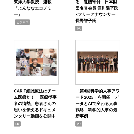
東洋大学教授 連載
る 遺贈寄付 日本財
「よんななエコノミ
団名誉会長 笹川陽平氏
ー」
×フリーアナウンサー
長野智子氏
,
ビジネス
PR
CAR T細胞療法はチー
「第4回科学的人事アワ
ム医療だ！ 医療従事
ード2025」を開催 デ
者の情熱、患者さんの
ータとAIで変わる人事
思いを伝えるドキュメ
戦略 科学的人事の最
ンタリー動画を公開中
新事例
PR
PR