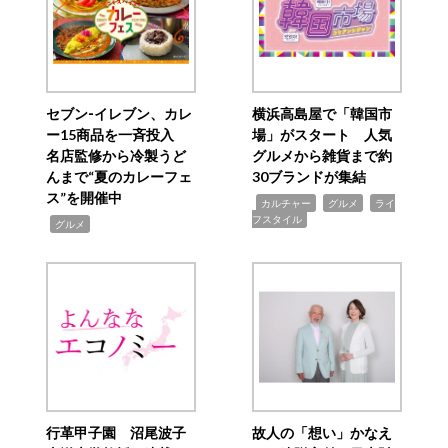
セブン‐イレブン、カレ
横浜高島屋で「韓国市
ー15商品を一斉投入
場」がスタート 人気
名店監修から冷製うど
グルメから雑貨まで約
んまで“夏のカレーフェ
30ブランドが集結
ス”を開催中
,
,
,
カルチャー
グルメ
ライ
フスタイル
,
グルメ
行革甲子園 沼尾波子
故人の「想い」かなえ