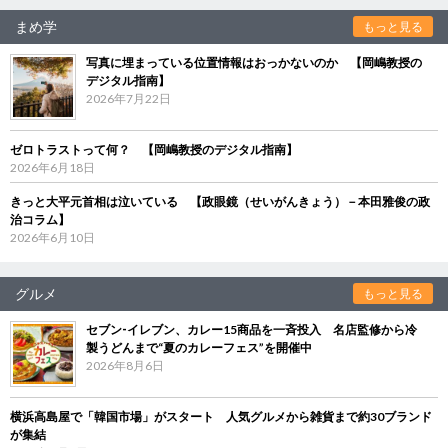
まめ学
もっと見る
写真に埋まっている位置情報はおっかないのか 【岡嶋教授の
デジタル指南】
2026年7月22日
ゼロトラストって何？ 【岡嶋教授のデジタル指南】
2026年6月18日
きっと大平元首相は泣いている 【政眼鏡（せいがんきょう）－本田雅俊の政
治コラム】
2026年6月10日
グルメ
もっと見る
セブン‐イレブン、カレー15商品を一斉投入 名店監修から冷
製うどんまで“夏のカレーフェス”を開催中
2026年8月6日
横浜高島屋で「韓国市場」がスタート 人気グルメから雑貨まで約30ブランド
が集結