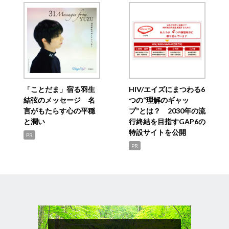
「ことだま」宿る羽生
HIV/エイズにまつわる6
結弦のメッセージ 名
つの“理解のギャッ
言がもたらす心の平穏
プ”とは？ 2030年の流
と潤い
行終結を目指すGAP6の
特設サイトを公開
PR
PR