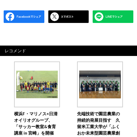
レコメンド
横浜F・マリノス×日清
先端技術で園芸農業の
オイリオグループ、
持続的発展目指す 久
「サッカー教室&食育
留米工業大学が「ふく
講座 in 宮崎」を開催
おか未来型園芸農業創