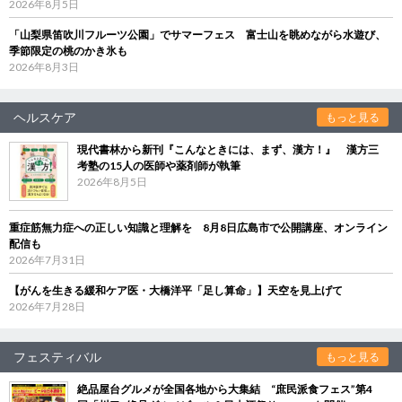
2026年8月5日
「山梨県笛吹川フルーツ公園」でサマーフェス 富士山を眺めながら水遊び、
季節限定の桃のかき氷も
2026年8月3日
ヘルスケア
もっと見る
現代書林から新刊『こんなときには、まず、漢方！』 漢方三
考塾の15人の医師や薬剤師が執筆
2026年8月5日
重症筋無力症への正しい知識と理解を 8月8日広島市で公開講座、オンライン
配信も
2026年7月31日
【がんを生きる緩和ケア医・大橋洋平「足し算命」】天空を見上げて
2026年7月28日
フェスティバル
もっと見る
絶品屋台グルメが全国各地から大集結 “庶民派食フェス”第4