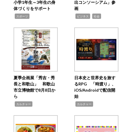
小学1年生～3年生の身
出コンソーシアム」参
体づくりをサポート
画
,
,
,
スポーツ
ビジネス
社会
夏季企画展「秀吉・秀
日本史と世界史を旅す
長と和歌山」 和歌山
るRPG 「時渡り」、
市立博物館で8月8日か
iOS/Androidで配信開
ら
始
,
,
カルチャー
カルチャー