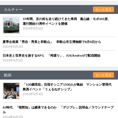
カルチャー
もっと見る
55年間、京の街を走り続けてきた車両 嵐山線・モボ301形、
運行開始55周年イベントを開催
2026年8月6日
夏季企画展「秀吉・秀長と和歌山」 和歌山市立博物館で8月8日から
2026年8月6日
日本史と世界史を旅するRPG 「時渡り」、iOS/Androidで配信開始
2026年8月6日
動画
もっと見る
「100歳現役」目指すシニア1500人が集結 マンション管理代
務員イベント「うぇるねすシップ」
2026年8月4日
AI時代、「暗黙知」は継承できるのか 「デジブレ」説明会／ラウンドテーブ
ル
2026年8月3日