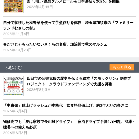
回「川口×絶品グルメビール＆日本酒祭り2026」を開催
2026年4月15日
自分で収穫した秋野菜を使って芋煮作りを体験 埼玉県加須市の「ファミリー
ランドむさしの村」
2025年11月4日
春だけじゃもったいないさくらの名所、加治川で秋のマルシェ
2025年10月23日
ふむふむ
もっと見る
四日市の公害克服の歴史を伝える絵本『スモックリン』制作プ
ロジェクト クラウドファンディングで支援を募集
2026年8月5日
「中東発」値上げラッシュが本格化 飲食料品値上げ、約3年ぶりの多さに
2026年8月4日
物価高でも「夏は家族で長距離ドライブ」 宿泊ドライブ予算4万円超、渋滞・
猛暑への備えも必須
2026年8月3日