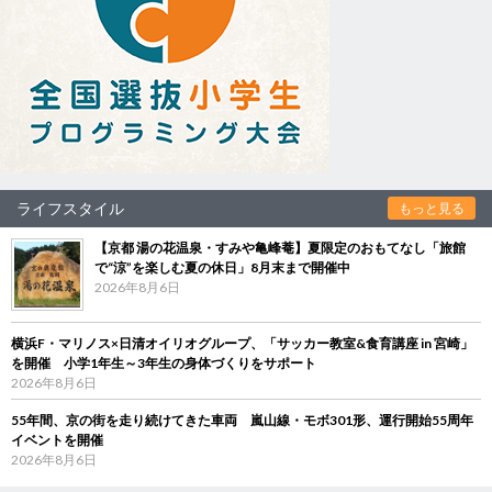
ライフスタイル
もっと見る
【京都 湯の花温泉・すみや亀峰菴】夏限定のおもてなし「旅館
で“涼”を楽しむ夏の休日」8月末まで開催中
2026年8月6日
横浜F・マリノス×日清オイリオグループ、「サッカー教室&食育講座 in 宮崎」
を開催 小学1年生～3年生の身体づくりをサポート
2026年8月6日
55年間、京の街を走り続けてきた車両 嵐山線・モボ301形、運行開始55周年
イベントを開催
2026年8月6日