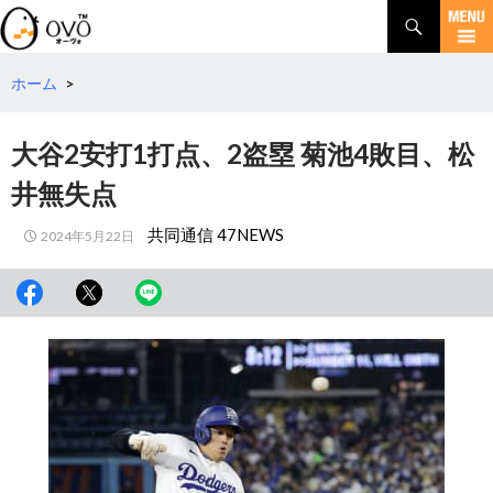
検
索
コ
ン
テ
ホーム
>
ン
ツ
大谷2安打1打点、2盗塁 菊池4敗目、松
へ
移
井無失点
動
共同通信 47NEWS
2024年5月22日