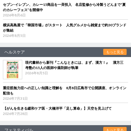
セブン‐イレブン、カレー15商品を一斉投入 名店監修から冷製うどんまで“夏
のカレーフェス”を開催中
2026年8月6日
横浜高島屋で「韓国市場」がスタート 人気グルメから雑貨まで約30ブランド
が集結
2026年8月5日
ヘルスケア
もっと見る
現代書林から新刊『こんなときには、まず、漢方！』 漢方三
考塾の15人の医師や薬剤師が執筆
2026年8月5日
重症筋無力症への正しい知識と理解を 8月8日広島市で公開講座、オンライン
配信も
2026年7月31日
【がんを生きる緩和ケア医・大橋洋平「足し算命」】天空を見上げて
2026年7月28日
フェスティバル
もっと見る