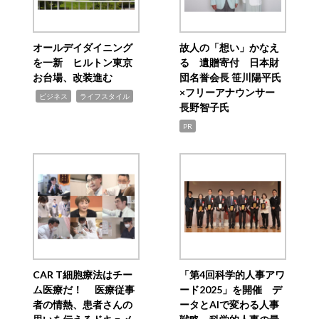
オールデイダイニング
故人の「想い」かなえ
を一新 ヒルトン東京
る 遺贈寄付 日本財
お台場、改装進む
団名誉会長 笹川陽平氏
×フリーアナウンサー
,
,
ビジネス
ライフスタイル
長野智子氏
PR
CAR T細胞療法はチー
「第4回科学的人事アワ
ム医療だ！ 医療従事
ード2025」を開催 デ
者の情熱、患者さんの
ータとAIで変わる人事