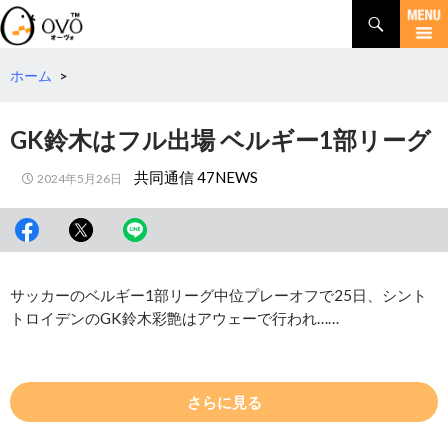
検
索
コ
ン
テ
ホーム
>
ン
ツ
GK鈴木はフル出場 ベルギー1部リーグ
へ
移
共同通信 47NEWS
2024年5月26日
動
サッカーのベルギー1部リーグ中位プレーオフで25日、シント
トロイデンのGK鈴木彩艶はアウェーで行われ……
さらに見る