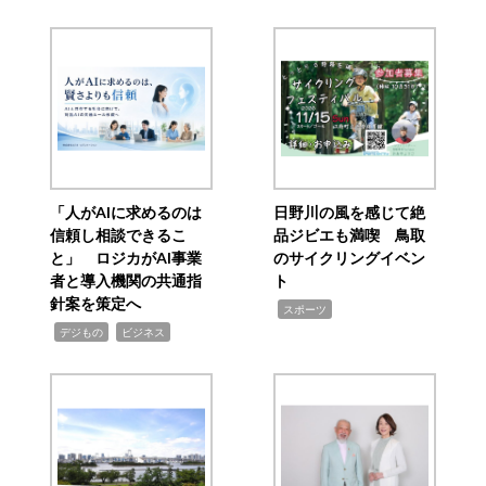
「人がAIに求めるのは
日野川の風を感じて絶
信頼し相談できるこ
品ジビエも満喫 鳥取
と」 ロジカがAI事業
のサイクリングイベン
者と導入機関の共通指
ト
針案を策定へ
,
スポーツ
,
,
デジもの
ビジネス