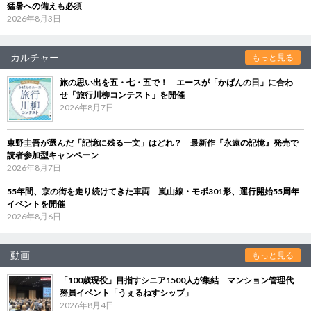
猛暑への備えも必須
2026年8月3日
カルチャー
もっと見る
旅の思い出を五・七・五で！ エースが「かばんの日」に合わ
せ「旅行川柳コンテスト」を開催
2026年8月7日
東野圭吾が選んだ「記憶に残る一文」はどれ？ 最新作『永遠の記憶』発売で
読者参加型キャンペーン
2026年8月7日
55年間、京の街を走り続けてきた車両 嵐山線・モボ301形、運行開始55周年
イベントを開催
2026年8月6日
動画
もっと見る
「100歳現役」目指すシニア1500人が集結 マンション管理代
務員イベント「うぇるねすシップ」
2026年8月4日