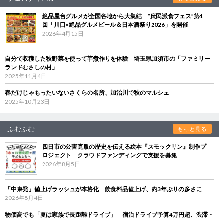
絶品屋台グルメが全国各地から大集結 “庶民派食フェス”第4
回「川口×絶品グルメビール＆日本酒祭り2026」を開催
2026年4月15日
自分で収穫した秋野菜を使って芋煮作りを体験 埼玉県加須市の「ファミリー
ランドむさしの村」
2025年11月4日
春だけじゃもったいないさくらの名所、加治川で秋のマルシェ
2025年10月23日
ふむふむ
もっと見る
四日市の公害克服の歴史を伝える絵本『スモックリン』制作プ
ロジェクト クラウドファンディングで支援を募集
2026年8月5日
「中東発」値上げラッシュが本格化 飲食料品値上げ、約3年ぶりの多さに
2026年8月4日
物価高でも「夏は家族で長距離ドライブ」 宿泊ドライブ予算4万円超、渋滞・