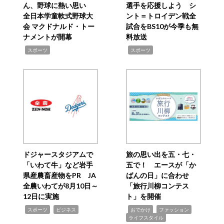
ん、野球に熱い思い
選手を応援しよう シ
全日本学童軟式野球大
ント＝トロイデン戦全
会 マクドナルド・トー
試合をBS10が今季も無
ナメントが開幕
料放送
,
,
スポーツ
スポーツ
ドジャースタジアムで
旅の思い出を五・七・
「いわて牛」など岩手
五で！ エースが「か
県産農畜産物をPR JA
ばんの日」に合わせ
全農いわてが8月10日～
「旅行川柳コンテス
12日に実施
ト」を開催
,
,
,
,
,
スポーツ
ビジネス
おでかけ
ファッション
ライフスタイル