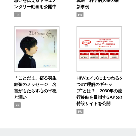
思いを伝えるドキュメ
戦略 科学的人事の最
ンタリー動画を公開中
新事例
PR
PR
「ことだま」宿る羽生
HIV/エイズにまつわる6
結弦のメッセージ 名
つの“理解のギャッ
言がもたらす心の平穏
プ”とは？ 2030年の流
と潤い
行終結を目指すGAP6の
特設サイトを公開
PR
PR