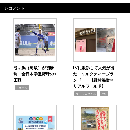
レコメンド
弓ヶ浜（鳥取）が初勝
LVに敗訴して人気が出
利 全日本学童野球の1
た ミルクティーブラ
回戦
ンド 【野村義樹✕
リアルワールド】
,
スポーツ
,
,
ライフスタイル
社会