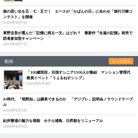
旅の思い出を五・七・五で！ エースが「かばんの日」に合わせ「旅行川柳コ
ンテスト」を開催
2026年8月7日
東野圭吾が選んだ「記憶に残る一文」はどれ？ 最新作『永遠の記憶』発売で
読者参加型キャンペーン
2026年8月7日
動画
もっと見る
「100歳現役」目指すシニア1500人が集結 マンション管理代
務員イベント「うぇるねすシップ」
2026年8月4日
AI時代、「暗黙知」は継承できるのか 「デジブレ」説明会／ラウンドテーブ
ル
2026年8月3日
紀伊勝浦の魅力を堪能 ホテル浦島、日昇館をリニューアル
2026年8月3日