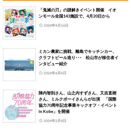
「鬼滅の刃」の謎解きイベント開催 イオ
ンモール全国143施設で、4月20日から
2024年4月16日
ミカン農家に挑戦、離島でキッチンカー、
クラフトビール造り･･･ 松山市が移住者イ
ンタビュー紹介
2024年6月4日
陣内智則さん、山之内すずさん、又吉直樹
さん、ミルクボーイさんらが出演 「国際
協力70周年記念事業キックオフ・イベント
in Kobe」を開催
2024年2月8日