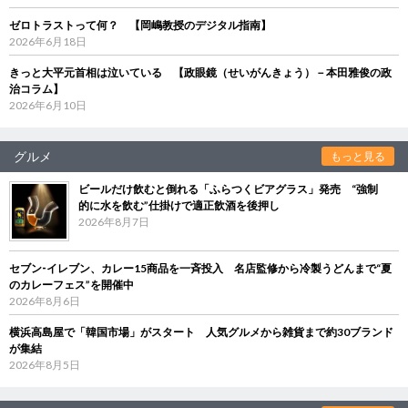
ゼロトラストって何？ 【岡嶋教授のデジタル指南】
2026年6月18日
きっと大平元首相は泣いている 【政眼鏡（せいがんきょう）－本田雅俊の政
治コラム】
2026年6月10日
グルメ
もっと見る
ビールだけ飲むと倒れる「ふらつくビアグラス」発売 “強制
的に水を飲む”仕掛けで適正飲酒を後押し
2026年8月7日
セブン‐イレブン、カレー15商品を一斉投入 名店監修から冷製うどんまで“夏
のカレーフェス”を開催中
2026年8月6日
横浜高島屋で「韓国市場」がスタート 人気グルメから雑貨まで約30ブランド
が集結
2026年8月5日