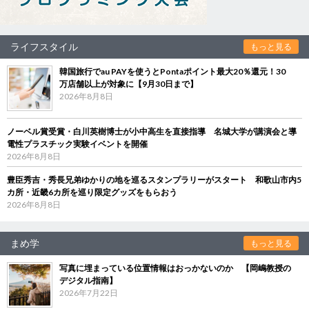
ライフスタイル
もっと見る
韓国旅行でau PAYを使うとPontaポイント最大20％還元！30
万店舗以上が対象に【9月30日まで】
2026年8月8日
ノーベル賞受賞・白川英樹博士が小中高生を直接指導 名城大学が講演会と導
電性プラスチック実験イベントを開催
2026年8月8日
豊臣秀吉・秀長兄弟ゆかりの地を巡るスタンプラリーがスタート 和歌山市内5
カ所・近畿6カ所を巡り限定グッズをもらおう
2026年8月8日
まめ学
もっと見る
写真に埋まっている位置情報はおっかないのか 【岡嶋教授の
デジタル指南】
2026年7月22日