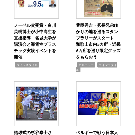
ノーベル賞受賞・白川
豊臣秀吉・秀長兄弟ゆ
英樹博士が小中高生を
かりの地を巡るスタン
直接指導 名城大学が
プラリーがスタート
講演会と導電性プラス
和歌山市内5カ所・近畿
チック実験イベントを
6カ所を巡り限定グッズ
開催
をもらおう
,
,
,
ライフスタイル
カルチャー
ライフスタイ
ル
始球式の杉谷拳士さ
ベルギーで戦う日本人