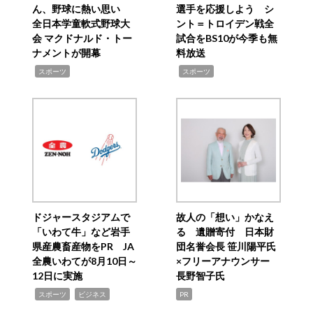
ん、野球に熱い思い
選手を応援しよう シ
全日本学童軟式野球大
ント＝トロイデン戦全
会 マクドナルド・トー
試合をBS10が今季も無
ナメントが開幕
料放送
,
,
スポーツ
スポーツ
ドジャースタジアムで
故人の「想い」かなえ
「いわて牛」など岩手
る 遺贈寄付 日本財
県産農畜産物をPR JA
団名誉会長 笹川陽平氏
全農いわてが8月10日～
×フリーアナウンサー
12日に実施
長野智子氏
,
,
スポーツ
ビジネス
PR