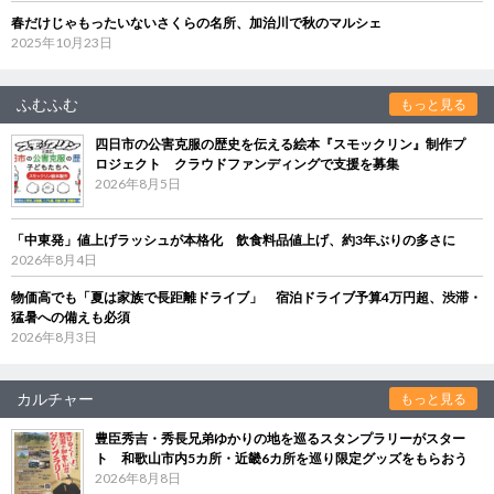
春だけじゃもったいないさくらの名所、加治川で秋のマルシェ
2025年10月23日
ふむふむ
もっと見る
四日市の公害克服の歴史を伝える絵本『スモックリン』制作プ
ロジェクト クラウドファンディングで支援を募集
2026年8月5日
「中東発」値上げラッシュが本格化 飲食料品値上げ、約3年ぶりの多さに
2026年8月4日
物価高でも「夏は家族で長距離ドライブ」 宿泊ドライブ予算4万円超、渋滞・
猛暑への備えも必須
2026年8月3日
カルチャー
もっと見る
豊臣秀吉・秀長兄弟ゆかりの地を巡るスタンプラリーがスター
ト 和歌山市内5カ所・近畿6カ所を巡り限定グッズをもらおう
2026年8月8日