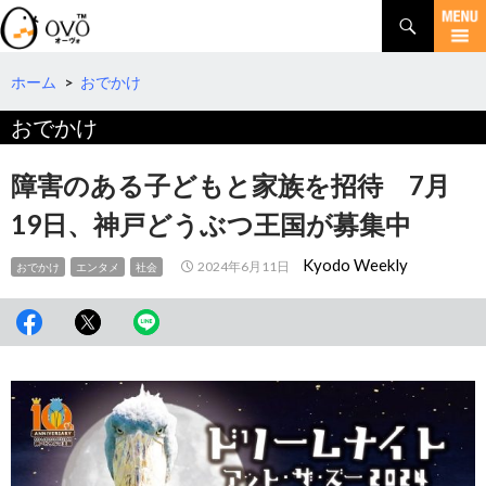
検
索
コ
ン
テ
ホーム
>
おでかけ
ン
おでかけ
ツ
へ
移
障害のある子どもと家族を招待 7月
動
19日、神戸どうぶつ王国が募集中
Kyodo Weekly
2024年6月11日
おでかけ
エンタメ
社会