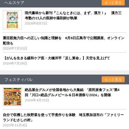
ヘルスケア
もっと見る
現代書林から新刊『こんなときには、まず、漢方！』 漢方三
考塾の15人の医師や薬剤師が執筆
2026年8月5日
重症筋無力症への正しい知識と理解を 8月8日広島市で公開講座、オンライン
配信も
2026年7月31日
【がんを生きる緩和ケア医・大橋洋平「足し算命」】天空を見上げて
2026年7月28日
フェスティバル
もっと見る
絶品屋台グルメが全国各地から大集結 “庶民派食フェス”第4
回「川口×絶品グルメビール＆日本酒祭り2026」を開催
2026年4月15日
自分で収穫した秋野菜を使って芋煮作りを体験 埼玉県加須市の「ファミリー
ランドむさしの村」
2025年11月4日