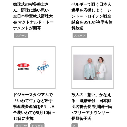
始球式の杉谷拳士さ
ベルギーで戦う日本人
ん、野球に熱い思い
選手を応援しよう シ
全日本学童軟式野球大
ント＝トロイデン戦全
会 マクドナルド・トー
試合をBS10が今季も無
ナメントが開幕
料放送
,
,
スポーツ
スポーツ
ドジャースタジアムで
故人の「想い」かなえ
「いわて牛」など岩手
る 遺贈寄付 日本財
県産農畜産物をPR JA
団名誉会長 笹川陽平氏
全農いわてが8月10日～
×フリーアナウンサー
12日に実施
長野智子氏
,
,
スポーツ
ビジネス
PR