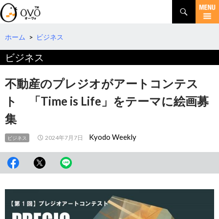
検
索
コ
ン
テ
ホーム
>
ビジネス
ン
ビジネス
ツ
へ
移
不動産のプレジオがアートコンテス
動
ト 「Time is Life」をテーマに絵画募
集
Kyodo Weekly
2024年7月7日
ビジネス