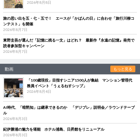
2026年8月8日
旅の思い出を五・七・五で！ エースが「かばんの日」に合わせ「旅行川柳コ
ンテスト」を開催
2026年8月7日
東野圭吾が選んだ「記憶に残る一文」はどれ？ 最新作『永遠の記憶』発売で
読者参加型キャンペーン
2026年8月7日
動画
もっと見る
「100歳現役」目指すシニア1500人が集結 マンション管理代
務員イベント「うぇるねすシップ」
2026年8月4日
AI時代、「暗黙知」は継承できるのか 「デジブレ」説明会／ラウンドテーブ
ル
2026年8月3日
紀伊勝浦の魅力を堪能 ホテル浦島、日昇館をリニューアル
2026年8月3日