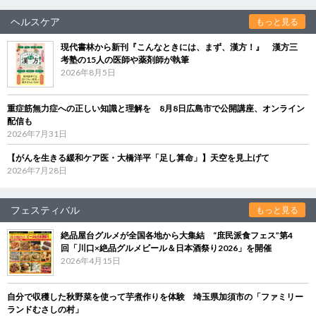
ヘルスケア
もっと見る
現代書林から新刊『こんなときには、まず、漢方！』 漢方三
考塾の15人の医師や薬剤師が執筆
2026年8月5日
重症筋無力症への正しい知識と理解を 8月8日広島市で公開講座、オンライン
配信も
2026年7月31日
【がんを生きる緩和ケア医・大橋洋平「足し算命」】天空を見上げて
2026年7月28日
フェスティバル
もっと見る
絶品屋台グルメが全国各地から大集結 “庶民派食フェス”第4
回「川口×絶品グルメビール＆日本酒祭り2026」を開催
2026年4月15日
自分で収穫した秋野菜を使って芋煮作りを体験 埼玉県加須市の「ファミリー
ランドむさしの村」