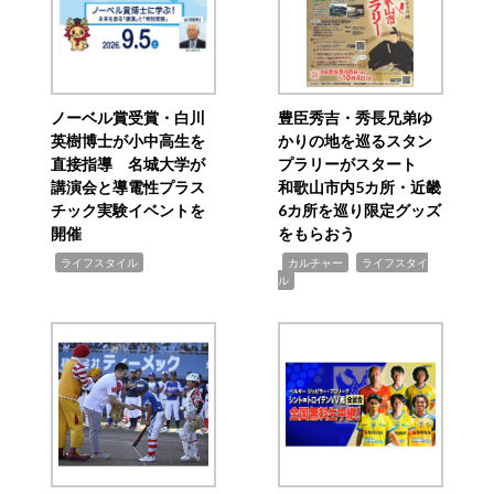
ノーベル賞受賞・白川
豊臣秀吉・秀長兄弟ゆ
英樹博士が小中高生を
かりの地を巡るスタン
直接指導 名城大学が
プラリーがスタート
講演会と導電性プラス
和歌山市内5カ所・近畿
チック実験イベントを
6カ所を巡り限定グッズ
開催
をもらおう
,
,
,
ライフスタイル
カルチャー
ライフスタイ
ル