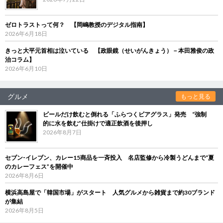
ゼロトラストって何？ 【岡嶋教授のデジタル指南】
2026年6月18日
きっと大平元首相は泣いている 【政眼鏡（せいがんきょう）－本田雅俊の政
治コラム】
2026年6月10日
グルメ
もっと見る
ビールだけ飲むと倒れる「ふらつくビアグラス」発売 “強制
的に水を飲む”仕掛けで適正飲酒を後押し
2026年8月7日
セブン‐イレブン、カレー15商品を一斉投入 名店監修から冷製うどんまで“夏
のカレーフェス”を開催中
2026年8月6日
横浜高島屋で「韓国市場」がスタート 人気グルメから雑貨まで約30ブランド
が集結
2026年8月5日