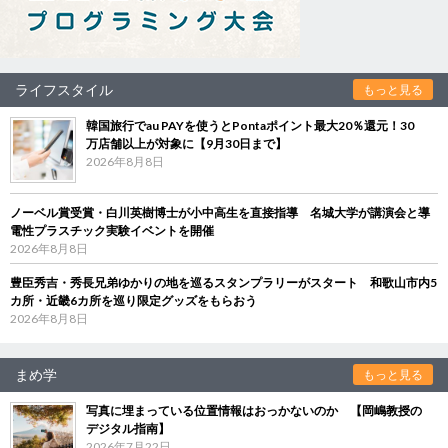
ライフスタイル
もっと見る
韓国旅行でau PAYを使うとPontaポイント最大20％還元！30
万店舗以上が対象に【9月30日まで】
2026年8月8日
ノーベル賞受賞・白川英樹博士が小中高生を直接指導 名城大学が講演会と導
電性プラスチック実験イベントを開催
2026年8月8日
豊臣秀吉・秀長兄弟ゆかりの地を巡るスタンプラリーがスタート 和歌山市内5
カ所・近畿6カ所を巡り限定グッズをもらおう
2026年8月8日
まめ学
もっと見る
写真に埋まっている位置情報はおっかないのか 【岡嶋教授の
デジタル指南】
2026年7月22日