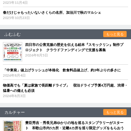
2025年11月4日
春だけじゃもったいないさくらの名所、加治川で秋のマルシェ
2025年10月23日
ふむふむ
もっと見る
四日市の公害克服の歴史を伝える絵本『スモックリン』制作プ
ロジェクト クラウドファンディングで支援を募集
2026年8月5日
「中東発」値上げラッシュが本格化 飲食料品値上げ、約3年ぶりの多さに
2026年8月4日
物価高でも「夏は家族で長距離ドライブ」 宿泊ドライブ予算4万円超、渋滞・
猛暑への備えも必須
2026年8月3日
カルチャー
もっと見る
豊臣秀吉・秀長兄弟ゆかりの地を巡るスタンプラリーがスター
ト 和歌山市内5カ所・近畿6カ所を巡り限定グッズをもらおう