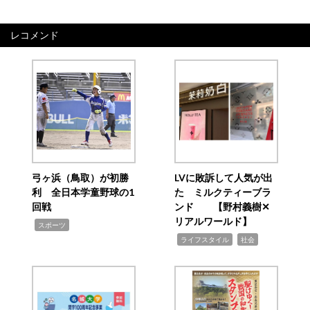
レコメンド
弓ヶ浜（鳥取）が初勝
LVに敗訴して人気が出
利 全日本学童野球の1
た ミルクティーブラ
回戦
ンド 【野村義樹✕
リアルワールド】
,
スポーツ
,
,
ライフスタイル
社会