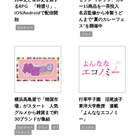
るRPG 「時渡り」、
ー15商品を一斉投入
iOS/Androidで配信開
名店監修から冷製うど
始
んまで“夏のカレーフェ
ス”を開催中
,
カルチャー
,
グルメ
横浜高島屋で「韓国市
行革甲子園 沼尾波子
場」がスタート 人気
東洋大学教授 連載
グルメから雑貨まで約
「よんななエコノミ
30ブランドが集結
ー」
,
,
,
,
カルチャー
グルメ
ライ
ビジネス
フスタイル