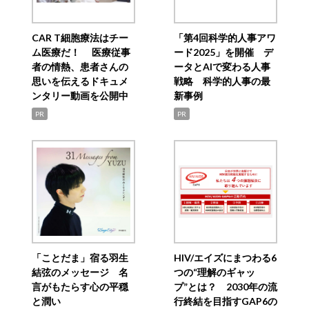
CAR T細胞療法はチー
「第4回科学的人事アワ
ム医療だ！ 医療従事
ード2025」を開催 デ
者の情熱、患者さんの
ータとAIで変わる人事
思いを伝えるドキュメ
戦略 科学的人事の最
ンタリー動画を公開中
新事例
PR
PR
「ことだま」宿る羽生
HIV/エイズにまつわる6
結弦のメッセージ 名
つの“理解のギャッ
言がもたらす心の平穏
プ”とは？ 2030年の流
と潤い
行終結を目指すGAP6の