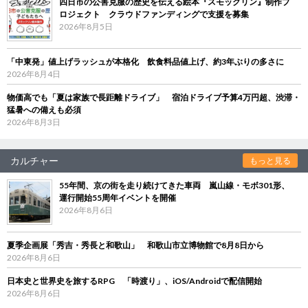
四日市の公害克服の歴史を伝える絵本『スモックリン』制作プ
ロジェクト クラウドファンディングで支援を募集
2026年8月5日
「中東発」値上げラッシュが本格化 飲食料品値上げ、約3年ぶりの多さに
2026年8月4日
物価高でも「夏は家族で長距離ドライブ」 宿泊ドライブ予算4万円超、渋滞・
猛暑への備えも必須
2026年8月3日
カルチャー
もっと見る
55年間、京の街を走り続けてきた車両 嵐山線・モボ301形、
運行開始55周年イベントを開催
2026年8月6日
夏季企画展「秀吉・秀長と和歌山」 和歌山市立博物館で8月8日から
2026年8月6日
日本史と世界史を旅するRPG 「時渡り」、iOS/Androidで配信開始
2026年8月6日