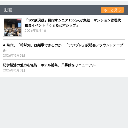
動画
もっと見る
「100歳現役」目指すシニア1500人が集結 マンション管理代
務員イベント「うぇるねすシップ」
2026年8月4日
AI時代、「暗黙知」は継承できるのか 「デジブレ」説明会／ラウンドテーブ
ル
2026年8月3日
紀伊勝浦の魅力を堪能 ホテル浦島、日昇館をリニューアル
2026年8月3日