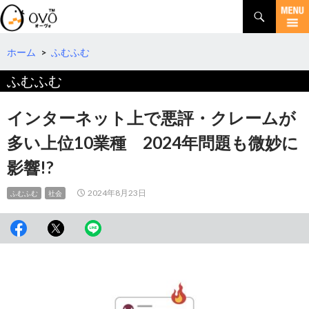
検
索
コ
ン
テ
ホーム
>
ふむふむ
ン
ふむふむ
ツ
へ
移
インターネット上で悪評・クレームが
動
多い上位10業種 2024年問題も微妙に
影響!?
2024年8月23日
ふむふむ
社会