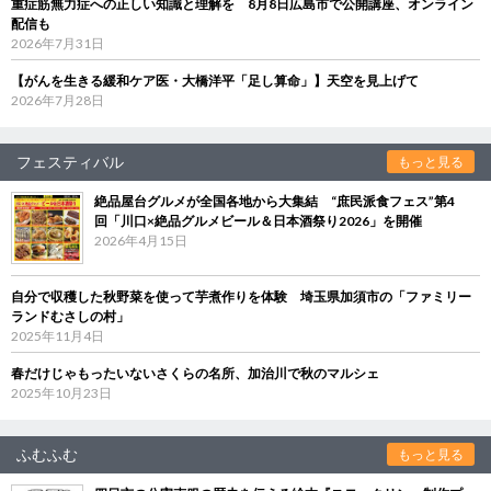
重症筋無力症への正しい知識と理解を 8月8日広島市で公開講座、オンライン
配信も
2026年7月31日
【がんを生きる緩和ケア医・大橋洋平「足し算命」】天空を見上げて
2026年7月28日
フェスティバル
もっと見る
絶品屋台グルメが全国各地から大集結 “庶民派食フェス”第4
回「川口×絶品グルメビール＆日本酒祭り2026」を開催
2026年4月15日
自分で収穫した秋野菜を使って芋煮作りを体験 埼玉県加須市の「ファミリー
ランドむさしの村」
2025年11月4日
春だけじゃもったいないさくらの名所、加治川で秋のマルシェ
2025年10月23日
ふむふむ
もっと見る