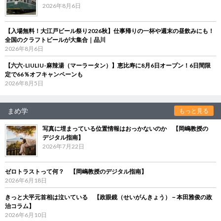
2026年8月6日
【入場無料！大江戸ビール祭り2026秋】仕事帰りの一杯や週末の昼飲みにも！
全国のクラフトビールが大集合｜品川
2026年8月6日
【六六-LIULIU-麻辣湯（マーラータン）】恵比寿に8月6日オープン！6日間限
定で66％オフキャンペーンも
2026年8月5日
まめ学
もっと見る
写真に埋まっている位置情報はおっかないのか 【岡嶋教授の
デジタル指南】
2026年7月22日
ゼロトラストって何？ 【岡嶋教授のデジタル指南】
2026年6月18日
きっと大平元首相は泣いている 【政眼鏡（せいがんきょう）－本田雅俊の政
治コラム】
2026年6月10日