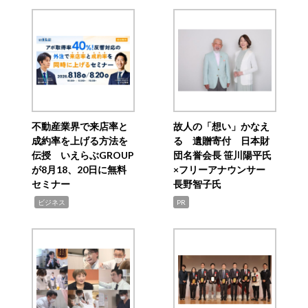
不動産業界で来店率と
故人の「想い」かなえ
成約率を上げる方法を
る 遺贈寄付 日本財
伝授 いえらぶGROUP
団名誉会長 笹川陽平氏
が8月18、20日に無料
×フリーアナウンサー
セミナー
長野智子氏
,
ビジネス
PR