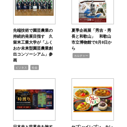
先端技術で園芸農業の
夏季企画展「秀吉・秀
持続的発展目指す 久
長と和歌山」 和歌山
留米工業大学が「ふく
市立博物館で8月8日か
おか未来型園芸農業創
ら
出コンソーシアム」参
,
カルチャー
画
,
,
ビジネス
社会
日本史と世界史を旅す
セブン‐イレブン、カレ