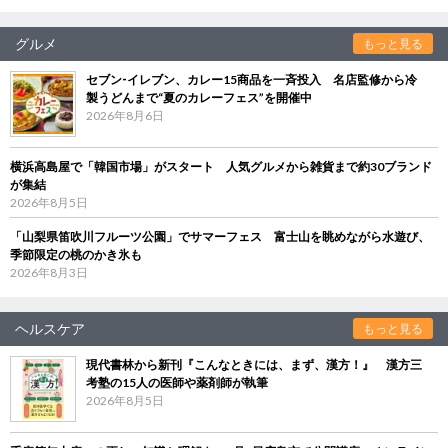
グルメ
もっと見る
セブン‐イレブン、カレー15商品を一斉投入 名店監修から冷
製うどんまで“夏のカレーフェス”を開催中
2026年8月6日
横浜高島屋で「韓国市場」がスタート 人気グルメから雑貨まで約30ブランド
が集結
2026年8月5日
「山梨県笛吹川フルーツ公園」でサマーフェス 富士山を眺めながら水遊び、
季節限定の桃のかき氷も
2026年8月3日
ヘルスケア
もっと見る
現代書林から新刊『こんなときには、まず、漢方！』 漢方三
考塾の15人の医師や薬剤師が執筆
2026年8月5日