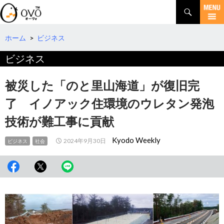
検
索
コ
ン
テ
ホーム
>
ビジネス
ン
ビジネス
ツ
へ
移
被災した「のと里山海道」が復旧完
動
了 イノアック住環境のウレタン発泡
技術が難工事に貢献
Kyodo Weekly
2024年9月30日
ビジネス
社会