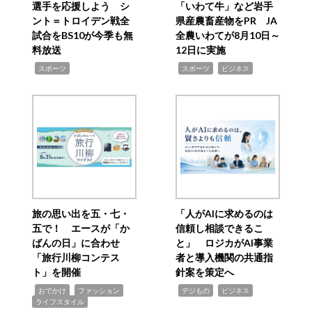
選手を応援しよう シ
「いわて牛」など岩手
ント＝トロイデン戦全
県産農畜産物をPR JA
試合をBS10が今季も無
全農いわてが8月10日～
料放送
12日に実施
,
,
,
スポーツ
スポーツ
ビジネス
旅の思い出を五・七・
「人がAIに求めるのは
五で！ エースが「か
信頼し相談できるこ
ばんの日」に合わせ
と」 ロジカがAI事業
「旅行川柳コンテス
者と導入機関の共通指
ト」を開催
針案を策定へ
,
,
,
,
,
おでかけ
ファッション
デジもの
ビジネス
ライフスタイル