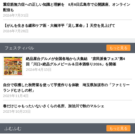
重症筋無力症への正しい知識と理解を 8月8日広島市で公開講座、オンライン
配信も
2026年7月31日
【がんを生きる緩和ケア医・大橋洋平「足し算命」】天空を見上げて
2026年7月28日
フェスティバル
もっと見る
絶品屋台グルメが全国各地から大集結 “庶民派食フェス”第4
回「川口×絶品グルメビール＆日本酒祭り2026」を開催
2026年4月15日
自分で収穫した秋野菜を使って芋煮作りを体験 埼玉県加須市の「ファミリー
ランドむさしの村」
2025年11月4日
春だけじゃもったいないさくらの名所、加治川で秋のマルシェ
2025年10月23日
ふむふむ
もっと見る