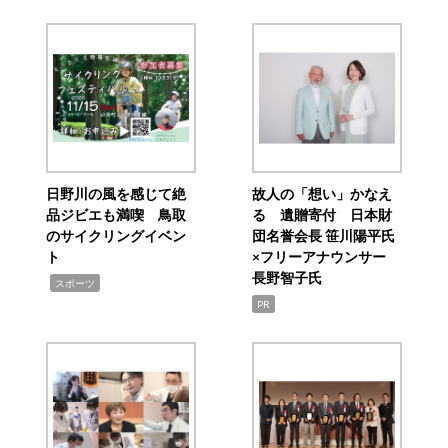
日野川の風を感じて絶
故人の「想い」かなえ
品ジビエも満喫 鳥取
る 遺贈寄付 日本財
のサイクリングイベン
団名誉会長 笹川陽平氏
ト
×フリーアナウンサー
長野智子氏
,
スポーツ
PR