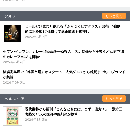
グルメ
もっと見る
ビールだけ飲むと倒れる「ふらつくビアグラス」発売 “強制
的に水を飲む”仕掛けで適正飲酒を後押し
2026年8月7日
セブン‐イレブン、カレー15商品を一斉投入 名店監修から冷製うどんまで“夏
のカレーフェス”を開催中
2026年8月6日
横浜高島屋で「韓国市場」がスタート 人気グルメから雑貨まで約30ブランド
が集結
2026年8月5日
ヘルスケア
もっと見る
現代書林から新刊『こんなときには、まず、漢方！』 漢方三
考塾の15人の医師や薬剤師が執筆
2026年8月5日