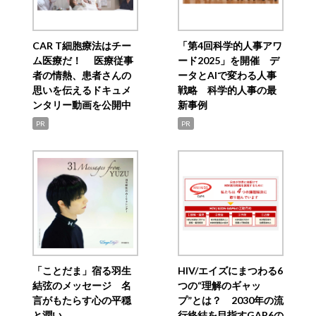
CAR T細胞療法はチー
「第4回科学的人事アワ
ム医療だ！ 医療従事
ード2025」を開催 デ
者の情熱、患者さんの
ータとAIで変わる人事
思いを伝えるドキュメ
戦略 科学的人事の最
ンタリー動画を公開中
新事例
PR
PR
「ことだま」宿る羽生
HIV/エイズにまつわる6
結弦のメッセージ 名
つの“理解のギャッ
言がもたらす心の平穏
プ”とは？ 2030年の流
と潤い
行終結を目指すGAP6の