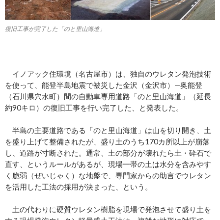
復旧工事が完了した「のと里山海道」
イノアック住環境（名古屋市）は、独自のウレタン発泡技術
を使って、能登半島地震で被災した金沢（金沢市）―奥能登
（石川県穴水町）間の自動車専用道路「のと里山海道」（延長
約90キロ）の復旧工事を行い完了した、と発表した。
半島の主要道路である「のと里山海道」は山を切り開き、土
を盛り上げて整備されたが、盛り土のうち170カ所以上が崩落
し、道路が寸断された。通常、土の部分が壊れたら土・砕石で
直す、というルールがあるが、現場一帯の土は水分を含みやす
く脆弱（ぜいじゃく）な地盤で、専門家からの助言でウレタン
を活用した工法の採用が決まった、という。
土の代わりに硬質ウレタン樹脂を現場で発泡させて盛り土を