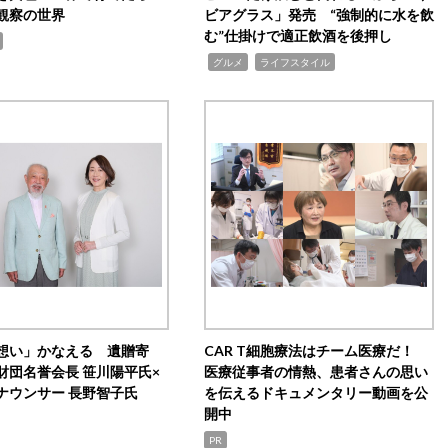
観察の世界
ビアグラス」発売 “強制的に水を飲
む”仕掛けで適正飲酒を後押し
,
,
グルメ
ライフスタイル
想い」かなえる 遺贈寄
CAR T細胞療法はチーム医療だ！
財団名誉会長 笹川陽平氏×
医療従事者の情熱、患者さんの思い
ナウンサー 長野智子氏
を伝えるドキュメンタリー動画を公
開中
PR