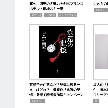
充へ 四季の各魅力を創出プリンス
いきもの
ホテル・苗場スキー場
,
カルチャー
,
,
,
おでかけ
ビジネス
ライフスタイル
東野圭吾が選んだ「記憶に残る一
故人の「
文」はどれ？ 最新作『永遠の記
付 日本
憶』発売で読者参加型キャンペーン
フリーア
,
カルチャー
PR