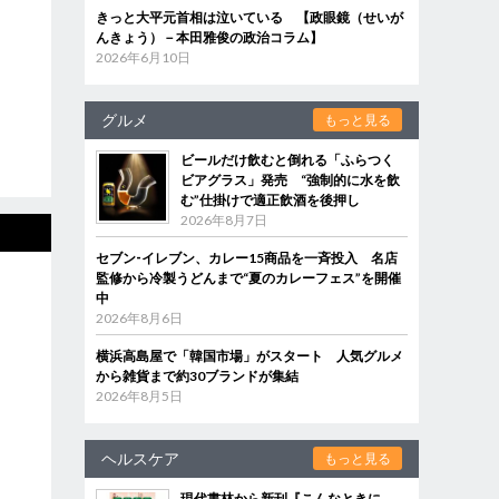
きっと大平元首相は泣いている 【政眼鏡（せいが
んきょう）－本田雅俊の政治コラム】
2026年6月10日
グルメ
もっと見る
ビールだけ飲むと倒れる「ふらつく
ビアグラス」発売 “強制的に水を飲
む”仕掛けで適正飲酒を後押し
2026年8月7日
セブン‐イレブン、カレー15商品を一斉投入 名店
監修から冷製うどんまで“夏のカレーフェス”を開催
中
2026年8月6日
横浜高島屋で「韓国市場」がスタート 人気グルメ
から雑貨まで約30ブランドが集結
2026年8月5日
ヘルスケア
もっと見る
現代書林から新刊『こんなときに