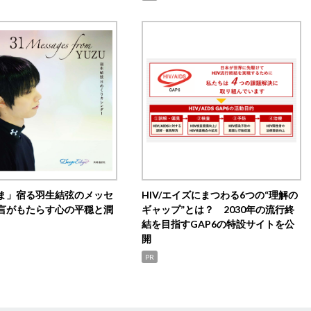
ま」宿る羽生結弦のメッセ
HIV/エイズにまつわる6つの“理解の
言がもたらす心の平穏と潤
ギャップ”とは？ 2030年の流行終
結を目指すGAP6の特設サイトを公
開
PR