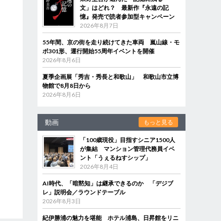
文」はどれ？ 最新作『永遠の記
憶』発売で読者参加型キャンペーン
2026年8月7日
55年間、京の街を走り続けてきた車両 嵐山線・モ
ボ301形、運行開始55周年イベントを開催
2026年8月6日
夏季企画展「秀吉・秀長と和歌山」 和歌山市立博
物館で8月8日から
2026年8月6日
動画
もっと見る
「100歳現役」目指すシニア1500人
が集結 マンション管理代務員イベ
ント「うぇるねすシップ」
2026年8月4日
AI時代、「暗黙知」は継承できるのか 「デジブ
レ」説明会／ラウンドテーブル
2026年8月3日
紀伊勝浦の魅力を堪能 ホテル浦島、日昇館をリニ