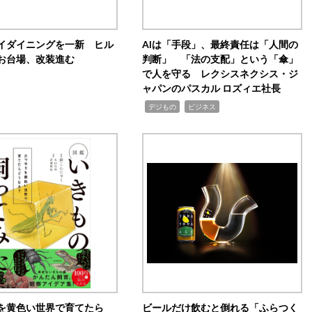
イダイニングを一新 ヒル
AIは「手段」、最終責任は「人間の
お台場、改装進む
判断」 「法の支配」という「傘」
で人を守る レクシスネクシス・ジ
ャパンのパスカル ロズィエ社長
,
,
デジもの
ビジネス
を黄色い世界で育てたら
ビールだけ飲むと倒れる「ふらつく