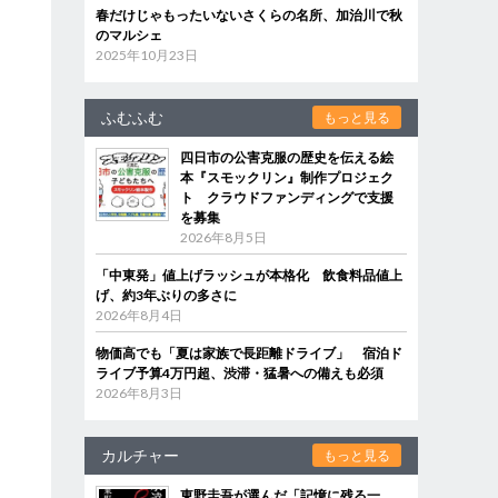
春だけじゃもったいないさくらの名所、加治川で秋
のマルシェ
2025年10月23日
ふむふむ
もっと見る
四日市の公害克服の歴史を伝える絵
本『スモックリン』制作プロジェク
ト クラウドファンディングで支援
を募集
2026年8月5日
「中東発」値上げラッシュが本格化 飲食料品値上
げ、約3年ぶりの多さに
2026年8月4日
物価高でも「夏は家族で長距離ドライブ」 宿泊ド
ライブ予算4万円超、渋滞・猛暑への備えも必須
2026年8月3日
カルチャー
もっと見る
東野圭吾が選んだ「記憶に残る一