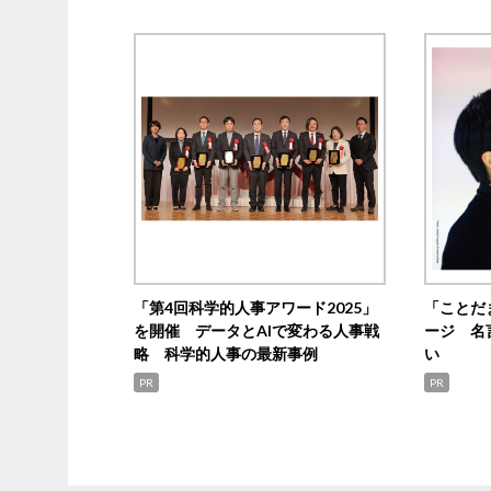
「第4回科学的人事アワード2025」
「ことだ
を開催 データとAIで変わる人事戦
ージ 名
略 科学的人事の最新事例
い
PR
PR