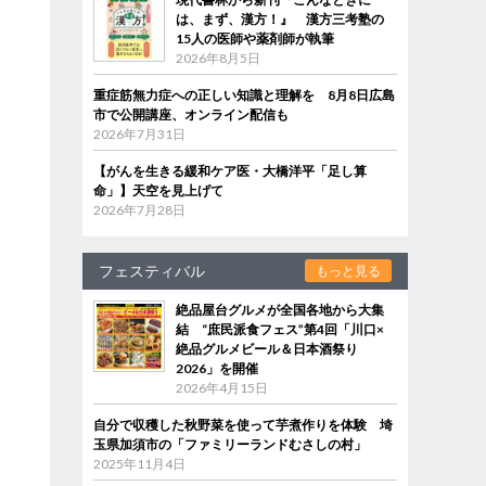
は、まず、漢方！』 漢方三考塾の
15人の医師や薬剤師が執筆
2026年8月5日
重症筋無力症への正しい知識と理解を 8月8日広島
市で公開講座、オンライン配信も
2026年7月31日
【がんを生きる緩和ケア医・大橋洋平「足し算
命」】天空を見上げて
2026年7月28日
フェスティバル
もっと見る
絶品屋台グルメが全国各地から大集
結 “庶民派食フェス”第4回「川口×
絶品グルメビール＆日本酒祭り
2026」を開催
2026年4月15日
自分で収穫した秋野菜を使って芋煮作りを体験 埼
玉県加須市の「ファミリーランドむさしの村」
2025年11月4日