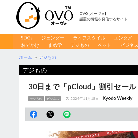
OVO [オーヴォ]
話題の情報を発信するサイト
コンテンツへ移動
検
SDGs
ジェンダー
ライフスタイル
エンタメ
索
おでかけ
まめ学
デジもの
ペット
ビジネ
ホーム
>
デジもの
デジもの
30日まで「pCloud」割引セ
Kyodo Weekly
2024年11月18日
デジもの
ビジネス