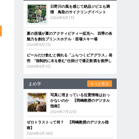
日野川の風を感じて絶品ジビエも満
喫 鳥取のサイクリングイベント
2026年8月7日
夏の苗場が夏のアクティビティー拡充へ 四季の各
魅力を創出プリンスホテル・苗場スキー場
2026年8月7日
ビールだけ飲むと倒れる「ふらつくビアグラス」発
売 “強制的に水を飲む”仕掛けで適正飲酒を後押し
2026年8月7日
まめ学
もっと見る
写真に埋まっている位置情報はおっ
かないのか 【岡嶋教授のデジタル
指南】
2026年7月22日
ゼロトラストって何？ 【岡嶋教授のデジタル指
南】
2026年6月18日