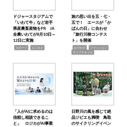
ドジャースタジアムで
旅の思い出を五・七・
「いわて牛」など岩手
五で！ エースが「か
県産農畜産物をPR JA
ばんの日」に合わせ
全農いわてが8月10日～
「旅行川柳コンテス
12日に実施
ト」を開催
,
,
,
,
,
スポーツ
ビジネス
おでかけ
ファッション
ライフスタイル
「人がAIに求めるのは
日野川の風を感じて絶
信頼し相談できるこ
品ジビエも満喫 鳥取
と」 ロジカがAI事業
のサイクリングイベン