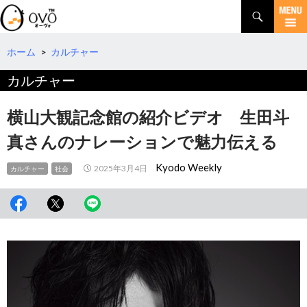
検
索
コ
ン
テ
ホーム
>
カルチャー
ン
カルチャー
ツ
へ
移
横山大観記念館の紹介ビデオ 生田斗
動
真さんのナレーションで魅力伝える
Kyodo Weekly
2025年3月4日
カルチャー
社会