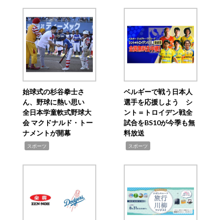
始球式の杉谷拳士さ
ベルギーで戦う日本人
ん、野球に熱い思い
選手を応援しよう シ
全日本学童軟式野球大
ント＝トロイデン戦全
会 マクドナルド・トー
試合をBS10が今季も無
ナメントが開幕
料放送
,
,
スポーツ
スポーツ