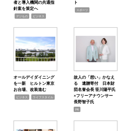
者と導入機関の共通指
ト
針案を策定へ
,
スポーツ
,
,
デジもの
ビジネス
オールデイダイニング
故人の「想い」かなえ
を一新 ヒルトン東京
る 遺贈寄付 日本財
お台場、改装進む
団名誉会長 笹川陽平氏
×フリーアナウンサー
,
,
ビジネス
ライフスタイル
長野智子氏
PR