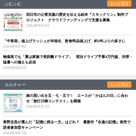
ふむふむ
もっと見る
四日市の公害克服の歴史を伝える絵本『スモックリン』制作プ
ロジェクト クラウドファンディングで支援を募集
2026年8月5日
「中東発」値上げラッシュが本格化 飲食料品値上げ、約3年ぶりの多さに
2026年8月4日
物価高でも「夏は家族で長距離ドライブ」 宿泊ドライブ予算4万円超、渋滞・
猛暑への備えも必須
2026年8月3日
カルチャー
もっと見る
旅の思い出を五・七・五で！ エースが「かばんの日」に合わ
せ「旅行川柳コンテスト」を開催
2026年8月7日
東野圭吾が選んだ「記憶に残る一文」はどれ？ 最新作『永遠の記憶』発売で
読者参加型キャンペーン
2026年8月7日