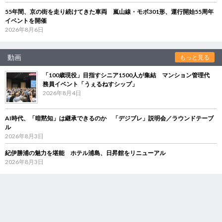
55年間、京の街を走り続けてきた車両 嵐山線・モボ301形、運行開始55周年
イベントを開催
2026年8月6日
動画
もっと見る
「100歳現役」目指すシニア1500人が集結 マンション管理代
務員イベント「うぇるねすシップ」
2026年8月4日
AI時代、「暗黙知」は継承できるのか 「デジブレ」説明会／ラウンドテーブ
ル
2026年8月3日
紀伊勝浦の魅力を堪能 ホテル浦島、日昇館をリニューアル
2026年8月3日