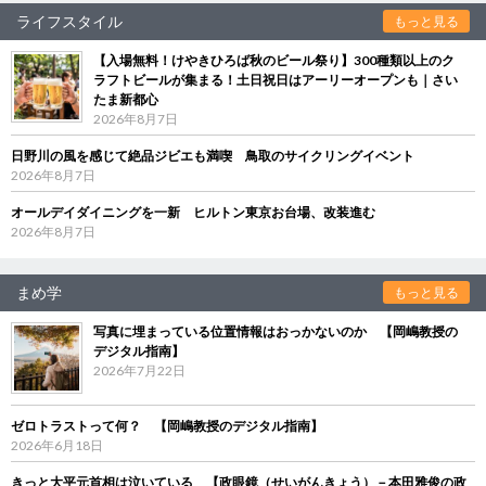
ライフスタイル
もっと見る
【入場無料！けやきひろば秋のビール祭り】300種類以上のク
ラフトビールが集まる！土日祝日はアーリーオープンも｜さい
たま新都心
2026年8月7日
日野川の風を感じて絶品ジビエも満喫 鳥取のサイクリングイベント
2026年8月7日
オールデイダイニングを一新 ヒルトン東京お台場、改装進む
2026年8月7日
まめ学
もっと見る
写真に埋まっている位置情報はおっかないのか 【岡嶋教授の
デジタル指南】
2026年7月22日
ゼロトラストって何？ 【岡嶋教授のデジタル指南】
2026年6月18日
きっと大平元首相は泣いている 【政眼鏡（せいがんきょう）－本田雅俊の政