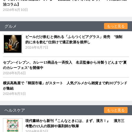
治コラム】
2026年6月10日
グルメ
もっと見る
ビールだけ飲むと倒れる「ふらつくビアグラス」発売 “強制
的に水を飲む”仕掛けで適正飲酒を後押し
2026年8月7日
セブン‐イレブン、カレー15商品を一斉投入 名店監修から冷製うどんまで“夏
のカレーフェス”を開催中
2026年8月6日
横浜高島屋で「韓国市場」がスタート 人気グルメから雑貨まで約30ブランド
が集結
2026年8月5日
ヘルスケア
もっと見る
現代書林から新刊『こんなときには、まず、漢方！』 漢方三
考塾の15人の医師や薬剤師が執筆
2026年8月5日