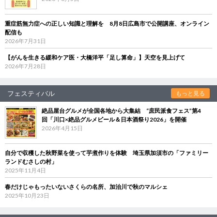
重症筋無力症への正しい知識と理解を 8月8日広島市で公開講座、オンライン
配信も
2026年7月31日
【がんを生きる緩和ケア医・大橋洋平「足し算命」】天空を見上げて
2026年7月28日
フェスティバル
もっと見る
絶品屋台グルメが全国各地から大集結 “庶民派食フェス”第4
回「川口×絶品グルメビール＆日本酒祭り2026」を開催
2026年4月15日
自分で収穫した秋野菜を使って芋煮作りを体験 埼玉県加須市の「ファミリー
ランドむさしの村」
2025年11月4日
春だけじゃもったいないさくらの名所、加治川で秋のマルシェ
2025年10月23日