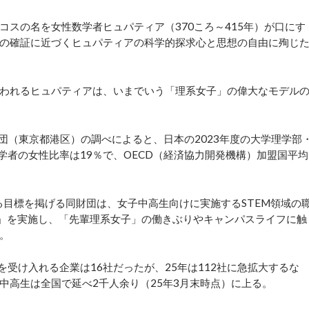
スの名を女性数学者ヒュパティア（370ころ～415年）が口にす
の確証に近づくヒュパティアの科学的探求心と思想の自由に殉じ
われるヒュパティアは、いまでいう「理系女子」の偉大なモデル
団（東京都港区）の調べによると、日本の2023年度の大学理学部
学者の女性比率は19％で、OECD（経済協力開発機構）加盟国平均
る目標を掲げる同財団は、女子中高生向けに実施するSTEM領域の
STEM」を実施し、「先輩理系女子」の働きぶりやキャンパスライフに触
。
受け入れる企業は16社だったが、25年は112社に急拡大するな
中高生は全国で延べ2千人余り（25年3月末時点）に上る。