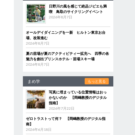
日野川の風を感じて絶品ジビエも満
喫 鳥取のサイクリングイベント
2026年8月7日
オールデイダイニングを一新 ヒルトン東京お台
場、改装進む
2026年8月7日
夏の苗場が夏のアクティビティー拡充へ 四季の各
魅力を創出プリンスホテル・苗場スキー場
2026年8月7日
まめ学
もっと見る
写真に埋まっている位置情報はおっ
かないのか 【岡嶋教授のデジタル
指南】
2026年7月22日
ア
ゼロトラストって何？ 【岡嶋教授のデジタル指
南】
2026年6月18日