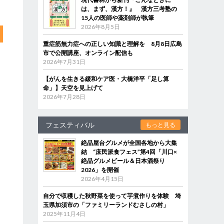
は、まず、漢方！』 漢方三考塾の
15人の医師や薬剤師が執筆
2026年8月5日
重症筋無力症への正しい知識と理解を 8月8日広島
市で公開講座、オンライン配信も
2026年7月31日
【がんを生きる緩和ケア医・大橋洋平「足し算
命」】天空を見上げて
2026年7月28日
フェスティバル
もっと見る
絶品屋台グルメが全国各地から大集
結 “庶民派食フェス”第4回「川口×
絶品グルメビール＆日本酒祭り
2026」を開催
2026年4月15日
自分で収穫した秋野菜を使って芋煮作りを体験 埼
玉県加須市の「ファミリーランドむさしの村」
2025年11月4日