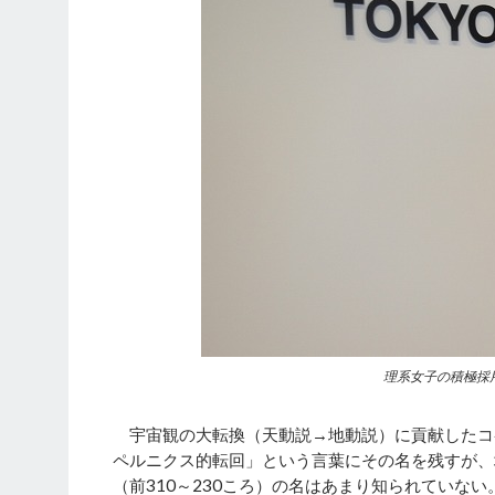
理系女子の積極採
宇宙観の大転換（天動説→地動説）に貢献したコペル
ペルニクス的転回」という言葉にその名を残すが、
（前310～230ころ）の名はあまり知られていない