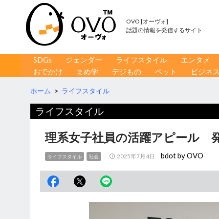
OVO [オーヴォ]
話題の情報を発信するサイト
コンテンツへ移動
検
SDGs
ジェンダー
ライフスタイル
エンタメ
索
おでかけ
まめ学
デジもの
ペット
ビジネ
ホーム
>
ライフスタイル
ライフスタイル
理系女子社員の活躍アピール 
bdot by OVO
2025年7月4日
ライフスタイル
社会