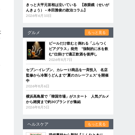
きっと大平元首相は泣いている 【政眼鏡（せいが
んきょう）－本田雅俊の政治コラム】
度
2026年6月10日
大
グルメ
もっと見る
付
ビールだけ飲むと倒れる「ふらつく
ら
ビアグラス」発売 “強制的に水を飲
む”仕掛けで適正飲酒を後押し
2026年8月7日
言
セブン‐イレブン、カレー15商品を一斉投入 名店
監修から冷製うどんまで“夏のカレーフェス”を開催
中
2026年8月6日
横浜高島屋で「韓国市場」がスタート 人気グルメ
から雑貨まで約30ブランドが集結
2026年8月5日
ヘルスケア
もっと見る
現代書林から新刊『こんなときに