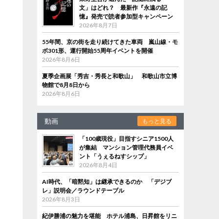
文」はどれ？ 最新作『永遠の記
憶』発売で読者参加型キャンペーン
2026年8月7日
55年間、京の街を走り続けてきた車両 嵐山線・モ
ボ301形、運行開始55周年イベントを開催
2026年8月6日
夏季企画展「秀吉・秀長と和歌山」 和歌山市立博
物館で8月8日から
2026年8月6日
動画
もっと見る
「100歳現役」目指すシニア1500人
が集結 マンション管理代務員イベ
ント「うぇるねすシップ」
2026年8月4日
AI時代、「暗黙知」は継承できるのか 「デジブ
レ」説明会／ラウンドテーブル
2026年8月3日
紀伊勝浦の魅力を堪能 ホテル浦島、日昇館をリニ