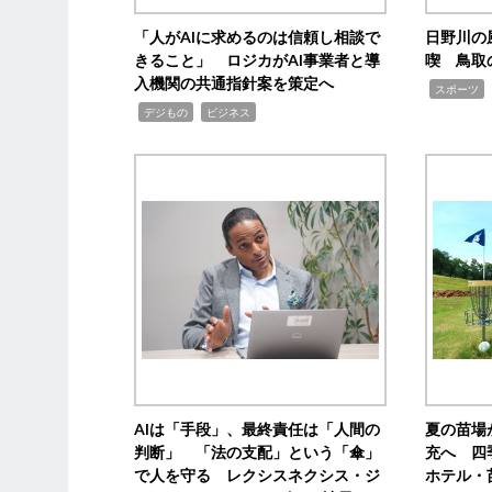
「人がAIに求めるのは信頼し相談で
日野川の
きること」 ロジカがAI事業者と導
喫 鳥取
入機関の共通指針案を策定へ
,
スポーツ
,
,
デジもの
ビジネス
AIは「手段」、最終責任は「人間の
夏の苗場
判断」 「法の支配」という「傘」
充へ 四
で人を守る レクシスネクシス・ジ
ホテル・