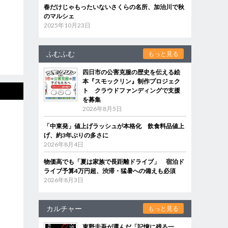
春だけじゃもったいないさくらの名所、加治川で秋
のマルシェ
2025年10月23日
ふむふむ
もっと見る
四日市の公害克服の歴史を伝える絵
本『スモックリン』制作プロジェク
ト クラウドファンディングで支援
を募集
2026年8月5日
「中東発」値上げラッシュが本格化 飲食料品値上
げ、約3年ぶりの多さに
2026年8月4日
物価高でも「夏は家族で長距離ドライブ」 宿泊ド
ライブ予算4万円超、渋滞・猛暑への備えも必須
2026年8月3日
カルチャー
もっと見る
東野圭吾が選んだ「記憶に残る一