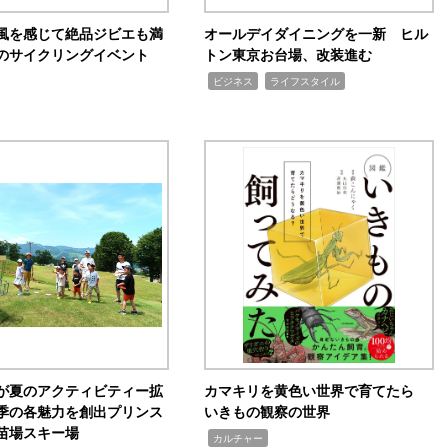
風を感じて絶品ジビエも満
オールデイダイニングを一新 ヒル
のサイクリングイベント
トン東京お台場、改装進む
,
,
ビジネス
ライフスタイル
が夏のアクティビティー拡
カマキリを黄色い世界で育てたら
季の各魅力を創出プリンス
いきもの観察の世界
苗場スキー場
,
カルチャー