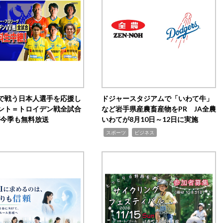
で戦う日本人選手を応援し
ドジャースタジアムで「いわて牛」
ント＝トロイデン戦全試合
など岩手県産農畜産物をPR JA全農
0が今季も無料放送
いわてが8月10日～12日に実施
,
,
スポーツ
ビジネス