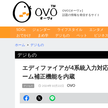
OVO [オーヴォ]
話題の情報を発信するサイト
コンテンツへ移動
検
SDGs
ジェンダー
ライフスタイル
エンタメ
索
おでかけ
まめ学
デジもの
ペット
ビジネ
ホーム
>
デジもの
デジもの
エディファイアが4系統入力対
ーム補正機能を内蔵
OVO
2024年10月22日
デジもの