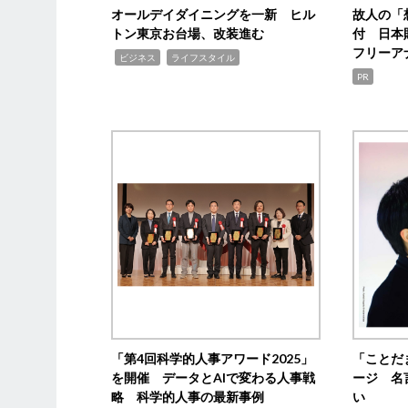
オールデイダイニングを一新 ヒル
故人の「
トン東京お台場、改装進む
付 日本
フリーア
,
,
ビジネス
ライフスタイル
PR
「第4回科学的人事アワード2025」
「ことだ
を開催 データとAIで変わる人事戦
ージ 名
略 科学的人事の最新事例
い