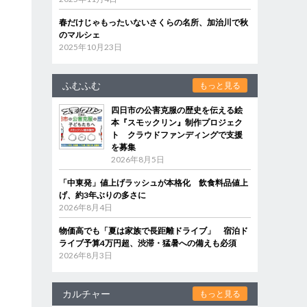
春だけじゃもったいないさくらの名所、加治川で秋
のマルシェ
2025年10月23日
ふむふむ
もっと見る
四日市の公害克服の歴史を伝える絵
本『スモックリン』制作プロジェク
ト クラウドファンディングで支援
を募集
2026年8月5日
「中東発」値上げラッシュが本格化 飲食料品値上
げ、約3年ぶりの多さに
2026年8月4日
物価高でも「夏は家族で長距離ドライブ」 宿泊ド
ライブ予算4万円超、渋滞・猛暑への備えも必須
2026年8月3日
カルチャー
もっと見る