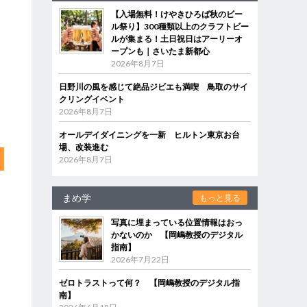
【入場無料！けやきひろば秋のビー
ル祭り】300種類以上のクラフトビー
ルが集まる！土日祝日はアーリーオ
ープンも｜さいたま新都心
2026年8月7日
日野川の風を感じて絶品ジビエも満喫 鳥取のサイ
クリングイベント
2026年8月7日
オールデイダイニングを一新 ヒルトン東京お台
場、改装進む
2026年8月7日
まめ学
もっと見る
写真に埋まっている位置情報はおっ
かないのか 【岡嶋教授のデジタル
指南】
2026年7月22日
ゼロトラストって何？ 【岡嶋教授のデジタル指
南】