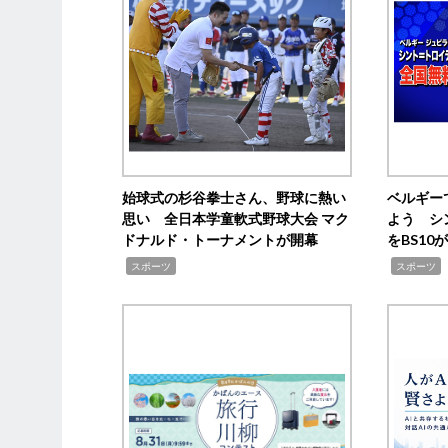
始球式の杉谷拳士さん、野球に熱い
ベルギー
思い 全日本学童軟式野球大会 マク
よう シ
ドナルド・トーナメントが開幕
をBS1
,
,
スポーツ
スポーツ