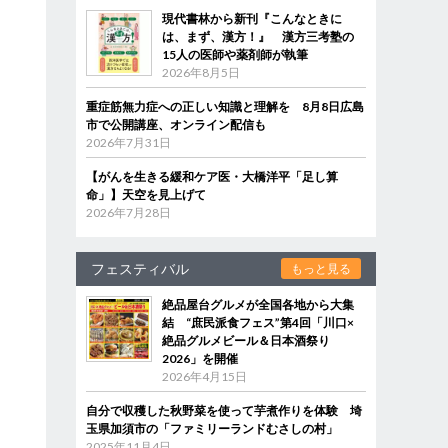
現代書林から新刊『こんなときに
は、まず、漢方！』 漢方三考塾の
15人の医師や薬剤師が執筆
2026年8月5日
重症筋無力症への正しい知識と理解を 8月8日広島
市で公開講座、オンライン配信も
2026年7月31日
【がんを生きる緩和ケア医・大橋洋平「足し算
命」】天空を見上げて
2026年7月28日
フェスティバル
もっと見る
絶品屋台グルメが全国各地から大集
結 “庶民派食フェス”第4回「川口×
絶品グルメビール＆日本酒祭り
2026」を開催
2026年4月15日
自分で収穫した秋野菜を使って芋煮作りを体験 埼
玉県加須市の「ファミリーランドむさしの村」
2025年11月4日