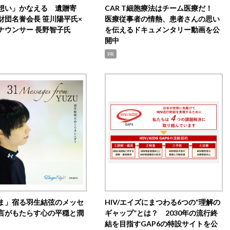
想い」かなえる 遺贈寄
CAR T細胞療法はチーム医療だ！
財団名誉会長 笹川陽平氏×
医療従事者の情熱、患者さんの思い
ナウンサー 長野智子氏
を伝えるドキュメンタリー動画を公
開中
PR
ま」宿る羽生結弦のメッセ
HIV/エイズにまつわる6つの“理解の
言がもたらす心の平穏と潤
ギャップ”とは？ 2030年の流行終
結を目指すGAP6の特設サイトを公