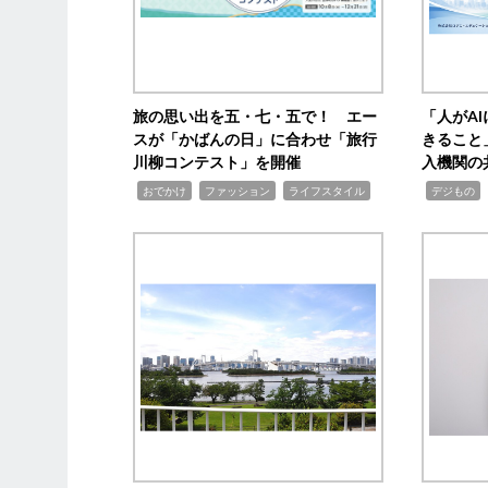
旅の思い出を五・七・五で！ エー
「人がA
スが「かばんの日」に合わせ「旅行
きること
川柳コンテスト」を開催
入機関の
,
,
,
,
,
おでかけ
ファッション
ライフスタイル
デジもの