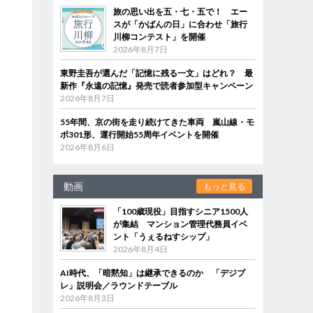
旅の思い出を五・七・五で！ エー
スが「かばんの日」に合わせ「旅行
川柳コンテスト」を開催
2026年8月7日
東野圭吾が選んだ「記憶に残る一文」はどれ？ 最
新作『永遠の記憶』発売で読者参加型キャンペーン
2026年8月7日
55年間、京の街を走り続けてきた車両 嵐山線・モ
ボ301形、運行開始55周年イベントを開催
2026年8月6日
動画
もっと見る
「100歳現役」目指すシニア1500人
が集結 マンション管理代務員イベ
ント「うぇるねすシップ」
2026年8月4日
AI時代、「暗黙知」は継承できるのか 「デジブ
レ」説明会／ラウンドテーブル
2026年8月3日