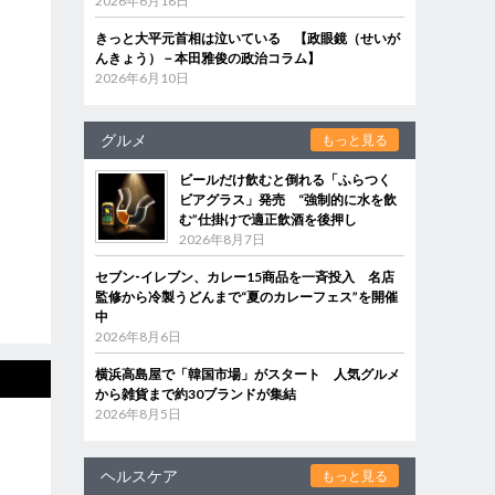
2026年6月18日
きっと大平元首相は泣いている 【政眼鏡（せいが
んきょう）－本田雅俊の政治コラム】
2026年6月10日
グルメ
もっと見る
ビールだけ飲むと倒れる「ふらつく
ビアグラス」発売 “強制的に水を飲
む”仕掛けで適正飲酒を後押し
2026年8月7日
セブン‐イレブン、カレー15商品を一斉投入 名店
監修から冷製うどんまで“夏のカレーフェス”を開催
中
2026年8月6日
横浜高島屋で「韓国市場」がスタート 人気グルメ
から雑貨まで約30ブランドが集結
2026年8月5日
ヘルスケア
もっと見る