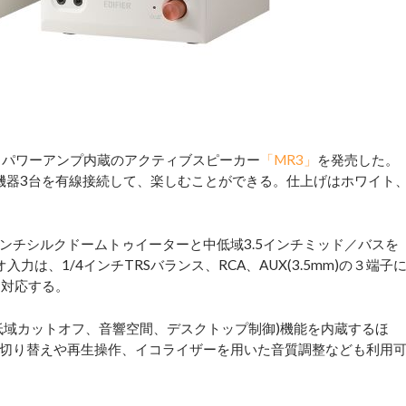
市)は、パワーアンプ内蔵のアクティブスピーカー
「MR3」
を発売した。
ィオ機器3台を有線接続して、楽しむことができる。仕上げはホワイト
ンチシルクドームトゥイーターと中低域3.5インチミッド／バスを
は、1/4インチTRSバランス、RCA、AUX(3.5mm)の３端子
に対応する。
域カットオフ、音響空間、デスクトップ制御)機能を内蔵するほ
切り替えや再生操作、イコライザーを用いた音質調整なども利用