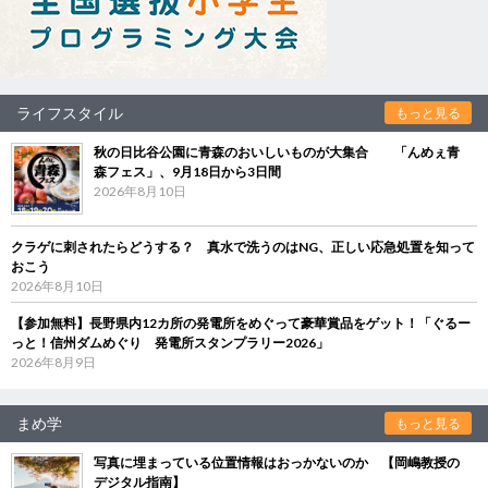
ライフスタイル
もっと見る
秋の日比谷公園に青森のおいしいものが大集合 「んめぇ青
森フェス」、9月18日から3日間
2026年8月10日
クラゲに刺されたらどうする？ 真水で洗うのはNG、正しい応急処置を知って
おこう
2026年8月10日
【参加無料】長野県内12カ所の発電所をめぐって豪華賞品をゲット！「ぐるー
っと！信州ダムめぐり 発電所スタンプラリー2026」
2026年8月9日
まめ学
もっと見る
写真に埋まっている位置情報はおっかないのか 【岡嶋教授の
デジタル指南】