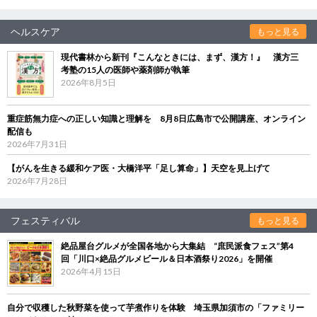
ヘルスケア
もっと見る
現代書林から新刊『こんなときには、まず、漢方！』 漢方三
考塾の15人の医師や薬剤師が執筆
2026年8月5日
重症筋無力症への正しい知識と理解を 8月8日広島市で公開講座、オンライン
配信も
2026年7月31日
【がんを生きる緩和ケア医・大橋洋平「足し算命」】天空を見上げて
2026年7月28日
フェスティバル
もっと見る
絶品屋台グルメが全国各地から大集結 “庶民派食フェス”第4
回「川口×絶品グルメビール＆日本酒祭り2026」を開催
2026年4月15日
自分で収穫した秋野菜を使って芋煮作りを体験 埼玉県加須市の「ファミリー