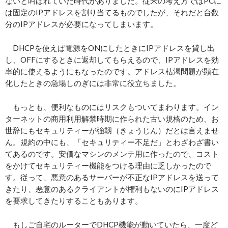
ないと叫ばれていた時代がありました。従来の考え方ではPCに
は固定のIPアドレスを割り当てるものでしたが、それだと台数
分のIPアドレスが必要になってしまいます。
DHCPを使えば電源をONにしたときにIPアドレスを貸し出
し、OFFにするときに返却してもらえるので、IPアドレスを効
率的に使えるようにもなったのです。アドレス枯渇問題が顕在
化したときの急場しのぎには非常に役立ちました。
もっとも、便利なものにはリスクもついてまわります。イン
ターネットの商用利用解禁時期に作られた古い規格のため、お
世辞にもセキュリティーが強靱（きょうじん）だとは言えませ
ん。規約の中にも、「セキュリティー不足だ」とわざわざ書い
てあるのです。安価なマシンのメンテ用に作ったので、コスト
をかけてセキュリティー機能をつける理由に乏しかったので
す。従って、悪意のあるサーバーが不正なIPアドレスを送って
きたり、悪意のあるクライアントが権利もないのにIPアドレス
を要求してきたりすることもあります。
もしご自宅のルーターでDHCP機能が動いていたら、一度ど