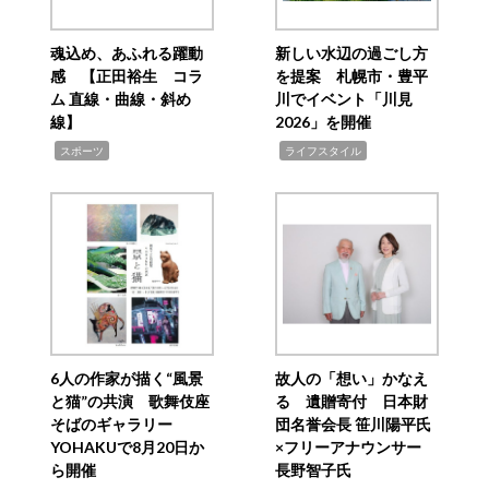
魂込め、あふれる躍動
新しい水辺の過ごし方
感 【正田裕生 コラ
を提案 札幌市・豊平
ム 直線・曲線・斜め
川でイベント「川見
線】
2026」を開催
,
,
スポーツ
ライフスタイル
6人の作家が描く“風景
故人の「想い」かなえ
と猫”の共演 歌舞伎座
る 遺贈寄付 日本財
そばのギャラリー
団名誉会長 笹川陽平氏
YOHAKUで8月20日か
×フリーアナウンサー
ら開催
長野智子氏