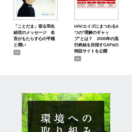
「ことだま」宿る羽生
HIV/エイズにまつわる6
結弦のメッセージ 名
つの“理解のギャッ
言がもたらす心の平穏
プ”とは？ 2030年の流
と潤い
行終結を目指すGAP6の
特設サイトを公開
PR
PR