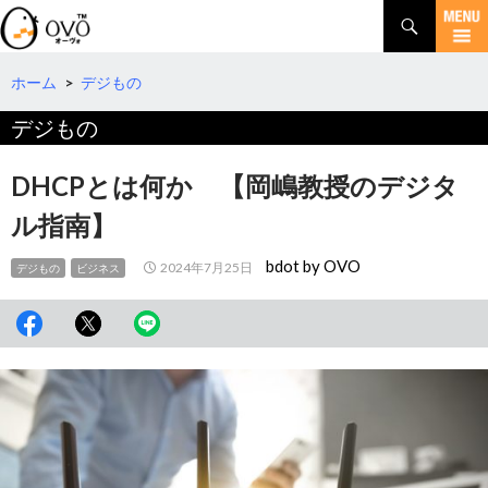
検
索
コ
ン
テ
ホーム
>
デジもの
ン
デジもの
ツ
へ
移
DHCPとは何か 【岡嶋教授のデジタ
動
ル指南】
bdot by OVO
2024年7月25日
デジもの
ビジネス