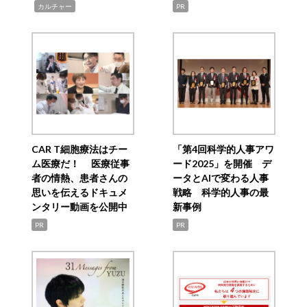
,
カルチャー
PR
CAR T細胞療法はチー
「第4回科学的人事アワ
ム医療だ！ 医療従事
ード2025」を開催 デ
者の情熱、患者さんの
ータとAIで変わる人事
思いを伝えるドキュメ
戦略 科学的人事の最
ンタリー動画を公開中
新事例
PR
PR