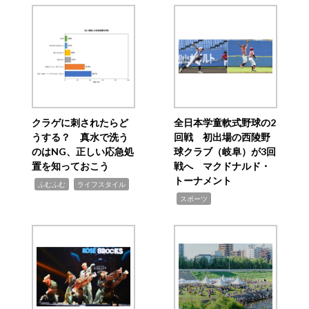
クラゲに刺されたらど
全日本学童軟式野球の2
うする？ 真水で洗う
回戦 初出場の西陵野
のはNG、正しい応急処
球クラブ（岐阜）が3回
置を知っておこう
戦へ マクドナルド・
トーナメント
,
,
ふむふむ
ライフスタイル
,
スポーツ