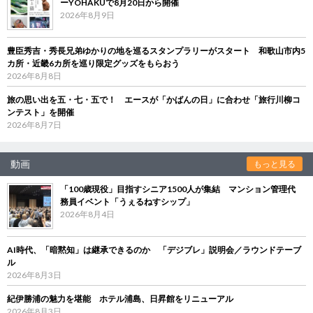
ーYOHAKUで8月20日から開催
2026年8月9日
豊臣秀吉・秀長兄弟ゆかりの地を巡るスタンプラリーがスタート 和歌山市内5
カ所・近畿6カ所を巡り限定グッズをもらおう
2026年8月8日
旅の思い出を五・七・五で！ エースが「かばんの日」に合わせ「旅行川柳コ
ンテスト」を開催
2026年8月7日
動画
もっと見る
「100歳現役」目指すシニア1500人が集結 マンション管理代
務員イベント「うぇるねすシップ」
2026年8月4日
AI時代、「暗黙知」は継承できるのか 「デジブレ」説明会／ラウンドテーブ
ル
2026年8月3日
紀伊勝浦の魅力を堪能 ホテル浦島、日昇館をリニューアル
2026年8月3日