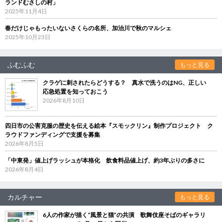
ランドむさしの村」
2025年11月4日
春だけじゃもったいないさくらの名所、加治川で秋のマルシェ
2025年10月23日
ふむふむ
もっと見る
クラゲに刺されたらどうする？ 真水で洗うのはNG、正しい
応急処置を知っておこう
2026年8月10日
四日市の公害克服の歴史を伝える絵本『スモックリン』制作プロジェクト ク
ラウドファンディングで支援を募集
2026年8月5日
「中東発」値上げラッシュが本格化 飲食料品値上げ、約3年ぶりの多さに
2026年8月4日
カルチャー
もっと見る
6人の作家が描く“風景と猫”の共演 歌舞伎座そばのギャラリ