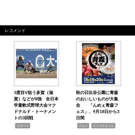
レコメンド
3度目V狙う多賀（滋
秋の日比谷公園に青森
賀）などが8強 全日本
のおいしいものが大集
学童軟式野球大会マク
合 「んめぇ青森フ
ドナルド・トーナメン
ェス」、9月18日から3
トの3回戦
日間
,
,
,
スポーツ
グルメ
ライフスタイル