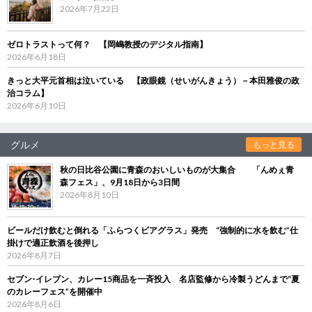
2026年7月22日
ゼロトラストって何？ 【岡嶋教授のデジタル指南】
2026年6月18日
きっと大平元首相は泣いている 【政眼鏡（せいがんきょう）－本田雅俊の政
治コラム】
2026年6月10日
グルメ
もっと見る
秋の日比谷公園に青森のおいしいものが大集合 「んめぇ青
森フェス」、9月18日から3日間
2026年8月10日
ビールだけ飲むと倒れる「ふらつくビアグラス」発売 “強制的に水を飲む”仕
掛けで適正飲酒を後押し
2026年8月7日
セブン‐イレブン、カレー15商品を一斉投入 名店監修から冷製うどんまで“夏
のカレーフェス”を開催中
2026年8月6日