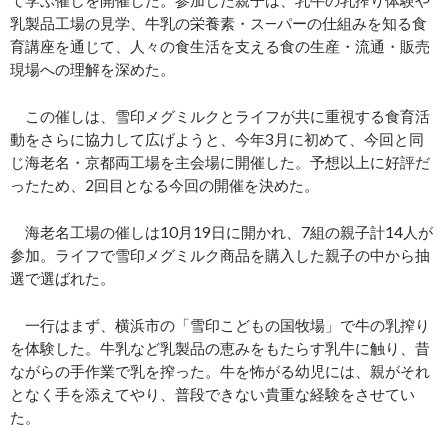
て学ぶ催しを開催した。参加した親子は、乳牛の乳搾り体験や
乳製品工場の見学、牛乳の栄養素・ス―パーの仕組みを知る食
育講座を通じて、人々の食生活を支える食の生産・流通・販売
現場への理解を深めた。
この催しは、雪印メグミルクとライフが共に重視する食育活
動をさらに協力して広げようと、今年3月に初めて、今回と同
じ海老名・京都両工場を主会場に開催した。予想以上に好評だ
ったため、2回目となる今回の開催を決めた。
海老名工場の催しは10月19日に開かれ、7組の親子計14人が
参加。ライフで雪印メグミルク商品を購入した親子の中から抽
選で選ばれた。
一行はまず、横浜市の「雪印こどもの国牧場」で牛の乳搾り
を体験した。牛乳など乳製品の恵みをもたらす乳牛に触り、昔
ながらの手作業で乳を搾った。牛を怖がる幼児には、親がそれ
となく手を添えてやり、普段できない貴重な経験をさせてい
た。