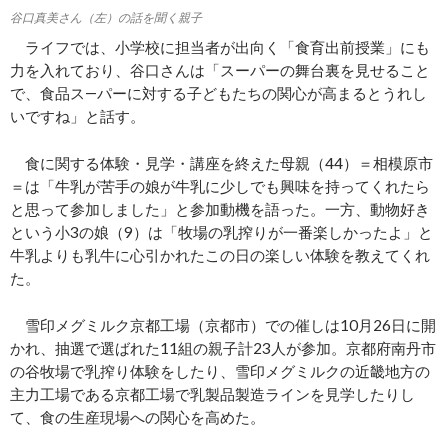
谷口真美さん（左）の話を聞く親子
ライフでは、小学校に担当者が出向く「食育出前授業」にも
力を入れており、谷口さんは「スーパーの舞台裏を見せること
で、食品ス―パーに対する子どもたちの関心が高まるとうれし
いですね」と話す。
食に関する体験・見学・講座を終えた母親（44）＝相模原市
＝は「牛乳が苦手の娘が牛乳に少しでも興味を持ってくれたら
と思って参加しました」と参加動機を語った。一方、動物好き
という小3の娘（9）は「牧場の乳搾りが一番楽しかったよ」と
牛乳よりも乳牛に心引かれたこの日の楽しい体験を教えてくれ
た。
雪印メグミルク京都工場（京都市）での催しは10月26日に開
かれ、抽選で選ばれた11組の親子計23人が参加。京都府南丹市
の谷牧場で乳搾り体験をしたり、雪印メグミルクの近畿地方の
主力工場である京都工場で乳製品製造ラインを見学したりし
て、食の生産現場への関心を高めた。