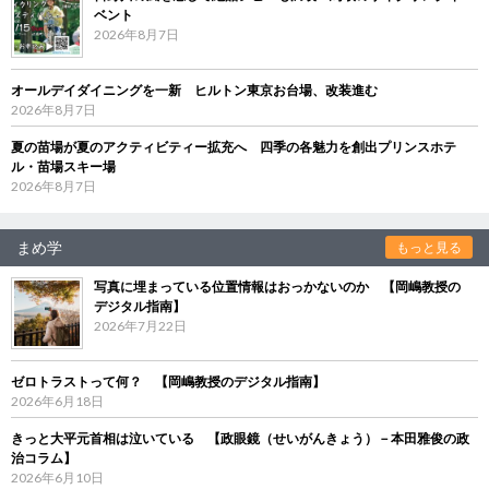
ベント
2026年8月7日
オールデイダイニングを一新 ヒルトン東京お台場、改装進む
2026年8月7日
夏の苗場が夏のアクティビティー拡充へ 四季の各魅力を創出プリンスホテ
ル・苗場スキー場
2026年8月7日
まめ学
もっと見る
写真に埋まっている位置情報はおっかないのか 【岡嶋教授の
デジタル指南】
2026年7月22日
ゼロトラストって何？ 【岡嶋教授のデジタル指南】
2026年6月18日
きっと大平元首相は泣いている 【政眼鏡（せいがんきょう）－本田雅俊の政
治コラム】
2026年6月10日