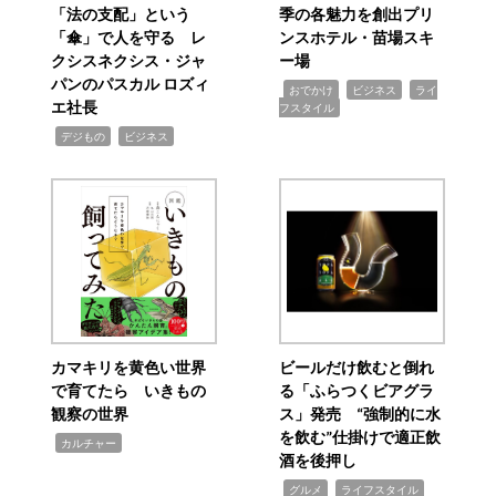
「法の支配」という
季の各魅力を創出プリ
「傘」で人を守る レ
ンスホテル・苗場スキ
クシスネクシス・ジャ
ー場
パンのパスカル ロズィ
,
,
,
おでかけ
ビジネス
ライ
エ社長
フスタイル
,
,
デジもの
ビジネス
カマキリを黄色い世界
ビールだけ飲むと倒れ
で育てたら いきもの
る「ふらつくビアグラ
観察の世界
ス」発売 “強制的に水
を飲む”仕掛けで適正飲
,
カルチャー
酒を後押し
,
,
グルメ
ライフスタイル