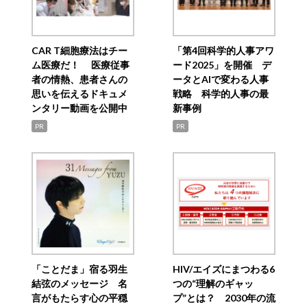
CAR T細胞療法はチー
「第4回科学的人事アワ
ム医療だ！ 医療従事
ード2025」を開催 デ
者の情熱、患者さんの
ータとAIで変わる人事
思いを伝えるドキュメ
戦略 科学的人事の最
ンタリー動画を公開中
新事例
PR
PR
「ことだま」宿る羽生
HIV/エイズにまつわる6
結弦のメッセージ 名
つの“理解のギャッ
言がもたらす心の平穏
プ”とは？ 2030年の流