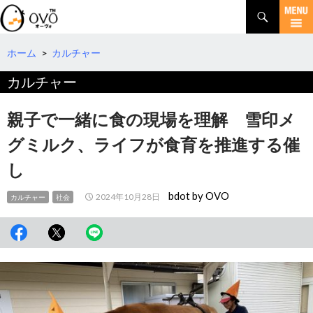
検
索
コ
ン
テ
ホーム
>
カルチャー
ン
カルチャー
ツ
へ
移
親子で一緒に食の現場を理解 雪印メ
動
グミルク、ライフが食育を推進する催
し
bdot by OVO
2024年10月28日
カルチャー
社会