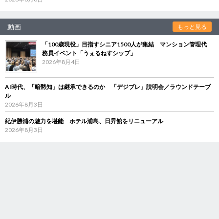
動画
もっと見る
「100歳現役」目指すシニア1500人が集結 マンション管理代
務員イベント「うぇるねすシップ」
2026年8月4日
AI時代、「暗黙知」は継承できるのか 「デジブレ」説明会／ラウンドテーブ
ル
2026年8月3日
紀伊勝浦の魅力を堪能 ホテル浦島、日昇館をリニューアル
2026年8月3日