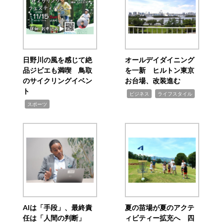
日野川の風を感じて絶
オールデイダイニング
品ジビエも満喫 鳥取
を一新 ヒルトン東京
のサイクリングイベン
お台場、改装進む
ト
,
,
ビジネス
ライフスタイル
,
スポーツ
AIは「手段」、最終責
夏の苗場が夏のアクテ
任は「人間の判断」
ィビティー拡充へ 四