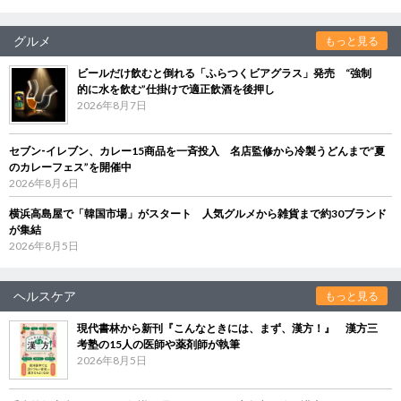
グルメ
もっと見る
ビールだけ飲むと倒れる「ふらつくビアグラス」発売 “強制
的に水を飲む”仕掛けで適正飲酒を後押し
2026年8月7日
セブン‐イレブン、カレー15商品を一斉投入 名店監修から冷製うどんまで“夏
のカレーフェス”を開催中
2026年8月6日
横浜高島屋で「韓国市場」がスタート 人気グルメから雑貨まで約30ブランド
が集結
2026年8月5日
ヘルスケア
もっと見る
現代書林から新刊『こんなときには、まず、漢方！』 漢方三
考塾の15人の医師や薬剤師が執筆
2026年8月5日