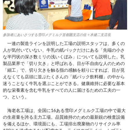
参加者にあいさつする雪印メグミルク首都圏支店の佐々木健二支店長
一連の製造ラインを説明した工場の説明スタッフは、多くの
人が気付いていない、牛乳の紙パックだけにある「先端の小さ
な半円状の深さ数ミリの浅いくぼみ」についても説明した。乳
製品業界で「切り欠き」と呼ばれる、目が不自由な人のための
「細工」で、切り欠きを触る指の感触を頼りにすれば、目が見
えなくても店頭に並ぶたくさんの「紙パック飲料棚」の中から
迷うことなく牛乳を選ぶことができる。健康維持に必要な基本
的な栄養素を含む牛乳をすべての人に届けるための工夫の一
つ、という。
海老名工場は、全国に16ある雪印メグミルク工場の中で最大
の生産量を誇る主力工場。品質維持のための最新鋭の検査設備
を備えるほか、環境面にも、工場排出廃棄物のリサイクル率