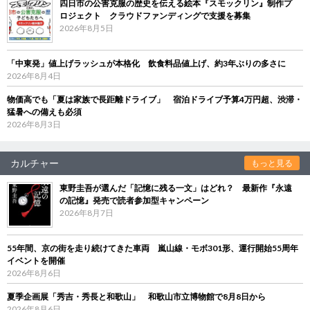
四日市の公害克服の歴史を伝える絵本『スモックリン』制作プ
ロジェクト クラウドファンディングで支援を募集
2026年8月5日
「中東発」値上げラッシュが本格化 飲食料品値上げ、約3年ぶりの多さに
2026年8月4日
物価高でも「夏は家族で長距離ドライブ」 宿泊ドライブ予算4万円超、渋滞・
猛暑への備えも必須
2026年8月3日
カルチャー
もっと見る
東野圭吾が選んだ「記憶に残る一文」はどれ？ 最新作『永遠
の記憶』発売で読者参加型キャンペーン
2026年8月7日
55年間、京の街を走り続けてきた車両 嵐山線・モボ301形、運行開始55周年
イベントを開催
2026年8月6日
夏季企画展「秀吉・秀長と和歌山」 和歌山市立博物館で8月8日から
2026年8月6日