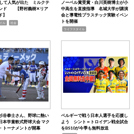
訴して人気が出た ミルクテ
ノーベル賞受賞・白川英樹博士が小
ンド 【野村義樹✕リア
中高生を直接指導 名城大学が講演
ド】
会と導電性プラスチック実験イベン
トを開催
,
イル
社会
,
ライフスタイル
杉谷拳士さん、野球に熱い
ベルギーで戦う日本人選手を応援し
日本学童軟式野球大会 マク
よう シント＝トロイデン戦全試合
・トーナメントが開幕
をBS10が今季も無料放送