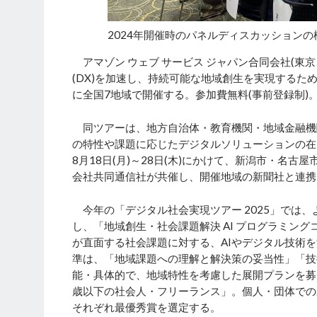
2024年開催時のパネルディスカッションの
アマゾン ウェブ サービス ジャパン合同会社(東
(DX)を加速し、持続可能な地域創生を実現するた
に全国7地域で開催する。参加費無料(事前登録制)
同ツアーは、地方自治体・教育機関・地域金融機
の特性や課題に応じたデジタルソリューションの在
8月18日(月)～28日(木)にかけて、新潟市・名
会社共同通信社が共催し、開催地域の新聞社と連携
今年の「デジタル社会実現ツアー 2025」では
し、「地域創生・社会課題解決 AI プログラミング
が直面する社会課題に対する、AIやデジタル技術
準は、「地域課題への理解と解決策の妥当性」「技
能・具体的で、地域特性を考慮した展開プランを募る。
歳以下の社会人・フリーランス」。個人・団体での
それぞれ最優秀賞を選定する。