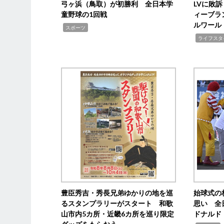
弓ヶ浜（鳥取）が初勝利 全日本学
LVに敗
童野球の1回戦
ィーブラ
ルワール
,
スポーツ
,
ライフスタ
豊臣秀吉・秀長兄弟ゆかりの地を巡
始球式の
るスタンプラリーがスタート 和歌
思い 全
山市内5カ所・近畿6カ所を巡り限定
ドナルド