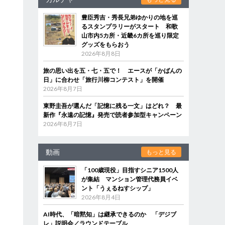
豊臣秀吉・秀長兄弟ゆかりの地を巡
るスタンプラリーがスタート 和歌
山市内5カ所・近畿6カ所を巡り限定
グッズをもらおう
2026年8月8日
旅の思い出を五・七・五で！ エースが「かばんの
日」に合わせ「旅行川柳コンテスト」を開催
2026年8月7日
東野圭吾が選んだ「記憶に残る一文」はどれ？ 最
新作『永遠の記憶』発売で読者参加型キャンペーン
2026年8月7日
動画
もっと見る
「100歳現役」目指すシニア1500人
が集結 マンション管理代務員イベ
ント「うぇるねすシップ」
2026年8月4日
AI時代、「暗黙知」は継承できるのか 「デジブ
レ」説明会／ラウンドテーブル