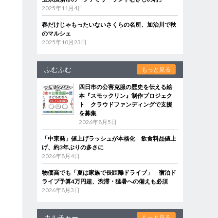
2025年11月4日
春だけじゃもったいないさくらの名所、加治川で秋
のマルシェ
2025年10月23日
ふむふむ
もっと見る
四日市の公害克服の歴史を伝える絵
本『スモックリン』制作プロジェク
ト クラウドファンディングで支援
を募集
2026年8月5日
「中東発」値上げラッシュが本格化 飲食料品値上
げ、約3年ぶりの多さに
2026年8月4日
物価高でも「夏は家族で長距離ドライブ」 宿泊ド
ライブ予算4万円超、渋滞・猛暑への備えも必須
2026年8月3日
カルチャー
もっと見る