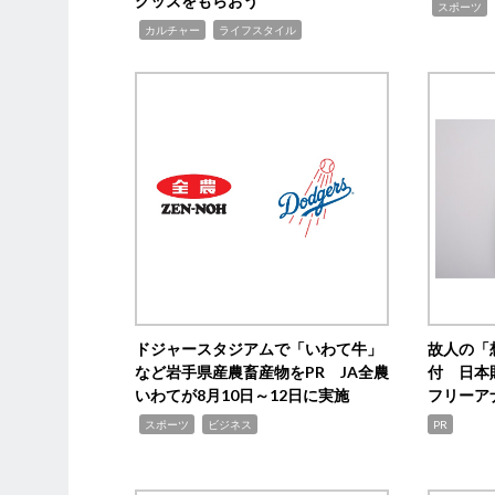
グッズをもらおう
,
スポーツ
,
,
カルチャー
ライフスタイル
ドジャースタジアムで「いわて牛」
故人の「
など岩手県産農畜産物をPR JA全農
付 日本
いわてが8月10日～12日に実施
フリーア
,
,
スポーツ
ビジネス
PR