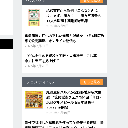
ヘルスケア
もっと見る
現代書林から新刊『こんなときに
は、まず、漢方！』 漢方三考塾の
15人の医師や薬剤師が執筆
2026年8月5日
重症筋無力症への正しい知識と理解を 8月8日広島
市で公開講座、オンライン配信も
2026年7月31日
【がんを生きる緩和ケア医・大橋洋平「足し算
命」】天空を見上げて
2026年7月28日
フェスティバル
もっと見る
絶品屋台グルメが全国各地から大集
結 “庶民派食フェス”第4回「川口×
絶品グルメビール＆日本酒祭り
2026」を開催
2026年4月15日
自分で収穫した秋野菜を使って芋煮作りを体験 埼
玉県加須市の「ファミリーランドむさしの村」