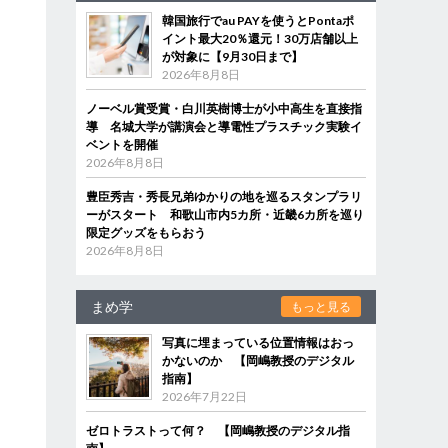
韓国旅行でau PAYを使うとPontaポ
イント最大20％還元！30万店舗以上
が対象に【9月30日まで】
2026年8月8日
ノーベル賞受賞・白川英樹博士が小中高生を直接指
導 名城大学が講演会と導電性プラスチック実験イ
ベントを開催
2026年8月8日
に
豊臣秀吉・秀長兄弟ゆかりの地を巡るスタンプラリ
ーがスタート 和歌山市内5カ所・近畿6カ所を巡り
限定グッズをもらおう
2026年8月8日
まめ学
もっと見る
写真に埋まっている位置情報はおっ
かないのか 【岡嶋教授のデジタル
指南】
2026年7月22日
ゼロトラストって何？ 【岡嶋教授のデジタル指