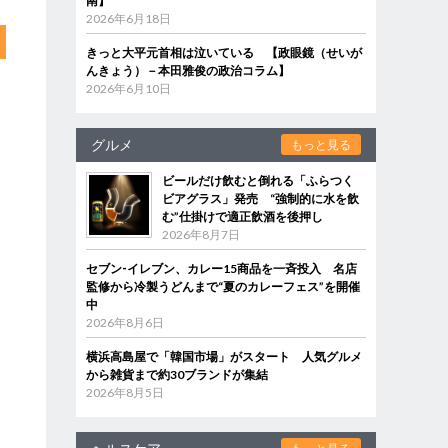
南】
2026年6月18日
きっと大平元首相は泣いている 【政眼鏡（せいが
んきょう）－本田雅俊の政治コラム】
2026年6月10日
グルメ
もっと見る
ビールだけ飲むと倒れる「ふらつく
ビアグラス」発売 “強制的に水を飲
む”仕掛けで適正飲酒を後押し
2026年8月7日
セブン‐イレブン、カレー15商品を一斉投入 名店
監修から冷製うどんまで“夏のカレーフェス”を開催
中
2026年8月6日
横浜高島屋で「韓国市場」がスタート 人気グルメ
から雑貨まで約30ブランドが集結
2026年8月5日