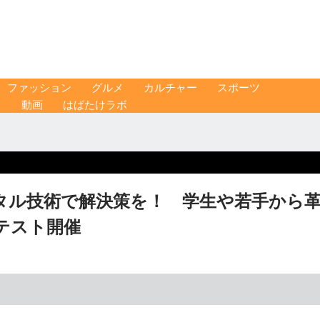
ファッション
グルメ
カルチャー
スポーツ
ス
動画
はばたけラボ
タル技術で解決策を！ 学生や若手から
テスト開催