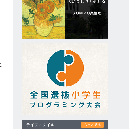
域
は
式
域
基
ライフスタイル
もっと見る