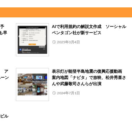
ら予
AIで利用規約の解説文作成 ソーシャル
も早
ペンタゴン社が新サービス
2025年3月4日
成 ア
表示灯が能登半島地震の復興応援動画
ペーン
案内地図「ナビタ」で放映、松井秀喜さ
んや武藤敬司さんらが出演
2024年7月1日
ビル