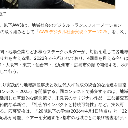
様子
京、以下AWS)は、地域社会のデジタルトランスフォーメーション
めの取り組みとして「
AWS デジタル社会実現ツアー 2025
」を、8月
。
関・地場企業など多様なステークホルダーが、対話を通じて各地
り方を考える場。2022年から行われており、4回目を迎える今年
古屋市・大阪市・東京・仙台市・北九州市・広島市の順で開催する。株
して行う。
、より実践的な地域課題解決と次世代人材育成の統合的な推進を目指
コンテスト 2025」を開催する。同コンテストで募集するのは、地
を活用した革新的な解決策で、未発表のオリジナル作品。主な審査
術的な革新性」「社会的インパクトと持続可能性」など。実装可
応募資格は、「28歳以下の学生(2026年4月1日時点)」と「22
応募が可能。ツアーを実施する7都市の地域ごとに最終審査を行い