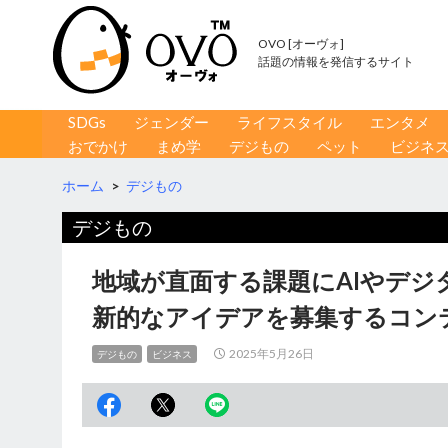
OVO [オーヴォ]
話題の情報を発信するサイト
コンテンツへ移動
検
SDGs
ジェンダー
ライフスタイル
エンタメ
索
おでかけ
まめ学
デジもの
ペット
ビジネ
ホーム
>
デジもの
デジもの
地域が直面する課題にAIやデジ
新的なアイデアを募集するコン
2025年5月26日
デジもの
ビジネス