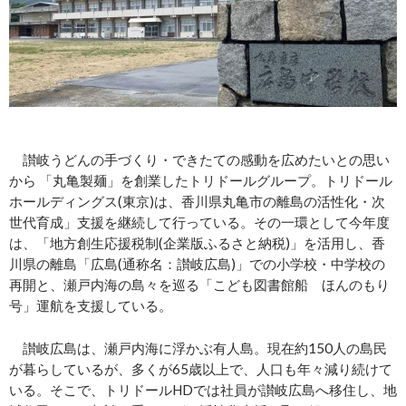
讃岐うどんの手づくり・できたての感動を広めたいとの思い
から 「丸亀製麺」を創業したトリドールグループ。トリドール
ホールディングス(東京)は、香川県丸亀市の離島の活性化・次
世代育成」支援を継続して行っている。その一環として今年度
は、「地方創生応援税制(企業版ふるさと納税)」を活用し、香
川県の離島「広島(通称名：讃岐広島)」での小学校・中学校の
再開と、瀬戸内海の島々を巡る「こども図書館船 ほんのもり
号」運航を支援している。
讃岐広島は、瀬戸内海に浮かぶ有人島。現在約150人の島民
が暮らしているが、多くが65歳以上で、人口も年々減り続けて
いる。そこで、トリドールHDでは社員が讃岐広島へ移住し、地