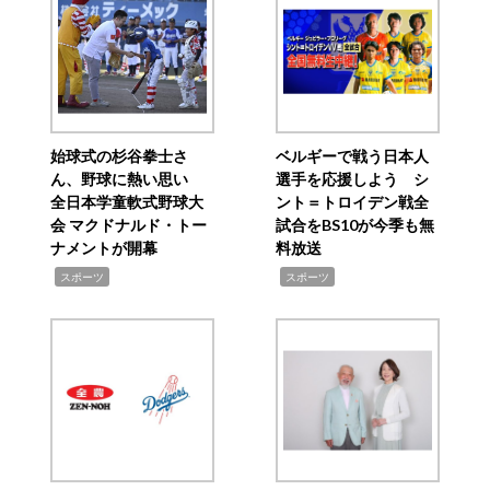
始球式の杉谷拳士さ
ベルギーで戦う日本人
ん、野球に熱い思い
選手を応援しよう シ
全日本学童軟式野球大
ント＝トロイデン戦全
会 マクドナルド・トー
試合をBS10が今季も無
ナメントが開幕
料放送
,
,
スポーツ
スポーツ