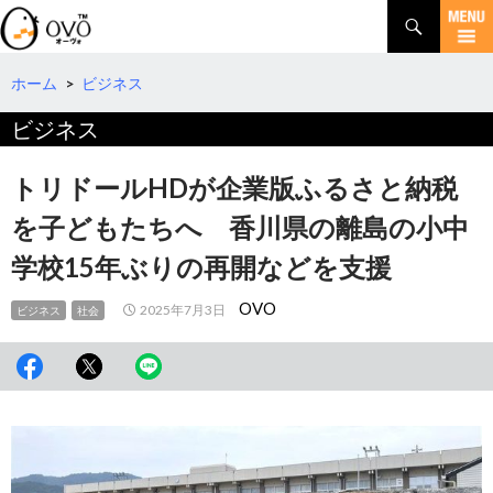
検
索
コ
ン
テ
ホーム
>
ビジネス
ン
ビジネス
ツ
へ
移
トリドールHDが企業版ふるさと納税
動
を子どもたちへ 香川県の離島の小中
学校15年ぶりの再開などを支援
OVO
2025年7月3日
ビジネス
社会