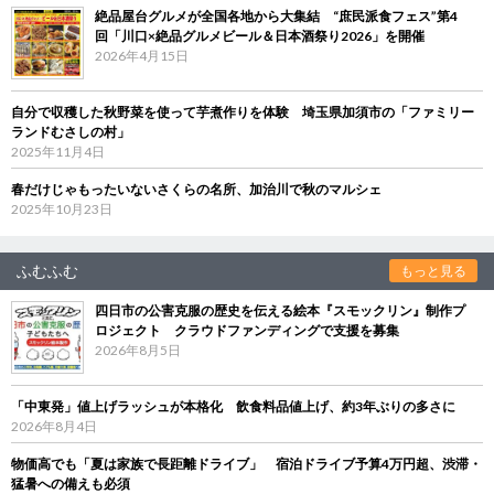
絶品屋台グルメが全国各地から大集結 “庶民派食フェス”第4
回「川口×絶品グルメビール＆日本酒祭り2026」を開催
2026年4月15日
自分で収穫した秋野菜を使って芋煮作りを体験 埼玉県加須市の「ファミリー
ランドむさしの村」
2025年11月4日
春だけじゃもったいないさくらの名所、加治川で秋のマルシェ
2025年10月23日
ふむふむ
もっと見る
四日市の公害克服の歴史を伝える絵本『スモックリン』制作プ
ロジェクト クラウドファンディングで支援を募集
2026年8月5日
「中東発」値上げラッシュが本格化 飲食料品値上げ、約3年ぶりの多さに
2026年8月4日
物価高でも「夏は家族で長距離ドライブ」 宿泊ドライブ予算4万円超、渋滞・
猛暑への備えも必須