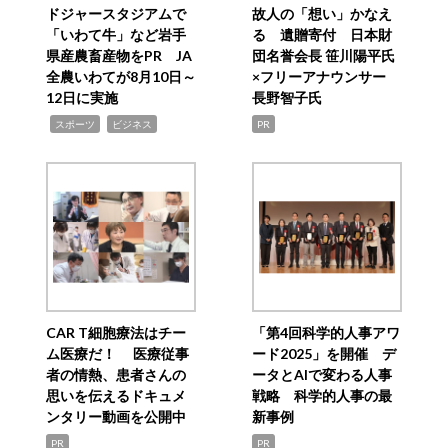
ドジャースタジアムで
故人の「想い」かなえ
「いわて牛」など岩手
る 遺贈寄付 日本財
県産農畜産物をPR JA
団名誉会長 笹川陽平氏
全農いわてが8月10日～
×フリーアナウンサー
12日に実施
長野智子氏
,
,
スポーツ
ビジネス
PR
CAR T細胞療法はチー
「第4回科学的人事アワ
ム医療だ！ 医療従事
ード2025」を開催 デ
者の情熱、患者さんの
ータとAIで変わる人事
思いを伝えるドキュメ
戦略 科学的人事の最
ンタリー動画を公開中
新事例
PR
PR