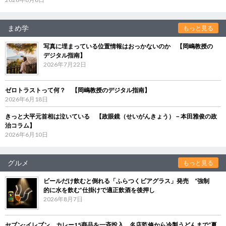
まめ学
もっと見る
写真に埋まっている位置情報はおっかないのか 【岡嶋教授の
デジタル指南】
2026年7月22日
ゼロトラストって何？ 【岡嶋教授のデジタル指南】
2026年6月18日
きっと大平元首相は泣いている 【政眼鏡（せいがんきょう）－本田雅俊の政
治コラム】
2026年6月10日
グルメ
もっと見る
ビールだけ飲むと倒れる「ふらつくビアグラス」発売 “強制
的に水を飲む”仕掛けで適正飲酒を後押し
2026年8月7日
セブン‐イレブン、カレー15商品を一斉投入 名店監修から冷製うどんまで“夏