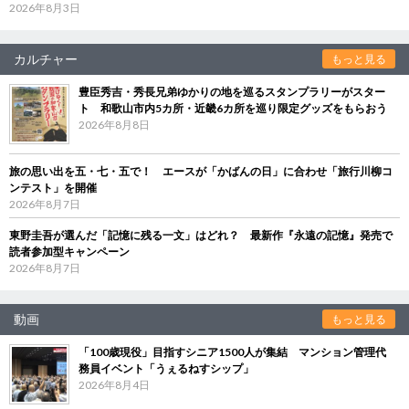
2026年8月3日
カルチャー
もっと見る
豊臣秀吉・秀長兄弟ゆかりの地を巡るスタンプラリーがスター
ト 和歌山市内5カ所・近畿6カ所を巡り限定グッズをもらおう
2026年8月8日
旅の思い出を五・七・五で！ エースが「かばんの日」に合わせ「旅行川柳コ
ンテスト」を開催
2026年8月7日
東野圭吾が選んだ「記憶に残る一文」はどれ？ 最新作『永遠の記憶』発売で
読者参加型キャンペーン
2026年8月7日
動画
もっと見る
「100歳現役」目指すシニア1500人が集結 マンション管理代
務員イベント「うぇるねすシップ」
2026年8月4日