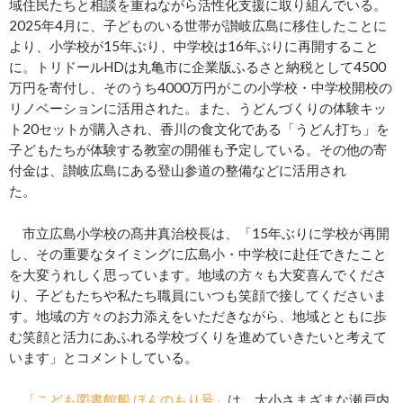
域住民たちと相談を重ねながら活性化支援に取り組んでいる。
2025年4月に、子どものいる世帯が讃岐広島に移住したことに
より、小学校が15年ぶり、中学校は16年ぶりに再開すること
に。トリドールHDは丸亀市に企業版ふるさと納税として4500
万円を寄付し、そのうち4000万円がこの小学校・中学校開校の
リノベーションに活用された。また、うどんづくりの体験キッ
ト20セットが購入され、香川の食文化である「うどん打ち」を
子どもたちが体験する教室の開催も予定している。その他の寄
付金は、讃岐広島にある登山参道の整備などに活用され
た。
市立広島小学校の髙井真治校長は、「15年ぶりに学校が再開
し、その重要なタイミングに広島小・中学校に赴任できたこと
を大変うれしく思っています。地域の方々も大変喜んでくださ
り、子どもたちや私たち職員にいつも笑顔で接してくださいま
す。地域の方々のお力添えをいただきながら、地域とともに歩
む笑顔と活力にあふれる学校づくりを進めていきたいと考えて
います」とコメントしている。
「こども図書館船 ほんのもり号」
は、大小さまざまな瀬戸内