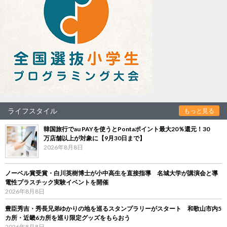
ライフスタイル
もっと見る
韓国旅行でau PAYを使うとPontaポイント最大20％還元！30
万店舗以上が対象に【9月30日まで】
2026年8月8日
ノーベル賞受賞・白川英樹博士が小中高生を直接指導 名城大学が講演会と導
電性プラスチック実験イベントを開催
2026年8月8日
豊臣秀吉・秀長兄弟ゆかりの地を巡るスタンプラリーがスタート 和歌山市内5
カ所・近畿6カ所を巡り限定グッズをもらおう
2026年8月8日