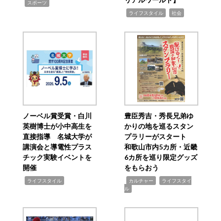
,
スポーツ
,
,
ライフスタイル
社会
ノーベル賞受賞・白川
豊臣秀吉・秀長兄弟ゆ
英樹博士が小中高生を
かりの地を巡るスタン
直接指導 名城大学が
プラリーがスタート
講演会と導電性プラス
和歌山市内5カ所・近畿
チック実験イベントを
6カ所を巡り限定グッズ
開催
をもらおう
,
,
,
ライフスタイル
カルチャー
ライフスタイ
ル