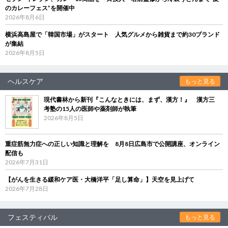
のカレーフェス”を開催中
2026年8月6日
横浜高島屋で「韓国市場」がスタート 人気グルメから雑貨まで約30ブランド
が集結
2026年8月5日
ヘルスケア
もっと見る
現代書林から新刊『こんなときには、まず、漢方！』 漢方三
考塾の15人の医師や薬剤師が執筆
2026年8月5日
重症筋無力症への正しい知識と理解を 8月8日広島市で公開講座、オンライン
配信も
2026年7月31日
【がんを生きる緩和ケア医・大橋洋平「足し算命」】天空を見上げて
2026年7月28日
フェスティバル
もっと見る