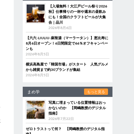
【入場無料！大江戸ビール祭り2026
秋】仕事帰りの一杯や週末の昼飲み
にも！全国のクラフトビールが大集
合｜品川
2026年8月6日
【六六-LIULIU-麻辣湯（マーラータン）】恵比寿に
8月6日オープン！6日間限定で66％オフキャンペー
ンも
2026年8月5日
横浜高島屋で「韓国市場」がスタート 人気グルメ
から雑貨まで約30ブランドが集結
2026年8月5日
ン
まめ学
もっと見る
写真に埋まっている位置情報はおっ
の
かないのか 【岡嶋教授のデジタル
指南】
2026年7月22日
に
。
ゼロトラストって何？ 【岡嶋教授のデジタル指