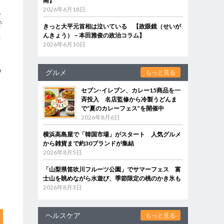
南】
2026年6月18日
あ
で
きっと大平元首相は泣いている 【政眼鏡（せいが
燃
んきょう）－本田雅俊の政治コラム】
2026年6月10日
の
グルメ
もっと見る
セブン‐イレブン、カレー15商品を一
斉投入 名店監修から冷製うどんま
で“夏のカレーフェス”を開催中
2026年8月6日
横浜高島屋で「韓国市場」がスタート 人気グルメ
から雑貨まで約30ブランドが集結
2026年8月5日
「山梨県笛吹川フルーツ公園」でサマーフェス 富
士山を眺めながら水遊び、季節限定の桃のかき氷も
2026年8月3日
ヘルスケア
もっと見る