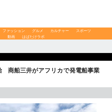
ファッション
グルメ
カルチャー
スポーツ
ス
動画
はばたけラボ
給 商船三井がアフリカで発電船事業