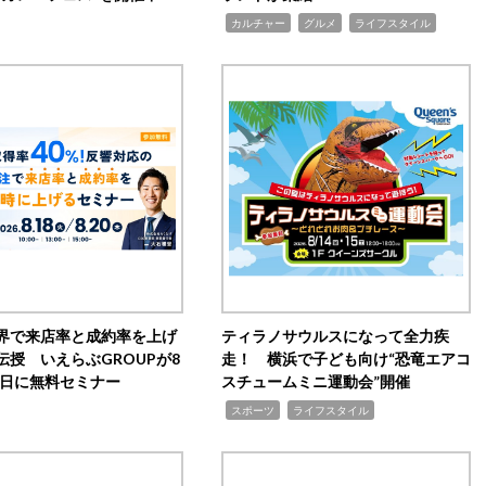
,
,
,
カルチャー
グルメ
ライフスタイル
界で来店率と成約率を上げ
ティラノサウルスになって全力疾
伝授 いえらぶGROUPが8
走！ 横浜で子ども向け“恐竜エアコ
20日に無料セミナー
スチュームミニ運動会”開催
,
,
スポーツ
ライフスタイル