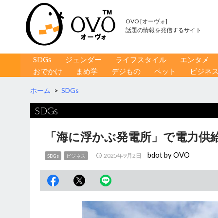
OVO [オーヴォ]
話題の情報を発信するサイト
コンテンツへ移動
検
SDGs
ジェンダー
ライフスタイル
エンタメ
索
おでかけ
まめ学
デジもの
ペット
ビジネ
ホーム
>
SDGs
SDGs
「海に浮かぶ発電所」で電力供
bdot by OVO
2025年9月2日
SDGs
ビジネス