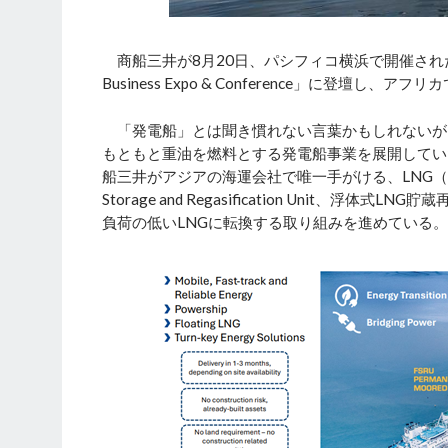
商船三井が8月20日、パシフィコ横浜で開催された第
Business Expo & Conference」に登壇
「発電船」とは聞き慣れない言葉かもしれないが
もともと重油を燃料とする発電船事業を展開してい
船三井がアジアの海運会社で唯一手がける、LNG（液化
Storage and Regasification Uni
負荷の低いLNGに転換する取り組みを進めている。