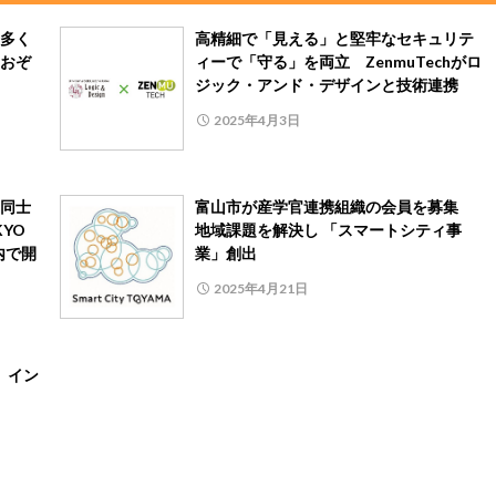
多く
高精細で「見える」と堅牢なセキュリテ
おぞ
ィーで「守る」を両立 ZenmuTechがロ
ジック・アンド・デザインと技術連携
2025年4月3日
同士
富山市が産学官連携組織の会員を募集
YO
地域課題を解決し 「スマートシティ事
都内で開
業」創出
2025年4月21日
 イン