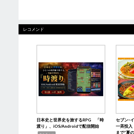
レコメンド
日本史と世界史を旅するRPG 「時
セブン‐
渡り」、iOS/Androidで配信開始
一斉投入
まで“夏
,
カルチャー