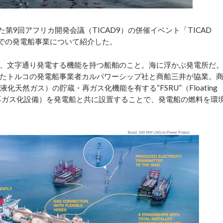
9回アフリカ開発会議（TICAD9）の併催イベント「TICAD
し、アフリカでの発電船事業について紹介した。
、文字通り発電する機能を持つ船舶のこと。海に浮かぶ発電所だ
たトルコの発電船事業者カルパワーシップ社と商船三井が協業。
天然ガス）の貯蔵・再ガス化機能を有する“FSRU”（Floating
t、浮体式LNG貯蔵再ガス化設備）を発電船と共に設置することで、発電船の燃料を環