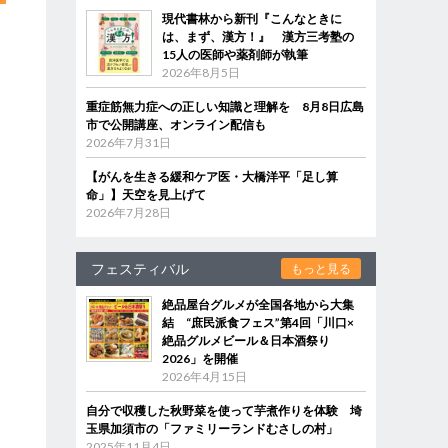
現代書林から新刊『こんなときに
は、まず、漢方！』 漢方三考塾の
15人の医師や薬剤師が執筆
2026年8月5日
重症筋無力症への正しい知識と理解を 8月8日広島
市で公開講座、オンライン配信も
2026年7月31日
【がんを生きる緩和ケア医・大橋洋平「足し算
命」】天空を見上げて
2026年7月28日
フェスティバル
もっと見る
絶品屋台グルメが全国各地から大集
結 “庶民派食フェス”第4回「川口×
絶品グルメビール＆日本酒祭り
2026」を開催
2026年4月15日
自分で収穫した秋野菜を使って芋煮作りを体験 埼
玉県加須市の「ファミリーランドむさしの村」
2025年11月4日