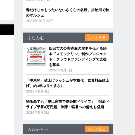
春だけじゃもったいないさくらの名所、加治川で秋
のマルシェ
2025年10月23日
ふむふむ
もっと見る
四日市の公害克服の歴史を伝える絵
本『スモックリン』制作プロジェク
ト クラウドファンディングで支援
を募集
2026年8月5日
「中東発」値上げラッシュが本格化 飲食料品値上
げ、約3年ぶりの多さに
2026年8月4日
物価高でも「夏は家族で長距離ドライブ」 宿泊ド
ライブ予算4万円超、渋滞・猛暑への備えも必須
2026年8月3日
カルチャー
もっと見る