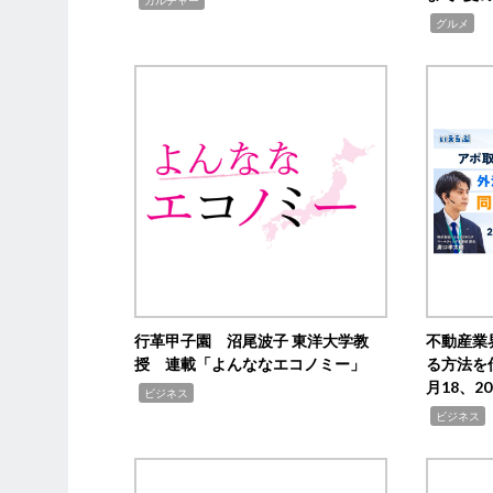
,
グルメ
行革甲子園 沼尾波子 東洋大学教
不動産業
授 連載「よんななエコノミー」
る方法を
月18、
,
ビジネス
,
ビジネス