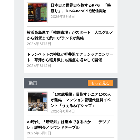
日本史と世界史を旅するRPG 「時
渡り」、iOS/Androidで配信開始
2026年8月6日
横浜高島屋で「韓国市場」がスタート 人気グルメ
から雑貨まで約30ブランドが集結
2026年8月5日
トランペットの神様が軽井沢でクラシックコンサー
ト 草津から軽井沢にも拠点を増やして開催
2026年8月5日
動画
もっと見る
「100歳現役」目指すシニア1500人
が集結 マンション管理代務員イベ
ント「うぇるねすシップ」
2026年8月4日
AI時代、「暗黙知」は継承できるのか 「デジブ
レ」説明会／ラウンドテーブル
2026年8月3日