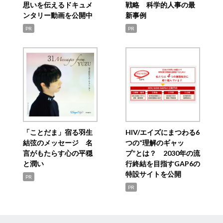
思いを伝えるドキュメ
戦略 科学的人事の最
ンタリー動画を公開中
新事例
PR
PR
「ことだま」宿る羽生
HIV/エイズにまつわる6
結弦のメッセージ 名
つの“理解のギャッ
言がもたらす心の平穏
プ”とは？ 2030年の流
と潤い
行終結を目指すGAP6の
特設サイトを公開
PR
PR