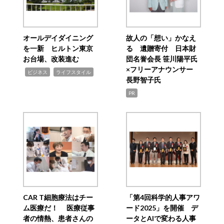
オールデイダイニング
故人の「想い」かなえ
を一新 ヒルトン東京
る 遺贈寄付 日本財
お台場、改装進む
団名誉会長 笹川陽平氏
×フリーアナウンサー
,
,
ビジネス
ライフスタイル
長野智子氏
PR
CAR T細胞療法はチー
「第4回科学的人事アワ
ム医療だ！ 医療従事
ード2025」を開催 デ
者の情熱、患者さんの
ータとAIで変わる人事