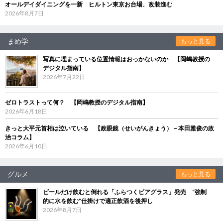
オールデイダイニングを一新 ヒルトン東京お台場、改装進む
2026年8月7日
まめ学
もっと見る
写真に埋まっている位置情報はおっかないのか 【岡嶋教授の
デジタル指南】
2026年7月22日
ゼロトラストって何？ 【岡嶋教授のデジタル指南】
2026年6月18日
きっと大平元首相は泣いている 【政眼鏡（せいがんきょう）－本田雅俊の政
治コラム】
2026年6月10日
グルメ
もっと見る
ビールだけ飲むと倒れる「ふらつくビアグラス」発売 “強制
的に水を飲む”仕掛けで適正飲酒を後押し
2026年8月7日