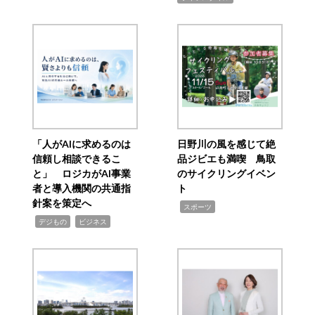
「人がAIに求めるのは
日野川の風を感じて絶
信頼し相談できるこ
品ジビエも満喫 鳥取
と」 ロジカがAI事業
のサイクリングイベン
者と導入機関の共通指
ト
針案を策定へ
,
スポーツ
,
,
デジもの
ビジネス