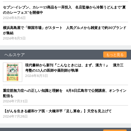
セブン‐イレブン、カレー15商品を一斉投入 名店監修から冷製うどんまで“夏
のカレーフェス”を開催中
2026年8月6日
横浜高島屋で「韓国市場」がスタート 人気グルメから雑貨まで約30ブランド
が集結
2026年8月5日
ヘルスケア
もっと見る
現代書林から新刊『こんなときには、まず、漢方！』 漢方三
考塾の15人の医師や薬剤師が執筆
2026年8月5日
重症筋無力症への正しい知識と理解を 8月8日広島市で公開講座、オンライン
配信も
2026年7月31日
【がんを生きる緩和ケア医・大橋洋平「足し算命」】天空を見上げて
2026年7月28日