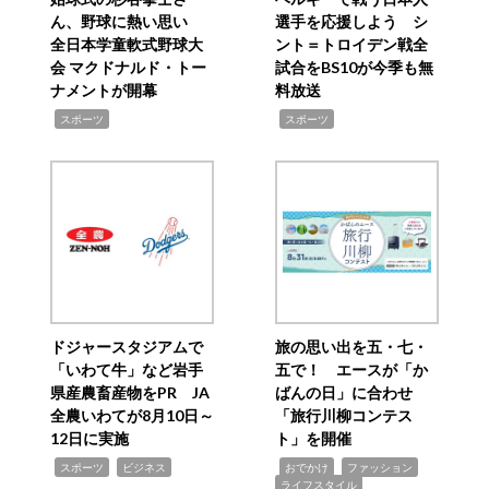
ん、野球に熱い思い
選手を応援しよう シ
全日本学童軟式野球大
ント＝トロイデン戦全
会 マクドナルド・トー
試合をBS10が今季も無
ナメントが開幕
料放送
,
,
スポーツ
スポーツ
ドジャースタジアムで
旅の思い出を五・七・
「いわて牛」など岩手
五で！ エースが「か
県産農畜産物をPR JA
ばんの日」に合わせ
全農いわてが8月10日～
「旅行川柳コンテス
12日に実施
ト」を開催
,
,
,
,
,
スポーツ
ビジネス
おでかけ
ファッション
ライフスタイル