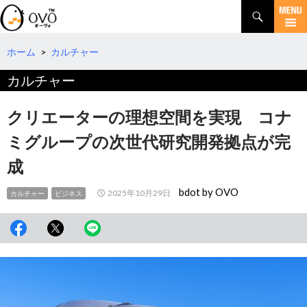
検
索
コ
ン
テ
ホーム
>
カルチャー
ン
カルチャー
ツ
へ
移
クリエーターの理想空間を実現 コナ
動
ミグループの次世代研究開発拠点が完
成
bdot by OVO
2025年10月29日
カルチャー
ビジネス