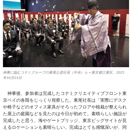
神事に臨むコナミグループの東尾公彦社長（中央）ら＝東京都江東区、2025
年10月23日
神事後、参加者は完成したコナミクリエイティブフロント東
京ベイの各階をじっくり視察した。東尾社長は「実際にデスク
や椅子などのオフィス家具がそろったフロアや植栽が整えられ
た屋上の庭園などを見たのは今日が初めて。素晴らしい施設が
完成したと思う。海やゲートブリッジ、東京ビッグサイトが見
えるロケーションも素晴らしい。完成はとても感慨深いが、同