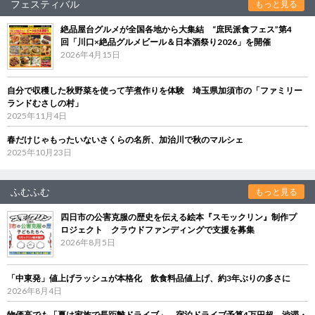
フェスティバル
もっと見る
絶品屋台グルメが全国各地から大集結 “庶民派食フェス”第4
回「川口×絶品グルメビール＆日本酒祭り2026」を開催
2026年4月15日
自分で収穫した秋野菜を使って芋煮作りを体験 埼玉県加須市の「ファミリー
ランドむさしの村」
2025年11月4日
春だけじゃもったいないさくらの名所、加治川で秋のマルシェ
2025年10月23日
ふむふむ
もっと見る
四日市の公害克服の歴史を伝える絵本『スモックリン』制作プ
ロジェクト クラウドファンディングで支援を募集
2026年8月5日
「中東発」値上げラッシュが本格化 飲食料品値上げ、約3年ぶりの多さに
2026年8月4日
物価高でも「夏は家族で長距離ドライブ」 宿泊ドライブ予算4万円超、渋滞・