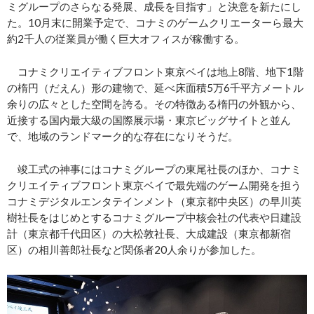
ミグループのさらなる発展、成長を目指す」と決意を新たにし
た。10月末に開業予定で、コナミのゲームクリエーターら最大
約2千人の従業員が働く巨大オフィスが稼働する。
コナミクリエイティブフロント東京ベイは地上8階、地下1階
の楕円（だえん）形の建物で、延べ床面積5万6千平方メートル
余りの広々とした空間を誇る。その特徴ある楕円の外観から、
近接する国内最大級の国際展示場・東京ビッグサイトと並ん
で、地域のランドマーク的な存在になりそうだ。
竣工式の神事にはコナミグループの東尾社長のほか、コナミ
クリエイティブフロント東京ベイで最先端のゲーム開発を担う
コナミデジタルエンタテインメント（東京都中央区）の早川英
樹社長をはじめとするコナミグループ中核会社の代表や日建設
計（東京都千代田区）の大松敦社長、大成建設（東京都新宿
区）の相川善郎社長など関係者20人余りが参加した。