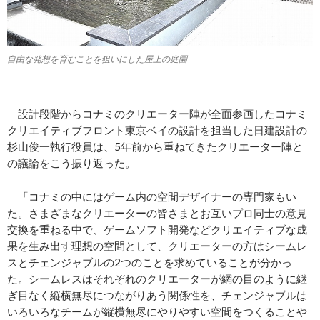
自由な発想を育むことを狙いにした屋上の庭園
設計段階からコナミのクリエーター陣が全面参画したコナミ
クリエイティブフロント東京ベイの設計を担当した日建設計の
杉山俊一執行役員は、5年前から重ねてきたクリエーター陣と
の議論をこう振り返った。
「コナミの中にはゲーム内の空間デザイナーの専門家もい
た。さまざまなクリエーターの皆さまとお互いプロ同士の意見
交換を重ねる中で、ゲームソフト開発などクリエイティブな成
果を生み出す理想の空間として、クリエーターの方はシームレ
スとチェンジャブルの2つのことを求めていることが分かっ
た。シームレスはそれぞれのクリエーターが網の目のように継
ぎ目なく縦横無尽につながりあう関係性を、チェンジャブルは
いろいろなチームが縦横無尽にやりやすい空間をつくることや