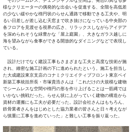
そのシームレス、チェンジャブルな空間は、発想の異なる多
様なクリエーターの偶発的な出会いを促進する、全階を高低差
の少ない緩やかな楕円状のらせん通路で移動できる工夫や、明
るい日差しが差し込む天窓まで吹き抜けになっている中央部の
各フロアを見渡せる視界の広さ、リラックスしながらアイデア
を深められそうな緑豊かな「屋上庭園」、大きなガラス越しに
海を望みながら食事ができる開放的なダイニングなどで表現し
ている。
設計だけでなく建設工事もさまざまな工夫と高度な技術が施
され、緻密な施工計画の下に進められたという。施工を担当し
た大成建設東京支店のコナミクリエイティブフロント東京ベイ
新築工事統括所長・市塚貴浩さんは「これだけの大規模な建物
でシームレスな空間や楕円の形を作り上げることは一筋縄では
いかない挑戦だった。らせん状に上がっていく建物の構造から
資材の運搬にも工夫が必要だった。設計会社さんはもちろん、
鉄骨業者さんをはじめとした協力業者の皆さんと日々考えなが
ら慎重に工事を進めていった」と難しい工事を振り返った。