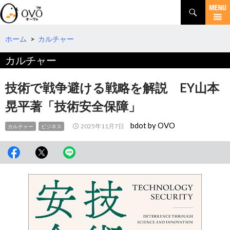
検
索
コ
ン
テ
ホーム
>
カルチャー
ン
カルチャー
ツ
へ
移
技術で戦争避ける戦略を解説 EY山本
動
晃平著「技術安全保障」
bdot by OVO
2025年11月7日
カルチャー
ビジネス