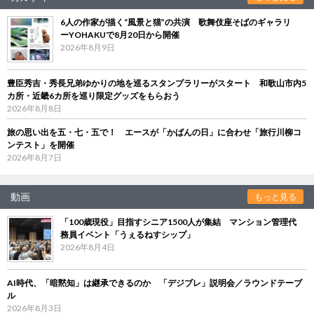
6人の作家が描く“風景と猫”の共演 歌舞伎座そばのギャラリ
ーYOHAKUで8月20日から開催
2026年8月9日
豊臣秀吉・秀長兄弟ゆかりの地を巡るスタンプラリーがスタート 和歌山市内5
カ所・近畿6カ所を巡り限定グッズをもらおう
2026年8月8日
旅の思い出を五・七・五で！ エースが「かばんの日」に合わせ「旅行川柳コ
ンテスト」を開催
2026年8月7日
動画
もっと見る
「100歳現役」目指すシニア1500人が集結 マンション管理代
務員イベント「うぇるねすシップ」
2026年8月4日
AI時代、「暗黙知」は継承できるのか 「デジブレ」説明会／ラウンドテーブ
ル
2026年8月3日