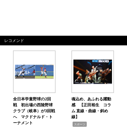
レコメンド
全日本学童野球の2回
魂込め、あふれる躍動
戦 初出場の西陵野球
感 【正田裕生 コラ
クラブ（岐阜）が3回戦
ム 直線・曲線・斜め
へ マクドナルド・ト
線】
ーナメント
,
スポーツ