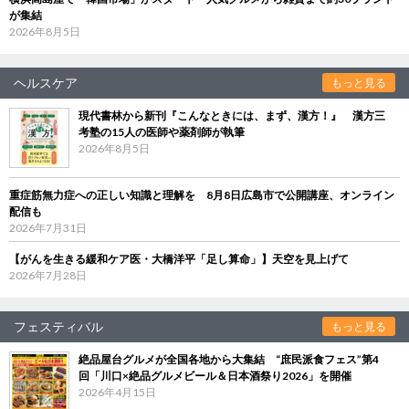
が集結
2026年8月5日
ヘルスケア
もっと見る
現代書林から新刊『こんなときには、まず、漢方！』 漢方三
考塾の15人の医師や薬剤師が執筆
2026年8月5日
重症筋無力症への正しい知識と理解を 8月8日広島市で公開講座、オンライン
配信も
2026年7月31日
【がんを生きる緩和ケア医・大橋洋平「足し算命」】天空を見上げて
2026年7月28日
フェスティバル
もっと見る
絶品屋台グルメが全国各地から大集結 “庶民派食フェス”第4
回「川口×絶品グルメビール＆日本酒祭り2026」を開催
2026年4月15日