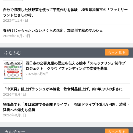
自分で収穫した秋野菜を使って芋煮作りを体験 埼玉県加須市の「ファミリー
ランドむさしの村」
2025年11月4日
春だけじゃもったいないさくらの名所、加治川で秋のマルシェ
2025年10月23日
ふむふむ
もっと見る
四日市の公害克服の歴史を伝える絵本『スモックリン』制作プ
ロジェクト クラウドファンディングで支援を募集
2026年8月5日
「中東発」値上げラッシュが本格化 飲食料品値上げ、約3年ぶりの多さに
2026年8月4日
物価高でも「夏は家族で長距離ドライブ」 宿泊ドライブ予算4万円超、渋滞・
猛暑への備えも必須
2026年8月3日
カルチャー
もっと見る