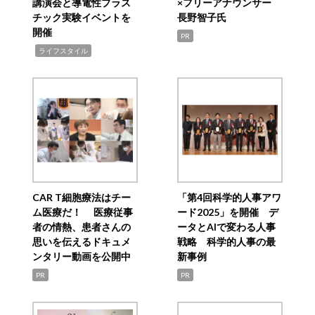
講演会と導電性プラス
×フリーアナウンサー
チック実験イベントを
長野智子氏
開催
PR
,
ライフスタイル
CAR T細胞療法はチー
「第4回科学的人事アワ
ム医療だ！ 医療従事
ード2025」を開催 デ
者の情熱、患者さんの
ータとAIで変わる人事
思いを伝えるドキュメ
戦略 科学的人事の最
ンタリー動画を公開中
新事例
PR
PR