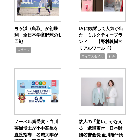
弓ヶ浜（鳥取）が初勝
LVに敗訴して人気が出
利 全日本学童野球の1
た ミルクティーブラ
回戦
ンド 【野村義樹✕
リアルワールド】
,
スポーツ
,
,
ライフスタイル
社会
ノーベル賞受賞・白川
故人の「想い」かなえ
英樹博士が小中高生を
る 遺贈寄付 日本財
直接指導 名城大学が
団名誉会長 笹川陽平氏