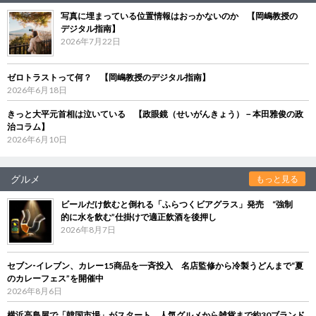
写真に埋まっている位置情報はおっかないのか 【岡嶋教授の
デジタル指南】
2026年7月22日
ゼロトラストって何？ 【岡嶋教授のデジタル指南】
2026年6月18日
きっと大平元首相は泣いている 【政眼鏡（せいがんきょう）－本田雅俊の政
治コラム】
2026年6月10日
グルメ
もっと見る
ビールだけ飲むと倒れる「ふらつくビアグラス」発売 “強制
的に水を飲む”仕掛けで適正飲酒を後押し
2026年8月7日
セブン‐イレブン、カレー15商品を一斉投入 名店監修から冷製うどんまで“夏
のカレーフェス”を開催中
2026年8月6日
横浜高島屋で「韓国市場」がスタート 人気グルメから雑貨まで約30ブランド