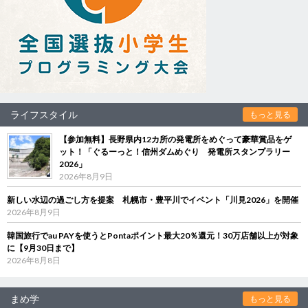
ライフスタイル
もっと見る
【参加無料】長野県内12カ所の発電所をめぐって豪華賞品をゲ
ット！「ぐるーっと！信州ダムめぐり 発電所スタンプラリー
2026」
2026年8月9日
新しい水辺の過ごし方を提案 札幌市・豊平川でイベント「川見2026」を開催
2026年8月9日
韓国旅行でau PAYを使うとPontaポイント最大20％還元！30万店舗以上が対象
に【9月30日まで】
2026年8月8日
まめ学
もっと見る