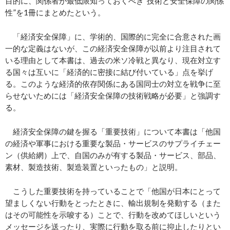
目的に、関係者が最低限知っておくべき“技術と安全保障の関係
性”を1冊にまとめたという。
「経済安全保障」に、学術的、国際的に完全に合意された画
一的な定義はないが、この経済安全保障が以前より注目されて
いる理由として本書は、過去の米ソ冷戦と異なり、現在対立す
る国々は互いに「経済的に密接に結び付いている」点を挙げ
る。このような経済的依存関係にある国同士の対立を戦争に至
らせないためには「経済安全保障の技術戦略が必要」と強調す
る。
経済安全保障の鍵を握る「重要技術」について本書は「他国
の経済や軍事における重要な製品・サービスのサプライチェー
ン（供給網）上で、自国のみが有する製品・サービス、部品、
素材、製造技術、製造装置といったもの」と説明。
こうした重要技術を持っていることで「他国が日本にとって
望ましくない行動をとったときに、輸出規制を発動する（また
はその可能性を示唆する）ことで、行動を改めてほしいという
メッセージを送ったり、実際に行動を取る前に抑止したりとい