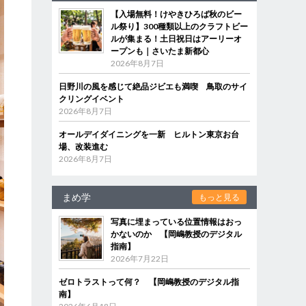
【入場無料！けやきひろば秋のビー
ル祭り】300種類以上のクラフトビー
ルが集まる！土日祝日はアーリーオ
ープンも｜さいたま新都心
2026年8月7日
日野川の風を感じて絶品ジビエも満喫 鳥取のサイ
クリングイベント
2026年8月7日
オールデイダイニングを一新 ヒルトン東京お台
場、改装進む
2026年8月7日
まめ学
もっと見る
写真に埋まっている位置情報はおっ
かないのか 【岡嶋教授のデジタル
指南】
2026年7月22日
ゼロトラストって何？ 【岡嶋教授のデジタル指
南】