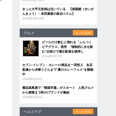
2026年6月18日
きっと大平元首相は泣いている 【政眼鏡（せいが
融
んきょう）－本田雅俊の政治コラム】
2026年6月10日
ブ
グルメ
もっと見る
ビールだけ飲むと倒れる「ふらつく
ビアグラス」発売 “強制的に水を飲
む”仕掛けで適正飲酒を後押し
2026年8月7日
ッ
セブン‐イレブン、カレー15商品を一斉投入 名店
監修から冷製うどんまで“夏のカレーフェス”を開催
中
2026年8月6日
的
横浜高島屋で「韓国市場」がスタート 人気グルメ
から雑貨まで約30ブランドが集結
2026年8月5日
合
ヘルスケア
もっと見る