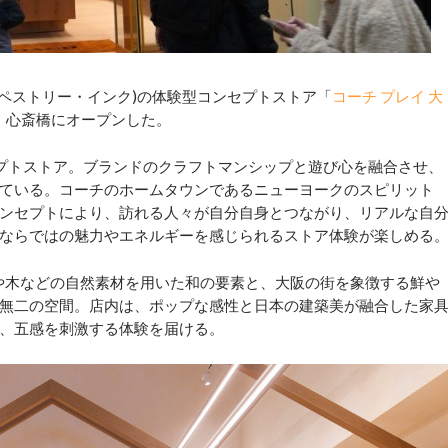
タペストリー・インク)の体験型コンセプトストア「
コーチ プレイ 大
阪・心斎橋にオープンした。
セプトストア。ブランドのクラフトマンシップと遊び心を融合させ、
ている。コーチのホームタウンであるニューヨークのスピリット
ンセプトにより、訪れる人々が自分自身とつながり、リアルな自
ならではの魅力やエネルギーを感じられるストア体験が楽しめる
や木などの自然素材を用いた和の要素と、大阪の街を象徴する鮮や
無二の空間。店内は、ポップな感性と日本の建築美が融合した家
、五感を刺激する体験を届ける。