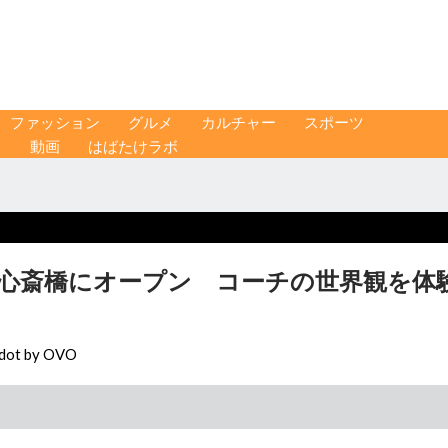
ファッション
グルメ
カルチャー
スポーツ
ス
動画
はばたけラボ
・心斎橋にオープン コーチの世界観を体
dot by OVO