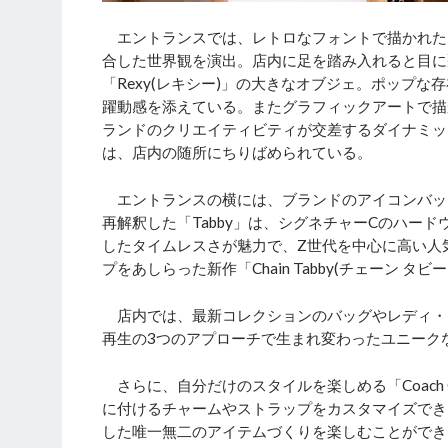
エントランスでは、レトロなフォントで描かれた
合した世界観を演出。店内に足を踏み入れると目に
「Rexy(レキシー)」の大きなオブジェ。ポップ
躍動感を添えている。またグラフィックアートで描
ランドのクリエイティビティが交差するダイナミッ
は、店内の随所にちりばめられている。
エントランスの横には、ブランドのアイコンバッグ「
再解釈した「Tabby」は、シグネチャーCのハー
したタイムレスさが魅力で、Z世代を中心に高い人
プをあしらった新作「Chain Tabby(チェーン 
店内では、最新コレクションのバッグやレディ・
再生の3つのアプローチで生まれ変わったユニークなバッ
さらに、自分だけのスタイルを楽しめる「Coach C
に付けるチャームやストラップをカスタマイズでき
した唯一無二のアイテムづくりを楽しむことができ