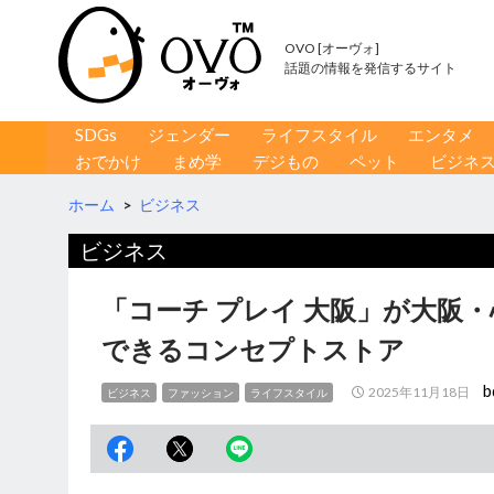
OVO [オーヴォ]
話題の情報を発信するサイト
コンテンツへ移動
検
SDGs
ジェンダー
ライフスタイル
エンタメ
索
おでかけ
まめ学
デジもの
ペット
ビジネ
ホーム
>
ビジネス
ビジネス
「コーチ プレイ 大阪」が大阪
できるコンセプトストア
b
2025年11月18日
ビジネス
ファッション
ライフスタイル