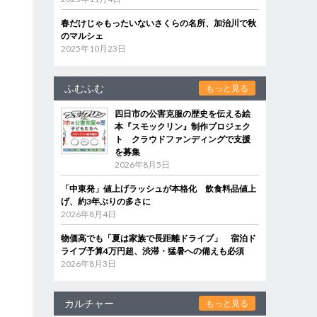
春だけじゃもったいないさくらの名所、加治川で秋
のマルシェ
2025年10月23日
ふむふむ
もっと見る
四日市の公害克服の歴史を伝える絵
本『スモックリン』制作プロジェク
ト クラウドファンディングで支援
を募集
2026年8月5日
「中東発」値上げラッシュが本格化 飲食料品値上
げ、約3年ぶりの多さに
2026年8月4日
物価高でも「夏は家族で長距離ドライブ」 宿泊ド
ライブ予算4万円超、渋滞・猛暑への備えも必須
2026年8月3日
カルチャー
もっと見る