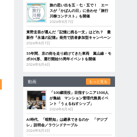
旅の思い出を五・七・五で！ エー
スが「かばんの日」に合わせ「旅行
川柳コンテスト」を開催
2026年8月7日
東野圭吾が選んだ「記憶に残る一文」はどれ？ 最
新作『永遠の記憶』発売で読者参加型キャンペーン
2026年8月7日
55年間、京の街を走り続けてきた車両 嵐山線・モ
ボ301形、運行開始55周年イベントを開催
2026年8月6日
動画
もっと見る
「100歳現役」目指すシニア1500人
が集結 マンション管理代務員イベ
ント「うぇるねすシップ」
2026年8月4日
AI時代、「暗黙知」は継承できるのか 「デジブ
レ」説明会／ラウンドテーブル
2026年8月3日