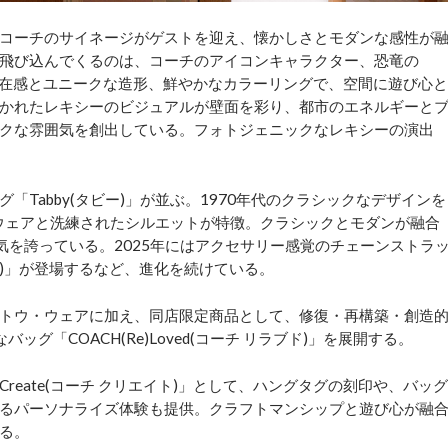
コーチのサイネージがゲストを迎え、懐かしさとモダンな感性が
飛び込んでくるのは、コーチのアイコンキャラクター、恐竜の
な存在感とユニークな造形、鮮やかなカラーリングで、空間に遊び心と
かれたレキシーのビジュアルが壁面を彩り、都市のエネルギーと
クな雰囲気を創出している。フォトジェニックなレキシーの演出
Tabby(タビー)」が並ぶ。1970年代のクラシックなデザインを
ドウェアと洗練されたシルエットが特徴。クラシックとモダンが融合
気を誇っている。2025年にはアクセサリー感覚のチェーンストラ
タビー)」が登場するなど、進化を続けている。
トウ・ウェアに加え、同店限定商品として、修復・再構築・創造
グ「COACH(Re)Loved(コーチ リラブド)」を展開する。
reate(コーチ クリエイト)」として、ハングタグの刻印や、バッグ
るパーソナライズ体験も提供。クラフトマンシップと遊び心が融
る。