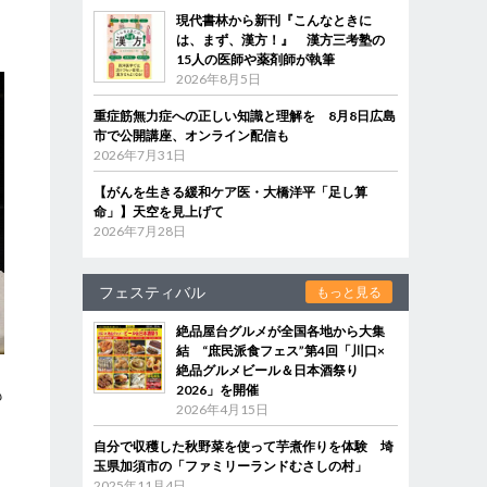
現代書林から新刊『こんなときに
は、まず、漢方！』 漢方三考塾の
15人の医師や薬剤師が執筆
2026年8月5日
重症筋無力症への正しい知識と理解を 8月8日広島
市で公開講座、オンライン配信も
2026年7月31日
【がんを生きる緩和ケア医・大橋洋平「足し算
命」】天空を見上げて
2026年7月28日
フェスティバル
もっと見る
絶品屋台グルメが全国各地から大集
結 “庶民派食フェス”第4回「川口×
絶品グルメビール＆日本酒祭り
2026」を開催
も
2026年4月15日
自分で収穫した秋野菜を使って芋煮作りを体験 埼
玉県加須市の「ファミリーランドむさしの村」
2025年11月4日