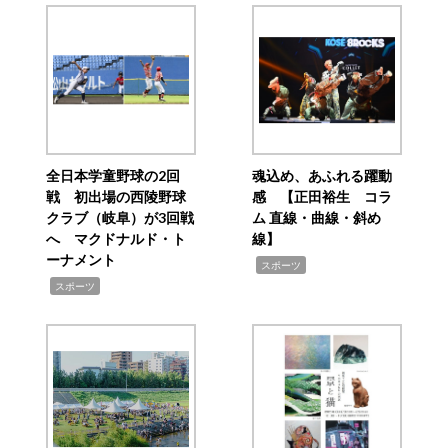
全日本学童野球の2回
魂込め、あふれる躍動
戦 初出場の西陵野球
感 【正田裕生 コラ
クラブ（岐阜）が3回戦
ム 直線・曲線・斜め
へ マクドナルド・ト
線】
ーナメント
,
スポーツ
,
スポーツ