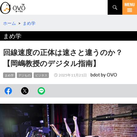
検
索
コ
ン
テ
ホーム
>
まめ学
ン
まめ学
ツ
へ
移
回線速度の正体は速さと違うのか？
動
【岡嶋教授のデジタル指南】
bdot by OVO
2025年11月21日
まめ学
デジもの
ビジネス