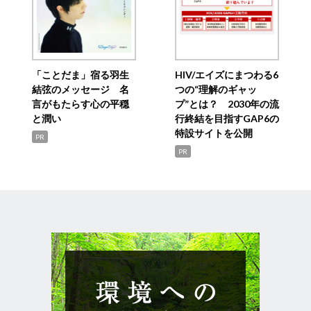
「ことだま」宿る羽生
HIV/エイズにまつわる6
結弦のメッセージ 名
つの“理解のギャッ
言がもたらす心の平穏
プ”とは？ 2030年の流
と潤い
行終結を目指すGAP6の
特設サイトを公開
PR
PR