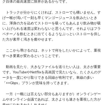
ク自体の最高速度に限界があるからです。
トラックが分かりにくければ、ストローでも構いません。す
げー喉が渇いて一刻も早くマンゴージュースを飲みたいとき
に、渾身の力を込めてストローを吸ってもあんまり飲み物が吸
い上げられる速度は変わらないと思うんです。それよりはフラ
ペチーノを飲むときに出てくるようなぶっといストローを供し
た方が素早く渇きを癒やせます。
ここから導けるのは、ネットで何をしたいかによって、重視
すべき要素が変わるということです。
動画を見たり、大きなファイルを送りたい人は、太さが重要
です。YouTubeやNetflixを高画質で見たいなら、たくさんのデ
ータを一度にやり取りできる回線が有利です。車線の多い
「××Gbps」プランが意味を持ってきます。
一方（一概には言えない部分もありますが）オンラインゲー
ムやオンライン会議であれば、太さよりも速さを重視した方が
幸せになれるかもしれません。