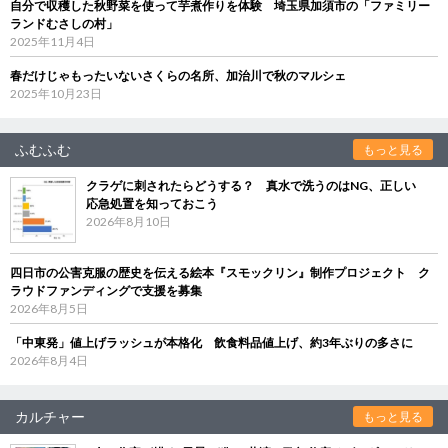
自分で収穫した秋野菜を使って芋煮作りを体験 埼玉県加須市の「ファミリー
ランドむさしの村」
2025年11月4日
春だけじゃもったいないさくらの名所、加治川で秋のマルシェ
2025年10月23日
ふむふむ
もっと見る
クラゲに刺されたらどうする？ 真水で洗うのはNG、正しい
応急処置を知っておこう
2026年8月10日
四日市の公害克服の歴史を伝える絵本『スモックリン』制作プロジェクト ク
ラウドファンディングで支援を募集
2026年8月5日
「中東発」値上げラッシュが本格化 飲食料品値上げ、約3年ぶりの多さに
2026年8月4日
カルチャー
もっと見る