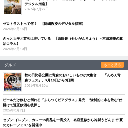
デジタル指南】
2026年7月22日
ゼロトラストって何？ 【岡嶋教授のデジタル指南】
2026年6月18日
きっと大平元首相は泣いている 【政眼鏡（せいがんきょう）－本田雅俊の政
治コラム】
2026年6月10日
グルメ
もっと見る
秋の日比谷公園に青森のおいしいものが大集合 「んめぇ青
森フェス」、9月18日から3日間
2026年8月10日
ビールだけ飲むと倒れる「ふらつくビアグラス」発売 “強制的に水を飲む”仕
掛けで適正飲酒を後押し
2026年8月7日
セブン‐イレブン、カレー15商品を一斉投入 名店監修から冷製うどんまで“夏
のカレーフェス”を開催中