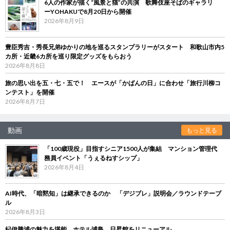
6人の作家が描く“風景と猫”の共演 歌舞伎座そばのギャラリ
ーYOHAKUで8月20日から開催
2026年8月9日
豊臣秀吉・秀長兄弟ゆかりの地を巡るスタンプラリーがスタート 和歌山市内5
カ所・近畿6カ所を巡り限定グッズをもらおう
2026年8月8日
旅の思い出を五・七・五で！ エースが「かばんの日」に合わせ「旅行川柳コ
ンテスト」を開催
2026年8月7日
動画
もっと見る
「100歳現役」目指すシニア1500人が集結 マンション管理代
務員イベント「うぇるねすシップ」
2026年8月4日
AI時代、「暗黙知」は継承できるのか 「デジブレ」説明会／ラウンドテーブ
ル
2026年8月3日
紀伊勝浦の魅力を堪能 ホテル浦島、日昇館をリニューアル