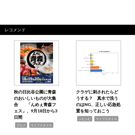
レコメンド
秋の日比谷公園に青森
クラゲに刺されたらど
のおいしいものが大集
うする？ 真水で洗う
合 「んめぇ青森フ
のはNG、正しい応急処
ェス」、9月18日から3
置を知っておこう
日間
,
,
ふむふむ
ライフスタイル
,
,
グルメ
ライフスタイル