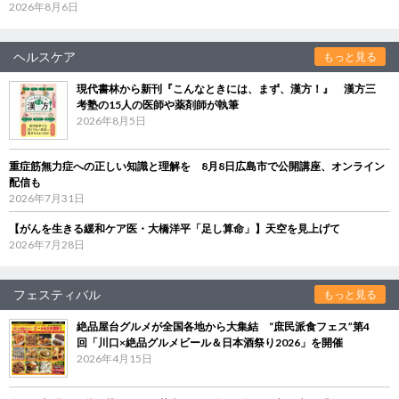
2026年8月6日
ヘルスケア
もっと見る
現代書林から新刊『こんなときには、まず、漢方！』 漢方三
考塾の15人の医師や薬剤師が執筆
2026年8月5日
重症筋無力症への正しい知識と理解を 8月8日広島市で公開講座、オンライン
配信も
2026年7月31日
【がんを生きる緩和ケア医・大橋洋平「足し算命」】天空を見上げて
2026年7月28日
フェスティバル
もっと見る
絶品屋台グルメが全国各地から大集結 “庶民派食フェス”第4
回「川口×絶品グルメビール＆日本酒祭り2026」を開催
2026年4月15日