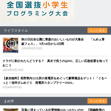
ライフスタイル
もっと見る
秋の日比谷公園に青森のおいしいものが大集合 「んめぇ青
森フェス」、9月18日から3日間
2026年8月10日
クラゲに刺されたらどうする？ 真水で洗うのはNG、正しい応急処置を知って
おこう
2026年8月10日
【参加無料】長野県内12カ所の発電所をめぐって豪華賞品をゲット！「ぐるー
っと！信州ダムめぐり 発電所スタンプラリー2026」
2026年8月9日
まめ学
もっと見る
写真に埋まっている位置情報はおっかないのか 【岡嶋教授の