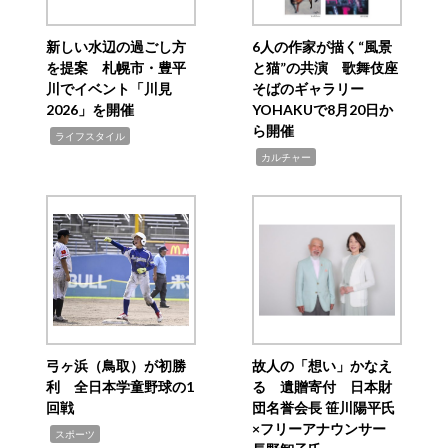
新しい水辺の過ごし方
6人の作家が描く“風景
を提案 札幌市・豊平
と猫”の共演 歌舞伎座
川でイベント「川見
そばのギャラリー
2026」を開催
YOHAKUで8月20日か
ら開催
,
ライフスタイル
,
カルチャー
弓ヶ浜（鳥取）が初勝
故人の「想い」かなえ
利 全日本学童野球の1
る 遺贈寄付 日本財
回戦
団名誉会長 笹川陽平氏
×フリーアナウンサー
,
スポーツ