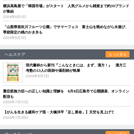
横浜高島屋で「韓国市場」がスタート 人気グルメから雑貨まで約30ブランド
が集結
2026年8月5日
「山梨県笛吹川フルーツ公園」でサマーフェス 富士山を眺めながら水遊び、
季節限定の桃のかき氷も
2026年8月3日
ヘルスケア
もっと見る
現代書林から新刊『こんなときには、まず、漢方！』 漢方三
考塾の15人の医師や薬剤師が執筆
2026年8月5日
重症筋無力症への正しい知識と理解を 8月8日広島市で公開講座、オンライン
配信も
2026年7月31日
【がんを生きる緩和ケア医・大橋洋平「足し算命」】天空を見上げて
2026年7月28日