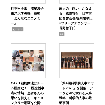
行革甲子園 沼尾波子
故人の「想い」かなえ
東洋大学教授 連載
る 遺贈寄付 日本財
「よんななエコノミ
団名誉会長 笹川陽平氏
ー」
×フリーアナウンサー
長野智子氏
,
ビジネス
PR
CAR T細胞療法はチー
「第4回科学的人事アワ
ム医療だ！ 医療従事
ード2025」を開催 デ
者の情熱、患者さんの
ータとAIで変わる人事
思いを伝えるドキュメ
戦略 科学的人事の最
ンタリー動画を公開中
新事例