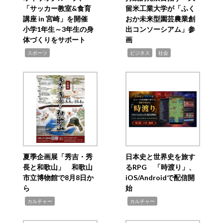
「サッカー教室&食育
留米工業大学が「ふく
講座 in 宮崎」を開催
おか未来型園芸農業創
小学1年生～3年生の身
出コンソーシアム」参
体づくりをサポート
画
,
,
,
スポーツ
ビジネス
社会
夏季企画展「秀吉・秀
日本史と世界史を旅す
長と和歌山」 和歌山
るRPG 「時渡り」、
市立博物館で8月8日か
iOS/Androidで配信開
ら
始
,
,
カルチャー
カルチャー