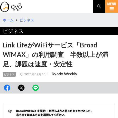
検
索
コ
ン
テ
ホーム
>
ビジネス
ン
ビジネス
ツ
へ
移
Link LifeがWiFiサービス「Broad
動
WiMAX」の利用調査 半数以上が満
足、課題は速度・安定性
Kyodo Weekly
2025年12月10日
ビジネス