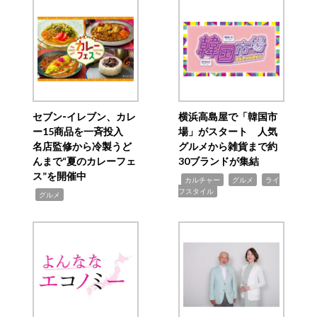
セブン‐イレブン、カレ
横浜高島屋で「韓国市
ー15商品を一斉投入
場」がスタート 人気
名店監修から冷製うど
グルメから雑貨まで約
んまで“夏のカレーフェ
30ブランドが集結
ス”を開催中
,
,
,
カルチャー
グルメ
ライ
フスタイル
,
グルメ