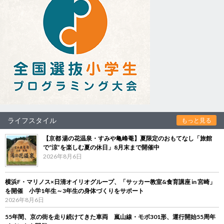
ライフスタイル
もっと見る
【京都 湯の花温泉・すみや亀峰菴】夏限定のおもてなし「旅館
で“涼”を楽しむ夏の休日」8月末まで開催中
2026年8月6日
横浜F・マリノス×日清オイリオグループ、「サッカー教室&食育講座 in 宮崎」
を開催 小学1年生～3年生の身体づくりをサポート
2026年8月6日
55年間、京の街を走り続けてきた車両 嵐山線・モボ301形、運行開始55周年