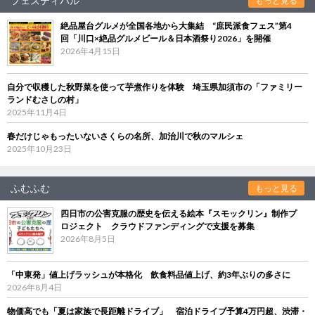
フェスティバル
もっと見る
絶品屋台グルメが全国各地から大集結 “庶民派食フェス”第4
回「川口×絶品グルメビール＆日本酒祭り2026」を開催
2026年4月15日
自分で収穫した秋野菜を使って芋煮作りを体験 埼玉県加須市の「ファミリー
ランドむさしの村」
2025年11月4日
春だけじゃもったいないさくらの名所、加治川で秋のマルシェ
2025年10月23日
ふむふむ
もっと見る
四日市の公害克服の歴史を伝える絵本『スモックリン』制作プ
ロジェクト クラウドファンディングで支援を募集
2026年8月5日
「中東発」値上げラッシュが本格化 飲食料品値上げ、約3年ぶりの多さに
2026年8月4日
物価高でも「夏は家族で長距離ドライブ」 宿泊ドライブ予算4万円超、渋滞・