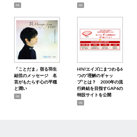
PR
PR
「ことだま」宿る羽生
HIV/エイズにまつわる6
結弦のメッセージ 名
つの“理解のギャッ
言がもたらす心の平穏
プ”とは？ 2030年の流
と潤い
行終結を目指すGAP6の
特設サイトを公開
PR
PR