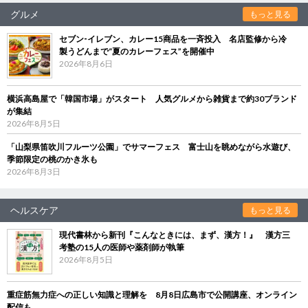
グルメ
もっと見る
セブン‐イレブン、カレー15商品を一斉投入 名店監修から冷
製うどんまで“夏のカレーフェス”を開催中
2026年8月6日
横浜高島屋で「韓国市場」がスタート 人気グルメから雑貨まで約30ブランド
が集結
2026年8月5日
「山梨県笛吹川フルーツ公園」でサマーフェス 富士山を眺めながら水遊び、
季節限定の桃のかき氷も
2026年8月3日
ヘルスケア
もっと見る
現代書林から新刊『こんなときには、まず、漢方！』 漢方三
考塾の15人の医師や薬剤師が執筆
2026年8月5日
重症筋無力症への正しい知識と理解を 8月8日広島市で公開講座、オンライン
配信も