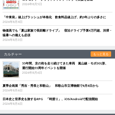
2026年8月5日
「中東発」値上げラッシュが本格化 飲食料品値上げ、約3年ぶりの多さに
2026年8月4日
物価高でも「夏は家族で長距離ドライブ」 宿泊ドライブ予算4万円超、渋滞・
猛暑への備えも必須
2026年8月3日
カルチャー
もっと見る
55年間、京の街を走り続けてきた車両 嵐山線・モボ301形、
運行開始55周年イベントを開催
2026年8月6日
夏季企画展「秀吉・秀長と和歌山」 和歌山市立博物館で8月8日から
2026年8月6日
日本史と世界史を旅するRPG 「時渡り」、iOS/Androidで配信開始
2026年8月6日