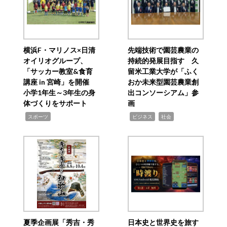
横浜F・マリノス×日清
先端技術で園芸農業の
オイリオグループ、
持続的発展目指す 久
「サッカー教室&食育
留米工業大学が「ふく
講座 in 宮崎」を開催
おか未来型園芸農業創
小学1年生～3年生の身
出コンソーシアム」参
体づくりをサポート
画
,
,
,
スポーツ
ビジネス
社会
夏季企画展「秀吉・秀
日本史と世界史を旅す