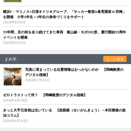
横浜F・マリノス×日清オイリオグループ、「サッカー教室&食育講座 in 宮崎」
を開催 小学1年生～3年生の身体づくりをサポート
2026年8月6日
55年間、京の街を走り続けてきた車両 嵐山線・モボ301形、運行開始55周年
イベントを開催
2026年8月6日
まめ学
もっと見る
写真に埋まっている位置情報はおっかないのか 【岡嶋教授の
デジタル指南】
2026年7月22日
ゼロトラストって何？ 【岡嶋教授のデジタル指南】
2026年6月18日
きっと大平元首相は泣いている 【政眼鏡（せいがんきょう）－本田雅俊の政
治コラム】
2026年6月10日