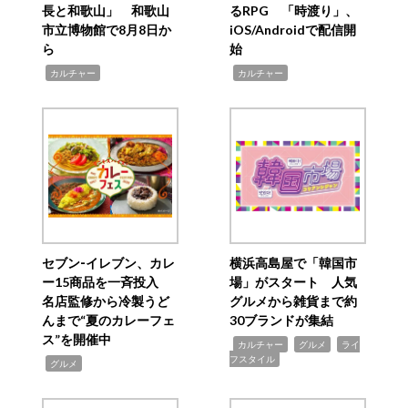
長と和歌山」 和歌山
るRPG 「時渡り」、
市立博物館で8月8日か
iOS/Androidで配信開
ら
始
,
,
カルチャー
カルチャー
セブン‐イレブン、カレ
横浜高島屋で「韓国市
ー15商品を一斉投入
場」がスタート 人気
名店監修から冷製うど
グルメから雑貨まで約
んまで“夏のカレーフェ
30ブランドが集結
ス”を開催中
,
,
,
カルチャー
グルメ
ライ
フスタイル
,
グルメ