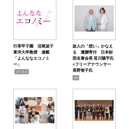
行革甲子園 沼尾波子
故人の「想い」かなえ
東洋大学教授 連載
る 遺贈寄付 日本財
「よんななエコノミ
団名誉会長 笹川陽平氏
ー」
×フリーアナウンサー
長野智子氏
,
ビジネス
PR