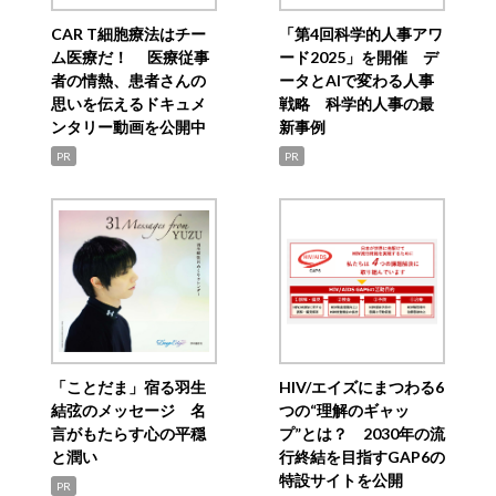
CAR T細胞療法はチー
「第4回科学的人事アワ
ム医療だ！ 医療従事
ード2025」を開催 デ
者の情熱、患者さんの
ータとAIで変わる人事
思いを伝えるドキュメ
戦略 科学的人事の最
ンタリー動画を公開中
新事例
PR
PR
「ことだま」宿る羽生
HIV/エイズにまつわる6
結弦のメッセージ 名
つの“理解のギャッ
言がもたらす心の平穏
プ”とは？ 2030年の流
と潤い
行終結を目指すGAP6の
特設サイトを公開
PR