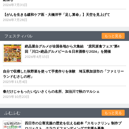
2026年7月31日
【がんを生きる緩和ケア医・大橋洋平「足し算命」】天空を見上げて
2026年7月28日
フェスティバル
もっと見る
絶品屋台グルメが全国各地から大集結 “庶民派食フェス”第4
回「川口×絶品グルメビール＆日本酒祭り2026」を開催
2026年4月15日
自分で収穫した秋野菜を使って芋煮作りを体験 埼玉県加須市の「ファミリー
ランドむさしの村」
2025年11月4日
春だけじゃもったいないさくらの名所、加治川で秋のマルシェ
2025年10月23日
ふむふむ
もっと見る
四日市の公害克服の歴史を伝える絵本『スモックリン』制作プ
ロジェクト クラウドファンディングで支援を募集