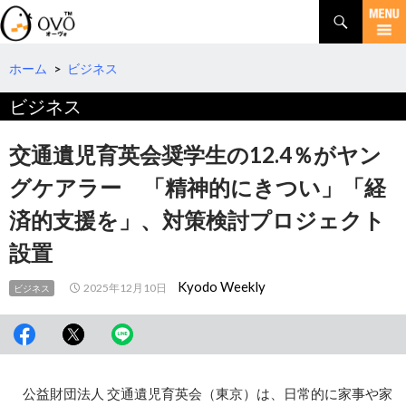
検
索
コ
ン
テ
ホーム
>
ビジネス
ン
ビジネス
ツ
へ
移
交通遺児育英会奨学生の12.4％がヤン
動
グケアラー 「精神的にきつい」「経
済的支援を」、対策検討プロジェクト
設置
Kyodo Weekly
2025年12月10日
ビジネス
公益財団法人 交通遺児育英会（東京）は、日常的に家事や家