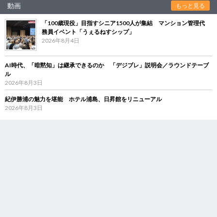
動画
もっと見る
「100歳現役」目指すシニア1500人が集結 マンション管理代
務員イベント「うぇるねすシップ」
2026年8月4日
AI時代、「暗黙知」は継承できるのか 「デジブレ」説明会／ラウンドテーブ
ル
2026年8月3日
紀伊勝浦の魅力を堪能 ホテル浦島、日昇館をリニューアル
2026年8月3日