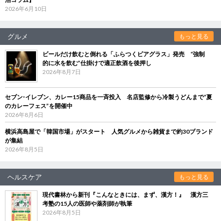
2026年6月10日
グルメ
もっと見る
ビールだけ飲むと倒れる「ふらつくビアグラス」発売 “強制
的に水を飲む”仕掛けで適正飲酒を後押し
2026年8月7日
セブン‐イレブン、カレー15商品を一斉投入 名店監修から冷製うどんまで“夏
のカレーフェス”を開催中
2026年8月6日
横浜高島屋で「韓国市場」がスタート 人気グルメから雑貨まで約30ブランド
が集結
2026年8月5日
ヘルスケア
もっと見る
現代書林から新刊『こんなときには、まず、漢方！』 漢方三
考塾の15人の医師や薬剤師が執筆
2026年8月5日