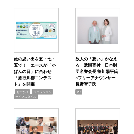
旅の思い出を五・七・
故人の「想い」かなえ
五で！ エースが「か
る 遺贈寄付 日本財
ばんの日」に合わせ
団名誉会長 笹川陽平氏
「旅行川柳コンテス
×フリーアナウンサー
ト」を開催
長野智子氏
,
,
,
おでかけ
ファッション
PR
ライフスタイル