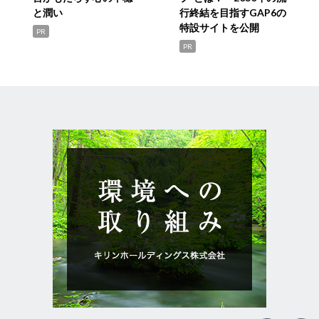
と潤い
行終結を目指すGAP6の
特設サイトを公開
PR
PR