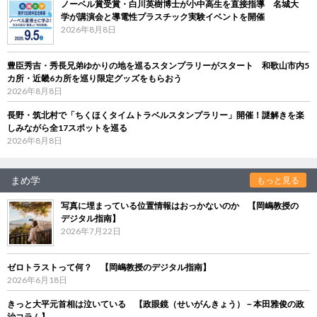
ノーベル賞受賞・白川英樹博士が小中高生を直接指導 名城大
学が講演会と導電性プラスチック実験イベントを開催
2026年8月8日
豊臣秀吉・秀長兄弟ゆかりの地を巡るスタンプラリーがスタート 和歌山市内5
カ所・近畿6カ所を巡り限定グッズをもらおう
2026年8月8日
長野・筑北村で「ちくほくタイムトラベルスタンプラリー」開催！謎解きを楽
しみながら全17スポットを巡る
2026年8月8日
まめ学
もっと見る
写真に埋まっている位置情報はおっかないのか 【岡嶋教授の
デジタル指南】
2026年7月22日
ゼロトラストって何？ 【岡嶋教授のデジタル指南】
2026年6月18日
きっと大平元首相は泣いている 【政眼鏡（せいがんきょう）－本田雅俊の政
治コラム】