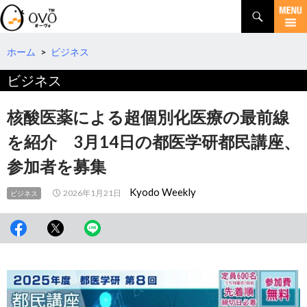
検
索
コ
ン
テ
ホーム
>
ビジネス
ン
ビジネス
ツ
へ
移
核酸医薬による超個別化医療の最前線
動
を紹介 3月14日の都医学研都民講座、
参加者を募集
Kyodo Weekly
2026年1月21日
ビジネス