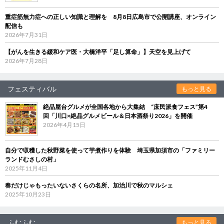
重症筋無力症への正しい知識と理解を 8月8日広島市で公開講座、オンライン
配信も
2026年7月31日
【がんを生きる緩和ケア医・大橋洋平「足し算命」】天空を見上げて
2026年7月28日
フェスティバル
もっと見る
絶品屋台グルメが全国各地から大集結 “庶民派食フェス”第4
回「川口×絶品グルメビール＆日本酒祭り2026」を開催
2026年4月15日
自分で収穫した秋野菜を使って芋煮作りを体験 埼玉県加須市の「ファミリー
ランドむさしの村」
2025年11月4日
春だけじゃもったいないさくらの名所、加治川で秋のマルシェ
2025年10月23日
ふむふむ
もっと見る