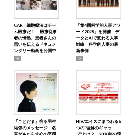
CAR T細胞療法はチー
「第4回科学的人事アワ
ム医療だ！ 医療従事
ード2025」を開催 デ
者の情熱、患者さんの
ータとAIで変わる人事
思いを伝えるドキュメ
戦略 科学的人事の最
ンタリー動画を公開中
新事例
PR
PR
「ことだま」宿る羽生
HIV/エイズにまつわる6
結弦のメッセージ 名
つの“理解のギャッ
言がもたらす心の平穏
プ”とは？ 2030年の流