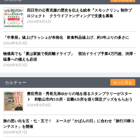
四日市の公害克服の歴史を伝える絵本『スモックリン』制作プ
ロジェクト クラウドファンディングで支援を募集
2026年8月5日
「中東発」値上げラッシュが本格化 飲食料品値上げ、約3年ぶりの多さに
2026年8月4日
物価高でも「夏は家族で長距離ドライブ」 宿泊ドライブ予算4万円超、渋滞・
猛暑への備えも必須
2026年8月3日
カルチャー
もっと見る
豊臣秀吉・秀長兄弟ゆかりの地を巡るスタンプラリーがスター
ト 和歌山市内5カ所・近畿6カ所を巡り限定グッズをもらおう
2026年8月8日
旅の思い出を五・七・五で！ エースが「かばんの日」に合わせ「旅行川柳コ
ンテスト」を開催
2026年8月7日