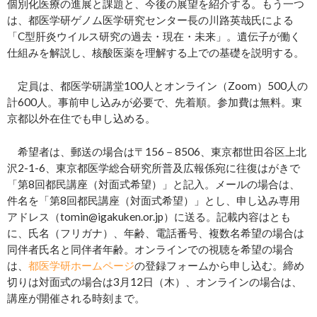
個別化医療の進展と課題と、今後の展望を紹介する。もう一つ
は、都医学研ゲノム医学研究センター長の川路英哉氏による
「C型肝炎ウイルス研究の過去・現在・未来」。遺伝子が働く
仕組みを解説し、核酸医薬を理解する上での基礎を説明する。
定員は、都医学研講堂100人とオンライン（Zoom）500人の
計600人。事前申し込みが必要で、先着順。参加費は無料。東
京都以外在住でも申し込める。
希望者は、郵送の場合は〒156－8506、東京都世田谷区上北
沢2-1-6、東京都医学総合研究所普及広報係宛に往復はがきで
「第8回都民講座（対面式希望）」と記入。メールの場合は、
件名を「第8回都民講座（対面式希望）」とし、申し込み専用
アドレス（tomin@igakuken.or.jp）に送る。記載内容はとも
に、氏名（フリガナ）、年齢、電話番号、複数名希望の場合は
同伴者氏名と同伴者年齢。オンラインでの視聴を希望の場合
は、
都医学研ホームページ
の登録フォームから申し込む。締め
切りは対面式の場合は3月12日（木）、オンラインの場合は、
講座が開催される時刻まで。