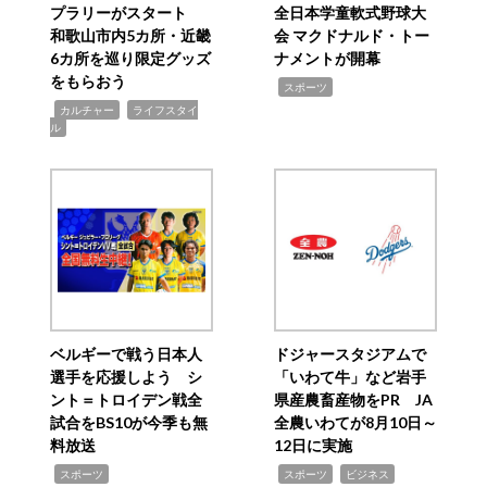
プラリーがスタート
全日本学童軟式野球大
和歌山市内5カ所・近畿
会 マクドナルド・トー
6カ所を巡り限定グッズ
ナメントが開幕
をもらおう
,
スポーツ
,
,
カルチャー
ライフスタイ
ル
ベルギーで戦う日本人
ドジャースタジアムで
選手を応援しよう シ
「いわて牛」など岩手
ント＝トロイデン戦全
県産農畜産物をPR JA
試合をBS10が今季も無
全農いわてが8月10日～
料放送
12日に実施
,
,
,
スポーツ
スポーツ
ビジネス