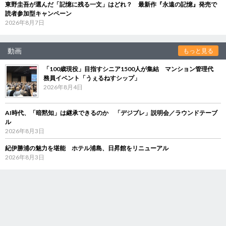
東野圭吾が選んだ「記憶に残る一文」はどれ？ 最新作『永遠の記憶』発売で
読者参加型キャンペーン
2026年8月7日
動画
もっと見る
「100歳現役」目指すシニア1500人が集結 マンション管理代
務員イベント「うぇるねすシップ」
2026年8月4日
AI時代、「暗黙知」は継承できるのか 「デジブレ」説明会／ラウンドテーブ
ル
2026年8月3日
紀伊勝浦の魅力を堪能 ホテル浦島、日昇館をリニューアル
2026年8月3日