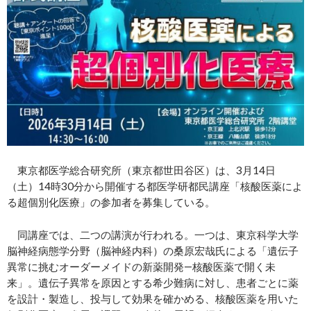
東京都医学総合研究所（東京都世田谷区）は、3月14日
（土）14時30分から開催する都医学研都民講座「核酸医薬によ
る超個別化医療」の参加者を募集している。
同講座では、二つの講演が行われる。一つは、東京科学大学
脳神経病態学分野（脳神経内科）の桑原宏哉氏による「遺伝子
異常に挑むオーダーメイドの新薬開発―核酸医薬で開く未
来」。遺伝子異常を原因とする希少難病に対し、患者ごとに薬
を設計・製造し、投与して効果を確かめる、核酸医薬を用いた