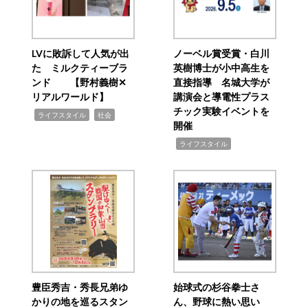
LVに敗訴して人気が出
ノーベル賞受賞・白川
た ミルクティーブラ
英樹博士が小中高生を
ンド 【野村義樹✕
直接指導 名城大学が
リアルワールド】
講演会と導電性プラス
チック実験イベントを
,
,
ライフスタイル
社会
開催
,
ライフスタイル
豊臣秀吉・秀長兄弟ゆ
始球式の杉谷拳士さ
かりの地を巡るスタン
ん、野球に熱い思い