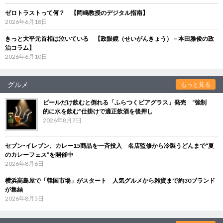
ゼロトラストって何？ 【岡嶋教授のデジタル指南】
2026年6月18日
きっと大平元首相は泣いている 【政眼鏡（せいがんきょう）－本田雅俊の政
治コラム】
2026年6月10日
グルメ
もっと見る
ビールだけ飲むと倒れる「ふらつくビアグラス」発売 “強制
的に水を飲む”仕掛けで適正飲酒を後押し
2026年8月7日
セブン‐イレブン、カレー15商品を一斉投入 名店監修から冷製うどんまで“夏
のカレーフェス”を開催中
2026年8月6日
横浜高島屋で「韓国市場」がスタート 人気グルメから雑貨まで約30ブランド
が集結
2026年8月5日