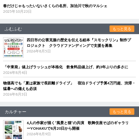
春だけじゃもったいないさくらの名所、加治川で秋のマルシェ
2025年10月23日
ふむふむ
もっと見る
四日市の公害克服の歴史を伝える絵本『スモックリン』制作プ
ロジェクト クラウドファンディングで支援を募集
2026年8月5日
「中東発」値上げラッシュが本格化 飲食料品値上げ、約3年ぶりの多さに
2026年8月4日
物価高でも「夏は家族で長距離ドライブ」 宿泊ドライブ予算4万円超、渋滞・
猛暑への備えも必須
2026年8月3日
カルチャー
もっと見る
6人の作家が描く“風景と猫”の共演 歌舞伎座そばのギャラリ
ーYOHAKUで8月20日から開催
2026年8月9日