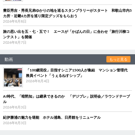
豊臣秀吉・秀長兄弟ゆかりの地を巡るスタンプラリーがスタート 和歌山市内5
カ所・近畿6カ所を巡り限定グッズをもらおう
2026年8月8日
旅の思い出を五・七・五で！ エースが「かばんの日」に合わせ「旅行川柳コ
ンテスト」を開催
2026年8月7日
動画
もっと見る
「100歳現役」目指すシニア1500人が集結 マンション管理代
務員イベント「うぇるねすシップ」
2026年8月4日
AI時代、「暗黙知」は継承できるのか 「デジブレ」説明会／ラウンドテーブ
ル
2026年8月3日
紀伊勝浦の魅力を堪能 ホテル浦島、日昇館をリニューアル
2026年8月3日