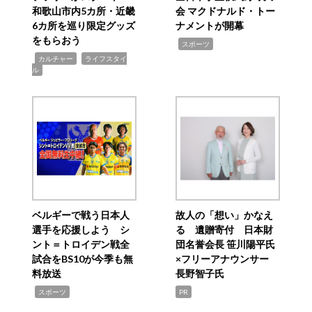
和歌山市内5カ所・近畿
会 マクドナルド・トー
6カ所を巡り限定グッズ
ナメントが開幕
をもらおう
,
スポーツ
,
,
カルチャー
ライフスタイ
ル
ベルギーで戦う日本人
故人の「想い」かなえ
選手を応援しよう シ
る 遺贈寄付 日本財
ント＝トロイデン戦全
団名誉会長 笹川陽平氏
試合をBS10が今季も無
×フリーアナウンサー
料放送
長野智子氏
,
スポーツ
PR