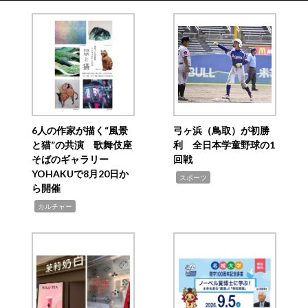
6人の作家が描く“風景
弓ヶ浜（鳥取）が初勝
と猫”の共演 歌舞伎座
利 全日本学童野球の1
そばのギャラリー
回戦
YOHAKUで8月20日か
,
スポーツ
ら開催
,
カルチャー