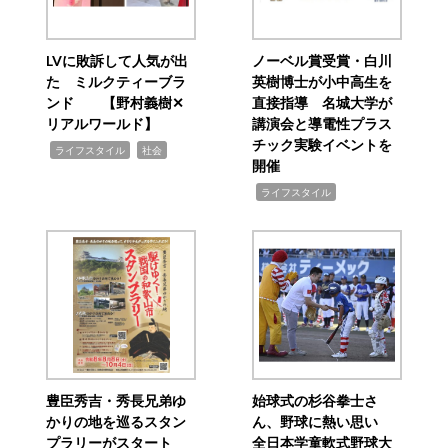
LVに敗訴して人気が出
ノーベル賞受賞・白川
た ミルクティーブラ
英樹博士が小中高生を
ンド 【野村義樹✕
直接指導 名城大学が
リアルワールド】
講演会と導電性プラス
チック実験イベントを
,
,
ライフスタイル
社会
開催
,
ライフスタイル
豊臣秀吉・秀長兄弟ゆ
始球式の杉谷拳士さ
かりの地を巡るスタン
ん、野球に熱い思い
プラリーがスタート
全日本学童軟式野球大