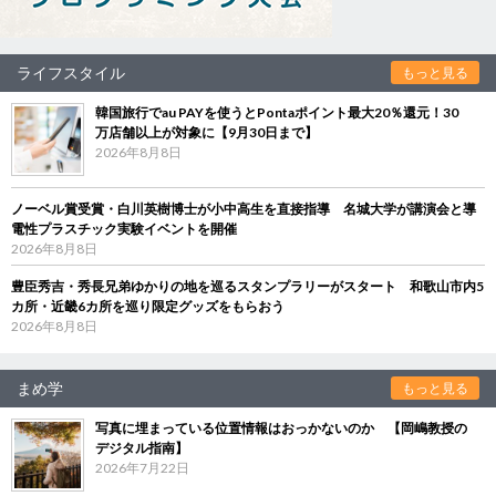
ライフスタイル
もっと見る
韓国旅行でau PAYを使うとPontaポイント最大20％還元！30
万店舗以上が対象に【9月30日まで】
2026年8月8日
ノーベル賞受賞・白川英樹博士が小中高生を直接指導 名城大学が講演会と導
電性プラスチック実験イベントを開催
2026年8月8日
豊臣秀吉・秀長兄弟ゆかりの地を巡るスタンプラリーがスタート 和歌山市内5
カ所・近畿6カ所を巡り限定グッズをもらおう
2026年8月8日
まめ学
もっと見る
写真に埋まっている位置情報はおっかないのか 【岡嶋教授の
デジタル指南】
2026年7月22日