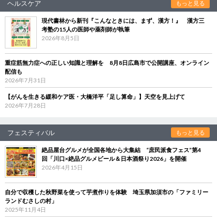
ヘルスケア
もっと見る
現代書林から新刊『こんなときには、まず、漢方！』 漢方三
考塾の15人の医師や薬剤師が執筆
2026年8月5日
重症筋無力症への正しい知識と理解を 8月8日広島市で公開講座、オンライン
配信も
2026年7月31日
【がんを生きる緩和ケア医・大橋洋平「足し算命」】天空を見上げて
2026年7月28日
フェスティバル
もっと見る
絶品屋台グルメが全国各地から大集結 “庶民派食フェス”第4
回「川口×絶品グルメビール＆日本酒祭り2026」を開催
2026年4月15日
自分で収穫した秋野菜を使って芋煮作りを体験 埼玉県加須市の「ファミリー
ランドむさしの村」
2025年11月4日