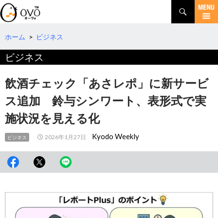
検
索
コ
ン
テ
ホーム
>
ビジネス
ン
ビジネス
ツ
へ
移
飲酒チェック「あさレポ」に新サービ
動
ス追加 鈴与シンワート、表形式で実
施状況を見える化
Kyodo Weekly
2026年1月27日
ビジネス