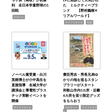
利 全日本学童野球の1
た ミルクティーブラ
回戦
ンド 【野村義樹✕
リアルワールド】
,
スポーツ
,
,
ライフスタイル
社会
ノーベル賞受賞・白川
豊臣秀吉・秀長兄弟ゆ
英樹博士が小中高生を
かりの地を巡るスタン
直接指導 名城大学が
プラリーがスタート
講演会と導電性プラス
和歌山市内5カ所・近畿
チック実験イベントを
6カ所を巡り限定グッズ
開催
をもらおう
,
,
,
ライフスタイル
カルチャー
ライフスタイ
ル