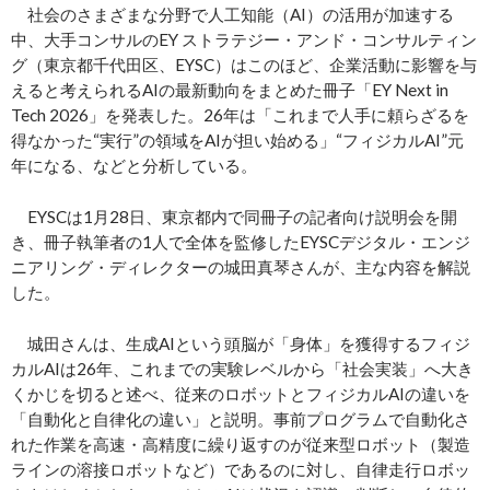
社会のさまざまな分野で人工知能（AI）の活用が加速する
中、大手コンサルのEY ストラテジー・アンド・コンサルティン
グ（東京都千代田区、EYSC）はこのほど、企業活動に影響を与
えると考えられるAIの最新動向をまとめた冊子「EY Next in
Tech 2026」を発表した。26年は「これまで人手に頼らざるを
得なかった“実行”の領域をAIが担い始める」“フィジカルAI”元
年になる、などと分析している。
EYSCは1月28日、東京都内で同冊子の記者向け説明会を開
き、冊子執筆者の1人で全体を監修したEYSCデジタル・エンジ
ニアリング・ディレクターの城田真琴さんが、主な内容を解説
した。
城田さんは、生成AIという頭脳が「身体」を獲得するフィジ
カルAIは26年、これまでの実験レベルから「社会実装」へ大き
くかじを切ると述べ、従来のロボットとフィジカルAIの違いを
「自動化と自律化の違い」と説明。事前プログラムで自動化さ
れた作業を高速・高精度に繰り返すのが従来型ロボット（製造
ラインの溶接ロボットなど）であるのに対し、自律走行ロボッ