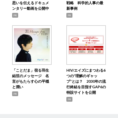
思いを伝えるドキュメ
戦略 科学的人事の最
ンタリー動画を公開中
新事例
PR
PR
「ことだま」宿る羽生
HIV/エイズにまつわる6
結弦のメッセージ 名
つの“理解のギャッ
言がもたらす心の平穏
プ”とは？ 2030年の流
と潤い
行終結を目指すGAP6の
特設サイトを公開
PR
PR