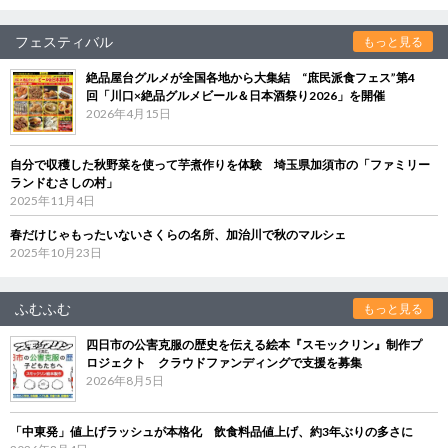
フェスティバル
もっと見る
絶品屋台グルメが全国各地から大集結 “庶民派食フェス”第4
回「川口×絶品グルメビール＆日本酒祭り2026」を開催
2026年4月15日
自分で収穫した秋野菜を使って芋煮作りを体験 埼玉県加須市の「ファミリー
ランドむさしの村」
2025年11月4日
春だけじゃもったいないさくらの名所、加治川で秋のマルシェ
2025年10月23日
ふむふむ
もっと見る
四日市の公害克服の歴史を伝える絵本『スモックリン』制作プ
ロジェクト クラウドファンディングで支援を募集
2026年8月5日
「中東発」値上げラッシュが本格化 飲食料品値上げ、約3年ぶりの多さに