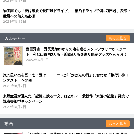
2026年8月4日
物価高でも「夏は家族で長距離ドライブ」 宿泊ドライブ予算4万円超、渋滞・
猛暑への備えも必須
2026年8月3日
カルチャー
もっと見る
豊臣秀吉・秀長兄弟ゆかりの地を巡るスタンプラリーがスター
ト 和歌山市内5カ所・近畿6カ所を巡り限定グッズをもらおう
2026年8月8日
旅の思い出を五・七・五で！ エースが「かばんの日」に合わせ「旅行川柳コ
ンテスト」を開催
2026年8月7日
東野圭吾が選んだ「記憶に残る一文」はどれ？ 最新作『永遠の記憶』発売で
読者参加型キャンペーン
2026年8月7日
動画
もっと見る