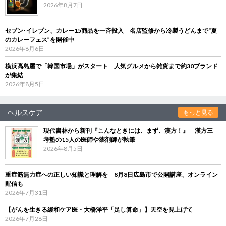
2026年8月7日
セブン‐イレブン、カレー15商品を一斉投入 名店監修から冷製うどんまで“夏
のカレーフェス”を開催中
2026年8月6日
横浜高島屋で「韓国市場」がスタート 人気グルメから雑貨まで約30ブランド
が集結
2026年8月5日
ヘルスケア
もっと見る
現代書林から新刊『こんなときには、まず、漢方！』 漢方三
考塾の15人の医師や薬剤師が執筆
2026年8月5日
重症筋無力症への正しい知識と理解を 8月8日広島市で公開講座、オンライン
配信も
2026年7月31日
【がんを生きる緩和ケア医・大橋洋平「足し算命」】天空を見上げて
2026年7月28日