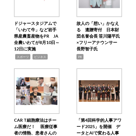
ドジャースタジアムで
故人の「想い」かなえ
「いわて牛」など岩手
る 遺贈寄付 日本財
県産農畜産物をPR JA
団名誉会長 笹川陽平氏
全農いわてが8月10日～
×フリーアナウンサー
12日に実施
長野智子氏
,
,
スポーツ
ビジネス
PR
CAR T細胞療法はチー
「第4回科学的人事アワ
ム医療だ！ 医療従事
ード2025」を開催 デ
者の情熱、患者さんの
ータとAIで変わる人事