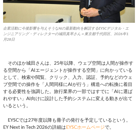
企業活動に今後影響を与えそうなAIの最新動向を解説するEYSCデジタル・エ
ンジニアリング・ディレクターの城田真琴さん＝東京都千代田区、2026年1
月28日
そのほか城田さんは、25年以降、ウェブ空間は人間が操作す
る空間から「AIエージェントが操作する空間」に向かっている
として、検索や閲覧、クリック、入力、認証、予約などのウェ
ブ空間での操作を「人間同様にAIが行う」構造への転換に着目
する必要性を強調した。旅行業界の一部ではすでに「AIに選ば
れやすい」AI向けに設計した予約システムに変える動きが出て
いるという。
EYSCでは27年度以降も冊子の発行を予定しているという。
EY Next in Tech 2026の詳細は
EYSCホームページ
で。