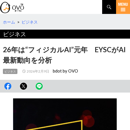
検
索
コ
ン
テ
ホーム
>
ビジネス
ン
ビジネス
ツ
へ
移
26年は“フィジカルAI”元年 EYSCがAI
動
最新動向を分析
bdot by OVO
2026年2月9日
ビジネス