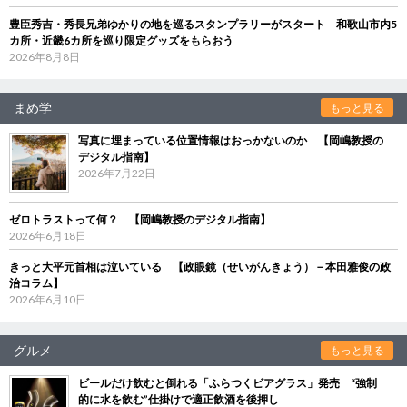
豊臣秀吉・秀長兄弟ゆかりの地を巡るスタンプラリーがスタート 和歌山市内5
カ所・近畿6カ所を巡り限定グッズをもらおう
2026年8月8日
まめ学
もっと見る
写真に埋まっている位置情報はおっかないのか 【岡嶋教授の
デジタル指南】
2026年7月22日
ゼロトラストって何？ 【岡嶋教授のデジタル指南】
2026年6月18日
きっと大平元首相は泣いている 【政眼鏡（せいがんきょう）－本田雅俊の政
治コラム】
2026年6月10日
グルメ
もっと見る
ビールだけ飲むと倒れる「ふらつくビアグラス」発売 “強制
的に水を飲む”仕掛けで適正飲酒を後押し