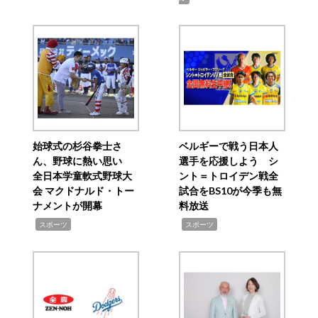
始球式の杉谷拳士さ
ベルギーで戦う日本人
ん、野球に熱い思い
選手を応援しよう シ
全日本学童軟式野球大
ント＝トロイデン戦全
会 マクドナルド・トー
試合をBS10が今季も無
ナメントが開幕
料放送
,
,
スポーツ
スポーツ