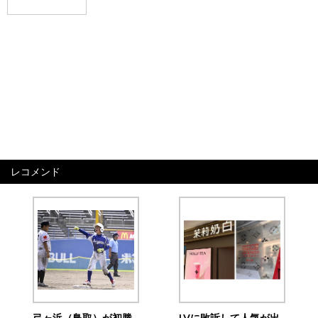
レコメンド
弓ヶ浜（鳥取）が初勝
LVに敗訴して人気が出