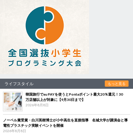
ライフスタイル
もっと見る
韓国旅行でau PAYを使うとPontaポイント最大20％還元！30
万店舗以上が対象に【9月30日まで】
2026年8月8日
ノーベル賞受賞・白川英樹博士が小中高生を直接指導 名城大学が講演会と導
電性プラスチック実験イベントを開催
2026年8月8日