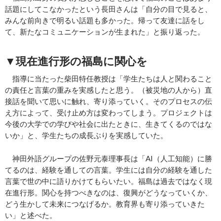
話題にしてこなかったという長田さんは「自分の目で見ると、
みんな前向きで明るい話題も多かった。帰って友達に話をし
て、新たなコミュニケーションが生まれた」と振り返った。
▼現在進行形の福島に関心を
指導に当たった柴田特任教授は「学生たちは人と関わること
の責任と言葉の重みを実感したと思う。（被災地の人から）直
接話を聞いて思いに触れ、寄り添っていく。そのプロセスの伝
え方によって、受け止め方は変わってしまう。プロジェクトは
今後の大学での学びや社会に出たときに、生きてくるのではな
いか」と、学生たちの成長ぶりを実感していた。
神田外語グループの佐野元泰理事長は「AI（人工知能）に勝
てるのは、経験を通しての言葉。学生には自分の経験を通した
言葉で世の中に語りかけてもらいたい。福島は過去ではなく現
在進行形。関心を持つべきなのは、復興がどうなっていくか、
どう生かして未来につなげるか。教育界も寄り添っていきた
い」と述べた。