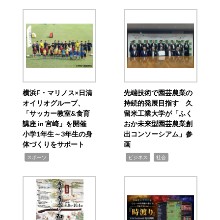
横浜F・マリノス×日清
先端技術で園芸農業の
オイリオグループ、
持続的発展目指す 久
「サッカー教室&食育
留米工業大学が「ふく
講座 in 宮崎」を開催
おか未来型園芸農業創
小学1年生～3年生の身
出コンソーシアム」参
体づくりをサポート
画
,
,
,
スポーツ
ビジネス
社会