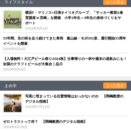
ライフスタイル
もっと見る
横浜F・マリノス×日清オイリオグループ、「サッカー教室&食
育講座 in 宮崎」を開催 小学1年生～3年生の身体づくりをサ
ポート
2026年8月6日
55年間、京の街を走り続けてきた車両 嵐山線・モボ301形、運行開始55周年
イベントを開催
2026年8月6日
【入場無料！大江戸ビール祭り2026秋】仕事帰りの一杯や週末の昼飲みにも！
全国のクラフトビールが大集合｜品川
2026年8月6日
まめ学
もっと見る
写真に埋まっている位置情報はおっかないのか 【岡嶋教授の
デジタル指南】
2026年7月22日
ゼロトラストって何？ 【岡嶋教授のデジタル指南】
2026年6月18日