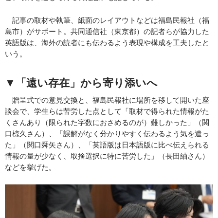
記事の取材や執筆、紙面のレイアウトなどは福島民報社（福
島市）がサポート。共同通信社（東京都）の記者らが協力した
英語版は、海外の読者にも伝わるよう表現や構成を工夫したと
いう。
▼「遠い存在」から寄り添いへ
贈呈式での意見交換と、福島民報社に場所を移して開いた座
談会で、学生らは苦労した点として「取材で得られた情報がた
くさんあり（限られた字数におさめるのが）難しかった」（関
口椋久さん）、「誤解がなく分かりやすく伝わるよう気を遣っ
た」（関口舜矢さん）、「英語版は日本語版に比べ伝えられる
情報の量が少なく、取捨選択に特に苦労した」（長田紬さん）
などを挙げた。