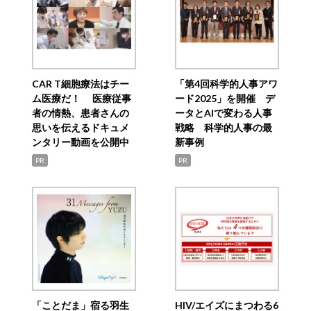
CAR T細胞療法はチー
「第4回科学的人事アワ
ム医療だ！ 医療従事
ード2025」を開催 デ
者の情熱、患者さんの
ータとAIで変わる人事
思いを伝えるドキュメ
戦略 科学的人事の最
ンタリー動画を公開中
新事例
PR
PR
「ことだま」宿る羽生
HIV/エイズにまつわる6