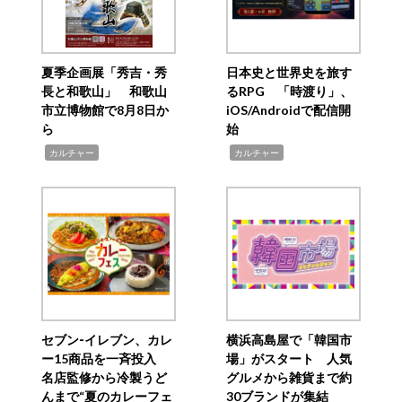
夏季企画展「秀吉・秀
日本史と世界史を旅す
長と和歌山」 和歌山
るRPG 「時渡り」、
市立博物館で8月8日か
iOS/Androidで配信開
ら
始
,
,
カルチャー
カルチャー
セブン‐イレブン、カレ
横浜高島屋で「韓国市
ー15商品を一斉投入
場」がスタート 人気
名店監修から冷製うど
グルメから雑貨まで約
んまで“夏のカレーフェ
30ブランドが集結