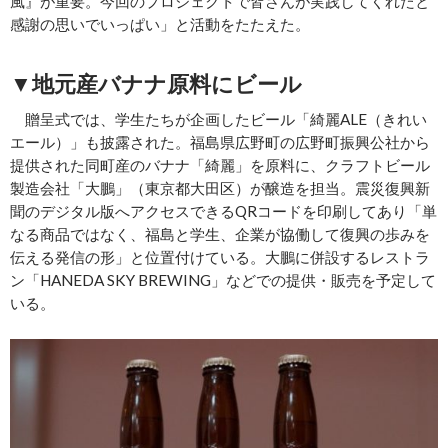
風』が重要。今回のプロジェクトで皆さんが実践してくれたと
感謝の思いでいっぱい」と活動をたたえた。
▼地元産バナナ原料にビール
贈呈式では、学生たちが企画したビール「綺麗ALE（きれい
エール）」も披露された。福島県広野町の広野町振興公社から
提供された同町産のバナナ「綺麗」を原料に、クラフトビール
製造会社「大鵬」（東京都大田区）が醸造を担当。震災復興新
聞のデジタル版へアクセスできるQRコードを印刷してあり「単
なる商品ではなく、福島と学生、企業が協働して復興の歩みを
伝える発信の形」と位置付けている。大鵬に併設するレストラ
ン「HANEDA SKY BREWING」などでの提供・販売を予定して
いる。