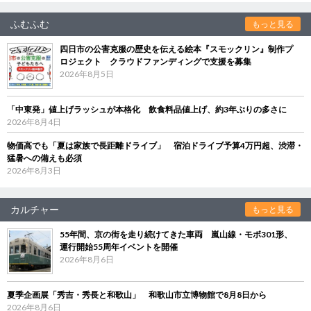
ふむふむ
もっと見る
四日市の公害克服の歴史を伝える絵本『スモックリン』制作プ
ロジェクト クラウドファンディングで支援を募集
2026年8月5日
「中東発」値上げラッシュが本格化 飲食料品値上げ、約3年ぶりの多さに
2026年8月4日
物価高でも「夏は家族で長距離ドライブ」 宿泊ドライブ予算4万円超、渋滞・
猛暑への備えも必須
2026年8月3日
カルチャー
もっと見る
55年間、京の街を走り続けてきた車両 嵐山線・モボ301形、
運行開始55周年イベントを開催
2026年8月6日
夏季企画展「秀吉・秀長と和歌山」 和歌山市立博物館で8月8日から
2026年8月6日