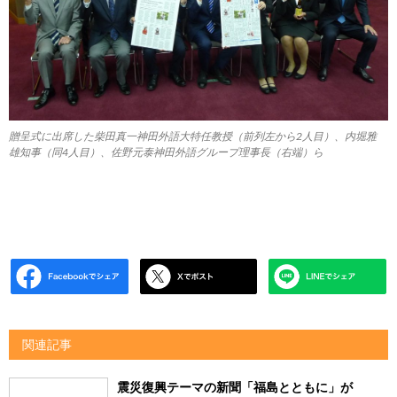
贈呈式に出席した柴田真一神田外語大特任教授（前列左から2人目）、内堀雅
雄知事（同4人目）、佐野元泰神田外語グループ理事長（右端）ら
関連記事
震災復興テーマの新聞「福島とともに」が