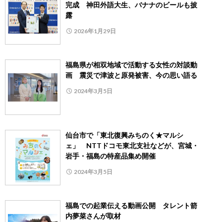
完成 神田外語大生、バナナのビールも披
露
2026年1月29日
福島県が相双地域で活動する女性の対談動
画 震災で津波と原発被害、今の思い語る
2024年3月5日
仙台市で「東北復興みちのく★マルシ
ェ」 NTTドコモ東北支社などが、宮城・
岩手・福島の特産品集め開催
2024年3月5日
福島での起業伝える動画公開 タレント箭
内夢菜さんが取材