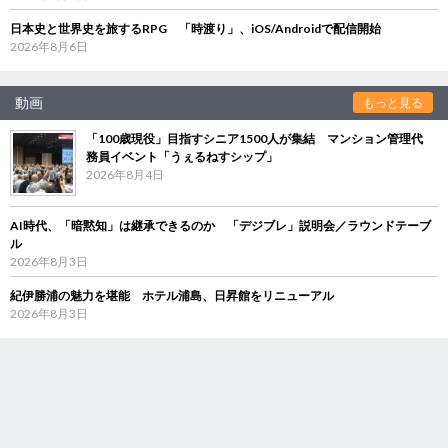
日本史と世界史を旅するRPG 「時渡り」、iOS/Androidで配信開始
2026年8月6日
動画
もっと見る
「100歳現役」目指すシニア1500人が集結 マンション管理代
務員イベント「うぇるねすシップ」
2026年8月4日
AI時代、「暗黙知」は継承できるのか 「デジブレ」説明会／ラウンドテーブ
ル
2026年8月3日
紀伊勝浦の魅力を堪能 ホテル浦島、日昇館をリニューアル
2026年8月3日