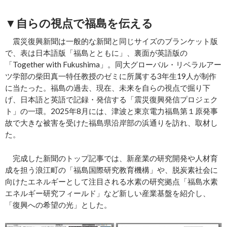
▼自らの視点で福島を伝える
震災復興新聞は一般的な新聞と同じサイズのブランケット版
で、表は日本語版「福島とともに」、裏面が英語版の
「Together with Fukushima」。同大グローバル・リベラルアー
ツ学部の柴田真一特任教授のゼミに所属する3年生19人が制作
に当たった。福島の過去、現在、未来を自らの視点で掘り下
げ、日本語と英語で記録・発信する「震災復興発信プロジェク
ト」の一環。2025年8月には、津波と東京電力福島第１原発事
故で大きな被害を受けた福島県沿岸部の浜通りを訪れ、取材し
た。
完成した新聞のトップ記事では、新産業の研究開発や人材育
成を担う浪江町の「福島国際研究教育機構」や、脱炭素社会に
向けたエネルギーとして注目される水素の研究拠点「福島水素
エネルギー研究フィールド」など新しい産業基盤を紹介し、
「復興への希望の光」とした。