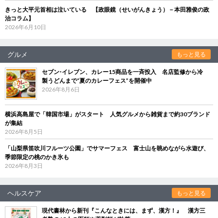
きっと大平元首相は泣いている 【政眼鏡（せいがんきょう）－本田雅俊の政
治コラム】
2026年6月10日
グルメ
もっと見る
セブン‐イレブン、カレー15商品を一斉投入 名店監修から冷
製うどんまで“夏のカレーフェス”を開催中
2026年8月6日
横浜高島屋で「韓国市場」がスタート 人気グルメから雑貨まで約30ブランド
が集結
2026年8月5日
「山梨県笛吹川フルーツ公園」でサマーフェス 富士山を眺めながら水遊び、
季節限定の桃のかき氷も
2026年8月3日
ヘルスケア
もっと見る
現代書林から新刊『こんなときには、まず、漢方！』 漢方三