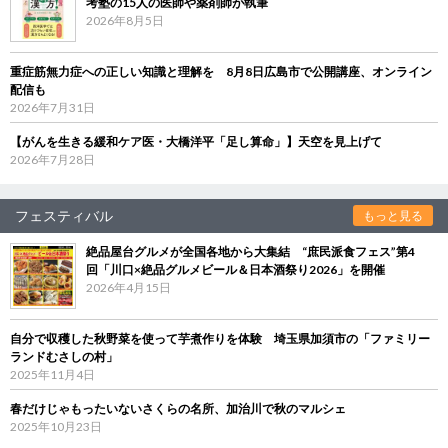
考塾の15人の医師や薬剤師が執筆
2026年8月5日
重症筋無力症への正しい知識と理解を 8月8日広島市で公開講座、オンライン
配信も
2026年7月31日
【がんを生きる緩和ケア医・大橋洋平「足し算命」】天空を見上げて
2026年7月28日
フェスティバル
もっと見る
絶品屋台グルメが全国各地から大集結 “庶民派食フェス”第4
回「川口×絶品グルメビール＆日本酒祭り2026」を開催
2026年4月15日
自分で収穫した秋野菜を使って芋煮作りを体験 埼玉県加須市の「ファミリー
ランドむさしの村」
2025年11月4日
春だけじゃもったいないさくらの名所、加治川で秋のマルシェ
2025年10月23日