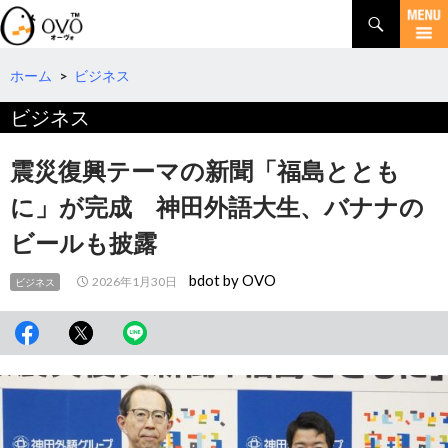
検
索
コ
ン
テ
ホーム
>
ビジネス
ン
ビジネス
ツ
へ
移
震災復興テーマの新聞「福島ととも
動
に」が完成 神田外語大生、バナナの
ビールも披露
bdot by OVO
2026年1月30日
ビジネス