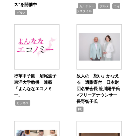
ス”を開催中
,
,
,
カルチャー
グルメ
ライ
フスタイル
,
グルメ
行革甲子園 沼尾波子
故人の「想い」かなえ
東洋大学教授 連載
る 遺贈寄付 日本財
「よんななエコノミ
団名誉会長 笹川陽平氏
ー」
×フリーアナウンサー
長野智子氏
,
ビジネス
PR