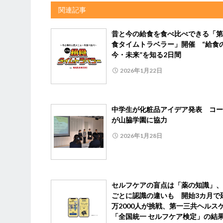
関連記事
昔と今の給食を食べ比べできる「第
食タイムトラベラー」開催 “給食
今・未来”を知る2日間
2026年1月22日
中学生が化粧品アイデア発表 コー
が山脇学園に協力
2026年1月28日
セルフケアの盲点は「薬の知識」、
ごとに認識の違いも 開始3カ月で
万2000人が挑戦、第一三共ヘルス
「全国統一 セルフケア検定」の結