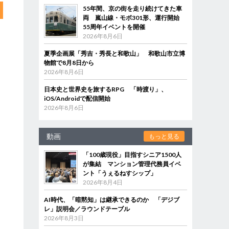
55年間、京の街を走り続けてきた車
両 嵐山線・モボ301形、運行開始
55周年イベントを開催
2026年8月6日
夏季企画展「秀吉・秀長と和歌山」 和歌山市立博
物館で8月8日から
2026年8月6日
日本史と世界史を旅するRPG 「時渡り」、
iOS/Androidで配信開始
2026年8月6日
動画
もっと見る
「100歳現役」目指すシニア1500人
が集結 マンション管理代務員イベ
ント「うぇるねすシップ」
2026年8月4日
AI時代、「暗黙知」は継承できるのか 「デジブ
レ」説明会／ラウンドテーブル
2026年8月3日