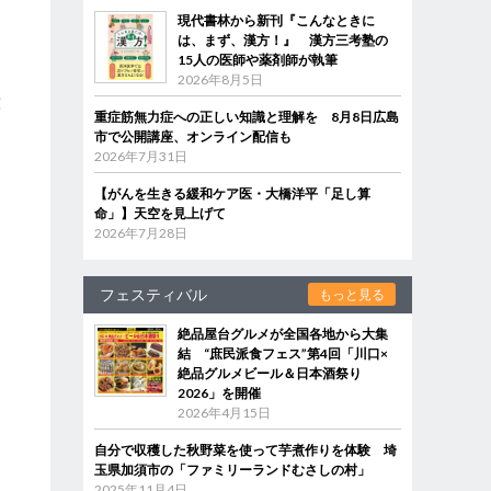
現代書林から新刊『こんなときに
は、まず、漢方！』 漢方三考塾の
15人の医師や薬剤師が執筆
す
2026年8月5日
意
重症筋無力症への正しい知識と理解を 8月8日広島
市で公開講座、オンライン配信も
2026年7月31日
【がんを生きる緩和ケア医・大橋洋平「足し算
命」】天空を見上げて
2026年7月28日
フェスティバル
もっと見る
絶品屋台グルメが全国各地から大集
結 “庶民派食フェス”第4回「川口×
絶品グルメビール＆日本酒祭り
2026」を開催
2026年4月15日
自分で収穫した秋野菜を使って芋煮作りを体験 埼
玉県加須市の「ファミリーランドむさしの村」
2025年11月4日