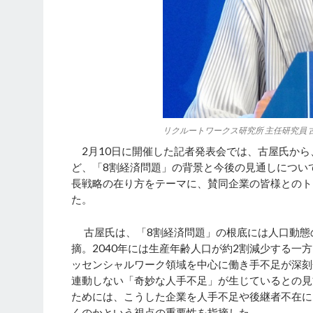
リクルートワークス研究所 主任研究員 
2月10日に開催した記者発表会では、古屋氏から
ど、「8割経済問題」の背景と今後の見通しについ
長戦略の在り方をテーマに、賛同企業の皆様とのト
た。
古屋氏は、「8割経済問題」の根底には人口動態
摘。2040年には生産年齢人口が約2割減少する一
ッセンシャルワーク領域を中心に働き手不足が深刻
連動しない「奇妙な人手不足」が生じているとの見
ためには、こうした企業を人手不足や後継者不在に
くのかという視点の重要性を指摘した。