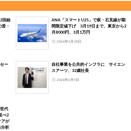
2回給
ANA「スマートU25」で萩・石見線が期
の昔・
間限定値下げ 3月19日まで、東京から2
月8000円、3月1万円
2026年1月28日
セー
自社事業を公共的インフラに サイエン
スアーツ、32歳社長
2026年2月5日
世代
延べ2
ケアが
果分析