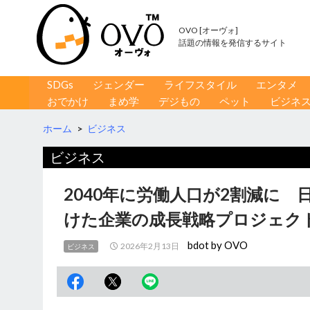
OVO [オーヴォ]
話題の情報を発信するサイト
コンテンツへ移動
検
SDGs
ジェンダー
ライフスタイル
エンタメ
索
おでかけ
まめ学
デジもの
ペット
ビジネ
ホーム
>
ビジネス
ビジネス
2040年に労働人口が2割減に 
けた企業の成長戦略プロジェク
bdot by OVO
2026年2月13日
ビジネス