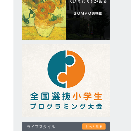
こ
ス
、
た
手
ライフスタイル
もっと見る