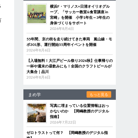
%
横浜F・マリノス×日清オイリオグル
ープ、「サッカー教室&食育講座 in
宮崎」を開催 小学1年生～3年生の
万
身体づくりをサポート
2026年8月6日
55年間、京の街を走り続けてきた車両 嵐山線・モ
ボ301形、運行開始55周年イベントを開催
2026年8月6日
【入場無料！大江戸ビール祭り2026秋】仕事帰りの
一杯や週末の昼飲みにも！全国のクラフトビールが
大集合｜品川
2026年8月6日
まめ学
もっと見る
写真に埋まっている位置情報はおっ
かないのか 【岡嶋教授のデジタル
指南】
2026年7月22日
ゼロトラストって何？ 【岡嶋教授のデジタル指