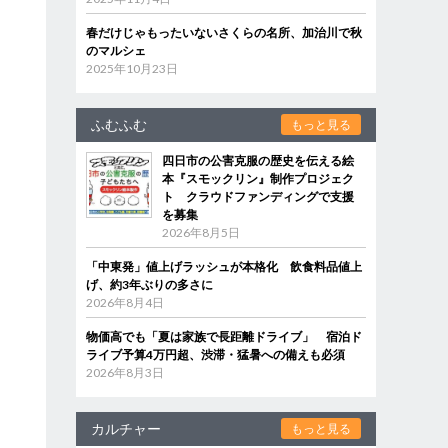
春だけじゃもったいないさくらの名所、加治川で秋
のマルシェ
2025年10月23日
ふむふむ
もっと見る
四日市の公害克服の歴史を伝える絵
本『スモックリン』制作プロジェク
ト クラウドファンディングで支援
を募集
2026年8月5日
「中東発」値上げラッシュが本格化 飲食料品値上
げ、約3年ぶりの多さに
2026年8月4日
物価高でも「夏は家族で長距離ドライブ」 宿泊ド
ライブ予算4万円超、渋滞・猛暑への備えも必須
2026年8月3日
カルチャー
もっと見る