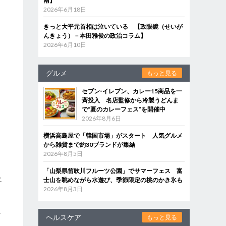
南】
2026年6月18日
きっと大平元首相は泣いている 【政眼鏡（せいが
んきょう）－本田雅俊の政治コラム】
2026年6月10日
グルメ
もっと見る
セブン‐イレブン、カレー15商品を一
斉投入 名店監修から冷製うどんま
で“夏のカレーフェス”を開催中
2026年8月6日
横浜高島屋で「韓国市場」がスタート 人気グルメ
から雑貨まで約30ブランドが集結
2026年8月5日
「山梨県笛吹川フルーツ公園」でサマーフェス 富
エ
士山を眺めながら水遊び、季節限定の桃のかき氷も
2026年8月3日
と
く
行
ヘルスケア
もっと見る