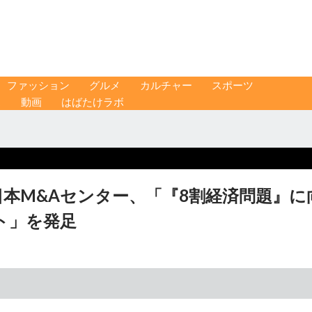
ファッション
グルメ
カルチャー
スポーツ
ス
動画
はばたけラボ
日本M&Aセンター、「『8割経済問題』に
ト」を発足