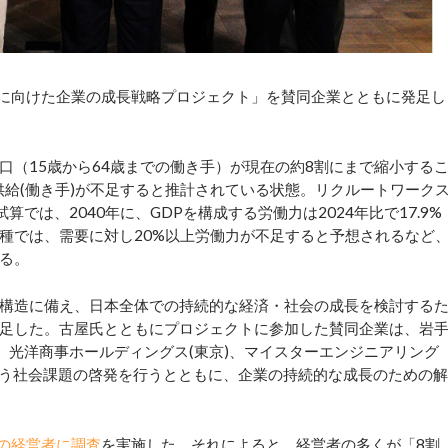
』に向けた企業の成長戦略プロジェクト」を賛同企業とともに発足し
口（15歳から64歳までの働き手）が現在の約8割にまで縮小する
供給(働き手)が不足すると推計されている状態。リクルートワーク
では、2040年に、GDPを構成する労働力は2024年比で17.9%
種では、需要に対し20%以上労働力が不足すると予想されるなど
る。
構造に備え、日本全体での持続的な経済・社会の成長を検討する
足した。古屋氏とともにプロジェクトに参加した賛同企業は、岩
)、光洋商事ホールディングス(東京)、マイスターエンジニアリング
という社会課題の啓発を行うとともに、企業の持続的な成長のための解
人の経営者に調査
を実施した。それによると、経営者の多くが「8割