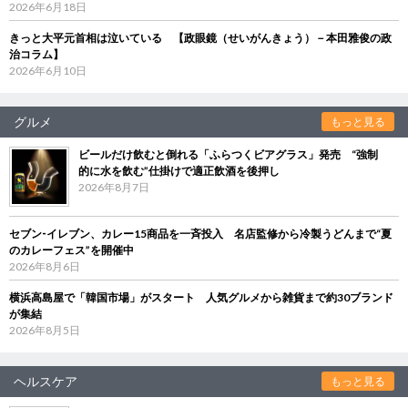
2026年6月18日
きっと大平元首相は泣いている 【政眼鏡（せいがんきょう）－本田雅俊の政
治コラム】
2026年6月10日
グルメ
もっと見る
ビールだけ飲むと倒れる「ふらつくビアグラス」発売 “強制
的に水を飲む”仕掛けで適正飲酒を後押し
2026年8月7日
セブン‐イレブン、カレー15商品を一斉投入 名店監修から冷製うどんまで“夏
のカレーフェス”を開催中
2026年8月6日
横浜高島屋で「韓国市場」がスタート 人気グルメから雑貨まで約30ブランド
が集結
2026年8月5日
ヘルスケア
もっと見る