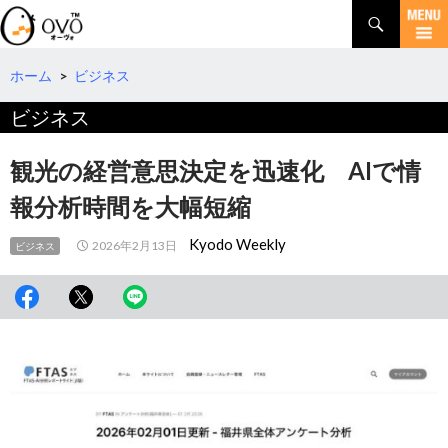
検
索
コ
ン
テ
ホーム
>
ビジネス
ン
ビジネス
ツ
へ
移
観光の経営意思決定を迅速化 AIで情
動
報分析時間を大幅短縮
Kyodo Weekly
2026年2月13日
ビジネス