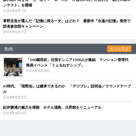
ンテスト」を開催
2026年8月7日
東野圭吾が選んだ「記憶に残る一文」はどれ？ 最新作『永遠の記憶』発売で
読者参加型キャンペーン
2026年8月7日
動画
もっと見る
「100歳現役」目指すシニア1500人が集結 マンション管理代
務員イベント「うぇるねすシップ」
2026年8月4日
AI時代、「暗黙知」は継承できるのか 「デジブレ」説明会／ラウンドテーブ
ル
2026年8月3日
紀伊勝浦の魅力を堪能 ホテル浦島、日昇館をリニューアル
2026年8月3日