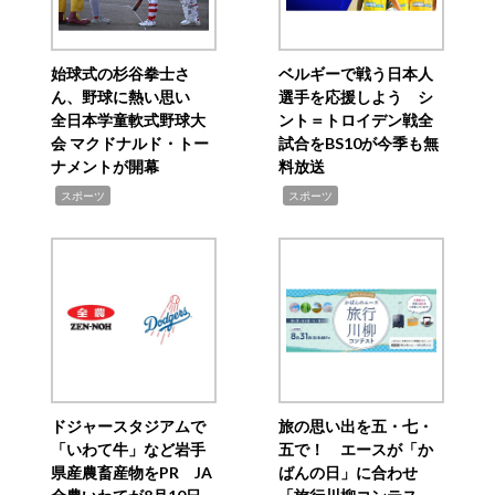
始球式の杉谷拳士さ
ベルギーで戦う日本人
ん、野球に熱い思い
選手を応援しよう シ
全日本学童軟式野球大
ント＝トロイデン戦全
会 マクドナルド・トー
試合をBS10が今季も無
ナメントが開幕
料放送
,
,
スポーツ
スポーツ
ドジャースタジアムで
旅の思い出を五・七・
「いわて牛」など岩手
五で！ エースが「か
県産農畜産物をPR JA
ばんの日」に合わせ