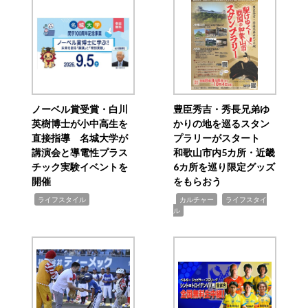
ノーベル賞受賞・白川
豊臣秀吉・秀長兄弟ゆ
英樹博士が小中高生を
かりの地を巡るスタン
直接指導 名城大学が
プラリーがスタート
講演会と導電性プラス
和歌山市内5カ所・近畿
チック実験イベントを
6カ所を巡り限定グッズ
開催
をもらおう
,
,
,
ライフスタイル
カルチャー
ライフスタイ
ル