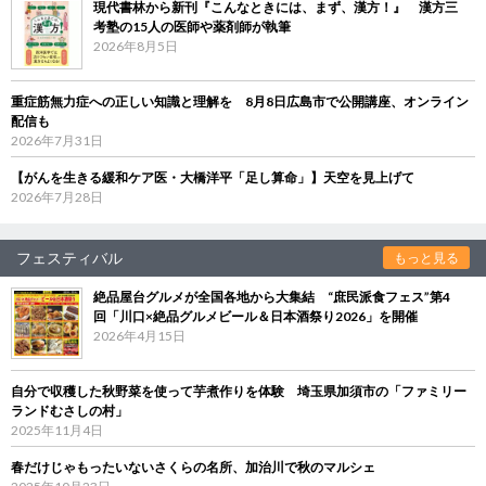
現代書林から新刊『こんなときには、まず、漢方！』 漢方三
考塾の15人の医師や薬剤師が執筆
2026年8月5日
重症筋無力症への正しい知識と理解を 8月8日広島市で公開講座、オンライン
配信も
2026年7月31日
【がんを生きる緩和ケア医・大橋洋平「足し算命」】天空を見上げて
2026年7月28日
フェスティバル
もっと見る
絶品屋台グルメが全国各地から大集結 “庶民派食フェス”第4
回「川口×絶品グルメビール＆日本酒祭り2026」を開催
2026年4月15日
自分で収穫した秋野菜を使って芋煮作りを体験 埼玉県加須市の「ファミリー
ランドむさしの村」
2025年11月4日
春だけじゃもったいないさくらの名所、加治川で秋のマルシェ