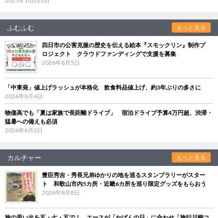
2025年10月23日
ふむふむ
もっと見る
四日市の公害克服の歴史を伝える絵本『スモックリン』制作プ
ロジェクト クラウドファンディングで支援を募集
2026年8月5日
「中東発」値上げラッシュが本格化 飲食料品値上げ、約3年ぶりの多さに
2026年8月4日
物価高でも「夏は家族で長距離ドライブ」 宿泊ドライブ予算4万円超、渋滞・
猛暑への備えも必須
2026年8月3日
カルチャー
もっと見る
豊臣秀吉・秀長兄弟ゆかりの地を巡るスタンプラリーがスター
ト 和歌山市内5カ所・近畿6カ所を巡り限定グッズをもらおう
2026年8月8日
旅の思い出を五・七・五で！ エースが「かばんの日」に合わせ「旅行川柳コ