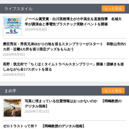
ライフスタイル
もっと見る
ノーベル賞受賞・白川英樹博士が小中高生を直接指導 名城大
学が講演会と導電性プラスチック実験イベントを開催
2026年8月8日
豊臣秀吉・秀長兄弟ゆかりの地を巡るスタンプラリーがスタート 和歌山市内5
カ所・近畿6カ所を巡り限定グッズをもらおう
2026年8月8日
長野・筑北村で「ちくほくタイムトラベルスタンプラリー」開催！謎解きを楽
しみながら全17スポットを巡る
2026年8月8日
まめ学
もっと見る
写真に埋まっている位置情報はおっかないのか 【岡嶋教授の
デジタル指南】
2026年7月22日
ゼロトラストって何？ 【岡嶋教授のデジタル指南】