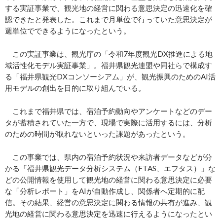
する実証事業で、観光地の経営に関わる意思決定の迅速化を確
認できたと発表した。これまで月単位で行っていた意思決定が
週単位でできるようになったという。
この実証事業は、観光庁の「令和7年度観光DX推進による地
域活性化モデル実証事業」。福井県観光連盟や同社らで構成す
る「福井県観光DXコンソーシアム」が、観光振興のためのAI活
用モデルの創出を目的に取り組んでいる。
これまで福井県では、宿泊予約動向やアンケートなどのデー
タが蓄積されていた一方で、現場で実際に活用するには、分析
のための時間が取れないといった課題があったという。
この事業では、県内の宿泊予約状況や来訪者データなどが分
かる「福井県観光データ分析システム（FTAS、エフタス）」な
どの公開情報を使用して観光地の経営に関わる意思決定に必要
な「分析レポート」をAIが自動作成し、関係者へ定期的に配
信。その結果、経営の意思決定に関わる情報の共有が進み、観
光地の経営に関わる意思決定を迅速に行えるようになったとい