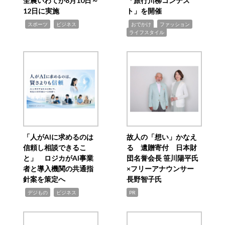
全農いわてが8月10日～
「旅行川柳コンテス
12日に実施
ト」を開催
,
,
,
,
,
スポーツ
ビジネス
おでかけ
ファッション
ライフスタイル
「人がAIに求めるのは
故人の「想い」かなえ
信頼し相談できるこ
る 遺贈寄付 日本財
と」 ロジカがAI事業
団名誉会長 笹川陽平氏
者と導入機関の共通指
×フリーアナウンサー
針案を策定へ
長野智子氏
,
,
デジもの
ビジネス
PR