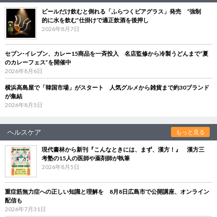
ビールだけ飲むと倒れる「ふらつくビアグラス」発売 “強制
的に水を飲む”仕掛けで適正飲酒を後押し
2026年8月7日
セブン‐イレブン、カレー15商品を一斉投入 名店監修から冷製うどんまで“夏
のカレーフェス”を開催中
2026年8月6日
横浜高島屋で「韓国市場」がスタート 人気グルメから雑貨まで約30ブランド
が集結
2026年8月5日
ヘルスケア
もっと見る
現代書林から新刊『こんなときには、まず、漢方！』 漢方三
考塾の15人の医師や薬剤師が執筆
2026年8月5日
重症筋無力症への正しい知識と理解を 8月8日広島市で公開講座、オンライン
配信も
2026年7月31日