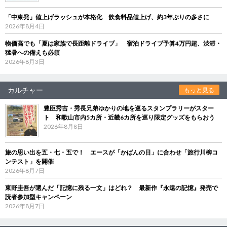
「中東発」値上げラッシュが本格化 飲食料品値上げ、約3年ぶりの多さに
2026年8月4日
物価高でも「夏は家族で長距離ドライブ」 宿泊ドライブ予算4万円超、渋滞・
猛暑への備えも必須
2026年8月3日
カルチャー
もっと見る
豊臣秀吉・秀長兄弟ゆかりの地を巡るスタンプラリーがスター
ト 和歌山市内5カ所・近畿6カ所を巡り限定グッズをもらおう
2026年8月8日
旅の思い出を五・七・五で！ エースが「かばんの日」に合わせ「旅行川柳コ
ンテスト」を開催
2026年8月7日
東野圭吾が選んだ「記憶に残る一文」はどれ？ 最新作『永遠の記憶』発売で
読者参加型キャンペーン
2026年8月7日