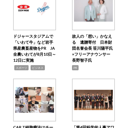
ドジャースタジアムで
故人の「想い」かなえ
「いわて牛」など岩手
る 遺贈寄付 日本財
県産農畜産物をPR JA
団名誉会長 笹川陽平氏
全農いわてが8月10日～
×フリーアナウンサー
12日に実施
長野智子氏
,
,
スポーツ
ビジネス
PR
CAR T細胞療法はチー
「第4回科学的人事アワ