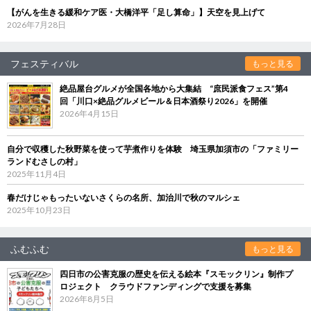
【がんを生きる緩和ケア医・大橋洋平「足し算命」】天空を見上げて
2026年7月28日
フェスティバル
もっと見る
絶品屋台グルメが全国各地から大集結 “庶民派食フェス”第4
回「川口×絶品グルメビール＆日本酒祭り2026」を開催
2026年4月15日
自分で収穫した秋野菜を使って芋煮作りを体験 埼玉県加須市の「ファミリー
ランドむさしの村」
2025年11月4日
春だけじゃもったいないさくらの名所、加治川で秋のマルシェ
2025年10月23日
ふむふむ
もっと見る
四日市の公害克服の歴史を伝える絵本『スモックリン』制作プ
ロジェクト クラウドファンディングで支援を募集
2026年8月5日