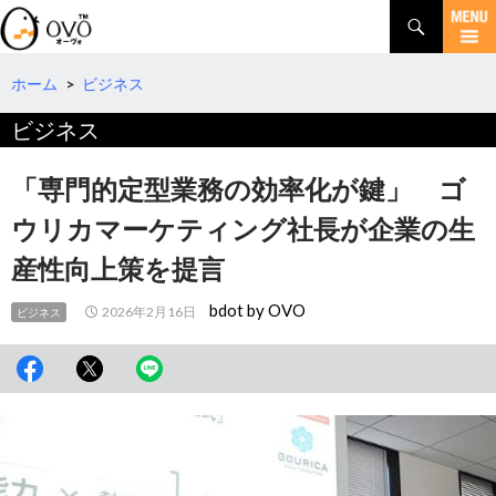
検
索
コ
ン
テ
ホーム
>
ビジネス
ン
ビジネス
ツ
へ
移
「専門的定型業務の効率化が鍵」 ゴ
動
ウリカマーケティング社長が企業の生
産性向上策を提言
bdot by OVO
2026年2月16日
ビジネス