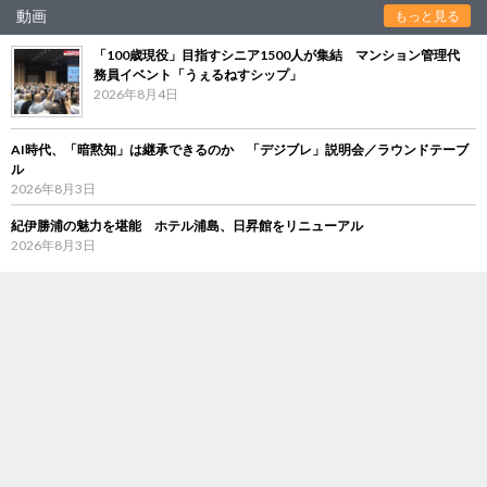
動画
もっと見る
「100歳現役」目指すシニア1500人が集結 マンション管理代
務員イベント「うぇるねすシップ」
2026年8月4日
AI時代、「暗黙知」は継承できるのか 「デジブレ」説明会／ラウンドテーブ
ル
2026年8月3日
紀伊勝浦の魅力を堪能 ホテル浦島、日昇館をリニューアル
2026年8月3日