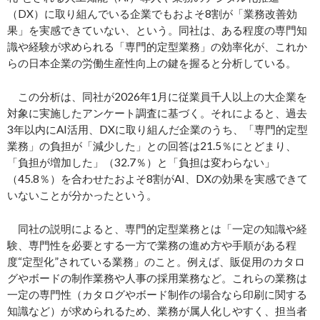
（DX）に取り組んでいる企業でもおよそ8割が「業務改善効
果」を実感できていない、という。同社は、ある程度の専門知
識や経験が求められる「専門的定型業務」の効率化が、これか
らの日本企業の労働生産性向上の鍵を握ると分析している。
この分析は、同社が2026年1月に従業員千人以上の大企業を
対象に実施したアンケート調査に基づく。それによると、過去
3年以内にAI活用、DXに取り組んだ企業のうち、「専門的定型
業務」の負担が「減少した」との回答は21.5％にとどまり、
「負担が増加した」（32.7％）と「負担は変わらない」
（45.8％）を合わせたおよそ8割がAI、DXの効果を実感できて
いないことが分かったという。
同社の説明によると、専門的定型業務とは「一定の知識や経
験、専門性を必要とする一方で業務の進め方や手順がある程
度“定型化”されている業務」のこと。例えば、販促用のカタロ
グやボードの制作業務や人事の採用業務など。これらの業務は
一定の専門性（カタログやボード制作の場合なら印刷に関する
知識など）が求められるため、業務が属人化しやすく、担当者