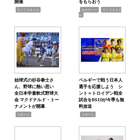
開催
をもらおう
,
,
,
ライフスタイル
カルチャー
ライフスタイ
ル
始球式の杉谷拳士さ
ベルギーで戦う日本人
ん、野球に熱い思い
選手を応援しよう シ
全日本学童軟式野球大
ント＝トロイデン戦全
会 マクドナルド・トー
試合をBS10が今季も無
ナメントが開幕
料放送
,
,
スポーツ
スポーツ