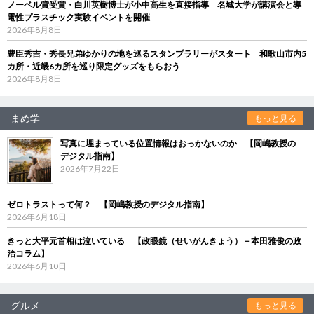
ノーベル賞受賞・白川英樹博士が小中高生を直接指導 名城大学が講演会と導
電性プラスチック実験イベントを開催
2026年8月8日
豊臣秀吉・秀長兄弟ゆかりの地を巡るスタンプラリーがスタート 和歌山市内5
カ所・近畿6カ所を巡り限定グッズをもらおう
2026年8月8日
まめ学
もっと見る
写真に埋まっている位置情報はおっかないのか 【岡嶋教授の
デジタル指南】
2026年7月22日
ゼロトラストって何？ 【岡嶋教授のデジタル指南】
2026年6月18日
きっと大平元首相は泣いている 【政眼鏡（せいがんきょう）－本田雅俊の政
治コラム】
2026年6月10日
グルメ
もっと見る