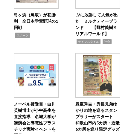
弓ヶ浜（鳥取）が初勝
LVに敗訴して人気が出
利 全日本学童野球の1
た ミルクティーブラ
回戦
ンド 【野村義樹✕
リアルワールド】
,
スポーツ
,
,
ライフスタイル
社会
ノーベル賞受賞・白川
豊臣秀吉・秀長兄弟ゆ
英樹博士が小中高生を
かりの地を巡るスタン
直接指導 名城大学が
プラリーがスタート
講演会と導電性プラス
和歌山市内5カ所・近畿
チック実験イベントを
6カ所を巡り限定グッズ