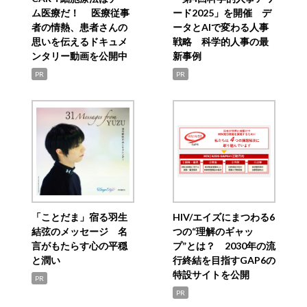
ム医療だ！ 医療従事
ード2025」を開催 デ
者の情熱、患者さんの
ータとAIで変わる人事
思いを伝えるドキュメ
戦略 科学的人事の最
ンタリー動画を公開中
新事例
PR
PR
「ことだま」宿る羽生
HIV/エイズにまつわる6
結弦のメッセージ 名
つの“理解のギャッ
言がもたらす心の平穏
プ”とは？ 2030年の流
と潤い
行終結を目指すGAP6の
特設サイトを公開
PR
PR