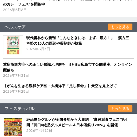
のカレーフェス”を開催中
2026年8月6日
ヘルスケア
もっと見る
現代書林から新刊『こんなときには、まず、漢方！』 漢方三
考塾の15人の医師や薬剤師が執筆
2026年8月5日
重症筋無力症への正しい知識と理解を 8月8日広島市で公開講座、オンライン
配信も
2026年7月31日
【がんを生きる緩和ケア医・大橋洋平「足し算命」】天空を見上げて
2026年7月28日
フェスティバル
もっと見る
絶品屋台グルメが全国各地から大集結 “庶民派食フェス”第4
回「川口×絶品グルメビール＆日本酒祭り2026」を開催
2026年4月15日