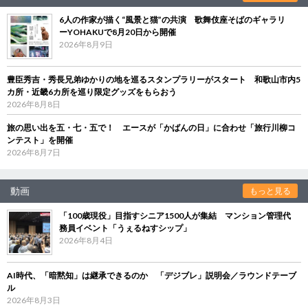
6人の作家が描く“風景と猫”の共演 歌舞伎座そばのギャラリ
ーYOHAKUで8月20日から開催
2026年8月9日
豊臣秀吉・秀長兄弟ゆかりの地を巡るスタンプラリーがスタート 和歌山市内5
カ所・近畿6カ所を巡り限定グッズをもらおう
2026年8月8日
旅の思い出を五・七・五で！ エースが「かばんの日」に合わせ「旅行川柳コ
ンテスト」を開催
2026年8月7日
動画
もっと見る
「100歳現役」目指すシニア1500人が集結 マンション管理代
務員イベント「うぇるねすシップ」
2026年8月4日
AI時代、「暗黙知」は継承できるのか 「デジブレ」説明会／ラウンドテーブ
ル
2026年8月3日