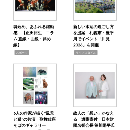
魂込め、あふれる躍動
新しい水辺の過ごし方
感 【正田裕生 コラ
を提案 札幌市・豊平
ム 直線・曲線・斜め
川でイベント「川見
線】
2026」を開催
,
,
スポーツ
ライフスタイル
6人の作家が描く“風景
故人の「想い」かなえ
と猫”の共演 歌舞伎座
る 遺贈寄付 日本財
そばのギャラリー
団名誉会長 笹川陽平氏