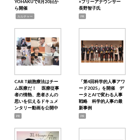
YOHAKUで8月20日か
×フリーアナウンサー
ら開催
長野智子氏
,
カルチャー
PR
CAR T細胞療法はチー
「第4回科学的人事アワ
ム医療だ！ 医療従事
ード2025」を開催 デ
者の情熱、患者さんの
ータとAIで変わる人事
思いを伝えるドキュメ
戦略 科学的人事の最
ンタリー動画を公開中
新事例
PR
PR