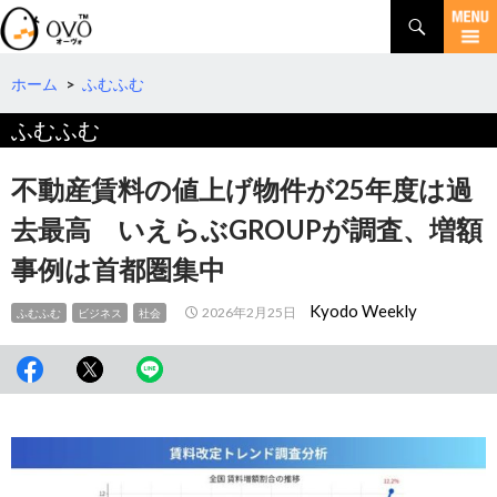
検
索
コ
ン
テ
ホーム
>
ふむふむ
ン
ふむふむ
ツ
へ
移
不動産賃料の値上げ物件が25年度は過
動
去最高 いえらぶGROUPが調査、増額
事例は首都圏集中
Kyodo Weekly
2026年2月25日
ふむふむ
ビジネス
社会