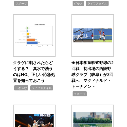
,
,
,
スポーツ
グルメ
ライフスタイル
クラゲに刺されたらど
全日本学童軟式野球の2
うする？ 真水で洗う
回戦 初出場の西陵野
のはNG、正しい応急処
球クラブ（岐阜）が3回
置を知っておこう
戦へ マクドナルド・
トーナメント
,
,
ふむふむ
ライフスタイル
,
スポーツ