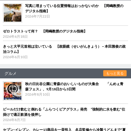
写真に埋まっている位置情報はおっかないのか 【岡嶋教授の
デジタル指南】
2026年7月22日
ゼロトラストって何？ 【岡嶋教授のデジタル指南】
2026年6月18日
きっと大平元首相は泣いている 【政眼鏡（せいがんきょう）－本田雅俊の政
治コラム】
2026年6月10日
グルメ
もっと見る
秋の日比谷公園に青森のおいしいものが大集合 「んめぇ青
森フェス」、9月18日から3日間
2026年8月10日
ビールだけ飲むと倒れる「ふらつくビアグラス」発売 “強制的に水を飲む”仕
掛けで適正飲酒を後押し
2026年8月7日
セブン‐イレブン、カレー15商品を一斉投入 名店監修から冷製うどんまで“夏