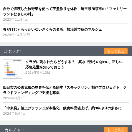
自分で収穫した秋野菜を使って芋煮作りを体験 埼玉県加須市の「ファミリー
ランドむさしの村」
2025年11月4日
春だけじゃもったいないさくらの名所、加治川で秋のマルシェ
2025年10月23日
ふむふむ
もっと見る
クラゲに刺されたらどうする？ 真水で洗うのはNG、正しい
応急処置を知っておこう
2026年8月10日
四日市の公害克服の歴史を伝える絵本『スモックリン』制作プロジェクト ク
ラウドファンディングで支援を募集
2026年8月5日
「中東発」値上げラッシュが本格化 飲食料品値上げ、約3年ぶりの多さに
2026年8月4日
カルチャー
もっと見る