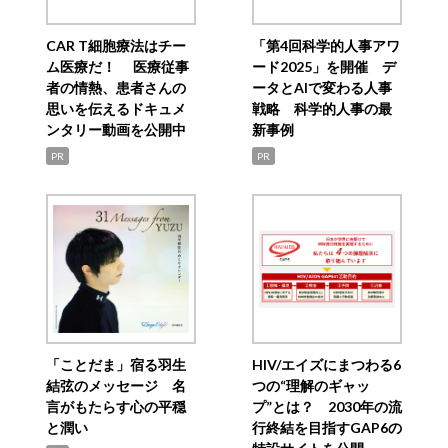
CAR T細胞療法はチー
「第4回科学的人事アワ
ム医療だ！ 医療従事
ード2025」を開催 デ
者の情熱、患者さんの
ータとAIで変わる人事
思いを伝えるドキュメ
戦略 科学的人事の最
ンタリー動画を公開中
新事例
PR
PR
「ことだま」宿る羽生
HIV/エイズにまつわる6
結弦のメッセージ 名
つの“理解のギャッ
言がもたらす心の平穏
プ”とは？ 2030年の流
と潤い
行終結を目指すGAP6の