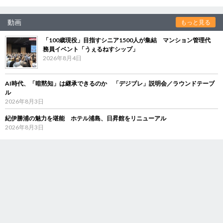
動画
もっと見る
「100歳現役」目指すシニア1500人が集結 マンション管理代
務員イベント「うぇるねすシップ」
2026年8月4日
AI時代、「暗黙知」は継承できるのか 「デジブレ」説明会／ラウンドテーブ
ル
2026年8月3日
紀伊勝浦の魅力を堪能 ホテル浦島、日昇館をリニューアル
2026年8月3日