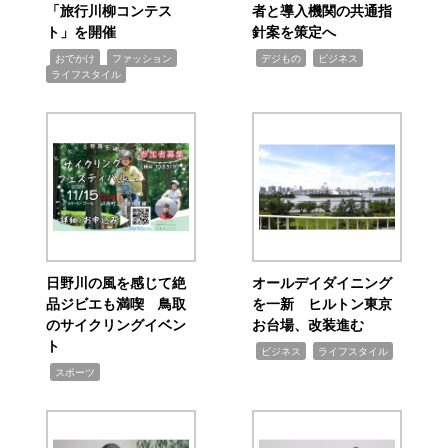
「旅行川柳コンテス
者と導入機関の共通指
ト」を開催
針案を策定へ
,
,
,
,
,
おでかけ
ファッション
デジもの
ビジネス
ライフスタイル
日野川の風を感じて絶
オールデイダイニング
品ジビエも満喫 鳥取
を一新 ヒルトン東京
のサイクリングイベン
お台場、改装進む
ト
,
,
ビジネス
ライフスタイル
,
スポーツ