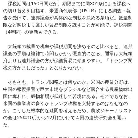
課税期間は150日間だが、期限までに同301条による課税へ
の切り替えを目指す。米通商代表部（USTR）による調査・報
告を受けて、連邦議会が具体的な制裁を決める条項だ。数量制
限など関税より厳しい貿易制限を課すことが可能で、課税期間
（4年間）の更新もできる。
大統領の裁量で税率や課税期間を決めるのと比べると、連邦
議会の手順は複雑で時間もかかり硬直的になる。通常は大統領
府よりも連邦議会の方が保護貿易に傾きやすい。「トランプ関
税の方がましだった」となりかねない。
そもそも、トランプ関税とは何なのか。米国の農業分野は、
中国の報復措置で巨大市場をブラジルなど競合する農産物輸出
国に奪われ、穀物相場が低迷して苦境にある。それでもなお、
米国の農業者の多くがトランプ政権を支持するのはなぜなの
か。こうした根本的な疑問を考えるため、農政ジャーナリスト
の会は25年10月から12月にかけて４回の連続研究会を開い
た。