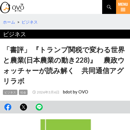
検
索
コ
ン
テ
ホーム
>
ビジネス
ン
ビジネス
ツ
へ
移
「書評」 『トランプ関税で変わる世界
動
と農業(日本農業の動き228)』 農政ウ
ォッチャーが読み解く 共同通信アグ
リラボ
bdot by OVO
2026年3月6日
ビジネス
社会