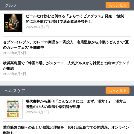
グルメ
もっと見る
ビールだけ飲むと倒れる「ふらつくビアグラス」発売 “強制
的に水を飲む”仕掛けで適正飲酒を後押し
2026年8月7日
セブン‐イレブン、カレー15商品を一斉投入 名店監修から冷製うどんまで“夏
のカレーフェス”を開催中
2026年8月6日
横浜高島屋で「韓国市場」がスタート 人気グルメから雑貨まで約30ブランド
が集結
2026年8月5日
ヘルスケア
もっと見る
現代書林から新刊『こんなときには、まず、漢方！』 漢方三
考塾の15人の医師や薬剤師が執筆
2026年8月5日
重症筋無力症への正しい知識と理解を 8月8日広島市で公開講座、オンライン
配信も