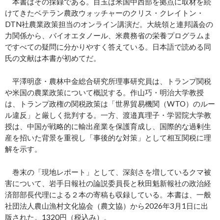
本書はその採録である。目玉は米国中西部を拠点に取材を続
けてきたベテラン農政ウォッチャーのクリス・クレイトン・
DTN社農業政策担当のオンライン講演だ。大統領と連邦議会の
力関係から、バイオエタノール、米農務省の栄養プログラムま
ですべての疑問に分かりやすく答えている。日本語で読める同
氏の文献は本書が初めてだ。
平澤明彦・農林中金総合研究所理事研究員は、トランプ関税
や米国の農業政策について概説する。作山巧・明治大学教授
は、トランプ政権の関税政策は「世界貿易機関（WTO）のルー
ル違反」と厳しく批判する。一方、渡邉真理子・学習院大学教
授は、中国が戦略的に輸出産業を保護育成し、国際的な過剰生
産を招いた背景を重視し「事後的な対策」として相互関税に理
解を示す。
巻末の「現地レポート」として、深刻さを増しているクマ被
害について、岩手日報社の論説委員長と秋田魁新報社の政治経
済部部長代理による２本の寄稿も収録している。本書は、一般
社団法人農山漁村文化協会（農文協）から2026年3月1日に出
版された。1320円（税込み）。