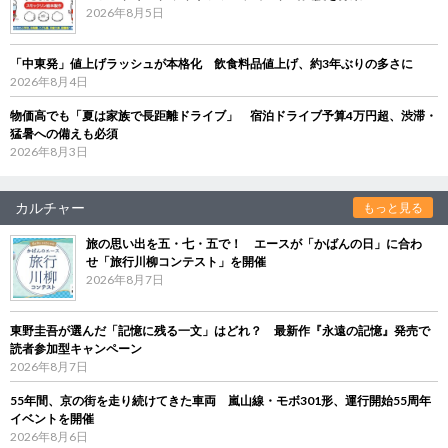
2026年8月5日
「中東発」値上げラッシュが本格化 飲食料品値上げ、約3年ぶりの多さに
2026年8月4日
物価高でも「夏は家族で長距離ドライブ」 宿泊ドライブ予算4万円超、渋滞・
猛暑への備えも必須
2026年8月3日
カルチャー
もっと見る
旅の思い出を五・七・五で！ エースが「かばんの日」に合わ
せ「旅行川柳コンテスト」を開催
2026年8月7日
東野圭吾が選んだ「記憶に残る一文」はどれ？ 最新作『永遠の記憶』発売で
読者参加型キャンペーン
2026年8月7日
55年間、京の街を走り続けてきた車両 嵐山線・モボ301形、運行開始55周年
イベントを開催
2026年8月6日