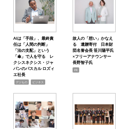
AIは「手段」、最終責
故人の「想い」かなえ
任は「人間の判断」
る 遺贈寄付 日本財
「法の支配」という
団名誉会長 笹川陽平氏
「傘」で人を守る レ
×フリーアナウンサー
クシスネクシス・ジャ
長野智子氏
パンのパスカル ロズィ
PR
エ社長
,
,
デジもの
ビジネス