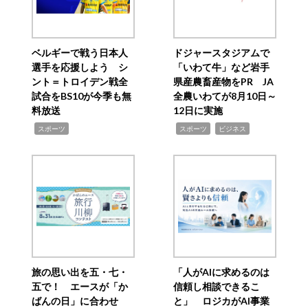
ベルギーで戦う日本人
ドジャースタジアムで
選手を応援しよう シ
「いわて牛」など岩手
ント＝トロイデン戦全
県産農畜産物をPR JA
試合をBS10が今季も無
全農いわてが8月10日～
料放送
12日に実施
,
,
,
スポーツ
スポーツ
ビジネス
旅の思い出を五・七・
「人がAIに求めるのは
五で！ エースが「か
信頼し相談できるこ
ばんの日」に合わせ
と」 ロジカがAI事業