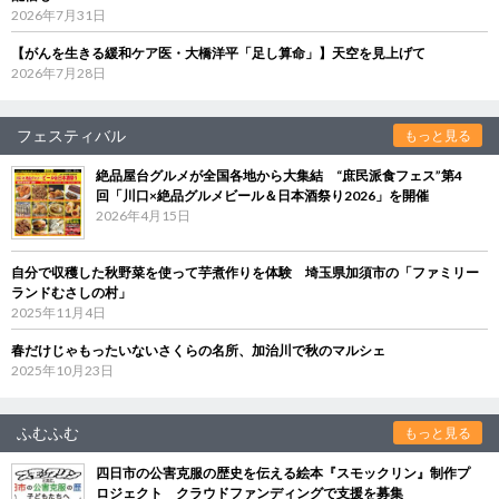
2026年7月31日
【がんを生きる緩和ケア医・大橋洋平「足し算命」】天空を見上げて
2026年7月28日
フェスティバル
もっと見る
絶品屋台グルメが全国各地から大集結 “庶民派食フェス”第4
回「川口×絶品グルメビール＆日本酒祭り2026」を開催
2026年4月15日
自分で収穫した秋野菜を使って芋煮作りを体験 埼玉県加須市の「ファミリー
ランドむさしの村」
2025年11月4日
春だけじゃもったいないさくらの名所、加治川で秋のマルシェ
2025年10月23日
ふむふむ
もっと見る
四日市の公害克服の歴史を伝える絵本『スモックリン』制作プ
ロジェクト クラウドファンディングで支援を募集