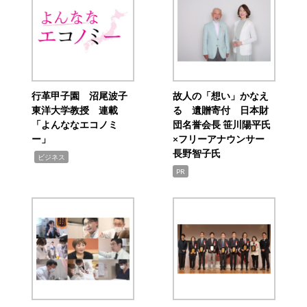
行革甲子園 沼尾波子
故人の「想い」かなえ
東洋大学教授 連載
る 遺贈寄付 日本財
「よんななエコノミ
団名誉会長 笹川陽平氏
ー」
×フリーアナウンサー
長野智子氏
,
ビジネス
PR