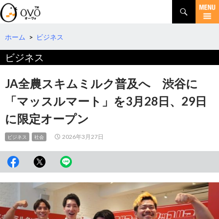
検
索
コ
ン
テ
ホーム
>
ビジネス
ン
ビジネス
ツ
へ
移
JA全農スキムミルク普及へ 渋谷に
動
「マッスルマート」を3月28日、29日
に限定オープン
2026年3月27日
ビジネス
社会