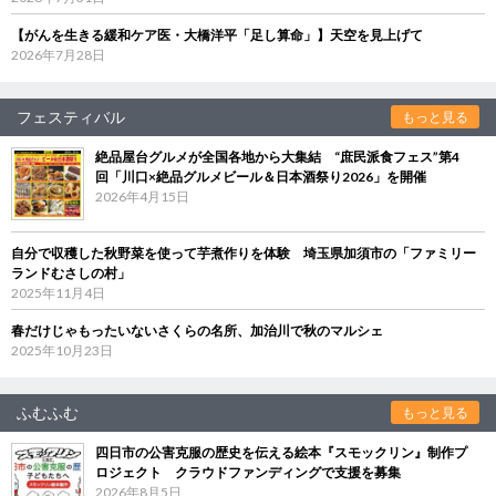
【がんを生きる緩和ケア医・大橋洋平「足し算命」】天空を見上げて
2026年7月28日
フェスティバル
もっと見る
絶品屋台グルメが全国各地から大集結 “庶民派食フェス”第4
回「川口×絶品グルメビール＆日本酒祭り2026」を開催
2026年4月15日
自分で収穫した秋野菜を使って芋煮作りを体験 埼玉県加須市の「ファミリー
ランドむさしの村」
2025年11月4日
春だけじゃもったいないさくらの名所、加治川で秋のマルシェ
2025年10月23日
ふむふむ
もっと見る
四日市の公害克服の歴史を伝える絵本『スモックリン』制作プ
ロジェクト クラウドファンディングで支援を募集
2026年8月5日