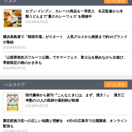
グルメ
もっと見る
セブン‐イレブン、カレー15商品を一斉投入 名店監修から冷
製うどんまで“夏のカレーフェス”を開催中
2026年8月6日
横浜高島屋で「韓国市場」がスタート 人気グルメから雑貨まで約30ブランド
が集結
2026年8月5日
「山梨県笛吹川フルーツ公園」でサマーフェス 富士山を眺めながら水遊び、
季節限定の桃のかき氷も
2026年8月3日
ヘルスケア
もっと見る
現代書林から新刊『こんなときには、まず、漢方！』 漢方三
考塾の15人の医師や薬剤師が執筆
2026年8月5日
重症筋無力症への正しい知識と理解を 8月8日広島市で公開講座、オンライン
配信も
2026年7月31日