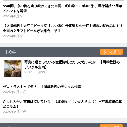
55年間、京の街を走り続けてきた車両 嵐山線・モボ301形、運行開始55周年
イベントを開催
2026年8月6日
【入場無料！大江戸ビール祭り2026秋】仕事帰りの一杯や週末の昼飲みにも！
全国のクラフトビールが大集合｜品川
2026年8月6日
まめ学
もっと見る
写真に埋まっている位置情報はおっかないのか 【岡嶋教授の
デジタル指南】
2026年7月22日
ゼロトラストって何？ 【岡嶋教授のデジタル指南】
2026年6月18日
きっと大平元首相は泣いている 【政眼鏡（せいがんきょう）－本田雅俊の政
治コラム】
2026年6月10日