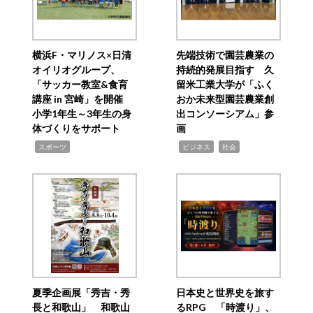
横浜F・マリノス×日清
先端技術で園芸農業の
オイリオグループ、
持続的発展目指す 久
「サッカー教室&食育
留米工業大学が「ふく
講座 in 宮崎」を開催
おか未来型園芸農業創
小学1年生～3年生の身
出コンソーシアム」参
体づくりをサポート
画
,
,
,
スポーツ
ビジネス
社会
夏季企画展「秀吉・秀
日本史と世界史を旅す
長と和歌山」 和歌山
るRPG 「時渡り」、