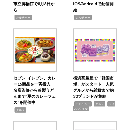
市立博物館で8月8日か
iOS/Androidで配信開
ら
始
,
,
カルチャー
カルチャー
セブン‐イレブン、カレ
横浜高島屋で「韓国市
ー15商品を一斉投入
場」がスタート 人気
名店監修から冷製うど
グルメから雑貨まで約
んまで“夏のカレーフェ
30ブランドが集結
ス”を開催中
,
,
,
カルチャー
グルメ
ライ
フスタイル
,
グルメ