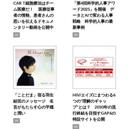
CAR T細胞療法はチー
「第4回科学的人事アワ
ム医療だ！ 医療従事
ード2025」を開催 デ
者の情熱、患者さんの
ータとAIで変わる人事
思いを伝えるドキュメ
戦略 科学的人事の最
ンタリー動画を公開中
新事例
PR
PR
「ことだま」宿る羽生
HIV/エイズにまつわる6
結弦のメッセージ 名
つの“理解のギャッ
言がもたらす心の平穏
プ”とは？ 2030年の流
と潤い
行終結を目指すGAP6の
特設サイトを公開
PR
PR