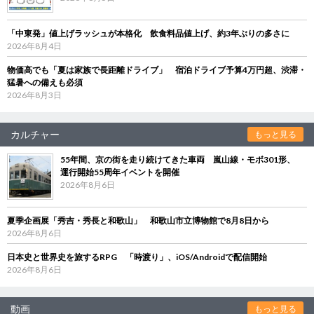
「中東発」値上げラッシュが本格化 飲食料品値上げ、約3年ぶりの多さに
2026年8月4日
物価高でも「夏は家族で長距離ドライブ」 宿泊ドライブ予算4万円超、渋滞・
猛暑への備えも必須
2026年8月3日
カルチャー
もっと見る
55年間、京の街を走り続けてきた車両 嵐山線・モボ301形、
運行開始55周年イベントを開催
2026年8月6日
夏季企画展「秀吉・秀長と和歌山」 和歌山市立博物館で8月8日から
2026年8月6日
日本史と世界史を旅するRPG 「時渡り」、iOS/Androidで配信開始
2026年8月6日
動画
もっと見る