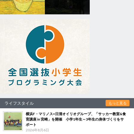
ライフスタイル
もっと見る
横浜F・マリノス×日清オイリオグループ、「サッカー教室&食
育講座 in 宮崎」を開催 小学1年生～3年生の身体づくりをサ
ポート
2026年8月6日