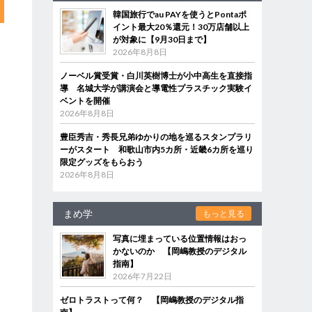
韓国旅行でau PAYを使うとPontaポ
イント最大20％還元！30万店舗以上
が対象に【9月30日まで】
2026年8月8日
ノーベル賞受賞・白川英樹博士が小中高生を直接指
導 名城大学が講演会と導電性プラスチック実験イ
ベントを開催
2026年8月8日
豊臣秀吉・秀長兄弟ゆかりの地を巡るスタンプラリ
ーがスタート 和歌山市内5カ所・近畿6カ所を巡り
限定グッズをもらおう
2026年8月8日
まめ学
もっと見る
写真に埋まっている位置情報はおっ
かないのか 【岡嶋教授のデジタル
指南】
2026年7月22日
ゼロトラストって何？ 【岡嶋教授のデジタル指