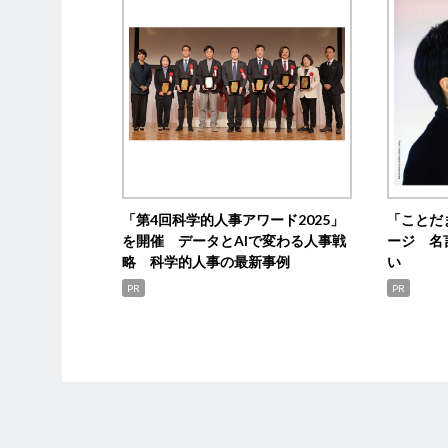
「第4回科学的人事アワード2025」
「ことだ
を開催 データとAIで変わる人事戦
ージ 名
略 科学的人事の最新事例
い
PR
PR