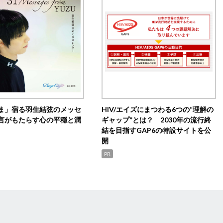
ま」宿る羽生結弦のメッセ
HIV/エイズにまつわる6つの“理解の
言がもたらす心の平穏と潤
ギャップ”とは？ 2030年の流行終
結を目指すGAP6の特設サイトを公
開
PR