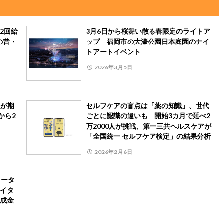
2回給
3月6日から桜舞い散る春限定のライトア
の昔・
ップ 福岡市の大濠公園日本庭園のナイ
トアートイベント
2026年3月5日
線が期
セルフケアの盲点は「薬の知識」、世代
から2
ごとに認識の違いも 開始3カ月で延べ2
万2000人が挑戦、第一三共ヘルスケアが
「全国統一 セルフケア検定」の結果分析
2026年2月6日
メータ
イタ
成金