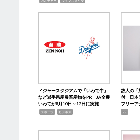
,
,
カルチャー
ライフスタイル
ドジャースタジアムで「いわて牛」
故人の「
など岩手県産農畜産物をPR JA全農
付 日本
いわてが8月10日～12日に実施
フリーア
,
,
スポーツ
ビジネス
PR