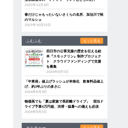
2025年11月4日
春だけじゃもったいないさくらの名所、加治川で秋
のマルシェ
2025年10月23日
ふむふむ
もっと見る
四日市の公害克服の歴史を伝える絵
本『スモックリン』制作プロジェク
ト クラウドファンディングで支援
を募集
2026年8月5日
「中東発」値上げラッシュが本格化 飲食料品値上
げ、約3年ぶりの多さに
2026年8月4日
物価高でも「夏は家族で長距離ドライブ」 宿泊ド
ライブ予算4万円超、渋滞・猛暑への備えも必須
2026年8月3日
カルチャー
もっと見る