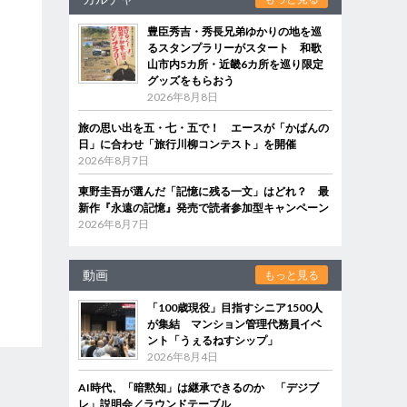
豊臣秀吉・秀長兄弟ゆかりの地を巡
るスタンプラリーがスタート 和歌
山市内5カ所・近畿6カ所を巡り限定
グッズをもらおう
2026年8月8日
旅の思い出を五・七・五で！ エースが「かばんの
日」に合わせ「旅行川柳コンテスト」を開催
2026年8月7日
東野圭吾が選んだ「記憶に残る一文」はどれ？ 最
新作『永遠の記憶』発売で読者参加型キャンペーン
2026年8月7日
動画
もっと見る
「100歳現役」目指すシニア1500人
が集結 マンション管理代務員イベ
ント「うぇるねすシップ」
2026年8月4日
AI時代、「暗黙知」は継承できるのか 「デジブ
レ」説明会／ラウンドテーブル