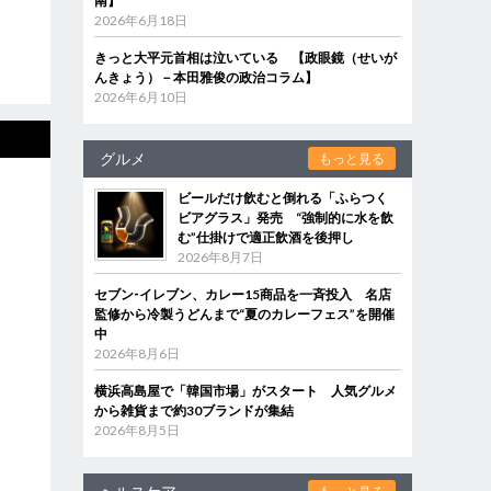
南】
2026年6月18日
きっと大平元首相は泣いている 【政眼鏡（せいが
んきょう）－本田雅俊の政治コラム】
2026年6月10日
グルメ
もっと見る
ビールだけ飲むと倒れる「ふらつく
ビアグラス」発売 “強制的に水を飲
む”仕掛けで適正飲酒を後押し
2026年8月7日
セブン‐イレブン、カレー15商品を一斉投入 名店
監修から冷製うどんまで“夏のカレーフェス”を開催
中
2026年8月6日
横浜高島屋で「韓国市場」がスタート 人気グルメ
から雑貨まで約30ブランドが集結
2026年8月5日