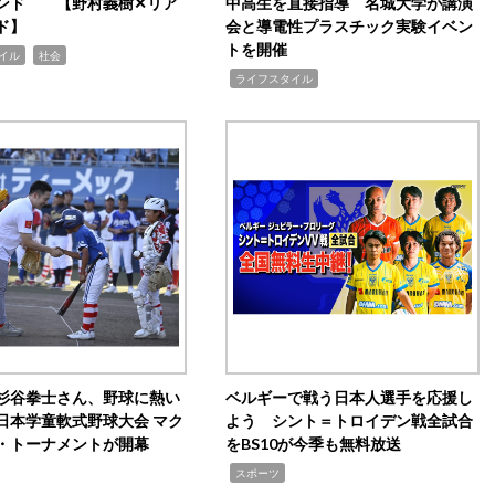
ンド 【野村義樹✕リア
中高生を直接指導 名城大学が講演
ド】
会と導電性プラスチック実験イベン
トを開催
,
イル
社会
,
ライフスタイル
杉谷拳士さん、野球に熱い
ベルギーで戦う日本人選手を応援し
日本学童軟式野球大会 マク
よう シント＝トロイデン戦全試合
・トーナメントが開幕
をBS10が今季も無料放送
,
スポーツ