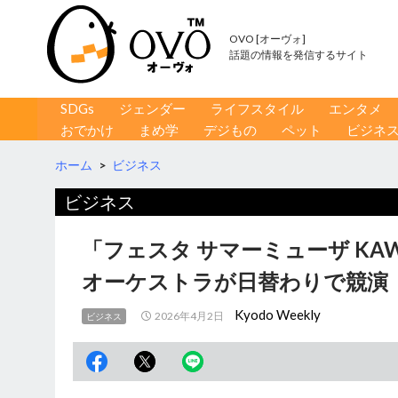
OVO [オーヴォ]
話題の情報を発信するサイト
コンテンツへ移動
検
SDGs
ジェンダー
ライフスタイル
エンタメ
索
おでかけ
まめ学
デジもの
ペット
ビジネ
ホーム
>
ビジネス
ビジネス
「フェスタ サマーミューザ KAWAS
オーケストラが日替わりで競演
Kyodo Weekly
2026年4月2日
ビジネス