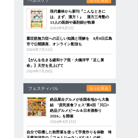
ヘルスケア
もっと見る
現代書林から新刊『こんなときに
は、まず、漢方！』 漢方三考塾の
15人の医師や薬剤師が執筆
2026年8月5日
重症筋無力症への正しい知識と理解を 8月8日広島
市で公開講座、オンライン配信も
2026年7月31日
【がんを生きる緩和ケア医・大橋洋平「足し算
命」】天空を見上げて
2026年7月28日
フェスティバル
もっと見る
絶品屋台グルメが全国各地から大集
結 “庶民派食フェス”第4回「川口×
絶品グルメビール＆日本酒祭り
2026」を開催
2026年4月15日
自分で収穫した秋野菜を使って芋煮作りを体験 埼
玉県加須市の「ファミリーランドむさしの村」