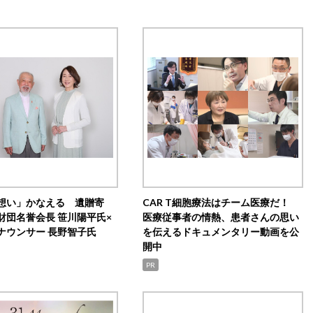
想い」かなえる 遺贈寄
CAR T細胞療法はチーム医療だ！
財団名誉会長 笹川陽平氏×
医療従事者の情熱、患者さんの思い
ナウンサー 長野智子氏
を伝えるドキュメンタリー動画を公
開中
PR