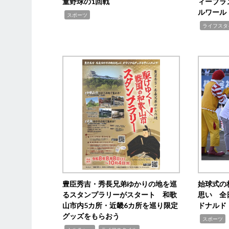
童野球の1回戦
ィーブラ
ルワール
,
スポーツ
,
ライフスタ
豊臣秀吉・秀長兄弟ゆかりの地を巡
始球式の
るスタンプラリーがスタート 和歌
思い 全
山市内5カ所・近畿6カ所を巡り限定
ドナルド
グッズをもらおう
,
スポーツ