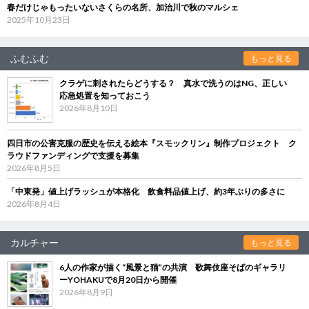
春だけじゃもったいないさくらの名所、加治川で秋のマルシェ
2025年10月23日
ふむふむ
もっと見る
クラゲに刺されたらどうする？ 真水で洗うのはNG、正しい
応急処置を知っておこう
2026年8月10日
四日市の公害克服の歴史を伝える絵本『スモックリン』制作プロジェクト ク
ラウドファンディングで支援を募集
2026年8月5日
「中東発」値上げラッシュが本格化 飲食料品値上げ、約3年ぶりの多さに
2026年8月4日
カルチャー
もっと見る
6人の作家が描く“風景と猫”の共演 歌舞伎座そばのギャラリ
ーYOHAKUで8月20日から開催
2026年8月9日