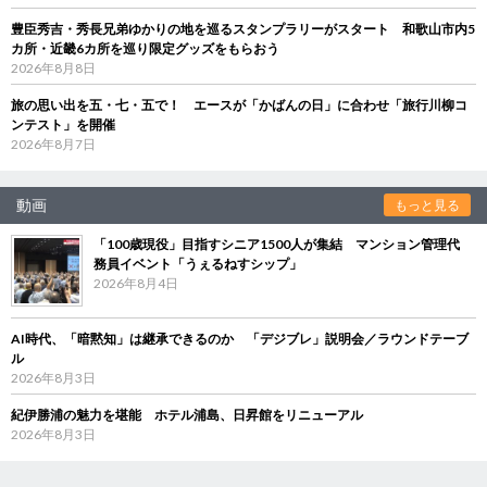
豊臣秀吉・秀長兄弟ゆかりの地を巡るスタンプラリーがスタート 和歌山市内5
カ所・近畿6カ所を巡り限定グッズをもらおう
2026年8月8日
旅の思い出を五・七・五で！ エースが「かばんの日」に合わせ「旅行川柳コ
ンテスト」を開催
2026年8月7日
動画
もっと見る
「100歳現役」目指すシニア1500人が集結 マンション管理代
務員イベント「うぇるねすシップ」
2026年8月4日
AI時代、「暗黙知」は継承できるのか 「デジブレ」説明会／ラウンドテーブ
ル
2026年8月3日
紀伊勝浦の魅力を堪能 ホテル浦島、日昇館をリニューアル
2026年8月3日