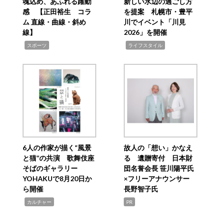
魂込め、あふれる躍動
新しい水辺の過ごし方
感 【正田裕生 コラ
を提案 札幌市・豊平
ム 直線・曲線・斜め
川でイベント「川見
線】
2026」を開催
,
,
スポーツ
ライフスタイル
6人の作家が描く“風景
故人の「想い」かなえ
と猫”の共演 歌舞伎座
る 遺贈寄付 日本財
そばのギャラリー
団名誉会長 笹川陽平氏
YOHAKUで8月20日か
×フリーアナウンサー
ら開催
長野智子氏
,
カルチャー
PR