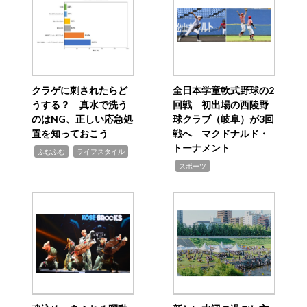
クラゲに刺されたらど
全日本学童軟式野球の2
うする？ 真水で洗う
回戦 初出場の西陵野
のはNG、正しい応急処
球クラブ（岐阜）が3回
置を知っておこう
戦へ マクドナルド・
トーナメント
,
,
ふむふむ
ライフスタイル
,
スポーツ