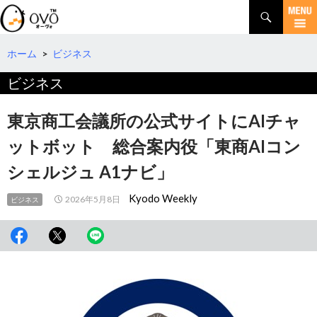
検
索
コ
ン
テ
ホーム
>
ビジネス
ン
ビジネス
ツ
へ
移
東京商工会議所の公式サイトにAIチャ
動
ットボット 総合案内役「東商AIコン
シェルジュ A1ナビ」
Kyodo Weekly
2026年5月8日
ビジネス