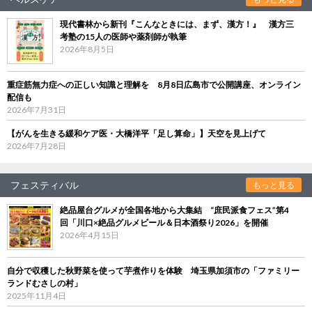
現代書林から新刊『こんなときには、まず、漢方！』 漢方三
考塾の15人の医師や薬剤師が執筆
2026年8月5日
重症筋無力症への正しい知識と理解を 8月8日広島市で公開講座、オンライン
配信も
2026年7月31日
【がんを生きる緩和ケア医・大橋洋平「足し算命」】天空を見上げて
2026年7月28日
フェスティバル
もっと見る
絶品屋台グルメが全国各地から大集結 “庶民派食フェス”第4
回「川口×絶品グルメビール＆日本酒祭り2026」を開催
2026年4月15日
自分で収穫した秋野菜を使って芋煮作りを体験 埼玉県加須市の「ファミリー
ランドむさしの村」
2025年11月4日