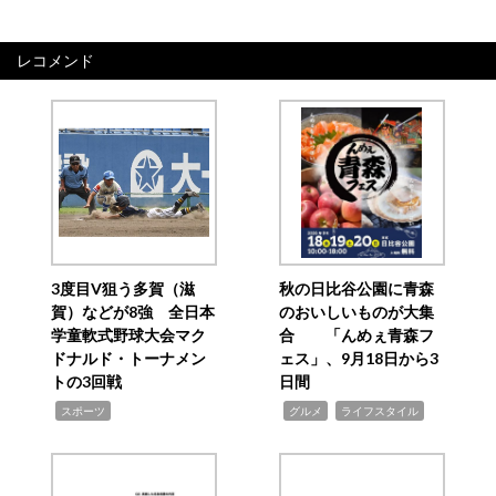
レコメンド
3度目V狙う多賀（滋
秋の日比谷公園に青森
賀）などが8強 全日本
のおいしいものが大集
学童軟式野球大会マク
合 「んめぇ青森フ
ドナルド・トーナメン
ェス」、9月18日から3
トの3回戦
日間
,
,
,
スポーツ
グルメ
ライフスタイル