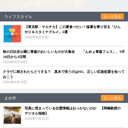
ライフスタイル
もっと見る
【東京駅・ヤエチカ】この夏食べたい！猛暑を乗り切る「ひん
やり＆スタミナグルメ」6選
2026年8月10日
秋の日比谷公園に青森のおいしいものが大集合 「んめぇ青森フェス」、9月
18日から3日間
2026年8月10日
クラゲに刺されたらどうする？ 真水で洗うのはNG、正しい応急処置を知って
おこう
2026年8月10日
まめ学
もっと見る
写真に埋まっている位置情報はおっかないのか 【岡嶋教授の
デジタル指南】
2026年7月22日