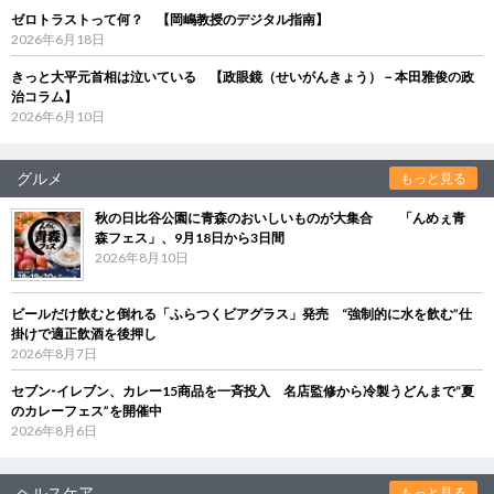
ゼロトラストって何？ 【岡嶋教授のデジタル指南】
2026年6月18日
きっと大平元首相は泣いている 【政眼鏡（せいがんきょう）－本田雅俊の政
治コラム】
2026年6月10日
グルメ
もっと見る
秋の日比谷公園に青森のおいしいものが大集合 「んめぇ青
森フェス」、9月18日から3日間
2026年8月10日
ビールだけ飲むと倒れる「ふらつくビアグラス」発売 “強制的に水を飲む”仕
掛けで適正飲酒を後押し
2026年8月7日
セブン‐イレブン、カレー15商品を一斉投入 名店監修から冷製うどんまで“夏
のカレーフェス”を開催中
2026年8月6日
ヘルスケア
もっと見る