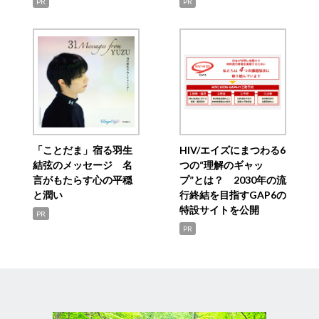
PR
PR
「ことだま」宿る羽生
HIV/エイズにまつわる6
結弦のメッセージ 名
つの“理解のギャッ
言がもたらす心の平穏
プ”とは？ 2030年の流
と潤い
行終結を目指すGAP6の
特設サイトを公開
PR
PR