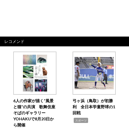
レコメンド
6人の作家が描く“風景
弓ヶ浜（鳥取）が初勝
と猫”の共演 歌舞伎座
利 全日本学童野球の1
そばのギャラリー
回戦
YOHAKUで8月20日か
,
スポーツ
ら開催