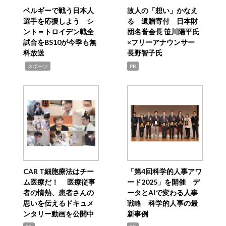
ベルギーで戦う日本人
故人の「想い」かなえ
選手を応援しよう シ
る 遺贈寄付 日本財
ント＝トロイデン戦全
団名誉会長 笹川陽平氏
試合をBS10が今季も無
×フリーアナウンサー
料放送
長野智子氏
,
スポーツ
PR
CAR T細胞療法はチー
「第4回科学的人事アワ
ム医療だ！ 医療従事
ード2025」を開催 デ
者の情熱、患者さんの
ータとAIで変わる人事
思いを伝えるドキュメ
戦略 科学的人事の最
ンタリー動画を公開中
新事例