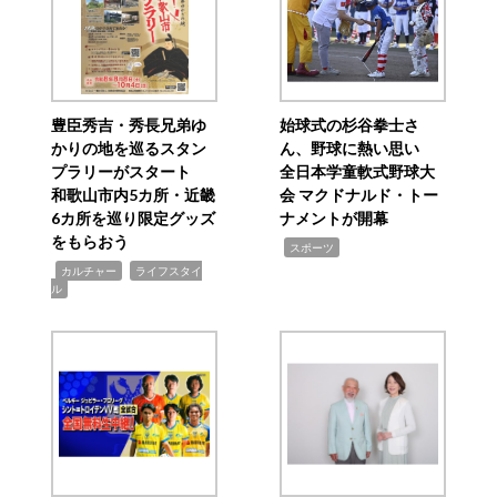
豊臣秀吉・秀長兄弟ゆ
始球式の杉谷拳士さ
かりの地を巡るスタン
ん、野球に熱い思い
プラリーがスタート
全日本学童軟式野球大
和歌山市内5カ所・近畿
会 マクドナルド・トー
6カ所を巡り限定グッズ
ナメントが開幕
をもらおう
,
スポーツ
,
,
カルチャー
ライフスタイ
ル