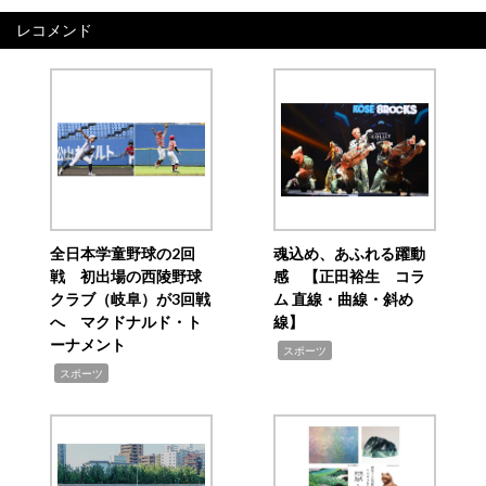
レコメンド
全日本学童野球の2回
魂込め、あふれる躍動
戦 初出場の西陵野球
感 【正田裕生 コラ
クラブ（岐阜）が3回戦
ム 直線・曲線・斜め
へ マクドナルド・ト
線】
ーナメント
,
スポーツ
,
スポーツ