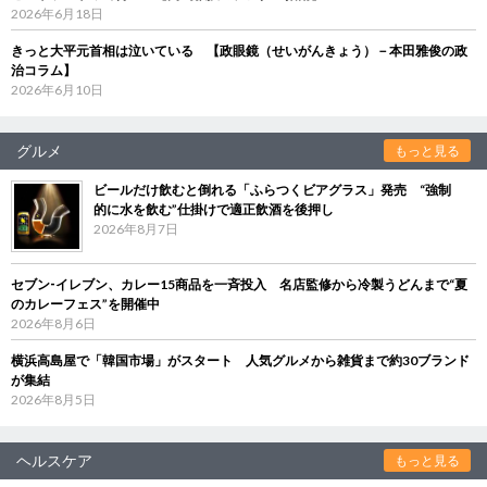
2026年6月18日
きっと大平元首相は泣いている 【政眼鏡（せいがんきょう）－本田雅俊の政
治コラム】
2026年6月10日
グルメ
もっと見る
ビールだけ飲むと倒れる「ふらつくビアグラス」発売 “強制
的に水を飲む”仕掛けで適正飲酒を後押し
2026年8月7日
セブン‐イレブン、カレー15商品を一斉投入 名店監修から冷製うどんまで“夏
のカレーフェス”を開催中
2026年8月6日
横浜高島屋で「韓国市場」がスタート 人気グルメから雑貨まで約30ブランド
が集結
2026年8月5日
ヘルスケア
もっと見る