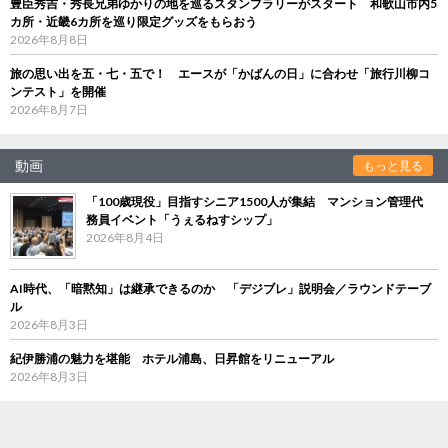
豊臣秀吉・秀長兄弟ゆかりの地を巡るスタンプラリーがスタート 和歌山市内5
カ所・近畿6カ所を巡り限定グッズをもらおう
2026年8月8日
旅の思い出を五・七・五で！ エースが「かばんの日」に合わせ「旅行川柳コ
ンテスト」を開催
2026年8月7日
動画
もっと見る
「100歳現役」目指すシニア1500人が集結 マンション管理代
務員イベント「うぇるねすシップ」
2026年8月4日
AI時代、「暗黙知」は継承できるのか 「デジブレ」説明会／ラウンドテーブ
ル
2026年8月3日
紀伊勝浦の魅力を堪能 ホテル浦島、日昇館をリニューアル
2026年8月3日