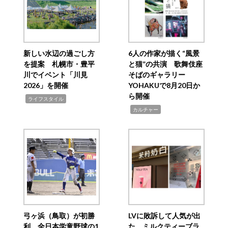
新しい水辺の過ごし方
6人の作家が描く“風景
を提案 札幌市・豊平
と猫”の共演 歌舞伎座
川でイベント「川見
そばのギャラリー
2026」を開催
YOHAKUで8月20日か
ら開催
,
ライフスタイル
,
カルチャー
弓ヶ浜（鳥取）が初勝
LVに敗訴して人気が出
利 全日本学童野球の1
た ミルクティーブラ