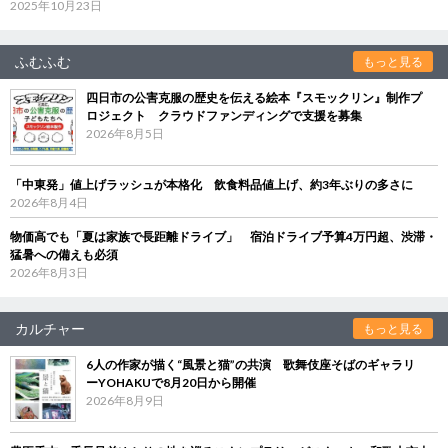
2025年10月23日
ふむふむ
もっと見る
四日市の公害克服の歴史を伝える絵本『スモックリン』制作プ
ロジェクト クラウドファンディングで支援を募集
2026年8月5日
「中東発」値上げラッシュが本格化 飲食料品値上げ、約3年ぶりの多さに
2026年8月4日
物価高でも「夏は家族で長距離ドライブ」 宿泊ドライブ予算4万円超、渋滞・
猛暑への備えも必須
2026年8月3日
カルチャー
もっと見る
6人の作家が描く“風景と猫”の共演 歌舞伎座そばのギャラリ
ーYOHAKUで8月20日から開催
2026年8月9日