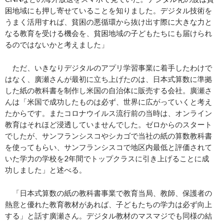
困地域にも押し寄せていることを知りました。デジタル技術を
うまく活用すれば、貧困の悪循環から抜け出す際に大きな力と
なる教育を受ける機会を、貧困地域の子どもたちにも届けられ
るのではないかと考えました」
ただ、いきなりデジタルのアプリ学習事業に着手したわけで
はなく、廣瀬さんが最初に立ち上げたのは、日本式算数に準拠
した紙の教科書を制作し米国の自治体に販売する会社。廣瀬さ
んは「米国で成功したものは必ず、世界に広がっていくと考え
たからです。またコロナウイルス流行前の当時は、オンライン
教育はそれほど浸透していませんでした。ゼロからのスタート
でしたが、サンフランシスコやシカゴで当社の紙の算数教科書
を使ってもらい、サンフランシスコで地区内最低と評価されて
いた学力の学校を2年間でトップクラスに引き上げることに成
功しました」と述べる。
「日本式算数の紙の教科書事業で教育当局、教師、保護者の
熱意と優れた教育教材があれば、子どもたちの学力は必ず向上
する」と話す廣瀬さん。デジタル教材のマスマジでも同様の結