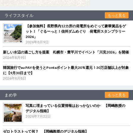
ライフスタイル
もっと見る
【参加無料】長野県内12カ所の発電所をめぐって豪華賞品をゲ
ット！「ぐるーっと！信州ダムめぐり 発電所スタンプラリー
2026」
2026年8月9日
新しい水辺の過ごし方を提案 札幌市・豊平川でイベント「川見2026」を開催
2026年8月9日
韓国旅行でau PAYを使うとPontaポイント最大20％還元！30万店舗以上が対象
に【9月30日まで】
2026年8月8日
まめ学
もっと見る
写真に埋まっている位置情報はおっかないのか 【岡嶋教授の
デジタル指南】
2026年7月22日
ゼロトラストって何？ 【岡嶋教授のデジタル指南】