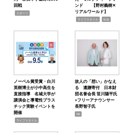
回戦
ンド 【野村義樹✕
リアルワールド】
,
スポーツ
,
,
ライフスタイル
社会
ノーベル賞受賞・白川
故人の「想い」かなえ
英樹博士が小中高生を
る 遺贈寄付 日本財
直接指導 名城大学が
団名誉会長 笹川陽平氏
講演会と導電性プラス
×フリーアナウンサー
チック実験イベントを
長野智子氏
開催
PR
,
ライフスタイル