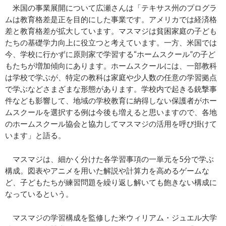
米国の事業展開について広瀬さんは「テキサス州のプログラ
ムは教育格差是正を目的にした事業です。アメリカでは経済格
差と教育格差が拡大しています。マスマジは貧困家庭の子ども
たちの基礎学力向上に役立つと考えています。一方、米国では
今、学校に行かずに原則家で学習する“ホームスクール”の子ど
もたちが増加傾向にあります。ホームスクールには、一部教科
は学校で学ぶが、特定の教科は家庭や少人数の任意の学習拠点
で学ぶなどさまざまな形態があります。学校内で起きる銃撃事
件なども影響して、地域の学校教育に納得しない保護者がホー
ムスクールを選択する例は今後も増えると思いますので、各地
のホームスクール協会と協力してマスマジの活用を呼び掛けて
います」と語る。
マスマジは、細かく分けた各学習事項の一単元を5分で学ぶ
構成。図表やアニメを用いた解説や計算力を高めるゲームな
ど、子どもたちが練習問題を繰り返し解いても飽きない構成に
なっているという。
マスマジの学習構成を監修した米ウィリアム・ジュエル大学