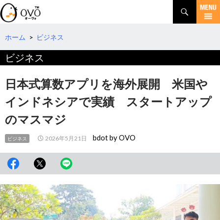
検
索
コ
ン
テ
ホーム
>
ビジネス
ン
ビジネス
ツ
へ
移
日本式算数アプリを海外展開 米国や
動
インドネシアで実績 スタートアップ
のマスマジ
bdot by OVO
2026年5月21日
ビジネス