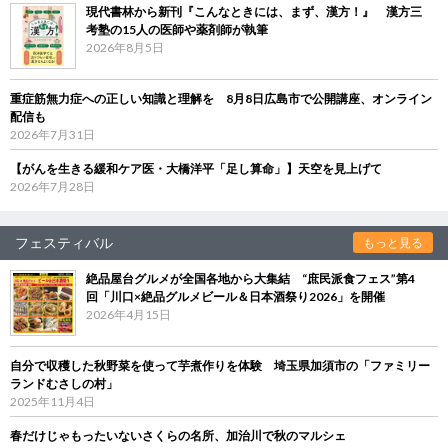
現代書林から新刊『こんなときには、まず、漢方！』 漢方三
考塾の15人の医師や薬剤師が執筆
2026年8月5日
重症筋無力症への正しい知識と理解を 8月8日広島市で公開講座、オンライン
配信も
2026年7月31日
【がんを生きる緩和ケア医・大橋洋平「足し算命」】天空を見上げて
2026年7月28日
フェスティバル
もっと見る
絶品屋台グルメが全国各地から大集結 “庶民派食フェス”第4
回「川口×絶品グルメビール＆日本酒祭り2026」を開催
2026年4月15日
自分で収穫した秋野菜を使って芋煮作りを体験 埼玉県加須市の「ファミリー
ランドむさしの村」
2025年11月4日
春だけじゃもったいないさくらの名所、加治川で秋のマルシェ