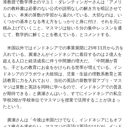
准教授で数学博士のマユミ・ダレンティンガーさんは「アメリ
カの教科書は必要のない公式や説明なしの解き方を暗記させて
しまい、本来の算数の学習から遠のいている。大切なのは、い
くつかの基本となる考え方をしっかりと身に付け、それを元に
積み上げていくこと。マスマジは短い５分の集中レッスンを通
じて、数学的に解くことを教えている」とコメントする。
米国以外ではインドネシアでの事業展開に25年11月から力を
入れている。廣瀬さんがインドネシアに着目するのは２億人を
超える人口と経済成長に伴う中間層の増大だ。「中間層が育
ち、子どもの教育にお金をかけられる世帯が増えている。イン
ドネシアのプラボウォ大統領は、児童・生徒の理数系教育と英
語教育に力を入れており、当社の英語の算数学習アプリ・マス
マジは算数と英語を同時に学べるので、インドネシアでの普及
が期待できる」と廣瀬さんはいう。すでにインドネシアの私立
学校2校が学校単位でマスマジを授業で活用することが決まっ
たという。
廣瀬さんは「今後は米国だけでなく、インドネシアにもオフ
ィス拠点を求めたい。マスマジの言語は英語だけだが、インド