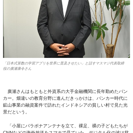
「日本式算数の学習アプリを世界に普及させたい」と話すマスマジ代表取締
役の廣瀬康令さん
廣瀬さんはもともと外資系の大手金融機関に長年勤めたバン
カー。畑違いの教育分野に進んだきっかけは、バンカー時代に
鉱山事業の融資案件で訪れたインドネシアの貧しい村で見た光
景だという。
「小屋にパラボナアンテナを立て、裸足、裸の子どもたちが
CNNなどの海外放送をスマホで見ていた。デジタル化の波は貧