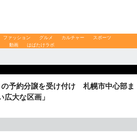
ファッション
グルメ
カルチャー
スポーツ
ス
動画
はばたけラボ
」の予約分譲を受け付け 札幌市中心部ま
い広大な区画」