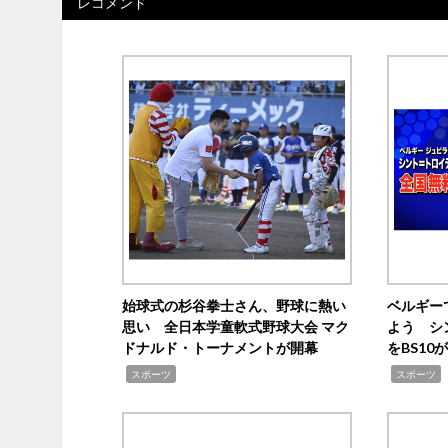
レコメンド
始球式の杉谷拳士さん、野球に熱い
ベルギー
思い 全日本学童軟式野球大会 マク
よう シ
ドナルド・トーナメントが開幕
をBS1
,
,
スポーツ
スポーツ