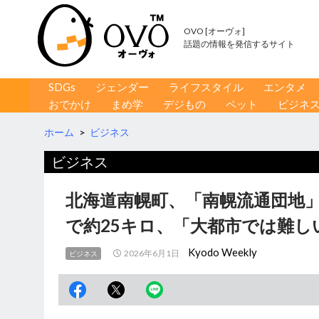
OVO [オーヴォ]
話題の情報を発信するサイト
コンテンツへ移動
検
SDGs
ジェンダー
ライフスタイル
エンタメ
索
おでかけ
まめ学
デジもの
ペット
ビジネ
ホーム
>
ビジネス
ビジネス
北海道南幌町、「南幌流通団地
で約25キロ、「大都市では難し
Kyodo Weekly
2026年6月1日
ビジネス