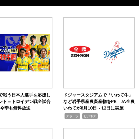
で戦う日本人選手を応援し
ドジャースタジアムで「いわて牛」
ント＝トロイデン戦全試合
など岩手県産農畜産物をPR JA全農
0が今季も無料放送
いわてが8月10日～12日に実施
,
,
スポーツ
ビジネス