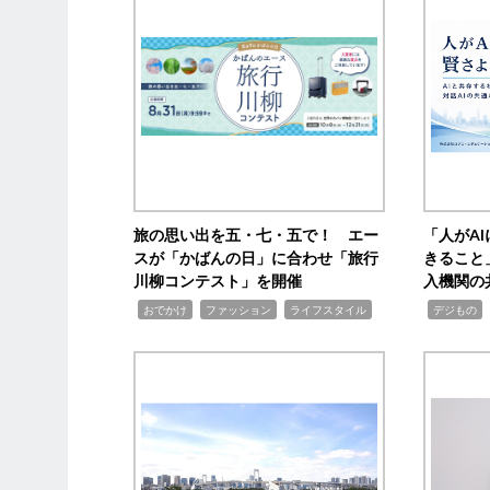
旅の思い出を五・七・五で！ エー
「人がA
スが「かばんの日」に合わせ「旅行
きること
川柳コンテスト」を開催
入機関の
,
,
,
,
,
おでかけ
ファッション
ライフスタイル
デジもの