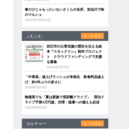
春だけじゃもったいないさくらの名所、加治川で秋
のマルシェ
2025年10月23日
ふむふむ
もっと見る
四日市の公害克服の歴史を伝える絵
本『スモックリン』制作プロジェク
ト クラウドファンディングで支援
を募集
2026年8月5日
「中東発」値上げラッシュが本格化 飲食料品値上
げ、約3年ぶりの多さに
2026年8月4日
物価高でも「夏は家族で長距離ドライブ」 宿泊ド
ライブ予算4万円超、渋滞・猛暑への備えも必須
2026年8月3日
カルチャー
もっと見る