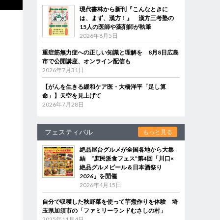
現代書林から新刊『こんなときに
は、まず、漢方！』 漢方三考塾の
15人の医師や薬剤師が執筆
2026年8月5日
重症筋無力症への正しい知識と理解を 8月8日広島
市で公開講座、オンライン配信も
2026年7月31日
【がんを生きる緩和ケア医・大橋洋平「足し算
命」】天空を見上げて
2026年7月28日
フェスティバル
もっと見る
絶品屋台グルメが全国各地から大集
結 “庶民派食フェス”第4回「川口×
絶品グルメビール＆日本酒祭り
2026」を開催
2026年4月15日
自分で収穫した秋野菜を使って芋煮作りを体験 埼
玉県加須市の「ファミリーランドむさしの村」
2025年11月4日