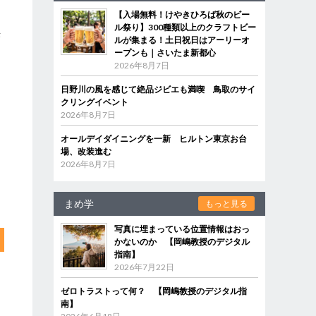
【入場無料！けやきひろば秋のビー
ル祭り】300種類以上のクラフトビー
供
ルが集まる！土日祝日はアーリーオ
ープンも｜さいたま新都心
2026年8月7日
日野川の風を感じて絶品ジビエも満喫 鳥取のサイ
クリングイベント
2026年8月7日
オールデイダイニングを一新 ヒルトン東京お台
場、改装進む
2026年8月7日
まめ学
もっと見る
写真に埋まっている位置情報はおっ
かないのか 【岡嶋教授のデジタル
指南】
2026年7月22日
ゼロトラストって何？ 【岡嶋教授のデジタル指
南】