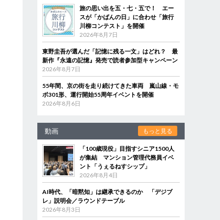
旅の思い出を五・七・五で！ エー
スが「かばんの日」に合わせ「旅行
川柳コンテスト」を開催
2026年8月7日
東野圭吾が選んだ「記憶に残る一文」はどれ？ 最
新作『永遠の記憶』発売で読者参加型キャンペーン
2026年8月7日
55年間、京の街を走り続けてきた車両 嵐山線・モ
ボ301形、運行開始55周年イベントを開催
2026年8月6日
動画
もっと見る
「100歳現役」目指すシニア1500人
が集結 マンション管理代務員イベ
ント「うぇるねすシップ」
2026年8月4日
AI時代、「暗黙知」は継承できるのか 「デジブ
レ」説明会／ラウンドテーブル
2026年8月3日