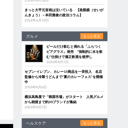
2026年6月18日
きっと大平元首相は泣いている 【政眼鏡（せいが
んきょう）－本田雅俊の政治コラム】
2026年6月10日
グルメ
もっと見る
ビールだけ飲むと倒れる「ふらつく
ビアグラス」発売 “強制的に水を飲
む”仕掛けで適正飲酒を後押し
2026年8月7日
セブン‐イレブン、カレー15商品を一斉投入 名店
監修から冷製うどんまで“夏のカレーフェス”を開催
中
2026年8月6日
横浜高島屋で「韓国市場」がスタート 人気グルメ
から雑貨まで約30ブランドが集結
2026年8月5日
ヘルスケア
もっと見る