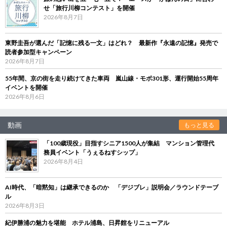
せ「旅行川柳コンテスト」を開催
2026年8月7日
東野圭吾が選んだ「記憶に残る一文」はどれ？ 最新作『永遠の記憶』発売で
読者参加型キャンペーン
2026年8月7日
55年間、京の街を走り続けてきた車両 嵐山線・モボ301形、運行開始55周年
イベントを開催
2026年8月6日
動画
もっと見る
「100歳現役」目指すシニア1500人が集結 マンション管理代
務員イベント「うぇるねすシップ」
2026年8月4日
AI時代、「暗黙知」は継承できるのか 「デジブレ」説明会／ラウンドテーブ
ル
2026年8月3日
紀伊勝浦の魅力を堪能 ホテル浦島、日昇館をリニューアル