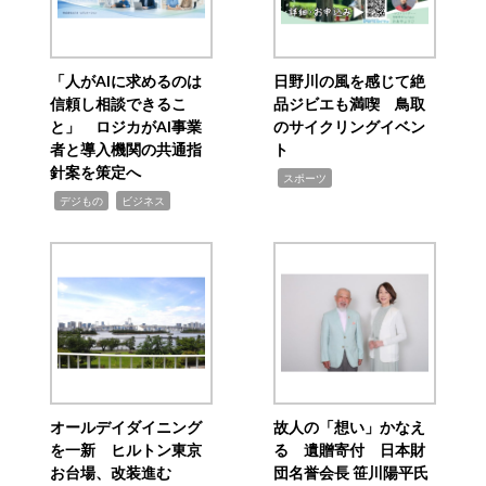
「人がAIに求めるのは
日野川の風を感じて絶
信頼し相談できるこ
品ジビエも満喫 鳥取
と」 ロジカがAI事業
のサイクリングイベン
者と導入機関の共通指
ト
針案を策定へ
,
スポーツ
,
,
デジもの
ビジネス
オールデイダイニング
故人の「想い」かなえ
を一新 ヒルトン東京
る 遺贈寄付 日本財
お台場、改装進む
団名誉会長 笹川陽平氏