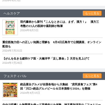
2026年8月5日
ヘルスケア
もっと見る
現代書林から新刊『こんなときには、まず、漢方！』 漢方三
考塾の15人の医師や薬剤師が執筆
2026年8月5日
重症筋無力症への正しい知識と理解を 8月8日広島市で公開講座、オンライン
配信も
2026年7月31日
【がんを生きる緩和ケア医・大橋洋平「足し算命」】天空を見上げて
2026年7月28日
フェスティバル
もっと見る
絶品屋台グルメが全国各地から大集結 “庶民派食フェス”第4
回「川口×絶品グルメビール＆日本酒祭り2026」を開催
2026年4月15日
自分で収穫した秋野菜を使って芋煮作りを体験 埼玉県加須市の「ファミリー