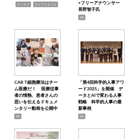
×フリーアナウンサー
,
,
ビジネス
ライフスタイル
長野智子氏
PR
CAR T細胞療法はチー
「第4回科学的人事アワ
ム医療だ！ 医療従事
ード2025」を開催 デ
者の情熱、患者さんの
ータとAIで変わる人事
思いを伝えるドキュメ
戦略 科学的人事の最
ンタリー動画を公開中
新事例
PR
PR