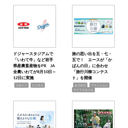
ドジャースタジアムで
旅の思い出を五・七・
「いわて牛」など岩手
五で！ エースが「か
県産農畜産物をPR JA
ばんの日」に合わせ
全農いわてが8月10日～
「旅行川柳コンテス
12日に実施
ト」を開催
,
,
,
,
,
スポーツ
ビジネス
おでかけ
ファッション
ライフスタイル