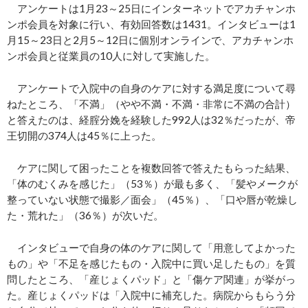
アンケートは1月23～25日にインターネットでアカチャンホ
ンポ会員を対象に行い、有効回答数は1431。インタビューは1
月15～23日と2月5～12日に個別オンラインで、アカチャンホ
ンポ会員と従業員の10人に対して実施した。
アンケートで入院中の自身のケアに対する満足度について尋
ねたところ、「不満」（やや不満・不満・非常に不満の合計）
と答えたのは、経腟分娩を経験した992人は32％だったが、帝
王切開の374人は45％に上った。
ケアに関して困ったことを複数回答で答えたもらった結果、
「体のむくみを感じた」（53％）が最も多く、「髪やメークが
整っていない状態で撮影／面会」（45％）、「口や唇が乾燥し
た・荒れた」（36％）が次いだ。
インタビューで自身の体のケアに関して「用意してよかった
もの」や「不足を感じたもの・入院中に買い足したもの」を質
問したところ、「産じょくパッド」と「傷ケア関連」が挙がっ
た。産じょくパッドは「入院中に補充した。病院からもらう分