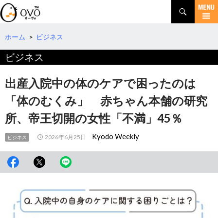
検
索
コ
ン
テ
ホーム
>
ビジネス
ン
ビジネス
ツ
へ
移
出産入院中の体のケアで困ったのは
動
「体のむくみ」 赤ちゃん本舗の研究
所、帝王切開の女性「不満」45％
Kyodo Weekly
2026年6月25日
ビジネス