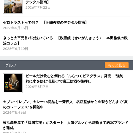
デジタル指南】
2026年7月22日
ゼロトラストって何？ 【岡嶋教授のデジタル指南】
2026年6月18日
きっと大平元首相は泣いている 【政眼鏡（せいがんきょう）－本田雅俊の政
治コラム】
2026年6月10日
グルメ
もっと見る
ビールだけ飲むと倒れる「ふらつくビアグラス」発売 “強制
的に水を飲む”仕掛けで適正飲酒を後押し
2026年8月7日
セブン‐イレブン、カレー15商品を一斉投入 名店監修から冷製うどんまで“夏
のカレーフェス”を開催中
2026年8月6日
横浜高島屋で「韓国市場」がスタート 人気グルメから雑貨まで約30ブランド
が集結