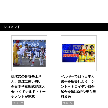
レコメンド
始球式の杉谷拳士さ
ベルギーで戦う日本人
ん、野球に熱い思い
選手を応援しよう シ
全日本学童軟式野球大
ント＝トロイデン戦全
会 マクドナルド・トー
試合をBS10が今季も無
ナメントが開幕
料放送
,
,
スポーツ
スポーツ