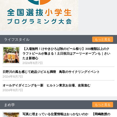
ライフスタイル
もっと見る
【入場無料！けやきひろば秋のビール祭り】300種類以上のク
ラフトビールが集まる！土日祝日はアーリーオープンも｜さい
たま新都心
2026年8月7日
日野川の風を感じて絶品ジビエも満喫 鳥取のサイクリングイベント
2026年8月7日
オールデイダイニングを一新 ヒルトン東京お台場、改装進む
2026年8月7日
まめ学
もっと見る
写真に埋まっている位置情報はおっかないのか 【岡嶋教授の