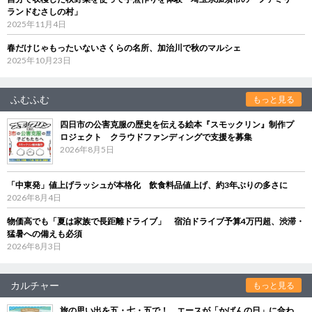
ランドむさしの村」
2025年11月4日
春だけじゃもったいないさくらの名所、加治川で秋のマルシェ
2025年10月23日
ふむふむ
もっと見る
四日市の公害克服の歴史を伝える絵本『スモックリン』制作プ
ロジェクト クラウドファンディングで支援を募集
2026年8月5日
「中東発」値上げラッシュが本格化 飲食料品値上げ、約3年ぶりの多さに
2026年8月4日
物価高でも「夏は家族で長距離ドライブ」 宿泊ドライブ予算4万円超、渋滞・
猛暑への備えも必須
2026年8月3日
カルチャー
もっと見る
旅の思い出を五・七・五で！ エースが「かばんの日」に合わ