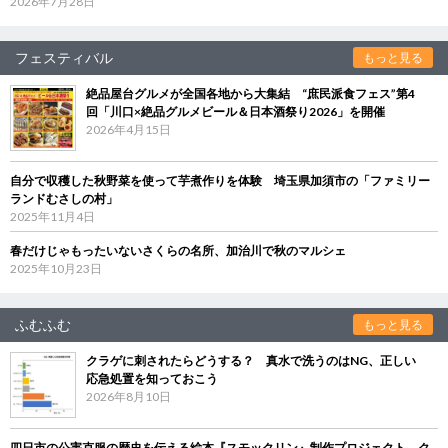
2026年7月28日
フェスティバル
もっと見る
絶品屋台グルメが全国各地から大集結 “庶民派食フェス”第4
回「川口×絶品グルメビール＆日本酒祭り2026」を開催
2026年4月15日
自分で収穫した秋野菜を使って芋煮作りを体験 埼玉県加須市の「ファミリー
ランドむさしの村」
2025年11月4日
春だけじゃもったいないさくらの名所、加治川で秋のマルシェ
2025年10月23日
ふむふむ
もっと見る
クラゲに刺されたらどうする？ 真水で洗うのはNG、正しい
応急処置を知っておこう
2026年8月10日
四日市の公害克服の歴史を伝える絵本『スモックリン』制作プロジェクト ク