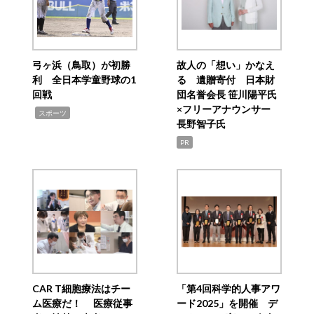
弓ヶ浜（鳥取）が初勝
故人の「想い」かなえ
利 全日本学童野球の1
る 遺贈寄付 日本財
回戦
団名誉会長 笹川陽平氏
×フリーアナウンサー
,
スポーツ
長野智子氏
PR
CAR T細胞療法はチー
「第4回科学的人事アワ
ム医療だ！ 医療従事
ード2025」を開催 デ