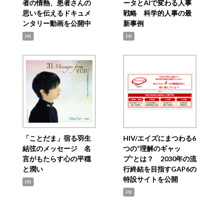
者の情熱、患者さんの
ータとAIで変わる人事
思いを伝えるドキュメ
戦略 科学的人事の最
ンタリー動画を公開中
新事例
PR
PR
「ことだま」宿る羽生
HIV/エイズにまつわる6
結弦のメッセージ 名
つの“理解のギャッ
言がもたらす心の平穏
プ”とは？ 2030年の流
と潤い
行終結を目指すGAP6の
特設サイトを公開
PR
PR