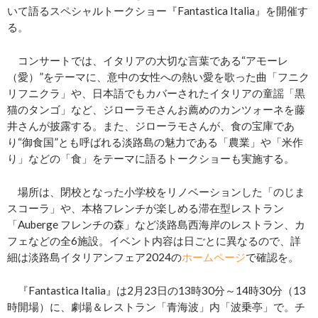
いて語るスペシャルトークショー『Fantastica Italia』を開催す
る。
コンサートでは、イタリアの大切な言葉である“アモーレ
（愛）”をテーマに、意中の女性への熱い愛を歌った曲「フニク
リフニクラ」や、日本語でもカバーされたイタリアの童謡「黒
猫のタンゴ」など、ジローラモさんお薦めのカンツォーネを藤
井さんが披露する。また、ジローラモさんが、食の宝庫であ
り“御食国”とも呼ばれる淡路島の魅力である「農業」や「米作
り」などの「食」をテーマに語るトークショーも実施する。
場所は、閉校となった小学校をリノベーションした「のじま
スコーラ」や、本格フレンチが楽しめる滞在型レストラン
「Auberge フレンチの森」など淡路島西海岸のレストラン、カ
フェなどの全6施設。イベント内容は日ごとに異なるので、詳
細は淡路島イタリアンフェア2024の
ホームページ
で確認を。
『Fantastica Italia』は2月23日の13時30分～14時30分（13
時開場）に、劇場＆レストラン「青海波」内「波乗亭」で。チ