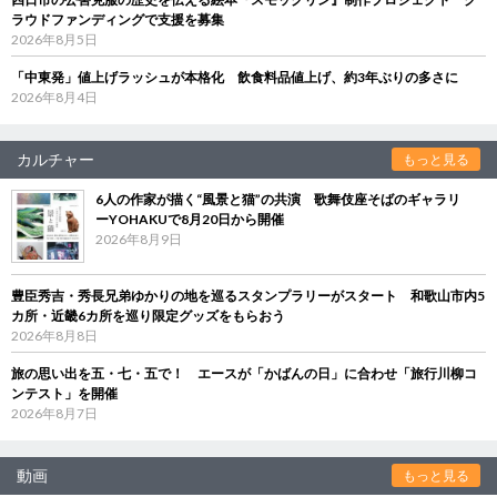
ラウドファンディングで支援を募集
2026年8月5日
「中東発」値上げラッシュが本格化 飲食料品値上げ、約3年ぶりの多さに
2026年8月4日
カルチャー
もっと見る
6人の作家が描く“風景と猫”の共演 歌舞伎座そばのギャラリ
ーYOHAKUで8月20日から開催
2026年8月9日
豊臣秀吉・秀長兄弟ゆかりの地を巡るスタンプラリーがスタート 和歌山市内5
カ所・近畿6カ所を巡り限定グッズをもらおう
2026年8月8日
旅の思い出を五・七・五で！ エースが「かばんの日」に合わせ「旅行川柳コ
ンテスト」を開催
2026年8月7日
動画
もっと見る