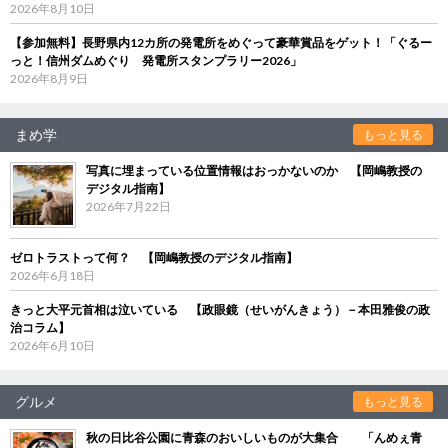
2026年8月10日
【参加無料】長野県内12カ所の発電所をめぐって豪華賞品をゲット！「ぐるー
っと！信州ダムめぐり 発電所スタンプラリー2026」
2026年8月9日
まめ学
もっと見る
写真に埋まっている位置情報はおっかないのか 【岡嶋教授の
デジタル指南】
2026年7月22日
ゼロトラストって何？ 【岡嶋教授のデジタル指南】
2026年6月18日
きっと大平元首相は泣いている 【政眼鏡（せいがんきょう）－本田雅俊の政
治コラム】
2026年6月10日
グルメ
もっと見る
秋の日比谷公園に青森のおいしいものが大集合 「んめぇ青