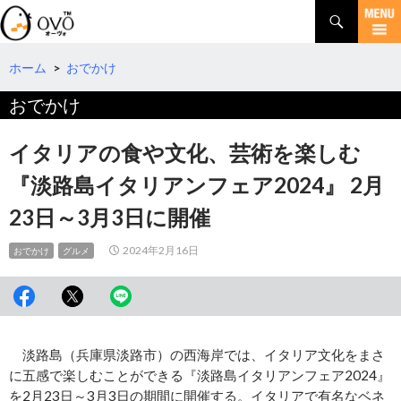
検
索
コ
ン
テ
ホーム
>
おでかけ
ン
おでかけ
ツ
へ
移
イタリアの食や文化、芸術を楽しむ
動
『淡路島イタリアンフェア2024』 2月
23日～3月3日に開催
2024年2月16日
おでかけ
グルメ
淡路島（兵庫県淡路市）の西海岸では、イタリア文化をまさ
に五感で楽しむことができる『淡路島イタリアンフェア2024』
を2月23日～3月3日の期間に開催する。イタリアで有名なベネ