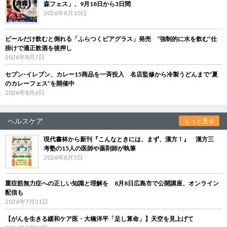
森フェス」、9月18日から3日間
2026年8月10日
ビールだけ飲むと倒れる「ふらつくビアグラス」発売 “強制的に水を飲む”仕
掛けで適正飲酒を後押し
2026年8月7日
セブン‐イレブン、カレー15商品を一斉投入 名店監修から冷製うどんまで“夏
のカレーフェス”を開催中
2026年8月6日
ヘルスケア
もっと見る
現代書林から新刊『こんなときには、まず、漢方！』 漢方三
考塾の15人の医師や薬剤師が執筆
2026年8月5日
重症筋無力症への正しい知識と理解を 8月8日広島市で公開講座、オンライン
配信も
2026年7月31日
【がんを生きる緩和ケア医・大橋洋平「足し算命」】天空を見上げて