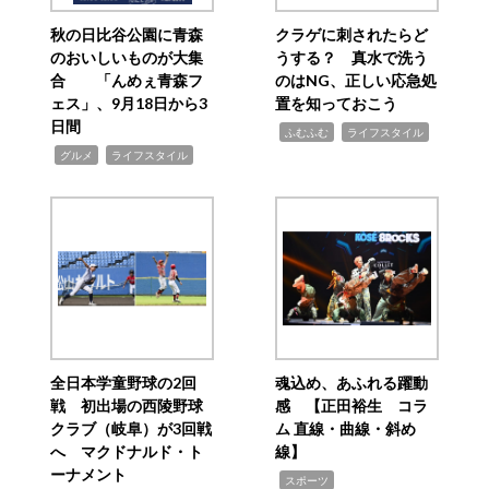
秋の日比谷公園に青森
クラゲに刺されたらど
のおいしいものが大集
うする？ 真水で洗う
合 「んめぇ青森フ
のはNG、正しい応急処
ェス」、9月18日から3
置を知っておこう
日間
,
,
ふむふむ
ライフスタイル
,
,
グルメ
ライフスタイル
全日本学童野球の2回
魂込め、あふれる躍動
戦 初出場の西陵野球
感 【正田裕生 コラ
クラブ（岐阜）が3回戦
ム 直線・曲線・斜め
へ マクドナルド・ト
線】
ーナメント
,
スポーツ