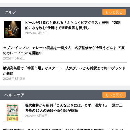
グルメ
もっと見る
ビールだけ飲むと倒れる「ふらつくビアグラス」発売 “強制
的に水を飲む”仕掛けで適正飲酒を後押し
2026年8月7日
セブン‐イレブン、カレー15商品を一斉投入 名店監修から冷製うどんまで“夏
のカレーフェス”を開催中
2026年8月6日
横浜高島屋で「韓国市場」がスタート 人気グルメから雑貨まで約30ブランド
が集結
2026年8月5日
ヘルスケア
もっと見る
現代書林から新刊『こんなときには、まず、漢方！』 漢方三
考塾の15人の医師や薬剤師が執筆
2026年8月5日