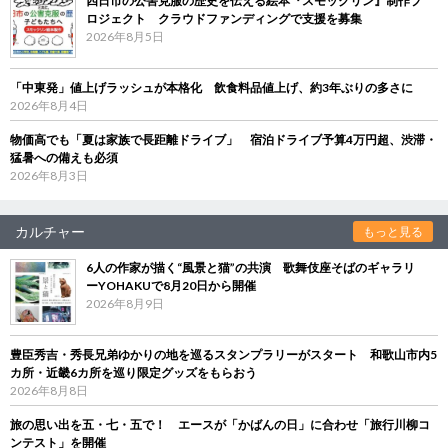
四日市の公害克服の歴史を伝える絵本『スモックリン』制作プ
ロジェクト クラウドファンディングで支援を募集
2026年8月5日
「中東発」値上げラッシュが本格化 飲食料品値上げ、約3年ぶりの多さに
2026年8月4日
物価高でも「夏は家族で長距離ドライブ」 宿泊ドライブ予算4万円超、渋滞・
猛暑への備えも必須
2026年8月3日
カルチャー
もっと見る
6人の作家が描く“風景と猫”の共演 歌舞伎座そばのギャラリ
ーYOHAKUで8月20日から開催
2026年8月9日
豊臣秀吉・秀長兄弟ゆかりの地を巡るスタンプラリーがスタート 和歌山市内5
カ所・近畿6カ所を巡り限定グッズをもらおう
2026年8月8日
旅の思い出を五・七・五で！ エースが「かばんの日」に合わせ「旅行川柳コ
ンテスト」を開催