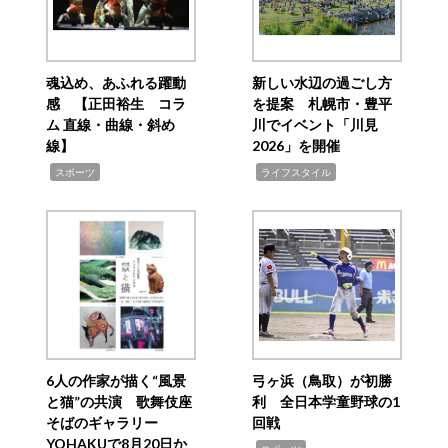
魂込め、あふれる躍動
新しい水辺の過ごし方
感 【正田裕生 コラ
を提案 札幌市・豊平
ム 直線・曲線・斜め
川でイベント「川見
線】
2026」を開催
,
,
スポーツ
ライフスタイル
6人の作家が描く“風景
弓ヶ浜（鳥取）が初勝
と猫”の共演 歌舞伎座
利 全日本学童野球の1
そばのギャラリー
回戦
YOHAKUで8月20日か