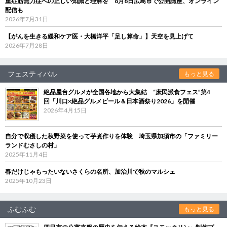
重症筋無力症への正しい知識と理解を 8月8日広島市で公開講座、オンライン
配信も
2026年7月31日
【がんを生きる緩和ケア医・大橋洋平「足し算命」】天空を見上げて
2026年7月28日
フェスティバル
もっと見る
絶品屋台グルメが全国各地から大集結 “庶民派食フェス”第4
回「川口×絶品グルメビール＆日本酒祭り2026」を開催
2026年4月15日
自分で収穫した秋野菜を使って芋煮作りを体験 埼玉県加須市の「ファミリー
ランドむさしの村」
2025年11月4日
春だけじゃもったいないさくらの名所、加治川で秋のマルシェ
2025年10月23日
ふむふむ
もっと見る