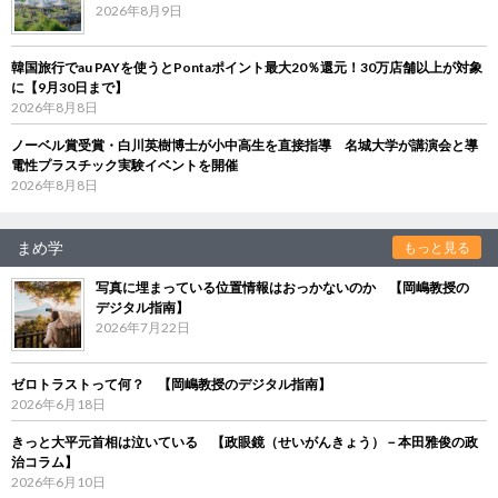
2026年8月9日
韓国旅行でau PAYを使うとPontaポイント最大20％還元！30万店舗以上が対象
に【9月30日まで】
2026年8月8日
ノーベル賞受賞・白川英樹博士が小中高生を直接指導 名城大学が講演会と導
電性プラスチック実験イベントを開催
2026年8月8日
まめ学
もっと見る
写真に埋まっている位置情報はおっかないのか 【岡嶋教授の
デジタル指南】
2026年7月22日
ゼロトラストって何？ 【岡嶋教授のデジタル指南】
2026年6月18日
きっと大平元首相は泣いている 【政眼鏡（せいがんきょう）－本田雅俊の政
治コラム】
2026年6月10日