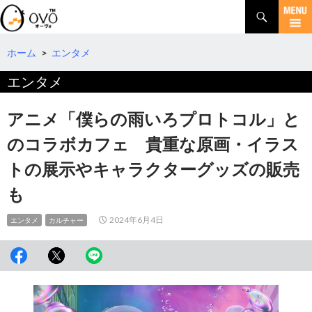
検
索
コ
ン
テ
ホーム
>
エンタメ
ン
エンタメ
ツ
へ
移
アニメ「僕らの雨いろプロトコル」と
動
のコラボカフェ 貴重な原画・イラス
トの展示やキャラクターグッズの販売
も
2024年6月4日
エンタメ
カルチャー