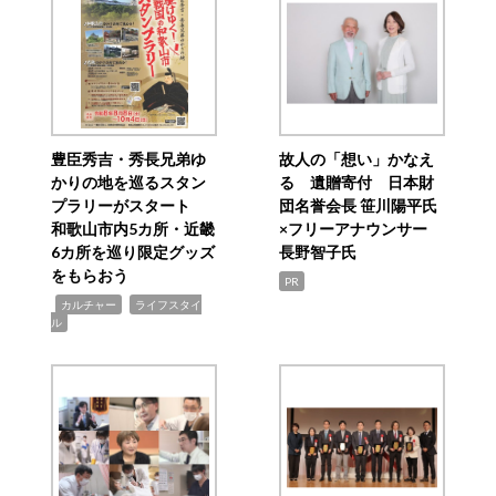
豊臣秀吉・秀長兄弟ゆ
故人の「想い」かなえ
かりの地を巡るスタン
る 遺贈寄付 日本財
プラリーがスタート
団名誉会長 笹川陽平氏
和歌山市内5カ所・近畿
×フリーアナウンサー
6カ所を巡り限定グッズ
長野智子氏
をもらおう
PR
,
,
カルチャー
ライフスタイ
ル