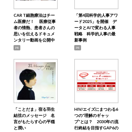
CAR T細胞療法はチー
「第4回科学的人事アワ
ム医療だ！ 医療従事
ード2025」を開催 デ
者の情熱、患者さんの
ータとAIで変わる人事
思いを伝えるドキュメ
戦略 科学的人事の最
ンタリー動画を公開中
新事例
PR
PR
「ことだま」宿る羽生
HIV/エイズにまつわる6
結弦のメッセージ 名
つの“理解のギャッ
言がもたらす心の平穏
プ”とは？ 2030年の流
と潤い
行終結を目指すGAP6の