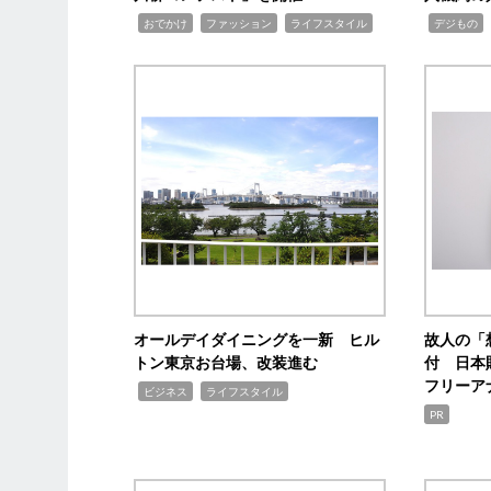
,
,
,
,
,
おでかけ
ファッション
ライフスタイル
デジもの
オールデイダイニングを一新 ヒル
故人の「
トン東京お台場、改装進む
付 日本
フリーア
,
,
ビジネス
ライフスタイル
PR