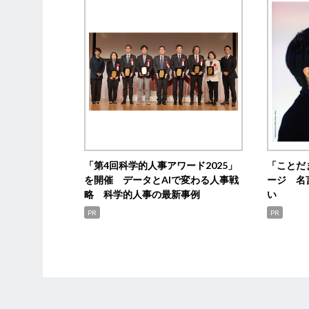
「第4回科学的人事アワード2025」
「ことだ
を開催 データとAIで変わる人事戦
ージ 名
略 科学的人事の最新事例
い
PR
PR