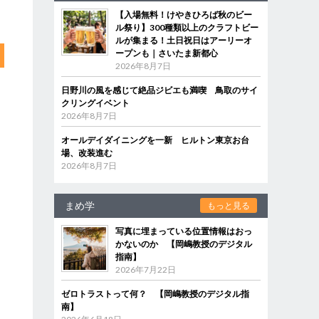
【入場無料！けやきひろば秋のビー
ル祭り】300種類以上のクラフトビー
ルが集まる！土日祝日はアーリーオ
ープンも｜さいたま新都心
2026年8月7日
日野川の風を感じて絶品ジビエも満喫 鳥取のサイ
クリングイベント
2026年8月7日
オールデイダイニングを一新 ヒルトン東京お台
場、改装進む
2026年8月7日
まめ学
もっと見る
写真に埋まっている位置情報はおっ
かないのか 【岡嶋教授のデジタル
指南】
2026年7月22日
ゼロトラストって何？ 【岡嶋教授のデジタル指
南】