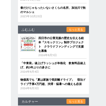
春だけじゃもったいないさくらの名所、加治川で秋
のマルシェ
2025年10月23日
ふむふむ
もっと見る
四日市の公害克服の歴史を伝える絵
本『スモックリン』制作プロジェク
ト クラウドファンディングで支援
を募集
2026年8月5日
「中東発」値上げラッシュが本格化 飲食料品値上
げ、約3年ぶりの多さに
2026年8月4日
物価高でも「夏は家族で長距離ドライブ」 宿泊ド
ライブ予算4万円超、渋滞・猛暑への備えも必須
2026年8月3日
カルチャー
もっと見る