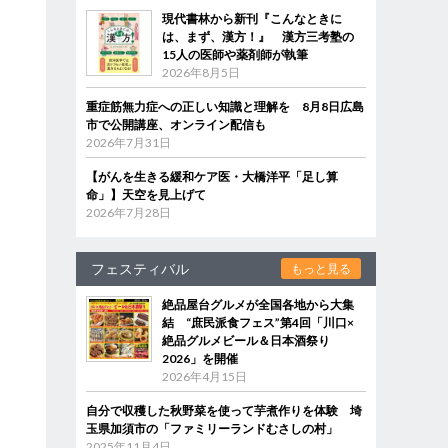
現代書林から新刊『こんなときに
は、まず、漢方！』 漢方三考塾の
15人の医師や薬剤師が執筆
2026年8月5日
重症筋無力症への正しい知識と理解を 8月8日広島
市で公開講座、オンライン配信も
2026年7月31日
【がんを生きる緩和ケア医・大橋洋平「足し算
命」】天空を見上げて
2026年7月28日
フェスティバル
もっと見る
絶品屋台グルメが全国各地から大集
結 “庶民派食フェス”第4回「川口×
絶品グルメビール＆日本酒祭り
2026」を開催
2026年4月15日
自分で収穫した秋野菜を使って芋煮作りを体験 埼
玉県加須市の「ファミリーランドむさしの村」
2025年11月4日