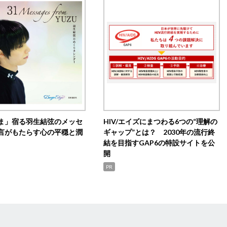
ま」宿る羽生結弦のメッセ
HIV/エイズにまつわる6つの“理解の
言がもたらす心の平穏と潤
ギャップ”とは？ 2030年の流行終
結を目指すGAP6の特設サイトを公
開
PR