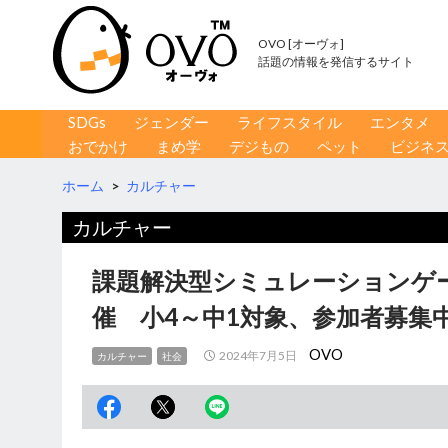
OVO [オーヴォ]
話題の情報を発信するサイト
コンテンツへ移動
検
SDGs
ジェンダー
ライフスタイル
エンタメ
索
おでかけ
まめ学
デジもの
ペット
ビジネ
ホーム
>
カルチャー
カルチャー
課題解決型シミュレーションゲー
催 小4～中1対象、参加者募集
OVO
2024年7月5日
カルチャー
社会