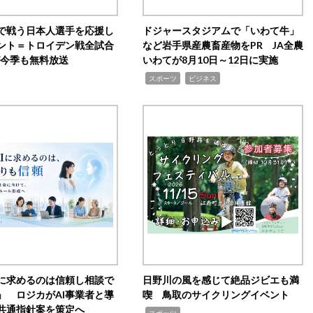
で戦う日本人選手を応援し
ドジャースタジアムで「いわて牛」
ント＝トロイデン戦全試合
など岩手県産農畜産物をPR JA全農
0が今季も無料放送
いわてが8月10日～12日に実施
,
,
スポーツ
ビジネス
Iに求めるのは信頼し相談で
日野川の風を感じて絶品ジビエも満
」 ロジカがAI事業者と導
喫 鳥取のサイクリングイベント
共通指針案を策定へ
,
スポーツ