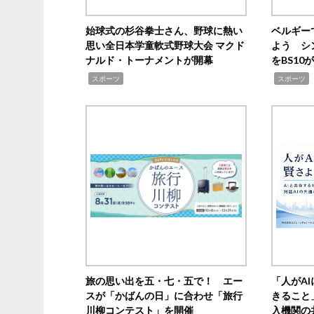
始球式の杉谷拳士さん、野球に熱い
ベルギー
思い全日本学童軟式野球大会 マクド
よう シ
ナルド・トーナメントが開幕
をBS1
,
,
スポーツ
スポーツ
旅の思い出を五・七・五で！ エー
「人がA
スが「かばんの日」に合わせ「旅行
きること
川柳コンテスト」を開催
入機関の