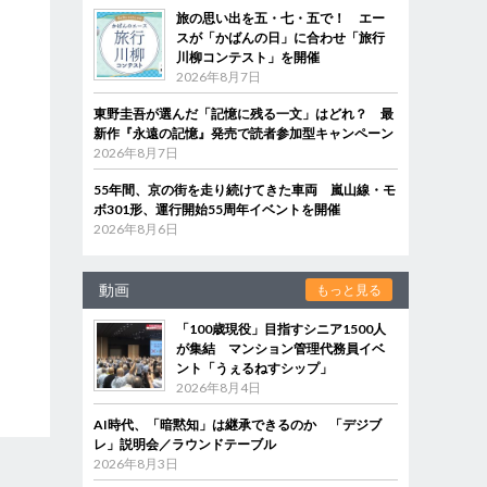
旅の思い出を五・七・五で！ エー
スが「かばんの日」に合わせ「旅行
川柳コンテスト」を開催
2026年8月7日
東野圭吾が選んだ「記憶に残る一文」はどれ？ 最
新作『永遠の記憶』発売で読者参加型キャンペーン
2026年8月7日
55年間、京の街を走り続けてきた車両 嵐山線・モ
ボ301形、運行開始55周年イベントを開催
2026年8月6日
動画
もっと見る
「100歳現役」目指すシニア1500人
が集結 マンション管理代務員イベ
ント「うぇるねすシップ」
2026年8月4日
AI時代、「暗黙知」は継承できるのか 「デジブ
レ」説明会／ラウンドテーブル
2026年8月3日