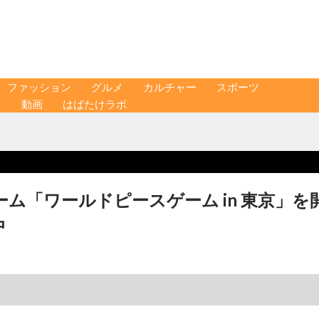
ファッション
グルメ
カルチャー
スポーツ
ス
動画
はばたけラボ
ム「ワールドピースゲーム in 東京」を
中