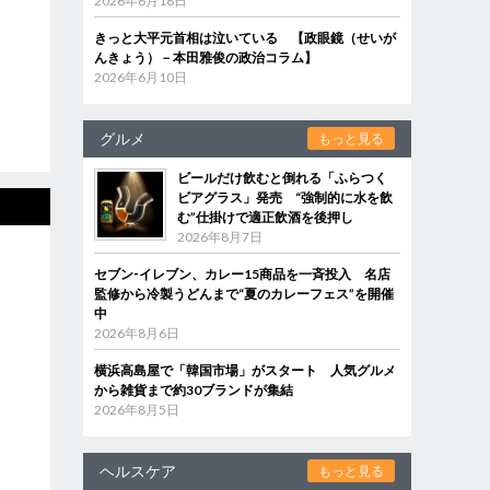
2026年6月18日
きっと大平元首相は泣いている 【政眼鏡（せいが
んきょう）－本田雅俊の政治コラム】
2026年6月10日
グルメ
もっと見る
ビールだけ飲むと倒れる「ふらつく
ビアグラス」発売 “強制的に水を飲
む”仕掛けで適正飲酒を後押し
2026年8月7日
セブン‐イレブン、カレー15商品を一斉投入 名店
監修から冷製うどんまで“夏のカレーフェス”を開催
中
2026年8月6日
横浜高島屋で「韓国市場」がスタート 人気グルメ
から雑貨まで約30ブランドが集結
2026年8月5日
ヘルスケア
もっと見る